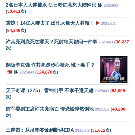
2名日本人大连被杀 仇日粉红惹怒大陆网民 📝
2025/6/3
(
30,411
次)
震惊！14亿人哪去了 出现大量无人村镇！
▶️
2025/6/3
(
84,246
次)
许其亮到底死在哪天？死前每天都问一件事
(
36,237
2025/6/3
次)
翻版李克强 许其亮跑步心梗死 谁下毒手？
🖼️
📝
(
124,870
次)
2025/6/3
天下奇谭（275） 雷神出手 不孝子遭天谴
(
83,605
2025/6/3
次)
前军委副主席许其亮病亡 传恐慌猝然倒地
(
48,290
2025/6/2
次)
三连击：从吊销签证到断供EDA
(
31,612
次)
2025/6/2