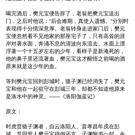
喝完酒后，樊元宝便告辞了，老翁把樊元宝送出
门，之后对他说：“后会难期，真使人遗憾。”分别时
表现得十分情深意厚。老翁转身走进家门后，樊元
宝便忽然看不见他家的那座宅子了，只有高耸的涯
岸对著水面，奔涌不息的清波向东流去。水面上漂
浮著一个十五岁左右的少年，看样子是新淹死的，
他的鼻子里还流著血，樊元宝这才醒悟之前喝的酒
原来就是这少年的血。

等到樊元宝回到彭城时，骆子渊已经消失了，樊元
宝和他在一起驻守在彭城三年，却都不知道他原来
是洛水中的神灵。——《洛阳伽蓝记》

原文：

时虎贲骆子渊者，自云洛阳人。昔孝昌年戍在彭
城，其同营人樊元宝得假还京，子渊附书一封，令