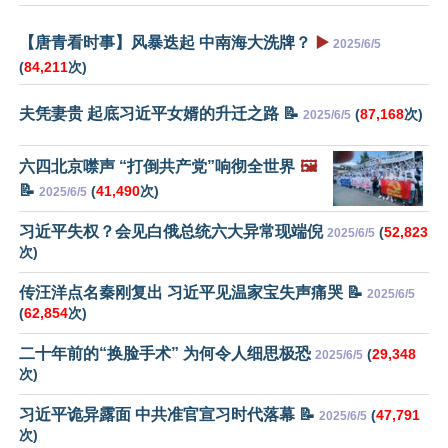
【唐青看时事】风暴迭起 中南海大洗牌？
▶️
2025/6/5
(
84,211
次)
夫凭妻贵 起底习近平女婿的升迁之路 📝
(
87,168
次)
2025/6/5
六四北京噤声 “打倒共产党”响彻全世界
🖼️
📝
(
41,490
次)
2025/6/5
习近平失权？会见白俄总统六大异常现端倪
(
52,823
2025/6/5
次)
传汪洋点名秦刚复出 习近平见温家宝失声痛哭 📝
2025/6/5
(
62,854
次)
二十年前的“换脸手术” 为何令人细思极恐
(
29,348
2025/6/5
次)
习近平诡异露面 中共准官宣习时代落幕 📝
(
47,791
2025/6/5
次)