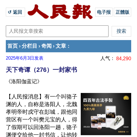
↺ 返回 
电子报
正體版
首页
分栏目
奇闻
文章
›
›
›
：
2025年6月3日
发表
人气：
84,290
天下奇谭（276）一封家书
《洛阳伽蓝记》
【人民报消息】有一个叫骆子
渊的人，自称是洛阳人，北魏
孝明帝时戍守在彭城，跟他同
营区有一个叫樊元宝的人，得
了假期可以回洛阳一趟，骆子
渊便交给他一封书信，让他转