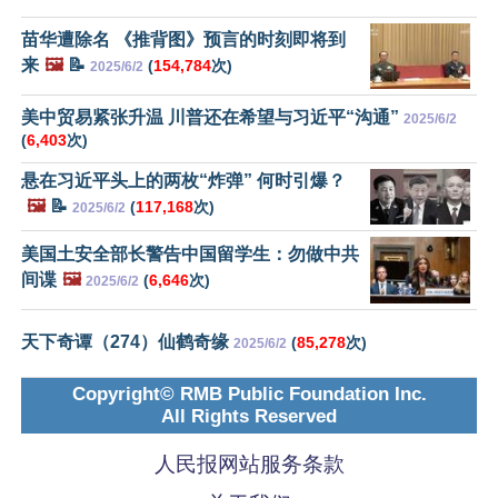
苗华遭除名 《推背图》预言的时刻即将到
来
🖼️
📝
(
154,784
次)
2025/6/2
美中贸易紧张升温 川普还在希望与习近平“沟通”
2025/6/2
(
6,403
次)
悬在习近平头上的两枚“炸弹” 何时引爆？
🖼️
📝
(
117,168
次)
2025/6/2
美国土安全部长警告中国留学生：勿做中共
间谍
🖼️
(
6,646
次)
2025/6/2
天下奇谭（274）仙鹤奇缘
(
85,278
次)
2025/6/2
Copyright© RMB Public Foundation Inc.
All Rights Reserved
人民报网站服务条款