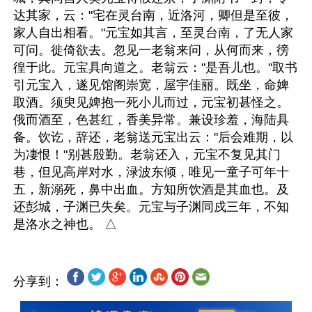
达其家，云："宅在灵台南，近洛河，卿但是至彼，
家人自出相看。"元宝如其言，至灵台南，了无人家
可问。徙倚欲去。忽见一老翁来问，从何而来，徬
徨于此。元宝具向道之。老翁云："是吾儿也。"取书
引元宝入，遂见馆阁崇宽，屋宇佳丽。既坐，命婢
取酒。须臾见婢抱一死小儿而过，元宝初甚怪之。
俄而酒至，色甚红，香美异常。兼设珍羞，海陆具
备。饮讫，辞还，老翁送元宝出云："后会难期，以
为凄恨！"别甚殷勤。老翁还入，元宝不复见其门
巷，但见高岸对水，渌波东倾，唯见一童子可年十
五，新溺死，鼻中出血。方知所饮酒是其血也。及
还彭城，子渊已失矣。元宝与子渊同戍三年，不知
分享到：