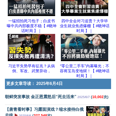
一猛招拍死习包子；白皮书
四中全会对习追责？大学毕
曝中共内部极度不稳【 #晓坤
业生就业焦虑爆棚【 #晓坤话
话时局 】｜
时局 】｜
习近平失势早有征兆？从病
“零公里二手车”内幕曝光；不
倒、军改、武警异动，
容将宝岛变地狱！【 #晓坤话
时局 】｜
更多文章导读：
2025年6月4日
朝鲜突发事故 金正恩震怒后“死去活来”
(
10,002
次)
2025/6/7
【唐青看时事】习露面演戏？缩水接待白俄
总统
▶️
(
327,548
次)
2025/6/6