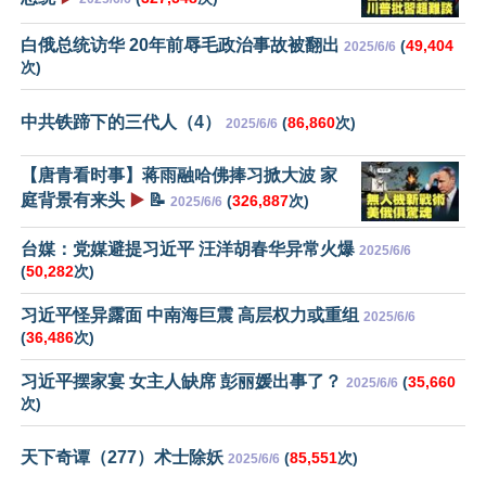
白俄总统访华 20年前辱毛政治事故被翻出
(
49,404
2025/6/6
次)
中共铁蹄下的三代人（4）
(
86,860
次)
2025/6/6
【唐青看时事】蒋雨融哈佛捧习掀大波 家
庭背景有来头
▶️
📝
(
326,887
次)
2025/6/6
台媒：党媒避提习近平 汪洋胡春华异常火爆
2025/6/6
(
50,282
次)
习近平怪异露面 中南海巨震 高层权力或重组
2025/6/6
(
36,486
次)
习近平摆家宴 女主人缺席 彭丽媛出事了？
(
35,660
2025/6/6
次)
天下奇谭（277）术士除妖
(
85,551
次)
2025/6/6