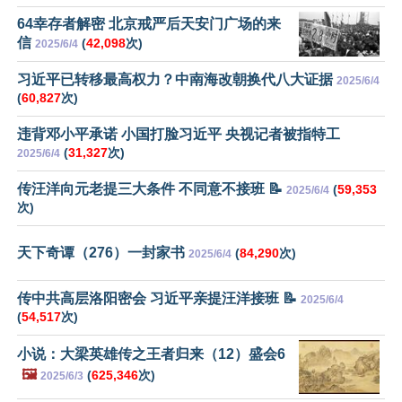
64幸存者解密 北京戒严后天安门广场的来
信
(
42,098
次)
2025/6/4
习近平已转移最高权力？中南海改朝换代八大证据
2025/6/4
(
60,827
次)
违背邓小平承诺 小国打脸习近平 央视记者被指特工
(
31,327
次)
2025/6/4
传汪洋向元老提三大条件 不同意不接班 📝
(
59,353
2025/6/4
次)
天下奇谭（276）一封家书
(
84,290
次)
2025/6/4
传中共高层洛阳密会 习近平亲提汪洋接班 📝
2025/6/4
(
54,517
次)
小说：大梁英雄传之王者归来（12）盛会6
🖼️
(
625,346
次)
2025/6/3