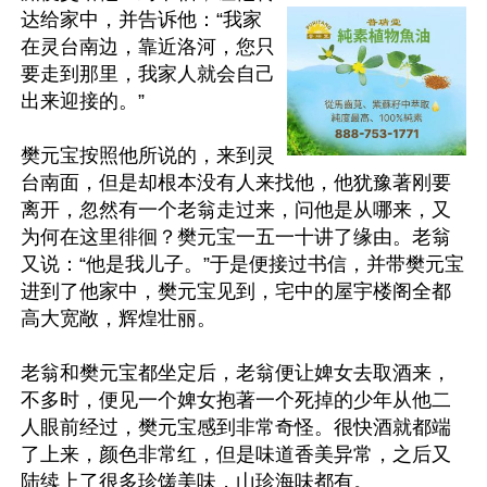
达给家中，并告诉他：“我家
在灵台南边，靠近洛河，您只
要走到那里，我家人就会自己
出来迎接的。”

樊元宝按照他所说的，来到灵
台南面，但是却根本没有人来找他，他犹豫著刚要
离开，忽然有一个老翁走过来，问他是从哪来，又
为何在这里徘徊？樊元宝一五一十讲了缘由。老翁
又说：“他是我儿子。”于是便接过书信，并带樊元宝
进到了他家中，樊元宝见到，宅中的屋宇楼阁全都
高大宽敞，辉煌壮丽。

老翁和樊元宝都坐定后，老翁便让婢女去取酒来，
不多时，便见一个婢女抱著一个死掉的少年从他二
人眼前经过，樊元宝感到非常奇怪。很快酒就都端
了上来，颜色非常红，但是味道香美异常，之后又
陆续上了很多珍馐美味，山珍海味都有。
