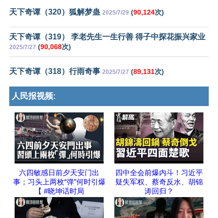
天下奇谭（320）狐解梦蛊
(
90,124
次)
2025/7/29
天下奇谭（319） 李老先生一生行善 得子中探花振兴家业
(
90,068
次)
2025/7/27
天下奇谭（318）行雨奇事
(
89,131
次)
2025/7/27
人民报视频:
六四敏感日前夕天安门出
四中全会前爆内斗！习近平
事；习头上两枚“弹”何时引爆
疑失军权、蔡奇反水、胡锦
【 #晓坤话时局
涛回归？