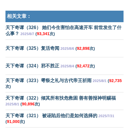
相关文章：
天下奇谭（326） 她们今生害怕在高速开车 前世发生了什
么事？
(
93,341
次)
2025/8/7
天下奇谭（325）复活奇闻
(
92,898
次)
2025/8/6
天下奇谭（324）邪不胜正
(
92,472
次)
2025/8/4
天下奇谭（323）雩祭之礼与古代帝王祈雨
(
92,735
2025/8/1
次)
天下奇谭（322）倾其所有扶危救困 善有善报神明赐福
(
90,896
次)
2025/8/1
天下奇谭（321） 被诬陷后他们是如何选择的
2025/7/31
(
91,000
次)