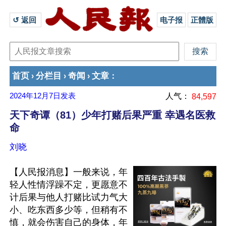
↺ 返回 
电子报
正體版
首页
分栏目
奇闻
文章
›
›
›
：
2024年12月7日
发表
人气：
84,597
天下奇谭（81）少年打赌后果严重 幸遇名医救
命
刘晓
【人民报消息】一般来说，年
轻人性情浮躁不定，更愿意不
计后果与他人打赌比试力气大
小、吃东西多少等，但稍有不
慎，就会伤害自己的身体，年