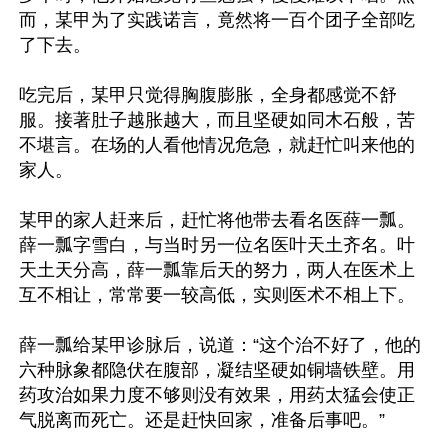
而，某甲为了实践诺言，竟然将一百个团子全部吃
了下去。

吃完后，某甲只觉得胸腹膨胀，全身都感觉不舒
服。接著肚子越胀越大，而且坚硬如同木石般，苦
不堪言。在场的人看他情况危急，就赶忙叫来他的
家人。

某甲的家人赶来后，赶忙将他带去看名医薛一瓢。
薛一瓢字雪白，与当时另一位名医叶天土齐名。叶
天土天分高，薛一瓢靠后天的努力，两人在医术上
互不相让，常常要一较高低，实则医术不相上下。

薛一瓢给某甲诊脉后，说道：“这个治不好了，他的
六种脉象都隐伏在腹部，凝结坚硬如铜墙铁壁。用
药攻治如果力度不够则没有效果，用药太猛会使正
气脱离而死亡。还是赶快回家，准备后事吧。”
