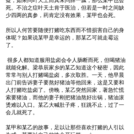
疑；如果问叶天土而其未问薛一瓢，那么某甲也会
死。不治之症叶天土肯于医治，但若是一时之间缺
少四两的真参，药肯定没有效果，某甲也会死。

所以人何苦要随便打赌吃东西而不惜损害自己的身
体呢？如果说某甲是幸运的，那某乙可就走霉运
了。

 很多人都知道服用盐卤会令人肠断而死，但喝猪油
就能化解。梁恭辰家乡的某乙知道这个秘密，因此
常常与别人打赌喝盐卤，多次取胜。一天，他早晨
出门前告诉妻子要熬好猪油等他回来，这是又要和
人打赌吃盐卤了。傍晚，某乙突然回家，著急忙慌
索要猪油，而他的妻子刚把猪油熬好出锅，猪油滚
烫难以入口。某乙大喊肚子疼，狂跳不止，过了一
会儿就死了。

某甲和某乙的故事，足以让那些喜欢打赌的人引以