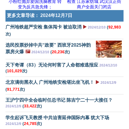
小粉红抛弃爱国洗脑教育 转
检查 江苏家纺城 武汉汉正街
变为反共急先锋；
商户全面关门闭店
更多文章导读：
2024年12月7日
广州地铁超严安检 集体闯卡 被迫取消
▶️
(
92,983
2024/12/10
次)
选民投票炒掉中共“政要” 西班牙2025神韵
票房火爆
🖼️
(
20,236
次)
2024/12/10
天下奇谭（83）无论何时害了人命都难逃报应
2024/12/10
(
101,029
次)
北京满街黑衣人 广州地铁安检堪比坐飞机！
▶️
2024/12/9
(
91,771
次)
王沪宁四中全会临时任总书记 陈吉宁二十一大接任？
(
33,422
次)
2024/12/9
学生起诉飞天教授 中共迫害延伸国际内幕 犹大下场
(
24,785
次)
2024/12/9