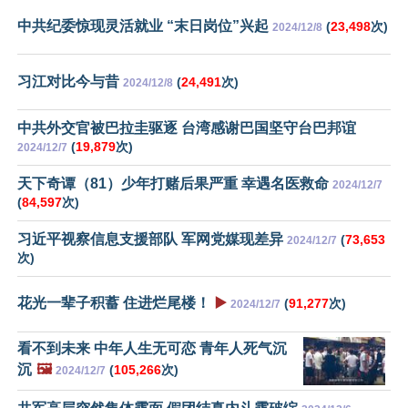
中共纪委惊现灵活就业 “末日岗位”兴起
(
23,498
次)
2024/12/8
习江对比今与昔
(
24,491
次)
2024/12/8
中共外交官被巴拉圭驱逐 台湾感谢巴国坚守台巴邦谊
(
19,879
次)
2024/12/7
天下奇谭（81）少年打赌后果严重 幸遇名医救命
2024/12/7
(
84,597
次)
习近平视察信息支援部队 军网党媒现差异
(
73,653
2024/12/7
次)
花光一辈子积蓄 住进烂尾楼！
▶️
(
91,277
次)
2024/12/7
看不到未来 中年人生无可恋 青年人死气沉
沉
🖼️
(
105,266
次)
2024/12/7