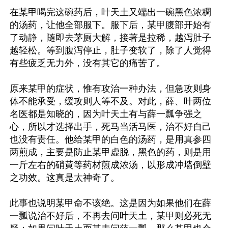
在某甲喝完这碗药后，叶天土又端出一碗黑色浓稠
的汤药，让他全部服下。服下后，某甲腹部开始有
了动静，随即去茅厕大解，接著是拉稀，越泻肚子
越轻松。等到腹泻停止，肚子变软了，除了人觉得
有些疲乏无力外，没有其它的痛苦了。

原来某甲的症状，惟有攻治一种办法，但急攻则身
体不能承受，缓攻则人等不及。对此，薛、叶两位
名医都是知晓的，因为叶天土有与薛一瓢争强之
心，所以才选择出手，死马当活马医，治不好自己
也没有责任。他给某甲的白色的汤药，是用真参四
两煎成，主要是防止某甲虚脱，黑色的药，则是用
一斤左右的硝黄等药材煎成浓汤，以形成冲墙倒壁
之功效。这真是太神奇了。

此事也说明某甲命不该绝。这是因为如果他们在薛
一瓢说治不好后，不再去问叶天土，某甲则必死无