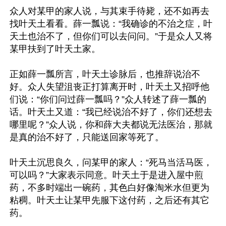
众人对某甲的家人说，与其束手待毙，还不如再去
找叶天土看看。薛一瓢说：“我确诊的不治之症，叶
天土也治不了，但你们可以去问问。”于是众人又将
某甲扶到了叶天土家。

正如薛一瓢所言，叶天土诊脉后，也推辞说治不
好。众人失望沮丧正打算离开时，叶天土又招呼他
们说：“你们问过薛一瓢吗？”众人转述了薛一瓢的
话。叶天土又道：“我已经说治不好了，你们还想去
哪里呢？”众人说，你和薛大夫都说无法医治，那就
是真的治不好了，只能送回家等死了。

叶天土沉思良久，问某甲的家人：“死马当活马医，
可以吗？”大家表示同意。叶天土于是进入屋中煎
药，不多时端出一碗药，其色白好像淘米水但更为
粘稠。叶天土让某甲先服下这付药，之后还有其它
药。
