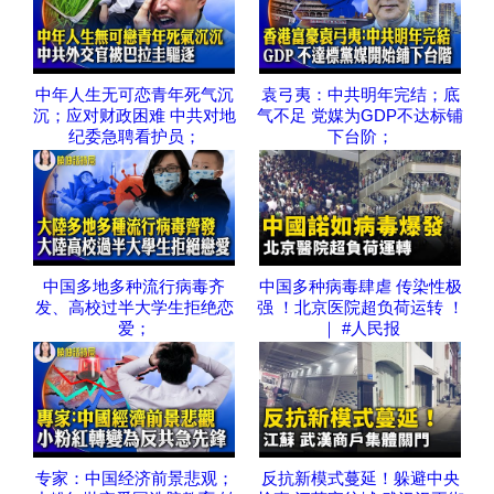
中年人生无可恋青年死气沉
袁弓夷：中共明年完结；底
沉；应对财政困难 中共对地
气不足 党媒为GDP不达标铺
纪委急聘看护员；
下台阶；
中国多地多种流行病毒齐
中国多种病毒肆虐 传染性极
发、高校过半大学生拒绝恋
强 ！北京医院超负荷运转 ！
爱；
｜ #人民报
专家：中国经济前景悲观；
反抗新模式蔓延！躲避中央