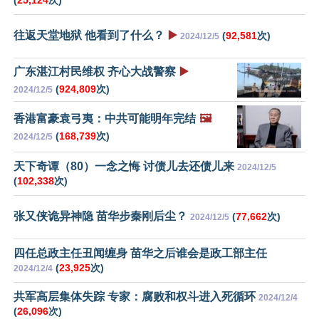
(
25,124
次)
往返天堂地狱 他看到了什么？
▶️
(
92,581
次)
2024/12/5
广东湛江村民维权 齐心大战警察
▶️
(
924,809
次)
2024/12/5
香港富豪袁弓夷：中共可能明年完结
🖼️
(
168,739
次)
2024/12/5
天下奇谭（80）一念之悔 讨债儿去还债儿来
2024/12/5
(
102,338
次)
张又侠诡异神隐 苗华步秦刚后尘？
(
77,662
次)
2024/12/5
四任总政主任丑闻缠身 苗华之后谁会是政工部主任
(
23,925
次)
2024/12/4
共军高层集体失踪 专家：腐败和权斗进入死循环
2024/12/4
(
26,096
次)