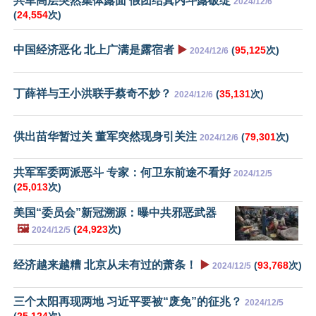
共军高层突然集体露面 假团结真内斗露破绽
2024/12/6
(
24,554
次)
中国经济恶化 北上广满是露宿者
▶️
(
95,125
次)
2024/12/6
丁薛祥与王小洪联手蔡奇不妙？
(
35,131
次)
2024/12/6
供出苗华暂过关 董军突然现身引关注
(
79,301
次)
2024/12/6
共军军委两派恶斗 专家：何卫东前途不看好
2024/12/5
(
25,013
次)
美国“委员会”新冠溯源：曝中共邪恶武器
🖼️
(
24,923
次)
2024/12/5
经济越来越糟 北京从未有过的萧条！
▶️
(
93,768
次)
2024/12/5
三个太阳再现两地 习近平要被“废免”的征兆？
2024/12/5