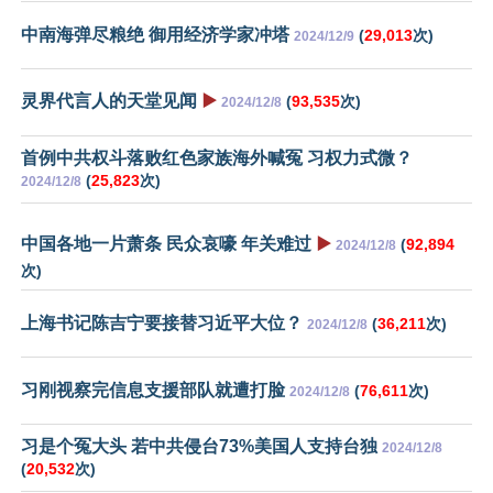
中南海弹尽粮绝 御用经济学家冲塔
(
29,013
次)
2024/12/9
灵界代言人的天堂见闻
▶️
(
93,535
次)
2024/12/8
首例中共权斗落败红色家族海外喊冤 习权力式微？
(
25,823
次)
2024/12/8
中国各地一片萧条 民众哀嚎 年关难过
▶️
(
92,894
2024/12/8
次)
上海书记陈吉宁要接替习近平大位？
(
36,211
次)
2024/12/8
习刚视察完信息支援部队就遭打脸
(
76,611
次)
2024/12/8
习是个冤大头 若中共侵台73%美国人支持台独
2024/12/8
(
20,532
次)