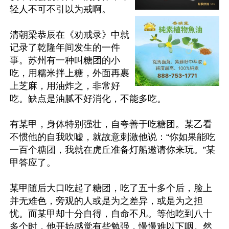
轻人不可不引以为戒啊。

清朝梁恭辰在《劝戒录》中就
记录了乾隆年间发生的一件
事。苏州有一种叫糖团的小
吃，用糯米拌上糖，外面再裹
上芝麻，用油炸之，非常好
吃。缺点是油腻不好消化，不能多吃。

有某甲，身体特别强壮，自夸善于吃糖团。某乙看
不惯他的自我吹嘘，就故意刺激他说：“你如果能吃
一百个糖团，我就在虎丘准备灯船邀请你来玩。”某
甲答应了。

某甲随后大口吃起了糖团，吃了五十多个后，脸上
并无难色，旁观的人或是为之差异，或是为之担
忧。而某甲却十分自得，自命不凡。等他吃到八十
多个时，他开始感觉有些勉强，慢慢难以下咽。然