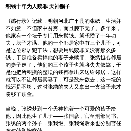
积钱十年为人赎罪 天神赐子
《懿行录》记载，明朝河北广平县的张绣，生活并
不如意，不但家中贫穷，而且膝下无子。多年来，
他家有一个坛子专门用来攒钱。就积攒了十年功
夫，坛子才满。他的一个邻居家中有三个儿子，可
是这位邻居犯了法，想要用钱赎罪又没有那么多
钱，于是准备卖掉他的妻子来赎罪。张绣担心邻居
的妻子走了，他们的三个孩子也就将失去依靠，于
是他把所积攒的整坛的钱都拿出来送给邻居，这样
就可以不让邻居卖妻了，可是数来数去，这一坛的
钱还是不够，这时张绣的夫人又拿出一支簪子来才
凑够了赎金。

当晚，张绣梦到一个天神抱著一个可爱的孩子给
他，因此他生了儿子——张国彦，官至刑部尚书。
张绣的两个孙子，张我继、张我绳后来也分别官任
布政使和按察使。
