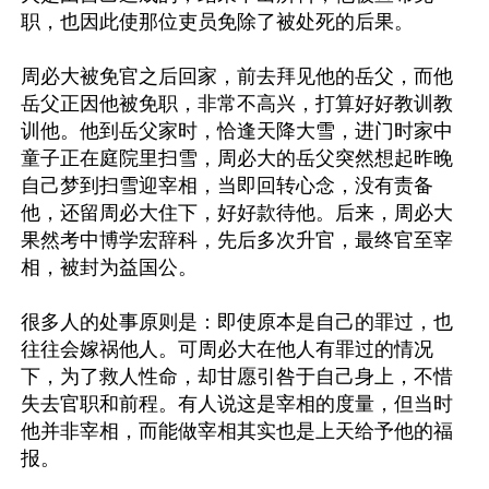
职，也因此使那位吏员免除了被处死的后果。

周必大被免官之后回家，前去拜见他的岳父，而他
岳父正因他被免职，非常不高兴，打算好好教训教
训他。他到岳父家时，恰逢天降大雪，进门时家中
童子正在庭院里扫雪，周必大的岳父突然想起昨晚
自己梦到扫雪迎宰相，当即回转心念，没有责备
他，还留周必大住下，好好款待他。后来，周必大
果然考中博学宏辞科，先后多次升官，最终官至宰
相，被封为益国公。

很多人的处事原则是：即使原本是自己的罪过，也
往往会嫁祸他人。可周必大在他人有罪过的情况
下，为了救人性命，却甘愿引咎于自己身上，不惜
失去官职和前程。有人说这是宰相的度量，但当时
他并非宰相，而能做宰相其实也是上天给予他的福
报。
