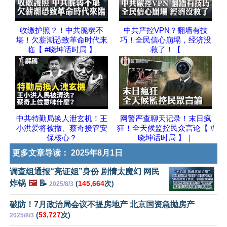
收缴护照？！中共脆弱不
中共严控VPN？翻墙有技
堪！欠薪潮恐致革命时代来
巧！全民信心崩塌，经济没
临【 #晓坤话时局 】
救了！【
中共特勤局换人泄玄机！王
网警严查聊天记录！末日疯
小洪爱将被撤、蔡奇接管安
狂！全天候监控民众言论【 #
保核心？
晓坤话时局 】｜
更多文章导读：
2025年8月1日
调查组通报“亮证姐”身份 剧情太魔幻 网民
炸锅
🖼️
📝
(
145,664
次)
2025/8/3
破防！7月政治局会议不提房地产 北京国资急抛房产
(
53,727
次)
2025/8/3