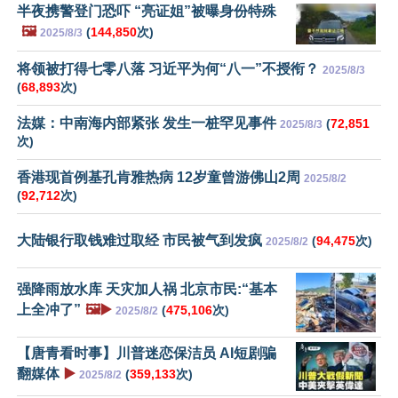
半夜携警登门恐吓 “亮证姐”被曝身份特殊
🖼️
(
144,850
次)
2025/8/3
将领被打得七零八落 习近平为何“八一”不授衔？
2025/8/3
(
68,893
次)
法媒：中南海内部紧张 发生一桩罕见事件
(
72,851
2025/8/3
次)
香港现首例基孔肯雅热病 12岁童曾游佛山2周
2025/8/2
(
92,712
次)
大陆银行取钱难过取经 市民被气到发疯
(
94,475
次)
2025/8/2
强降雨放水库 天灾加人祸 北京市民:“基本
上全冲了”
🖼️▶️
(
475,106
次)
2025/8/2
【唐青看时事】川普迷恋保洁员 AI短剧骗
翻媒体
▶️
(
359,133
次)
2025/8/2