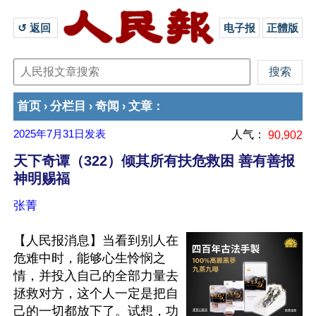
↺ 返回 
电子报
正體版
首页
分栏目
奇闻
文章
›
›
›
：
2025年7月31日
发表
人气：
90,902
天下奇谭（322）倾其所有扶危救困 善有善报
神明赐福
张菁
【人民报消息】当看到别人在
危难中时，能够心生怜悯之
情，并投入自己的全部力量去
拯救对方，这个人一定是把自
己的一切都放下了。试想，功