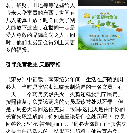
名、钱财、田地等等这些给人
带来荣华富贵的东西，世间有
几人能真正放下呢？而为了别
人能放下这些，在世间一定是
受人尊敬的品德高尚之人，同
时，他们也必定会得到上天更
多的福报。

引罪免官救吏 天赐宰相
《宋史》中记载，南宋绍兴年间，生活在庐陵的周
必大，当时是掌管浙江临安制药局的一名官员。有
一天，一个药房突然失火，火势还延烧到了民房。
按照律条，负责该药房的吏员应该被处以死罪。但
是，周必大却问这位吏员：“如果这把火是由于你的
长官失职造成的，你知道应该是什么处罚吗？”吏员
回答说：“不过被免职而已。”周必大随即向上报告失
火是由自己造成的，结果不出所料，他被宣布免