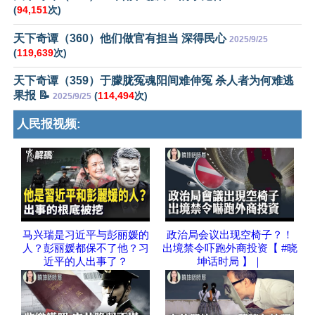
(
94,151
次)
天下奇谭（360）他们做官有担当 深得民心
2025/9/25
(
119,639
次)
天下奇谭（359）于朦胧冤魂阳间难伸冤 杀人者为何难逃
果报 📝
(
114,494
次)
2025/9/25
人民报视频:
马兴瑞是习近平与彭丽媛的
政治局会议出现空椅子？！
人？彭丽媛都保不了他？习
出境禁令吓跑外商投资【 #晓
近平的人出事了？
坤话时局 】｜