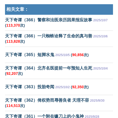
相关文章：
天下奇谭（366）警察和法医亲历因果报应故事
2025/10/7
(
113,370
次)
天下奇谭（366）一只蜘蛛诠释了生命的真与善
2025/10/6
(
113,828
次)
天下奇谭（365）短脚水鬼
(
90,856
次)
2025/10/5
天下奇谭（364）北齐名医提前一年预知人生死
2025/10/4
(
92,207
次)
天下奇谭（363）投胎奇闻
(
92,350
次)
2025/10/2
天下奇谭（362）倚权势而辱善良者 天理不容
2025/9/30
(
114,513
次)
天下奇谭（361）一个附在镰刀上的小鬼神
2025/9/28