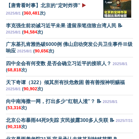
【唐青看时事】北京的“定时炸弹”
▶️
(
360,481
次)
2025/8/1
李克强生前劝诫习近平未果 遗留亲笔信致台湾人民 📝
(
94,584
次)
2025/8/1
广东基孔肯雅热破6000例 佛山启动突发公共卫生事件Ⅲ级
响应
(
90,656
次)
2025/8/1
四中全会有何变数 是否会确立习近平的接班人？
2025/8/1
(
68,818
次)
天下奇谭（322）倾其所有扶危救困 善有善报神明赐福
(
90,902
次)
2025/8/1
向中南海撒一网，打出多少“红朝人渣”？ 📝
2025/8/1
(
53,316
次)
北京公布暴雨44死9失踪 灾民披露300多人失联 📝
2025/7/31
(
90,318
次)