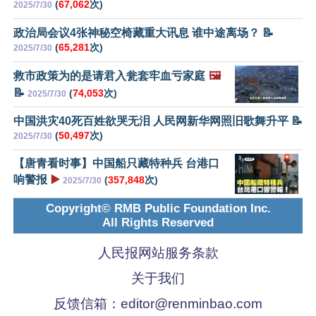
(
67,062
次)
2025/7/30
政治局会议4张神秘空椅藏重大讯息 谁中途离场？ 📝
(
65,281
次)
2025/7/30
救市政策为的是请君入瓮套牢血亏家庭
🖼️
📝
(
74,053
次)
2025/7/30
中国洪灾40死百姓欲哭无泪 人民网新华网照旧歌舞升平 📝
(
50,497
次)
2025/7/30
【唐青看时事】中国船只藏特种兵 台港口
响警报
▶️
(
357,848
次)
2025/7/30
Copyright© RMB Public Foundation Inc.
All Rights Reserved
人民报网站服务条款
关于我们
反馈信箱：
editor@renminbao.com