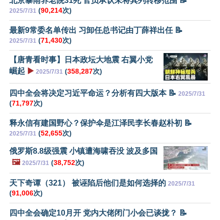
北京暴雨养老院31死 官员承认未将其列转移范围 📝
(
90,214
次)
2025/7/31
最新9常委名单传出 习卸任总书记由丁薛祥出任 📝
(
71,430
次)
2025/7/31
【唐青看时事】日本政坛大地震 右翼小党
崛起
▶️
(
358,287
次)
2025/7/31
四中全会将决定习近平命运？分析有四大版本 📝
2025/7/31
(
71,797
次)
释永信有建国野心？保护伞是江泽民李长春赵朴初 📝
(
52,655
次)
2025/7/31
俄罗斯8.8级强震 小镇遭海啸吞没 波及多国
🖼️
(
38,752
次)
2025/7/31
天下奇谭（321） 被诬陷后他们是如何选择的
2025/7/31
(
91,006
次)
四中全会确定10月开 党内大佬闭门小会已谈拢？ 📝