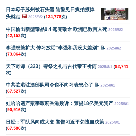
日本母子苏州被石头砸 陆警见日媒拍摄掉
头就走
🖼️
(
134,778
次)
2025/8/2
中国输出新型毒品0.4 毫克致命 欧洲已数百人死
2025/8/2
(
42,152
次)
李强权势扩大 传习放话“李强和我没大差别” 📝
2025/8/2
(
73,064
次)
天下奇谭（323）雩祭之礼与古代帝王祈雨
(
92,741
2025/8/1
次)
中共驻港驻澳部队司令也不向习表忠心了 📝
2025/8/1
(
67,527
次)
娃哈哈遗产案宗馥莉香港败诉：禁提18亿美元资产
2025/8/1
(
90,916
次)
日经：军队风向或大变 警告习近平勿擅自决策
2025/8/1
(
67,586
次)