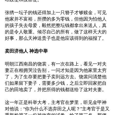
张绣一坛子的钱还得加上一只簪子才够赎金，可见
他家并不富裕，所攒的多为零钱，但他因为怕他人
的孩子失去母爱，毅然把整坛钱都拿出来送人，真
的是令人敬重。倾尽自己的所有，做了这样天大的
好事，那么天神送贵子也是他应该得到的福报了。

卖田济他人 神选中举
明朝江西南昌的饶裳，有一次在路上，看见一对夫
妻正在相拥哭泣告别，一问才知是因为他家里太穷
了，为了生存要把妻子卖到远方去。饶裳问清楚他
们如果留下妻子，需要多少钱，之后立即回家把自
己的田地卖了，并把所得的钱都送给了这对夫妻。

这一年正是科举大考，主考官在梦里，听见金甲神
对他说：“你为什么不选弃田之人呢？”主考官于是又