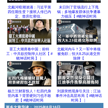
北戴河暗潮汹涌：习近平第
末日到了官场流行上下甩
四任期生变？接班人传已内
锅；多地爆发群体抗争遭暴
定、曾庆红密信、
力镇压【 #晓坤话时局
罢工大潮席卷中国；前特
北戴河内斗？又一军中将领
工：中共欲控制华人社区【 #
被免职；恒大8.25从港交所
晓坤话时局 】｜
除牌【
杨兰兰财富惊人！红四代身
刘源突然现身引关注；江油
世内幕？背景硬到习也不敢
事件冲击高层布局【 #晓坤话
惹【 #晓坤话时局
时局 】｜
更多文章导读：
2025年8月16日