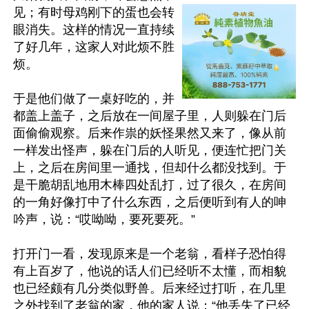
见；有时母鸡刚下的蛋也会转
眼消失。这样的情况一直持续
了好几年，这家人对此烦不胜
烦。

于是他们做了一桌好吃的，并
都盖上盖子，之后放在一间屋子里，人则躲在门后
面偷偷观察。后来作祟的妖怪果然又来了，像从前
一样发出怪声，躲在门后的人听见，便连忙把门关
上，之后在房间里一通找，但却什么都没找到。于
是干脆胡乱地用木棒四处乱打，过了很久，在房间
的一角好像打中了什么东西，之后便听到有人的呻
吟声，说：“哎呦呦，要死要死。”

打开门一看，发现原来是一个老翁，看样子恐怕得
有上百岁了，他说的话人们已经听不太懂，而相貌
也已经颇有几分类似野兽。后来经过打听，在几里
之外找到了老翁的家，他的家人说：“他丢失了已经