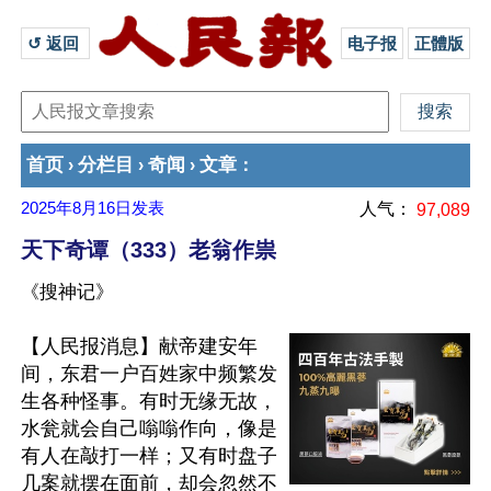
↺ 返回 
电子报
正體版
首页
分栏目
奇闻
文章
›
›
›
：
2025年8月16日
发表
人气：
97,089
天下奇谭（333）老翁作祟
《搜神记》
【人民报消息】献帝建安年
间，东君一户百姓家中频繁发
生各种怪事。有时无缘无故，
水瓮就会自己嗡嗡作向，像是
有人在敲打一样；又有时盘子
几案就摆在面前，却会忽然不