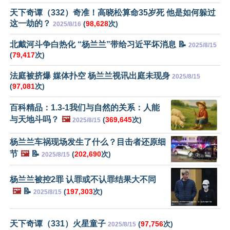
天下奇谭（332）奇准！高晓松算命35岁死 他是如何躲过
这一劫的？
(
98,628
次)
2025/8/16
北戴河斗争白热化 “杨兰兰”带给习近平坏消息 📝
2025/8/15
(
79,417
次)
法庭被挤爆 媒体扑空 杨兰兰视讯出庭未现身
2025/8/15
(
97,081
次)
百科精品：1.3-1我们与自然的关系：人能
与天地斗吗？
🖼️
(
369,645
次)
2025/8/15
杨兰兰车祸现场发生了什么？目击者还原细
节
🖼️
📝
(
202,690
次)
2025/8/15
杨兰兰被控2罪 认罪或不认罪结果大不同
🖼️
📝
(
197,303
次)
2025/8/15
天下奇谭（331）火星童子
(
97,756
次)
2025/8/15