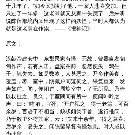
十几年了。”如今又找到了他，一家人悲喜交加。但
只过了一年多，这老翁就又从家中失踪了。后来听
说陈留郡境内又出现了这样的妖怪，当时人都认为
就是这老翁在作祟。——《搜神记》

原文：

汉献帝建安中，东郡民家有怪；无故，瓮器自发訇
訇作声，若有人击。盘案在前，忽然便失，鸡生
子，辄失去。如是数岁，人甚恶之。乃多作美食，
覆盖，著一室中，阴藏户间窥伺之。果复重来，发
声如前。闻，便闭户，周旋室中，了无所见。乃暗
以杖挝之。良久，于室隅间有所中，便闻呻吟之
声，曰：“哊哊，宜死。”开户视之，得一老翁，可百
余岁，言语了不相当，貌状颇类于兽。遂行推问，
乃于数里外得其家，云：“失来十余年。”得之哀喜。
后岁余，复失之。闻陈留界复有怪如此。时人咸以