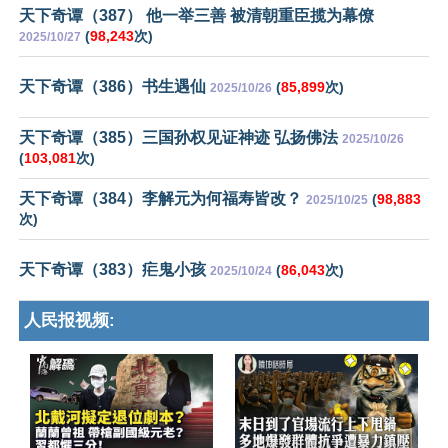
天下奇谭（387） 他一举三善 被清朝重臣揽为幕僚
(
98,243
次)
2025/10/27
天下奇谭（386）书生遇仙
(
85,899
次)
2025/10/26
天下奇谭（385）三国孙权见证神迹 弘扬佛法
2025/10/26
(
103,081
次)
天下奇谭（384）李解元为何福寿皆改？
(
98,883
2025/10/25
次)
天下奇谭（383）疟鬼小孩
(
86,043
次)
2025/10/24
人民报视频: