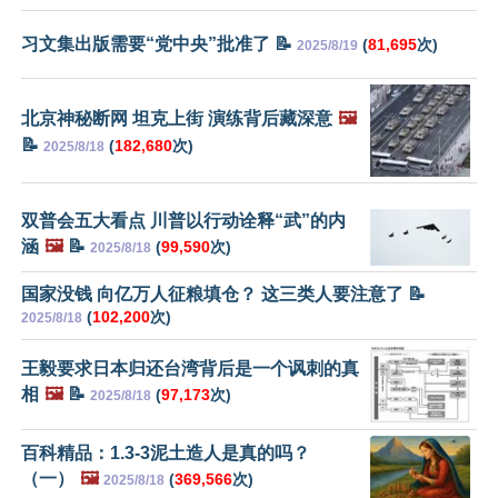
习文集出版需要“党中央”批准了 📝
(
81,695
次)
2025/8/19
北京神秘断网 坦克上街 演练背后藏深意
🖼️
📝
(
182,680
次)
2025/8/18
双普会五大看点 川普以行动诠释“武”的内
涵
🖼️
📝
(
99,590
次)
2025/8/18
国家没钱 向亿万人征粮填仓？ 这三类人要注意了 📝
(
102,200
次)
2025/8/18
王毅要求日本归还台湾背后是一个讽刺的真
相
🖼️
📝
(
97,173
次)
2025/8/18
百科精品：1.3-3泥土造人是真的吗？
（一）
🖼️
(
369,566
次)
2025/8/18