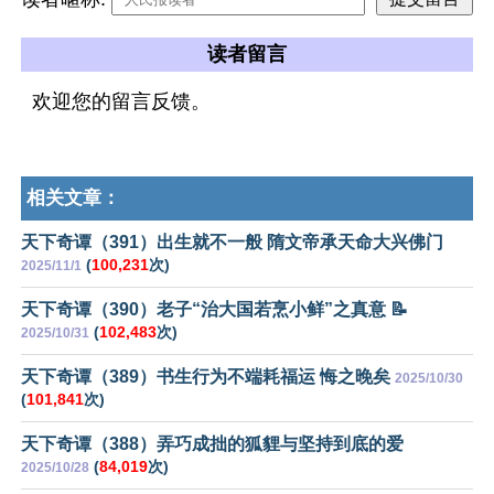
读者留言
欢迎您的留言反馈。
相关文章：
天下奇谭（391）出生就不一般 隋文帝承天命大兴佛门
(
100,231
次)
2025/11/1
天下奇谭（390）老子“治大国若烹小鲜”之真意 📝
(
102,483
次)
2025/10/31
天下奇谭（389）书生行为不端耗福运 悔之晚矣
2025/10/30
(
101,841
次)
天下奇谭（388）弄巧成拙的狐貍与坚持到底的爱
(
84,019
次)
2025/10/28