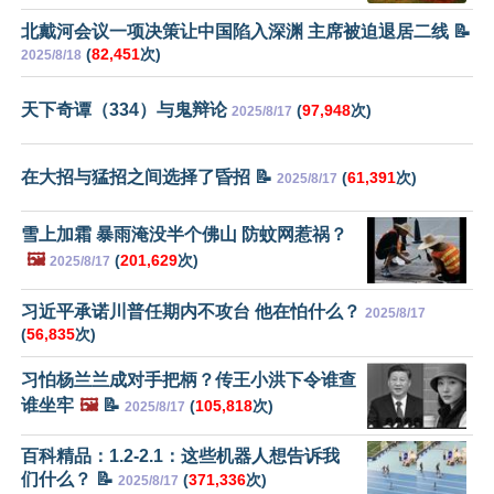
北戴河会议一项决策让中国陷入深渊 主席被迫退居二线 📝
(
82,451
次)
2025/8/18
天下奇谭（334）与鬼辩论
(
97,948
次)
2025/8/17
在大招与猛招之间选择了昏招 📝
(
61,391
次)
2025/8/17
雪上加霜 暴雨淹没半个佛山 防蚊网惹祸？
🖼️
(
201,629
次)
2025/8/17
习近平承诺川普任期内不攻台 他在怕什么？
2025/8/17
(
56,835
次)
习怕杨兰兰成对手把柄？传王小洪下令谁查
谁坐牢
🖼️
📝
(
105,818
次)
2025/8/17
百科精品：1.2-2.1：这些机器人想告诉我
们什么？ 📝
(
371,336
次)
2025/8/17