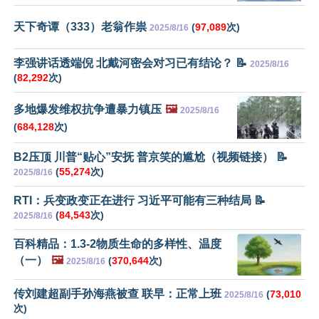
天下奇谭（333）老翁作祟
(
97,089
次)
2025/8/16
李强讲话透端倪 北戴河密会对习已有结论？ 📝
2025/8/16
(
82,292
次)
多地爆发维权抗争遭暴力镇压
🖼️
2025/8/16
(
684,128
次)
B2压顶 川普“贴心”安抚 普京笑的尴尬（视频链接） 📝
(
55,274
次)
2025/8/16
RTI：兵变政变正在进行 习近平可能有三种结局 📝
(
84,543
次)
2025/8/16
百科精品：1.3-2物质生命的多样性、温度
（一）
🖼️
(
370,644
次)
2025/8/16
传刘建超副手孙海燕被查 联早：正常上班
(
73,010
2025/8/16
次)