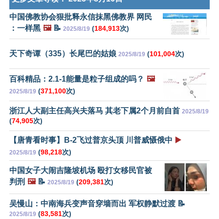
中国佛教协会狠批释永信抹黑佛教界 网民
：一样黑
🖼️
📝
(
184,913
次)
2025/8/19
天下奇谭（335）长尾巴的姑娘
(
101,004
次)
2025/8/19
百科精品：2.1-1能量是粒子组成的吗？
🖼️
(
371,100
次)
2025/8/19
浙江人大副主任高兴夫落马 其老下属2个月前自首
2025/8/19
(
74,905
次)
【唐青看时事】B-2飞过普京头顶 川普威慑俄中
▶️
(
98,218
次)
2025/8/19
中国女子大闹吉隆坡机场 殴打女移民官被
判刑
🖼️
📝
(
209,381
次)
2025/8/19
吴慢山：中南海兵变声音穿墙而出 军权静默过渡 📝
(
83,581
次)
2025/8/19