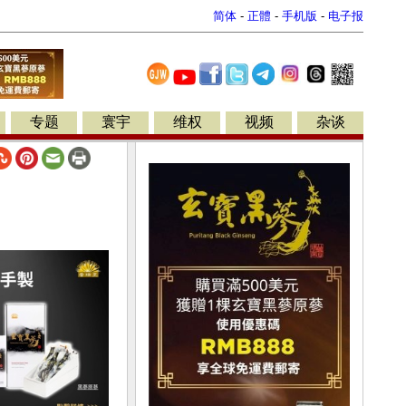
简体
-
正體
-
手机版
-
电子报
专题
寰宇
维权
视频
杂谈