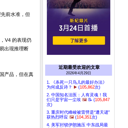
模型先前水准，但
，V4 的表现仍
易出现推理断
近期最受欢迎的文章
2026年4月29日
国产品，但在真
1. 《杀死一只鸟儿的最好办法》
为何成反诗？
▶️
(
105,862
次)
2. 中国知名法医：人有灵魂！我
们只是宇宙一尘埃
🖼️
📝 (
105,847
次)
3. 重庆时代峰峻被雷劈是“遭天谴”
获热烈呼应
🖼️
(
104,351
次)
4. 美军封锁伊朗施压 中东战局最