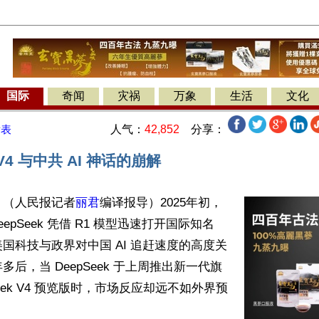
国际
奇闻
灾祸
万象
生活
文化
人气：
42,852
分享：
发表
 V4 与中共 AI 神话的崩解
】（人民报记者
丽君
编译报导）2025年初，
DeepSeek 凭借 R1 模型迅速打开国际知名
国科技与政界对中国 AI 追赶速度的高度关
后，当 DeepSeek 于上周推出新一代旗
Seek V4 预览版时，市场反应却远不如外界预