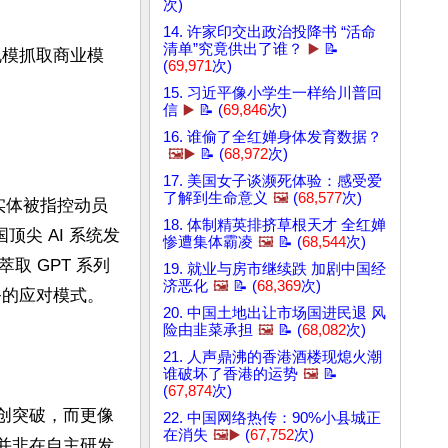
次)
14. 许家印交出政治投降书 “活命
清单”究竟供出了谁？
▶️
📝
规模抓取商业模
(
69,971
次)
15. 习近平像小学生一样给川普回
信
▶️
📝 (
69,846
次)
16. 谁偷了全红婵身体发育数据？
🖼️▶️
📝 (
68,972
次)
17. 美国女子谈濒死体验：感受爱
了解到生命意义
🖼️
(
68,577
次)
关联实体被指控动员
18. 体制精英排挤草根天才 全红婵
顶尖 AI 系统发
惨遭集体霸凌
🖼️
📝 (
68,544
次)
 GPT 系列
19. 就业与房市继续跌 加剧中国经
济恶化
🖼️
📝 (
68,369
次)
任务的应对模式。

20. 中国土地出让市场国进民退 风
险由韭菜承担
🖼️
📝 (
68,082
次)
21. 人声鼎沸的香港酒楼现熄火潮
谁破坏了香港的运势
🖼️
📝
(
67,874
次)
原创突破，而更像
22. 中国网络热传：90%小县城正
在消失
🖼️▶️
(
67,752
次)
并非在自主研发 