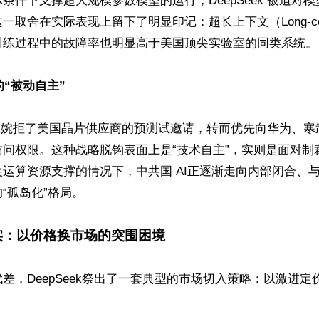
条件下支撑超大规模参数模型的运行，DeepSeek 被迫对
一取舍在实际表现上留下了明显印记：超长上下文（Long-con
训练过程中的故障率也明显高于美国顶尖实验室的同类系统。

的“被动自主”
k 据报婉拒了美国晶片供应商的预测试邀请，转而优先向华为、
访问权限。这种战略脱钩表面上是“技术自主”，实则是面对制
运算资源支撑的情况下，中共国 AI正逐渐走向内部闭合、
“孤岛化”格局。

实：以价格换市场的突围困境
差，DeepSeek祭出了一套典型的市场切入策略：以激进定