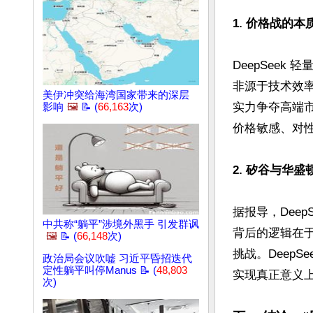
1. 价格战的本
DeepSeek
非源于技术效
美伊冲突给海湾国家带来的深层
实力争夺高端
影响
🖼️
📝 (
66,163
次)
价格敏感、对性
2. 矽谷与华
据报导，Dee
中共称“躺平”涉境外黑手 引发群讽
背后的逻辑在于
🖼️
📝 (
66,148
次)
挑战。Deep
政治局会议吹嘘 习近平昏招迭代
定性躺平叫停Manus 📝 (
48,803
实现真正意义上
次)