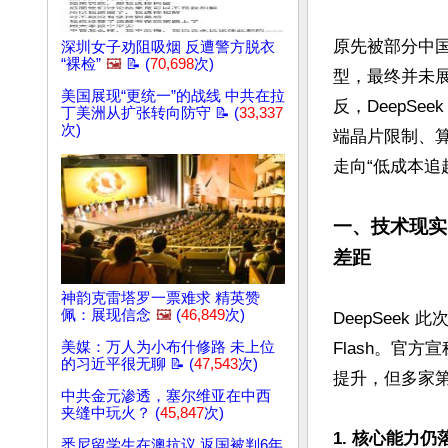
原先被部分中国
深圳女子劝阻吸烟 反遭警方脱衣
“裸检”
🖼️
📝 (
70,698
次)
型，最终并未展
美国展现“更统一”的战线 中共在拉
反，DeepSe
丁美洲从扩张转向防守 📝 (
33,337
次)
端晶片限制、
走向“低成本追赶
一、技术现实
差距
神韵克雷塔罗一票难求 精英赞
佩：展现信念
🖼️
(
46,849
次)
DeepSeek 
美媒：万人为小布什修路 未上位
Flash。官方
的习近平很无聊 📝 (
47,543
次)
提升，但多家
中共金元渗透，塞尔维亚在中西
夹缝中玩火？ (
45,847
次)
1. 核心能力
悉尼留学生在澳抗议 返国被判6年