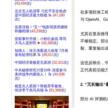
(
43,494
次)
北京无人机清零 习近平安全焦虑
在多项软体工程
是中国经济最大暗礁 📝 (
47,180
与 OpenAI
次)
韭菜没钱！“五一”电影现票房腰斩
和撤档潮 (
43,238
次)
尤其在复杂推理
亚航事件升级：小粉红参战 辱骂
不够稳定。部
大马人是村民
▶️
(
42,360
次)
裂、重复输出或
知情人：张又侠案进入收尾 7月将
发布处理结果 📝 (
49,011
次)
中国经济衰败是无底洞 (
32,321
次)
这也反映出，
正代表前沿能
中共秘密研究川普10年 深度参与
美伊战争内幕惊人！ 📝 (
44,936
次)
2. “冗长输出
都是夫人惹祸？韩俊异常被免，
传涉李干杰马兴瑞 📝 (
51,906
次)
部分 AI 评测机