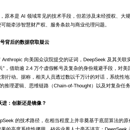
”，原本是 AI 领域常见的技术手段，但若涉及未经授权、大
便可能牵涉智慧财产权、服务条款与商业伦理问题。

个假帐号背后的数据窃取疑云
 与 Anthropic 向美国众议院提交的证词，DeepSeek 及其
兵”，借助逾 2.4 万个虚假帐号及复杂的身份规避手段，对美国
割行动。据称，相关人员透过数以千万计的对话，系统性地萃取
模型的推理逻辑、思维链路（Chain-of-Thought）以及对复杂
”式跃进：创新还是镜像？
epSeek 的技术路径，在相当程度上并非奠基于底层算法的
果的高度系统性挪用。矽谷业界人士毫不讳言：DeepSeek 