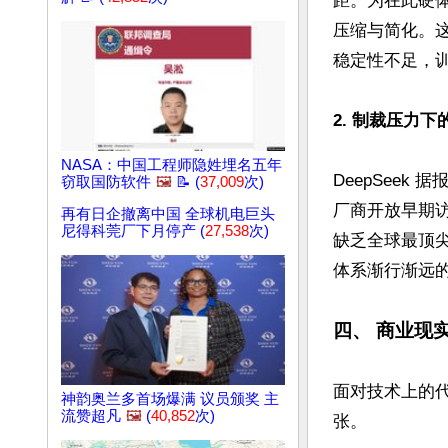
距。为在此硬体
压缩与简化。这
稳定性不足，
2. 制裁压力下
NASA：中国工程师隐姓埋名五年
DeepSee
窃取国防软件
🖼️
📝 (
37,009
次)
厂商开放早期
再有日企撤离中国 全球机电巨头
尼得科莞厂下月停产 (
27,538
次)
缺乏全球最顶尖
体系渐行渐远的
四、 商业现
面对技术上的代
神韵奥兰多首场爆满 议员颁奖 主
流赞超凡
🖼️
(
40,852
次)
张。
