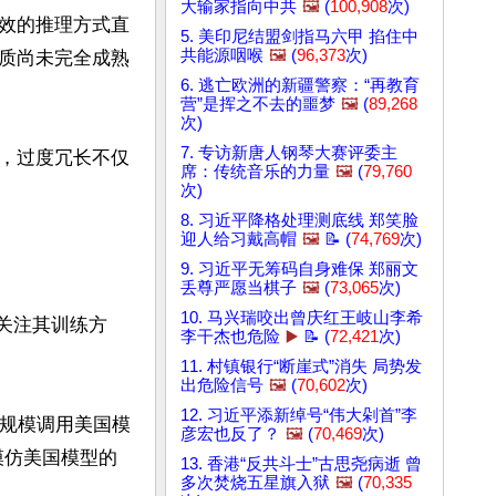
大输家指向中共
🖼️
(
100,908
次)
效的推理方式直
5. 美印尼结盟剑指马六甲 掐住中
共能源咽喉
🖼️
(
96,373
次)
质尚未完全成熟
6. 逃亡欧洲的新疆警察：“再教育
营”是挥之不去的噩梦
🖼️
(
89,268
次)
7. 专访新唐人钢琴大赛评委主
，过度冗长不仅
席：传统音乐的力量
🖼️
(
79,760
次)
8. 习近平降格处理测底线 郑笑脸
迎人给习戴高帽
🖼️
📝 (
74,769
次)
9. 习近平无筹码自身难保 郑丽文
丢尊严愿当棋子
🖼️
(
73,065
次)
10. 马兴瑞咬出曾庆红王岐山李希
续关注其训练方
李干杰也危险
▶️
📝 (
72,421
次)
11. 村镇银行“断崖式”消失 局势发
出危险信号
🖼️
(
70,602
次)
12. 习近平添新绰号“伟大剁首”李
大规模调用美国模
彦宏也反了？
🖼️
(
70,469
次)
成本模仿美国模型的
13. 香港“反共斗士”古思尧病逝 曾
多次焚烧五星旗入狱
🖼️
(
70,335