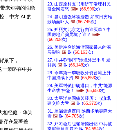
23. 山西原村支书用铲车活埋村民
能带来短期的性能
引全网震怒
🖼️▶️
(
66,996
次)
中方 AI 的
24. 昆明遭强冰雹袭击 如末日灾难
般场面吓人
🖼️
(
66,745
次)
25. 郑丽文北京之行由谁买单？中
国房地产骗局坑了谁？
🖼️▶️
(
66,208
次)
26. 美伊冲突给海湾国家带来的深
层影响
🖼️
📝 (
66,163
次)
紧的背景下，
27. 中共称“躺平”涉境外黑手 引发
群讽
🖼️
📝 (
66,148
次)
。这一策略在中共
28. 今年第一季吸收外资台湾上升
中国持续下滑
🖼️
(
65,853
次)
29. 美军封锁伊朗港口，中共“能源
生命线”告急！
🖼️▶️
(
65,650
次)
30. 太平洋岛国痛苦经历：与流氓
建交吃大亏
🖼️
📝 (
65,372
次)
31. 屋漏偏逢夜雨 陕西多地突降大
大相径庭：华为
雪
🖼️
📝 (
64,705
次)
尖产品存在显著差
32. 郑习会后阻赖清德出访 中共被
指假善意真威胁 📝 (
64,594
次)