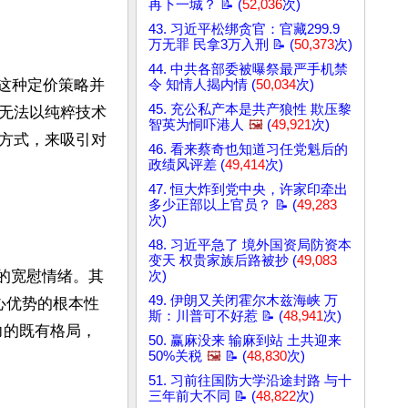
再下一城？ 📝 (
52,036
次)
43. 习近平松绑贪官：官藏299.9
万无罪 民拿3万入刑 📝 (
50,373
次)
44. 中共各部委被曝祭最严手机禁
分。这种定价策略并
令 知情人揭内情 (
50,034
次)
45. 充公私产本是共产狼性 欺压黎
无法以纯粹技术
智英为恫吓港人
🖼️
(
49,921
次)
方式，来吸引对
46. 看来蔡奇也知道习任党魁后的
政绩风评差 (
49,414
次)
47. 恒大炸到党中央，许家印牵出
多少正部以上官员？ 📝 (
49,283
次)
48. 习近平急了 境外国资局防资本
变天 权贵家族后路被抄 (
49,083
慎的宽慰情绪。其
次)
49. 伊朗又关闭霍尔木兹海峡 万
心优势的根本性
斯：川普可不好惹 📝 (
48,941
次)
实力的既有格局，
50. 赢麻没来 输麻到站 土共迎来
50%关税
🖼️
📝 (
48,830
次)
51. 习前往国防大学沿途封路 与十
三年前大不同 📝 (
48,822
次)