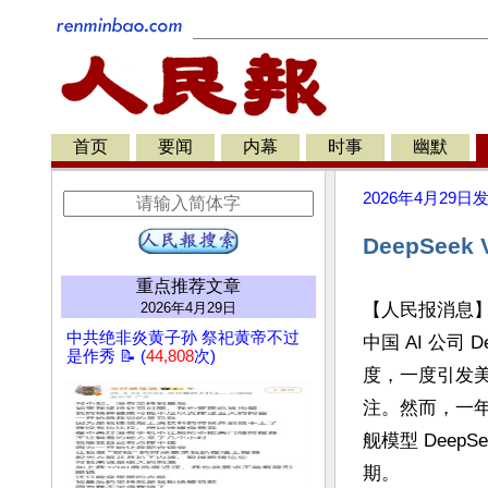
首页
要闻
内幕
时事
幽默
2026年4月29日
DeepSeek
重点推荐文章
2026年4月29日
【人民报消息
中共绝非炎黄子孙 祭祀黄帝不过
中国 AI 公司 
是作秀 📝 (
44,808
次)
度，一度引发美
注。然而，一年多
舰模型 Deep
期。
