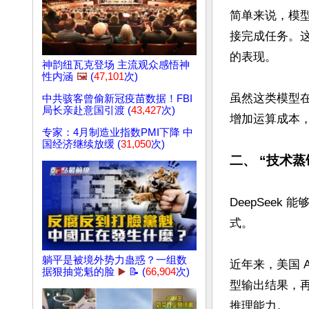
简单来说，模
接完成任务。
的表现。

神韵纽瓦克登场 主流观众感悟神
性内涵
🖼️
(
47,101
次)
虽然这类模型
中共骇客曾偷新冠疫苗数据！FBI
局长亲赴意国引渡 (
43,427
次)
增加运算成本，
专家：4月制造业指数PMI下降 中
国经济继续放缓 (
31,050
次)
二、 “技术蒸
DeepSee
式。

躺平是被境外势力蛊惑？一组数
近年来，美国 
据狠抽党魁的脸
▶️
📝 (
66,904
次)
型输出结果，再进行
推理能力。
