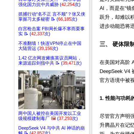
强化国力抗中共威胁 (
42,254
次)
AI，而是在“
抓捕行动“名不正 言不顺”？张又侠
跃升，却难以积
掌握习太多秘密 📝 (
66,185
次)
进步动能恐将迅
白宫枪击案 FBI局长爆不寒而栗事
实 📝 (
42,337
次)
不准翻墙！快连VPN停止在中国
三、 硬体限
大陆营运 (
39,156
次)
1.42 亿次网攻瘫痪英议员网站，
在美国对高阶 AI
来源追踪剑指中共 📝 (
39,471
次)
DeepSeek
官方语境中被视
1. 性能与功耗
两中国人被控在美国开发以工业
尽管官方声明
级规模建制毒厂
🖼️
(
37,293
次)
升腾晶片在记忆体
DeepSeek V4 与中共 AI 神话的崩
解 📝 (
42,852
次)