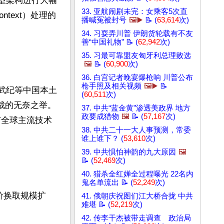
模型架构进行大幅
33. 亚航闹剧未完：女乘客5次直
text）处理的
播喊冤被封号
🖼️▶️
📝 (
63,614
次)
34. 习耍弄川普 伊朗货轮载有不友
善“中国礼物” 📝 (
62,942
次)
35. 习最可靠盟友匈牙利总理败选
🖼️
📝 (
60,900
次)
36. 白宫记者晚宴爆枪响 川普公布
枪手照及相关视频
🖼️▶️
📝
寒武纪等中国本土
(
60,511
次)
裁的无奈之举。
37. 中共“蓝金黄”渗透美政界 地方
政要成猎物
🖼️
📝 (
57,167
次)
与全球主流技术
38. 中共二十一大人事预测，常委
谁上谁下？ (
53,610
次)
39. 中共惧怕神韵的九大原因
🖼️
📝 (
52,469
次)
40. 猎杀全红婵全过程曝光 22名内
鬼名单流出 📝 (
52,249
次)
价换取规模扩
41. 俄朝庆祝图们江大桥合拢 中共
难堪 📝 (
52,219
次)
42. 传李干杰被带走调查 政治局