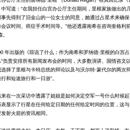
办公厅主任的唐纳德·里根 （Donald Regan）在其回忆录
》中写道：“在我担任白宫办公厅主任期间，里根家族做出的
都事先得到了旧金山的一位女士的同意，她通过占星术来确保
峰会议时间、癌症手术时间等。”他还透露南希在咨询奎格利
。

990 年出版的《琼说了什么：作为南希和罗纳德·里根的白宫
己“负责安排所有新闻发布会的时间，大多数演讲、国情咨文
我选择了里根与卡特总统的辩论以及与沃尔特·蒙代尔的两次
行和短途旅行和一日游”。

后来在一次采访中透露了姐姐是如何决定空军一号什么时候起
历表显示了行星在任何给定日期的任何给定时间的位置，这与
发射火箭的资讯相同。
