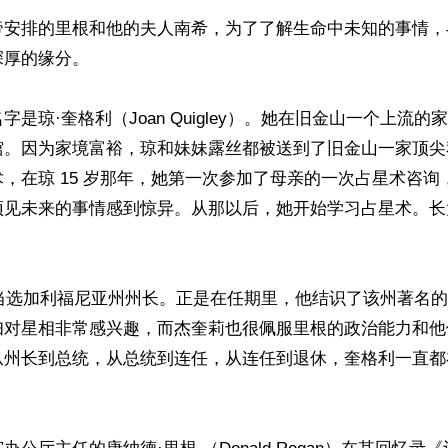
帝安排的里根和他的夫人南希，为了了解生命中未知的事情，
厚的缘分。

字是琼·奎格利（Joan Quigley）。她在旧金山一个上流
馆。因为家境富裕，琼和妹妹露丝都被送到了旧金山一家顶尖
，在琼 15 岁那年，她第一次参加了母亲的一次占星术咨询
预见未来的事情感到惊异。从那以后，她开始学习占星术。长


根当选加利福尼亚州州长。正是在任期里，他结识了该州著名的
妇对星相非常感兴趣，而杰奎莉也很佩服里根的政治能力和他
从州长到总统，从总统到连任，从连任到退休，奎格利一直都

