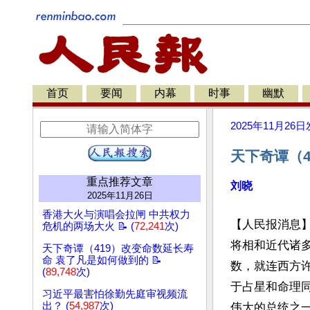
首页
要闻
内幕
时事
幽默
2025年11月26日
天下奇谭（
重点推荐文章
刘晓
2025年11月26日
香港大火与演唱会拉闸 中共权力
【人民报消息
危机的两场大火 📝 (
72,241
次)
将相和近代诸
天下奇谭（419）改变命数延长寿
命 袁了凡是如何做到的 📝
数，就连西方
(
89,748
次)
于占星和命理
习近平最害怕徐勤先庭审视频流
出？ (
54,987
次)
伟大的总统之