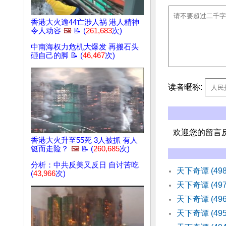
香港大火逾44亡涉人祸 港人精神
令人动容
🖼️
📝 (
261,683
次)
中南海权力危机大爆发 再搬石头
砸自己的脚 📝 (
46,467
次)
读者暱称:
欢迎您的留言
香港大火升至55死 3人被抓 有人
铤而走险？
🖼️
📝 (
260,685
次)
分析：中共反美又反日 自讨苦吃
天下奇谭 (4
(
43,966
次)
天下奇谭 (4
天下奇谭 (4
天下奇谭 (4