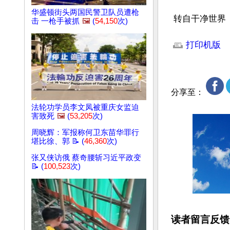
华盛顿街头两国民警卫队员遭枪
 转自干净世
击 一枪手被抓
🖼️
(
54,150
次)
文章网址: http://w
打印机版
分享至：
法轮功学员李文凤被重庆女监迫
害致死
🖼️
(
53,205
次)
周晓辉：军报称何卫东苗华罪行
堪比徐、郭 📝 (
46,360
次)
张又侠访俄 蔡奇腰斩习近平政变
📝 (
100,523
次)
读者留言反馈