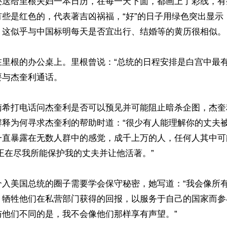
还送给里根夫妇一本日历，在每一天下面，都画上了彩线，有
些是红色的，代表著吉凶祸福，“好”的日子用绿色突出显示，
。这似乎与中国标明每天是否宜出行、结婚等的黄历很相似。

在里根的办公桌上。里根曾说：“总统的日程安排是白宫中最有
与杰奎利通话。

南希打电话问杰奎利是否可以预见并可能阻止暗杀企图，杰奎
解释为何寻求杰奎利的帮助时道：“很少有人能理解你的丈夫
一直暴露在无数人群中的感觉，成千上万的人，任何人其中可
正在尽我所能保护我的丈夫并让他活著。”

介入美国总统的圈子需要学会保守秘密，她写道：“我会像所
、牺牲他们在私营部门获得的回报，以服务于自己的国家而参
他们不同的是，我不会像他们那样享有声望。”
