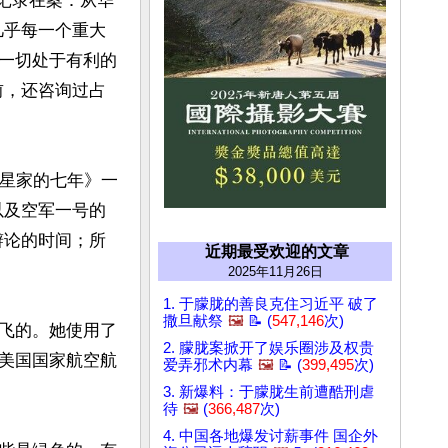
《记录在案：从华
几乎每一个重大
一切处于有利的
前，还咨询过占
占星家的七年》一
以及空军一号的
辩论的时间；所
近期最受欢迎的文章
2025年11月26日
1. 于朦胧的善良克住习近平 破了
撒旦献祭
🖼️
📝 (
547,146
次)
飞的。她使用了
2. 朦胧案掀开了娱乐圈涉及权贵
美国国家航空航
爱弄邪术内幕
🖼️
📝 (
399,495
次)
3. 新爆料：于朦胧生前遭酷刑虐
待
🖼️
(
366,487
次)
4. 中国各地爆发讨薪事件 国企外