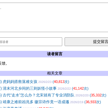
读者留言
反馈。
相关文章
98) 虎妈妈搭救落难女孩
(
40,813
次)
2026/2/23
97) 清末河北乡间的三则妖怪小故事
(
41,142
次)
2026/2/22
96) 古代“走水”怎么办？北宋就有了专业消防队
(
35,332
次)
2026/2/20
95) 靖康之难前凶兆多 徽宗诗作竟一语成谶
(
36,933
次)
2026/2/19