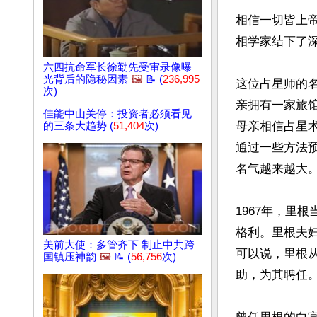
相信一切皆上
相学家结下了深
六四抗命军长徐勤先受审录像曝
光背后的隐秘因素
🖼️
📝 (
236,995
这位占星师的名
次)
亲拥有一家旅
佳能中山关停：投资者必须看见
母亲相信占星术
的三条大趋势 (
51,404
次)
通过一些方法
名气越来越大。
1967年，里
格利。里根夫
美前大使：多管齐下 制止中共跨
可以说，里根
国镇压神韵
🖼️
📝 (
56,756
次)
助，为其聘任。