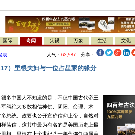
国际
奇闻
灾祸
万象
生活
文化
人气：
63,587
分享：
发表
417）里根夫妇与一位占星家的缘分
】很多中国人不知道的是，不仅中国古代帝王
多军阀绝大多数相信神佛、阴阳、命理、术
许多总统、政要也公开宣称信仰上帝，自然对
同样笃信，这其中最为有名的是美国历史上最
一里根。里根在上个世纪八十年代连任两届美