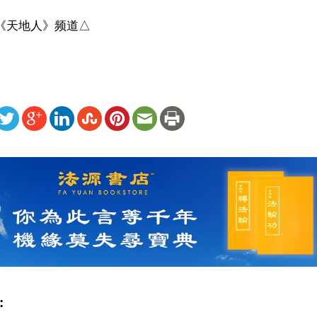
界《天地人》频道△
ww.renminbao.com/rmb/articles/2025/11/27/93151.html
: