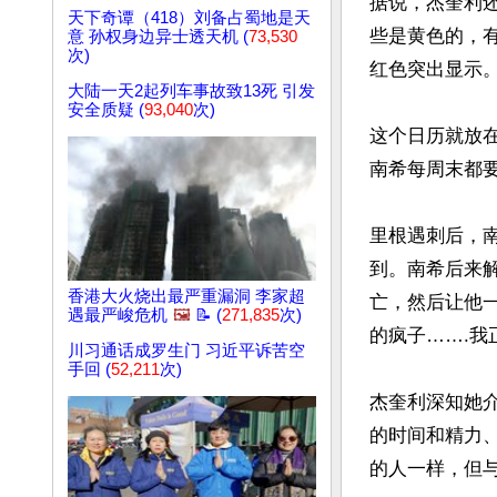
据说，杰奎利
天下奇谭（418）刘备占蜀地是天
些是黄色的，有
意 孙权身边异士透天机 (
73,530
次)
红色突出显示
大陆一天2起列车事故致13死 引发
安全质疑 (
93,040
次)
这个日历就放
南希每周末都要
里根遇刺后，
到。南希后来
香港大火烧出最严重漏洞 李家超
亡，然后让他
遇最严峻危机
🖼️
📝 (
271,835
次)
的疯子…….我
川习通话成罗生门 习近平诉苦空
手回 (
52,211
次)
杰奎利深知她
的时间和精力
的人一样，但与