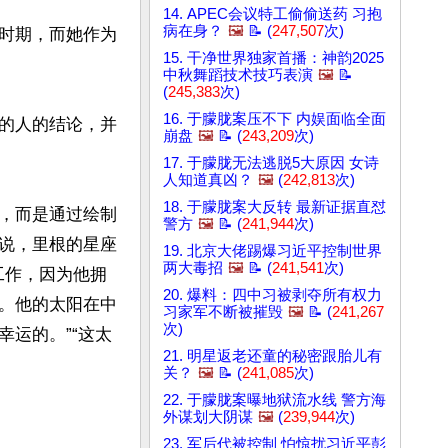
14. APEC会议特工偷偷送药 习抱
病在身？
🖼️
📝 (
247,507
次)
时期，而她作为
15. 干净世界独家首播：神韵2025
中秋舞蹈技术技巧表演
🖼️
📝
(
245,383
次)
16. 于朦胧案压不下 内娱面临全面
的人的结论，并
崩盘
🖼️
📝 (
243,209
次)


17. 于朦胧无法逃脱5大原因 女诗
人知道真凶？
🖼️
(
242,813
次)
18. 于朦胧案大反转 最新证据直怼
，而是通过绘制
警方
🖼️
📝 (
241,944
次)
说，里根的星座
19. 北京大佬踢爆习近平控制世界
两大毒招
🖼️
📝 (
241,541
次)
选工作，因为他拥
20. 爆料：四中习被剥夺所有权力
。他的太阳在中
习家军不断被摧毁
🖼️
📝 (
241,267
次)
运的。”“这太
21. 明星返老还童的秘密跟胎儿有
关？
🖼️
📝 (
241,085
次)
22. 于朦胧案曝地狱流水线 警方海
外谋划大阴谋
🖼️
(
239,944
次)
23. 军后代被控制 怕惊扰习近平彭