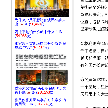
曾任里根的白宫
尔街到华盛顿
举措和决定，
为什么中共不想让你观看神韵演
位置，包括高
出
🖼️
📝 (
58,460
次)
星家珍妮·迪克森
习近平是怕什么就来什么！ 📝
(
54,065
次)
奎格利则在 1
李家超火灾现场待20分钟就走 民
怒骂“下台” (
94,234
次)
书中透露，自
起飞和降落。
有的国外长途旅
琼的妹妹露丝
一个星历，星
香港大火增至94死 承包商黑历史
被起底
🖼️
📝 (
210,253
次)
天局用来向太空
张又侠张升民名字在习主席前 有
何用意？ 📝 (
105,632
次)