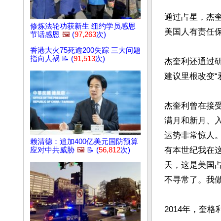
通过占星，杰
修炼法轮功获新生 纽约学员感恩
美国人有责任保
节话感恩
🖼️
(
97,263
次)
香港大火75死逾200失踪 三大问题
指向人祸 📝 (
91,513
次)
杰奎利还通过
建议里根改变“
杰奎利曾在接
满月和新月、
运势非常惊人。
赖清德：追加400亿美元国防预算
有本世纪我在
应对中共威胁
🖼️
📝 (
56,812
次)
天，这是美国
不寻常了。我做
2014年，奎格