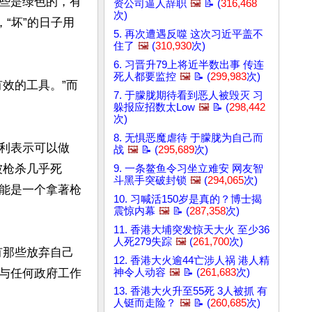
些是绿色的，有
资公司逼人辞职
🖼️
📝 (
316,468
次)
“坏”的日子用
5. 再次遭遇反噬 这次习近平盖不
住了
🖼️
(
310,930
次)
6. 习晋升79上将近半数出事 传连
死人都要监控
🖼️
📝 (
299,983
次)
效的工具。”而
7. 于朦胧期待看到恶人被毁灭 习
躲报应招数太Low
🖼️
📝 (
298,442
次)
8. 无惧恶魔虐待 于朦胧为自己而
利表示可以做
战
🖼️
📝 (
295,689
次)
被枪杀几乎死
9. 一条鳌鱼令习坐立难安 网友智
斗黑手突破封锁
🖼️
(
294,065
次)
能是一个拿著枪
10. 习喊活150岁是真的？博士揭
震惊内幕
🖼️
📝 (
287,358
次)
11. 香港大埔突发惊天大火 至少36
人死279失踪
🖼️
(
261,700
次)
有那些放弃自己
12. 香港大火逾44亡涉人祸 港人精
神令人动容
🖼️
📝 (
261,683
次)
与任何政府工作
13. 香港大火升至55死 3人被抓 有
人铤而走险？
🖼️
📝 (
260,685
次)