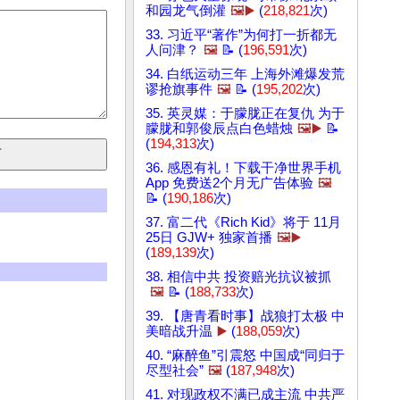
和园龙气倒灌
🖼️▶️
(
218,821
次)
33. 习近平“著作”为何打一折都无
人问津？
🖼️
📝 (
196,591
次)
34. 白纸运动三年 上海外滩爆发荒
谬抢旗事件
🖼️
📝 (
195,202
次)
35. 英灵媒：于朦胧正在复仇 为于
朦胧和郭俊辰点白色蜡烛
🖼️▶️
📝
(
194,313
次)
36. 感恩有礼！下载干净世界手机
App 免费送2个月无广告体验
🖼️
📝 (
190,186
次)
37. 富二代《Rich Kid》将于 11月
25日 GJW+ 独家首播
🖼️▶️
(
189,139
次)
38. 相信中共 投资赔光抗议被抓
🖼️
📝 (
188,733
次)
39. 【唐青看时事】战狼打太极 中
美暗战升温
▶️
(
188,059
次)
40. “麻醉鱼”引震怒 中国成“同归于
尽型社会”
🖼️
(
187,948
次)
41. 对现政权不满已成主流 中共严