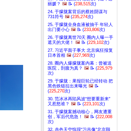
丽媛？
🖼️
📝 (
238,515
次)
24. 于朦胧案背后的蔡姓阴谋与
731符号
🖼️
(
235,274
次)
25. 于朦胧全身血液被抽干 年轻人
出门要小心
🖼️
📝 (
233,806
次)
26. 于朦胧离世70天 圈内人曝一手
遮天的大佬！
🖼️
📝 (
229,102
次)
27. 习近平面子事大 北京疯狂报复
日本首相
🖼️
(
227,969
次)
28. 圈内人爆朦胧案内幕：曾被送
医院，剖腹为真？
🖼️
📝 (
225,979
次)
29. 于朦胧：果报巨轮已经转动 把
黑色铁链拉出来曝光
🖼️
📝
(
225,270
次)
30. 范冰冰再陷风波“想要重新来”
又惹怒谁？
🖼️
📝 (
223,101
次)
31. 于朦胧案撼动核心，网友遭重
创，军后代危急！
🖼️
📝 (
222,008
次)
32. 赤色天空惊现“习吊像”北京颐