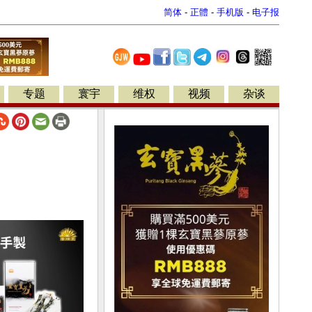
简体
-
正體
-
手机版
-
电子报
专题
寰宇
维权
视频
杂谈