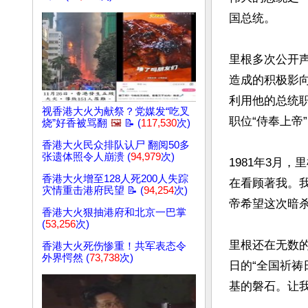
国总统。

里根多次公开
造成的积极影
利用他的总统
视香港大火为献祭？党媒发“吃叉
职位“侍奉上帝”
烧”好香被骂翻
🖼️
📝 (
117,530
次)
香港大火民众排队认尸 翻阅50多
张遗体照令人崩溃 (
94,979
次)
1981年3月
香港大火增至128人死200人失踪
在看顾著我。我
灾情重击港府民望 📝 (
94,254
次)
帝希望这次暗杀
香港大火狠抽港府和北京一巴掌
(
53,256
次)
里根还在无数的
香港大火死伤惨重！共军表态令
外界愕然 (
73,738
次)
日的“全国祈祷
基的磐石。让我