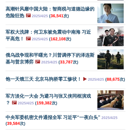
高潮针风靡中国大陆：智商税与道德边缘的
危险狂热
🖼️
(
36,541
次)
2025/4/25
军权大洗牌：何卫东被免震动中南海 习近
平高危！
🖼️
(
162,108
次)
2025/4/25
俄乌战争现和平曙光？川普调停下的泽连斯
基与普京博弈
🖼️
(
33,787
次)
2025/4/25
饱一天饿三天 北京马驹桥零工惨状！
▶️
(
88,675
次)
2025/4/25
军方淡化一大会 为避习与张又侠同框演戏
？
🖼️
(
159,382
次)
2025/4/25
中央军委机密文件通报全军 习近平“一夜白头”
2025/4/25
(
39,584
次)