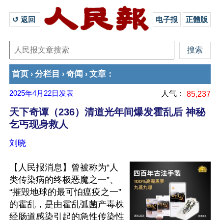
↺ 返回 
电子报
正體版
首页
分栏目
奇闻
文章
›
›
›
：
2025年4月22日
发表
人气：
85,237
天下奇谭（236）清道光年间爆发霍乱后 神秘
乞丐现身救人
刘晓
【人民报消息】曾被称为“人
类传染病的终极恶魔之一”、
“摧毁地球的最可怕瘟疫之一”
的霍乱，是由霍乱弧菌产毒株
经肠道感染引起的急性传染性