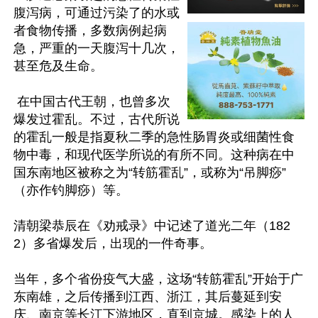
腹泻病，可通过污染了的水或
者食物传播，多数病例起病
急，严重的一天腹泻十几次，
甚至危及生命。

 在中国古代王朝，也曾多次
爆发过霍乱。不过，古代所说
的霍乱一般是指夏秋二季的急性肠胃炎或细菌性食
物中毒，和现代医学所说的有所不同。这种病在中
国东南地区被称之为“转筋霍乱”，或称为“吊脚痧”
（亦作钓脚痧）等。

清朝梁恭辰在《劝戒录》中记述了道光二年（182
2）多省爆发后，出现的一件奇事。

当年，多个省份疫气大盛，这场“转筋霍乱”开始于广
东南雄，之后传播到江西、浙江，其后蔓延到安
庆、南京等长江下游地区，直到京城。感染上的人