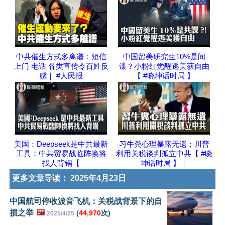
中共催生方式多离谱：短信
中国留美研究生10%是间
上门 电话 各类宣传令百姓反
谍？小粉红觉醒逃美获自由
感｜ #人民报
【 #晓坤话时局 】
美国：Deepseek是中共最新
习牛粪心理暴露无遗；川普
工具；中共贸易战临阵换将
利用关税谈判孤立中共【 #晓
找人背锅【
坤话时局 】｜
更多文章导读：
2025年4月23日
中国航司停收波音飞机：关税战背景下的自
损之举
🖼️
(
44,970
次)
2025/4/25