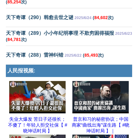
(
85,254
次)
天下奇谭（290）韩愈去世之谜
(
84,602
次)
2025/6/24
天下奇谭（289）小小年纪明事理 不欺穷困得福报
2025/6/23
(
84,781
次)
天下奇谭（288）雷神纠错
(
85,493
次)
2025/6/22
人民报视频:
失业大爆发 苦日子还很长；
普京和习的秘密协议；中国
不傻了！年轻人拒交社保【 #
商家“曲线出海”谋生路【 #晓
晓坤话时局 】
坤话时局 】｜