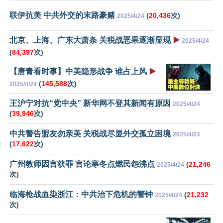
联伊抗美 中共外交的末路豪赌
(
20,436
次)
2025/4/24
北京、上海、广东大萧条 关税战恶果逐渐显现
▶️
2025/4/24
(
84,397
次)
【唐青看时事】中美隐形战争 谁占上风
▶️
(
145,588
次)
2025/4/24
王沪宁对抗“党中央” 新华网不登其新闻有原因
2025/4/24
(
39,946
次)
中共警告盟友勿亲美 关税战尽显外交孤立困境
2025/4/24
(
17,622
次)
广州教师因言获罪 言论寒冬点燃民怨沸点
(
21,246
2025/4/24
次)
临海枪战血染浙江：中共治下危机的警钟
(
21,232
2025/4/24
次)