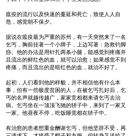
瘟疫的流行以及快速的蔓延和死亡，致使人人自
危，感觉朝不保夕。

据说在瘟疫最为严重的苏州，有一天突然来了一名
乞丐，胸前挂著一个小牌子，上边写著：急救钓脚
痧。他的办法是用针扎两条小腿，能感觉到疼痛并
且流出的鲜红色的血，就可以治愈；如果感觉不到
疼痛，而且流出的是暗红色的血，就治不好了。

起初，人们看到他的样貌，并不相信他有什么本
事，但有一些极度贫困的人，在被乞丐扎好后，乞
丐的名声就越传越广，家家竞相都来请乞丐去治
病。乞丐坐在一顶顶飞驰的轿子中，来到了一家又
一家。他昼夜不停，吃饭睡觉都在轿子中。

有治愈的患者想重金酬谢乞丐，但他坚辞不受，再
三请求下，才接受了帽子和衣服，但转身又送给了