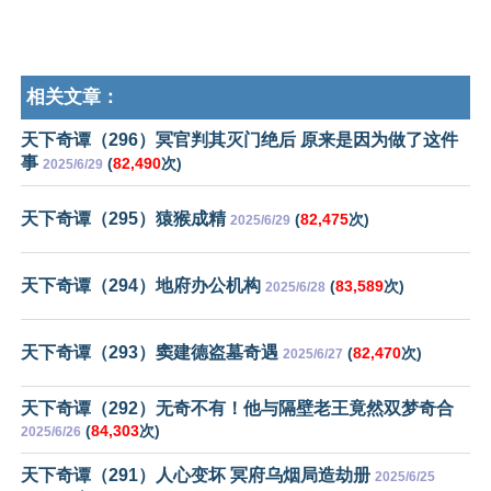
相关文章：
天下奇谭（296）冥官判其灭门绝后 原来是因为做了这件
事
(
82,490
次)
2025/6/29
天下奇谭（295）猿猴成精
(
82,475
次)
2025/6/29
天下奇谭（294）地府办公机构
(
83,589
次)
2025/6/28
天下奇谭（293）窦建德盗墓奇遇
(
82,470
次)
2025/6/27
天下奇谭（292）无奇不有！他与隔壁老王竟然双梦奇合
(
84,303
次)
2025/6/26
天下奇谭（291）人心变坏 冥府乌烟局造劫册
2025/6/25