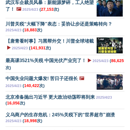
武汉车企裁员风暴：新能源梦碎，工人绝望
了！
🖼️
(
27,153
次)
2025/4/23
川普关税“大幅下降”表态：妥协让步还是策略转向？
(
18,883
次)
2025/4/23
【唐青看时事】习黑帮外交！川普全球堵截
▶️
(
141,931
次)
2025/4/23
最高课3521%关税 中国光伏产业完了！
▶️
(
86,625
2025/4/23
次)
中国失业问题大爆发! 苦日子还很长
🖼️
(
140,422
次)
2025/4/23
北京准备抛出习近平 更大政治动荡即将到来
2025/4/23
(
16,056
次)
义乌商户的生存危机：245%关税下的“世界超市”崩溃
(
18,998
次)
2025/4/23