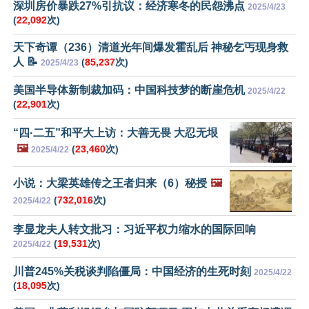
深圳房价暴跌27%引抗议：经济寒冬的民怨沸点
2025/4/23
(
22,092
次)
天下奇谭（236）清道光年间爆发霍乱后 神秘乞丐现身救
人 📝
(
85,237
次)
2025/4/23
美国半导体新制裁加码：中国科技梦的断崖危机
2025/4/22
(
22,901
次)
“四·二五”和平大上访：大善无畏 大忍无垠
🖼️
(
23,460
次)
2025/4/22
小说：大梁英雄传之王者归来（6）秘授
🖼️
(
732,016
次)
2025/4/22
李显龙夫人转文批习：习近平权力缩水的国际回响
(
19,531
次)
2025/4/22
川普245%关税谈判陷僵局：中国经济的生死时刻
2025/4/22
(
18,095
次)