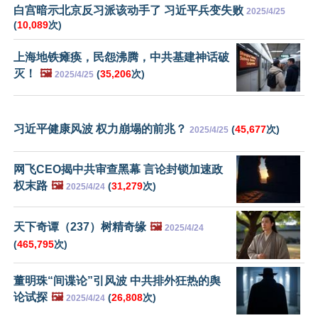
白宫暗示北京反习派该动手了 习近平兵变失败
2025/4/25
(
10,089
次)
上海地铁瘫痪，民怨沸腾，中共基建神话破
灭！
🖼️
(
35,206
次)
2025/4/25
习近平健康风波 权力崩塌的前兆？
(
45,677
次)
2025/4/25
网飞CEO揭中共审查黑幕 言论封锁加速政
权末路
🖼️
(
31,279
次)
2025/4/24
天下奇谭（237）树精奇缘
🖼️
2025/4/24
(
465,795
次)
董明珠“间谍论”引风波 中共排外狂热的舆
论试探
🖼️
(
26,808
次)
2025/4/24