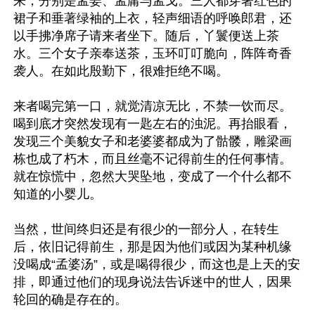
来，分别是孟姜、孟庸与孟戈。三人都穿著红色的
裙子和垂著绿袖的上衣，轻声细语的呼唤郎君，还
以手拂净席子请来者坐下。随后，丫鬟便送上茶
水。三个女子亲奉送茶，玉环叮叮脆向，阵阵奇香
袭人。在如此殷勤下，很难拒绝不喝。

来者喝完第一口，就觉清凉无比，不禁一饮而尽。
喝到底才突然发现有一匙左右的浊泥。再抬眼看，
发现三个美貌女子和老婆婆都成为了骷髅，雕梁画
栋也成了朽木，而且丝毫不记得前生的任何事情。
就在惊慌中，忽然大哭坠地，变成了一个什么都不
知道的小婴儿。

当然，世间终归还是有很少的一部分人，在转生
后，依旧记得前生，那是因为他们或因为某种机缘
没喝成“孟婆汤”，或是喝得很少，而这也是上天的安
排，即通过他们的现身说法告诉迷中的世人，因果
轮回的确是存在的。
