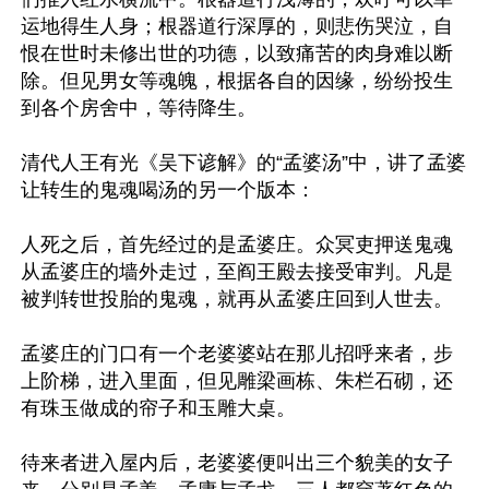
运地得生人身；根器道行深厚的，则悲伤哭泣，自
恨在世时未修出世的功德，以致痛苦的肉身难以断
除。但见男女等魂魄，根据各自的因缘，纷纷投生
到各个房舍中，等待降生。

清代人王有光《吴下谚解》的“孟婆汤”中，讲了孟婆
让转生的鬼魂喝汤的另一个版本：

人死之后，首先经过的是孟婆庄。众冥吏押送鬼魂
从孟婆庄的墙外走过，至阎王殿去接受审判。凡是
被判转世投胎的鬼魂，就再从孟婆庄回到人世去。

孟婆庄的门口有一个老婆婆站在那儿招呼来者，步
上阶梯，进入里面，但见雕梁画栋、朱栏石砌，还
有珠玉做成的帘子和玉雕大桌。

待来者进入屋内后，老婆婆便叫出三个貌美的女子