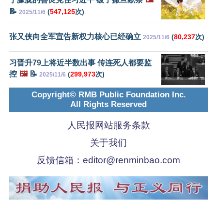
📝
(
547,125
次)
2025/11/6
张又侠向全军宣告新权力核心已经确立
(
80,237
次)
2025/11/6
习晋升79上将近半数出事 传连死人都要监
控
🖼️
📝
(
299,973
次)
2025/11/6
Copyright© RMB Public Foundation Inc.
All Rights Reserved
人民报网站服务条款
关于我们
反馈信箱：
editor@renminbao.com