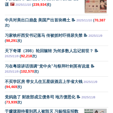
谋
🖼️
(
239,934
次)
2025/11/10
中共对美出口崩盘 美国产出首块稀土 📝
(
70,387
2025/11/10
次)
习家铁杆西安书记落马 传被抓时吓得尿失禁 📝
2025/11/9
(
98,291
次)
天下奇谭（398）轮回辗转 为何多数人忘记前世？ 📝
(
92,218
次)
2025/11/9
习在粤琼讲话强调“党中央”与祭拜叶剑英有说道 📝
(
102,570
次)
2025/11/9
不买学区房 带女儿住五星级酒店上学省大钱
2025/11/9
(
94,469
次)
党妈急了 财政部成立债务司 地方债恶化 📝
2025/11/8
(
73,939
次)
于朦胧期待看到恶人被毁灭 习躲报应招数