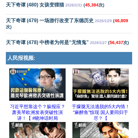
天下奇谭 (480) 女孩变狸猫
(
45,384
次)
2026/1/31
天下奇谭 (479) 一场游行改变了东德历史
(
46,809
2026/1/29
次)
天下奇谭 (478) 中榜者为何是“无情鬼”
(
56,437
次)
2026/1/27
人民报视频:
习近平想靠这个？躲报应？
于朦胧无法逃脱的5大内情！
萧美琴欧洲发表突破性演
“麻醉鱼”惊现 国人要同归于
讲！【 #晓坤话时局
尽？【