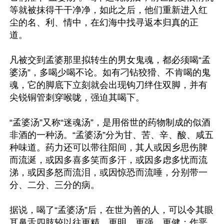
等就被抹得干干净净，如此之后，他们重新进入红
尘的名、利、情中，在幻海中找寻返本归真的正
道。

凡被交到孟婆那里拟转生的男女鬼魂，都必须喝“孟
婆汤”，多喝少喝不论。如有刁钻狡猾、不肯喝的鬼
魂，它的脚底下立刻就会出现钩刀绊住双脚，并有
尖锐铜管刺穿喉咙，强迫其喝下。

“孟婆汤”又称“迷魂汤”，是用俗世的药物制成的似酒
非酒的一种汤。“孟婆汤”分为甘、苦、辛、酸、咸五
种味道。药力还可以带往阳间，其人或因乡思伤脾
而流涎，或因多喜多笑而多汗，或因多虑多忧而流
涕，或因多怒而流泪，或因惊恐而流唾，分别带一
分、二分、三分的病。

据说，喝了“孟婆汤”后，在世为善的人，可以令其眼
耳鼻舌四肢较以往更精、更明、更强、更健；作恶