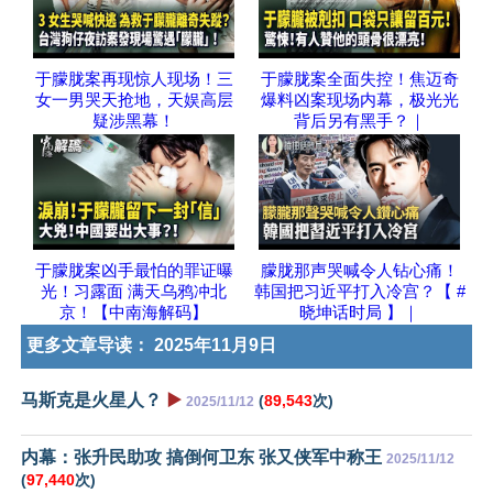
于朦胧案再现惊人现场！三
于朦胧案全面失控！焦迈奇
女一男哭天抢地，天娱高层
爆料凶案现场内幕，极光光
疑涉黑幕！
背后另有黑手？｜
于朦胧案凶手最怕的罪证曝
朦胧那声哭喊令人钻心痛！
光！习露面 满天乌鸦冲北
韩国把习近平打入冷宫？【 #
京！【中南海解码】
晓坤话时局 】｜
更多文章导读：
2025年11月9日
马斯克是火星人？
▶️
(
89,543
次)
2025/11/12
内幕：张升民助攻 搞倒何卫东 张又侠军中称王
2025/11/12
(
97,440
次)