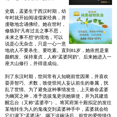
史载，孟婆生于西汉时期，幼
年时就开始阅读儒家经典，并
虔敬地念诵佛经。她在世时，
修炼到“凡有过去之事不思，
未来之事不想”的境地，可以
说是心无杂念，只是一心一意
地劝人不要杀生、要吃素。直到81岁，她依然是童
颜鹤发、保持童贞，人称“孟婆阿奶”。后来她进入一
座大山修行，并得道成仙。

到了东汉时期，世间常有人知晓前世因果，并喜欢
耍弄智巧、术数，致使世间人妄认前生的眷属，扰
乱了世情。为了避免这种事情发生，上天敕命孟婆
为幽冥之神，准予选拔鬼吏供她驱使，并为其建造
醒忘台（又称“孟婆亭”）。将冥府第十殿拟定的发往
某地转生为人的鬼魂交到孟婆神手中，孟婆就会给
它们灌下“孟婆汤”。喝下这碗汤后，前世的爱恨情仇