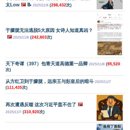
太Low
🖼️
📝
(
298,432
次)
2025/11/8
于朦胧无法逃脱5大原因 女诗人知道真凶？
🖼️
(
242,803
次)
2025/11/8
天下奇谭（397）包青天道高德重一品卿
(
95,520
2025/11/8
次)
从方红卫到于朦胧，远亲王与彭皇后的暗斗
2025/11/7
(
111,435
次)
再次遭遇反噬 这次习近平盖不住了
🖼️
(
310,920
次)
2025/11/7