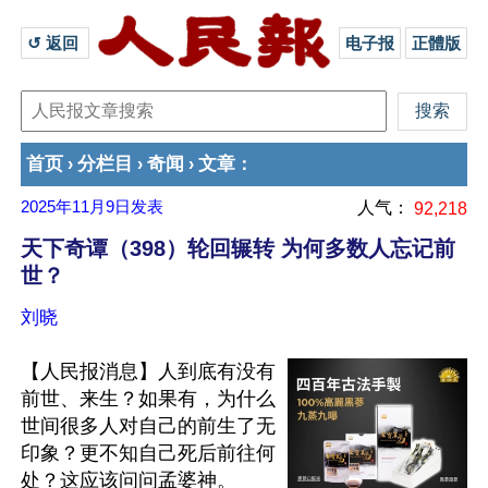
↺ 返回 
电子报
正體版
首页
分栏目
奇闻
文章
›
›
›
：
2025年11月9日
发表
人气：
92,218
天下奇谭（398）轮回辗转 为何多数人忘记前
世？
刘晓
【人民报消息】人到底有没有
前世、来生？如果有，为什么
世间很多人对自己的前生了无
印象？更不知自己死后前往何
处？这应该问问孟婆神。
