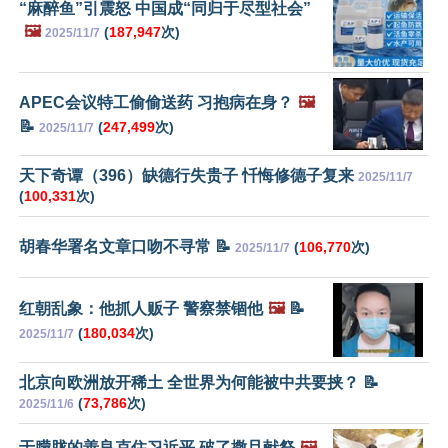
“麻醉鱼”引震怒 中国成“同归于尽型社会”
🖼️
(
187,947
次)
2025/11/7
APEC会议特工偷偷送药 习抱病在身？
🖼️
📝
(
247,499
次)
2025/11/7
天下奇谭（396）缺德行失贵子 忏悔修德子复来
2025/11/7
(
100,331
次)
胡春华署名文章口吻不寻常 📝
(
106,770
次)
2025/11/7
红朝乱象：他抓人贩子 警察禁锢他
🖼️
📝
(
180,034
次)
2025/11/7
北京向欧洲放开稀土 全世界为何能被中共要挟？ 📝
(
73,786
次)
2025/11/6
于朦胧的善良克住习近平 破了撒旦献祭
🖼️