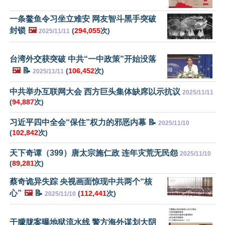
一条鳌鱼令习坐立难安 网友智斗黑手突破
封锁
🖼️
(
294,055
次)
2025/11/11
台湾外交获突破 中共“一中政策”开始没落
🖼️
📝
(
106,452
次)
2025/11/11
中共举办互联网大会 西方巨头集体缺席以示抗议
2025/11/11
(
94,887
次)
习近平四中全会“保住”权力的邪恶内幕 📝
2025/11/10
(
102,842
次)
天下奇谭（399）唐太宗施仁政 连年灾荒无民怨
2025/11/10
(
89,281
次)
蔡奇诡异失踪 央视画面惊现中共两个“核
心”
🖼️
📝
(
112,441
次)
2025/11/10
于朦胧案曝地狱流水线 警方海外谋划大阴