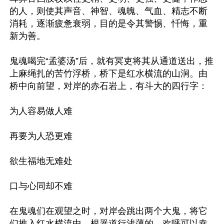
的人，则使其声音、神智、魂魄、气血、精志不断
消耗，逐渐疲惫衰弱，目的是令其警惕、忏悔，重
新为善。

鬼魂喝完“孟婆汤”后，就有冥吏将其从通道送出，推
上麻绳扎的苦竹浮桥，桥下是红水横流的山涧。由
桥中向前望，对岸的赤石岩上，有斗大的四行字：

为人容易做人难

再要为人恐更难

欲生福地无难处

口与心同却不难

在鬼魂们在观望之时，对岸会跳出两个大鬼，将它
们推入红水横流中。根器道行浅薄的，欢呼可以幸