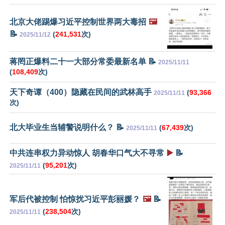
北京大佬踢爆习近平控制世界两大毒招
🖼️
📝
(
241,531
次)
2025/11/12
蒋罔正爆料二十一大部分常委最新名单 📝
2025/11/11
(
108,409
次)
天下奇谭（400）隐藏在民间的武林高手
(
93,366
2025/11/11
次)
北大毕业生当辅警说明什么？ 📝
(
67,439
次)
2025/11/11
中共连串权力异动惊人 胡春华口气大不寻常
▶️
📝
(
95,201
次)
2025/11/11
军后代被控制 怕惊扰习近平彭丽媛？
🖼️
📝
(
238,504
次)
2025/11/11