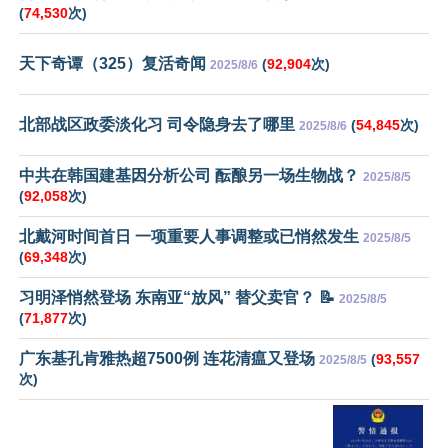
(
74,530
次)
天下奇谭（325）复活奇闻
(
92,904
次)
2025/8/6
北部战区政委淡化习 司令隐身去了哪里
(
54,845
次)
2025/8/6
中共在韩国建基因分析公司 酝酿另一场生物战？
2025/8/5
(
92,058
次)
北戴河时间首日 一项重要人事调整或已悄然发生
2025/8/5
(
69,348
次)
习明泽悄然登场 东南亚“放风” 替父卖官？ 📝
2025/8/5
(
71,877
次)
广东基孔肯雅热超7500例 连花清瘟又登场
(
93,557
2025/8/5
次)