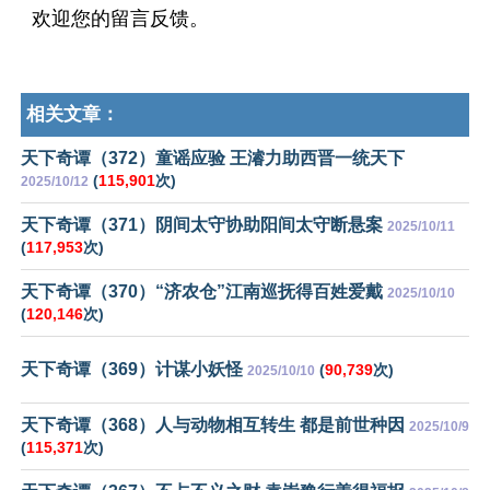
欢迎您的留言反馈。
相关文章：
天下奇谭（372）童谣应验 王濬力助西晋一统天下
(
115,901
次)
2025/10/12
天下奇谭（371）阴间太守协助阳间太守断悬案
2025/10/11
(
117,953
次)
天下奇谭（370）“济农仓”江南巡抚得百姓爱戴
2025/10/10
(
120,146
次)
天下奇谭（369）计谋小妖怪
(
90,739
次)
2025/10/10
天下奇谭（368）人与动物相互转生 都是前世种因
2025/10/9
(
115,371
次)