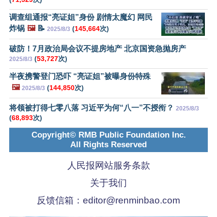
调查组通报“亮证姐”身份 剧情太魔幻 网民
炸锅
🖼️
📝
(
145,664
次)
2025/8/3
破防！7月政治局会议不提房地产 北京国资急抛房产
(
53,727
次)
2025/8/3
半夜携警登门恐吓 “亮证姐”被曝身份特殊
🖼️
(
144,850
次)
2025/8/3
将领被打得七零八落 习近平为何“八一”不授衔？
2025/8/3
(
68,893
次)
Copyright© RMB Public Foundation Inc.
All Rights Reserved
人民报网站服务条款
关于我们
反馈信箱：
editor@renminbao.com