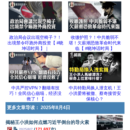
政治局会议出现空椅子？！
收缴护照？！中共脆弱不
出境禁令吓跑外商投资【 #晓
堪！欠薪潮恐致革命时代来
坤话时局 】｜
临【 #晓坤话时局 】
中共严控VPN？翻墙有技
中共特勤局换人泄玄机！王
巧！全民信心崩塌，经济没
小洪爱将被撤、蔡奇接管安
救了！【
保核心？
更多文章导读：
2025年8月4日
揭秘王小洪如何点燃习近平倒台的导火索
🖼️
📝
(
171,697
次)
2025/8/7