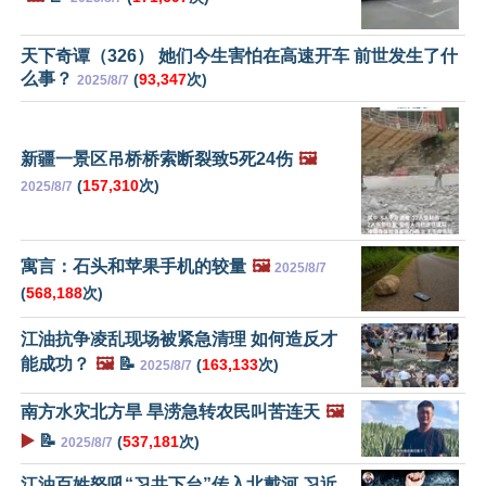
天下奇谭（326） 她们今生害怕在高速开车 前世发生了什
么事？
(
93,347
次)
2025/8/7
新疆一景区吊桥桥索断裂致5死24伤
🖼️
(
157,310
次)
2025/8/7
寓言：石头和苹果手机的较量
🖼️
2025/8/7
(
568,188
次)
江油抗争凌乱现场被紧急清理 如何造反才
能成功？
🖼️
📝
(
163,133
次)
2025/8/7
南方水灾北方旱 旱涝急转农民叫苦连天
🖼️
▶️
📝
(
537,181
次)
2025/8/7
江油百姓怒吼“习共下台”传入北戴河 习近