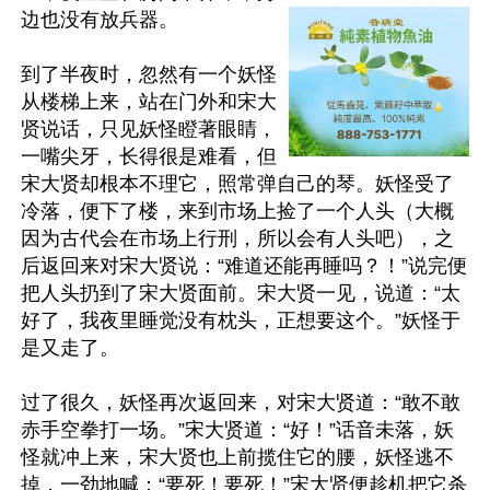
边也没有放兵器。

到了半夜时，忽然有一个妖怪
从楼梯上来，站在门外和宋大
贤说话，只见妖怪瞪著眼睛，
一嘴尖牙，长得很是难看，但
宋大贤却根本不理它，照常弹自己的琴。妖怪受了
冷落，便下了楼，来到市场上捡了一个人头（大概
因为古代会在市场上行刑，所以会有人头吧），之
后返回来对宋大贤说：“难道还能再睡吗？！”说完便
把人头扔到了宋大贤面前。宋大贤一见，说道：“太
好了，我夜里睡觉没有枕头，正想要这个。”妖怪于
是又走了。

过了很久，妖怪再次返回来，对宋大贤道：“敢不敢
赤手空拳打一场。”宋大贤道：“好！”话音未落，妖
怪就冲上来，宋大贤也上前揽住它的腰，妖怪逃不
掉，一劲地喊：“要死！要死！”宋大贤便趁机把它杀