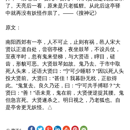
了。天亮后一看，原来是只老狐貍。从此后这亭驿
中就再没有妖怪作祟了。——《搜神记》

原文：

南阳西郊有一亭，人不可止，止则有祸，邑人宋大
贤以正道自处，尝宿亭楼，夜坐鼓琴，不设兵仗，
至夜半时，忽有鬼来登梯，与大贤语，矃目，磋
齿，形貌可恶。大贤鼓琴如故。鬼乃去。于市中取
死人头来，还语大贤曰：“宁可少睡耶？”因以死人头
投大贤前。大贤曰：“甚佳！我暮卧无枕，正欲得
此。”鬼复去。良久乃还，曰：“宁可共手搏耶？”大
贤曰：“善！”语未竟，鬼在前，大贤便逆捉其腰。鬼
但急言死。大贤遂杀之。明日视之，乃老狐也。自