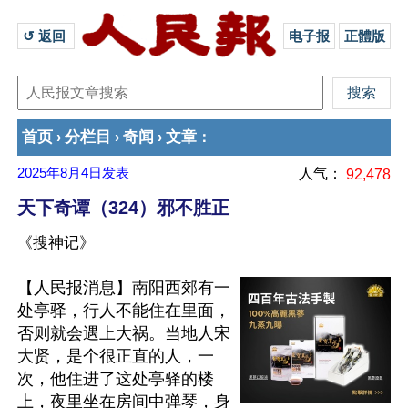
↺ 返回 
电子报
正體版
首页
分栏目
奇闻
文章
›
›
›
：
2025年8月4日
发表
人气：
92,478
天下奇谭（324）邪不胜正
《搜神记》
【人民报消息】南阳西郊有一
处亭驿，行人不能住在里面，
否则就会遇上大祸。当地人宋
大贤，是个很正直的人，一
次，他住进了这处亭驿的楼
上，夜里坐在房间中弹琴，身