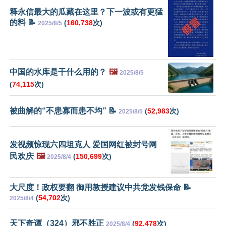
释永信最大的瓜藏在这里？下一波或有更猛
的料 📝
(
160,738
次)
2025/8/5
中国的水库是干什么用的？
🖼️
2025/8/5
(
74,115
次)
被曲解的“不患寡而患不均” 📝
(
52,983
次)
2025/8/5
发视频惊现六四坦克人 爱国网红被封号网
民欢庆
🖼️
(
150,699
次)
2025/8/4
大尺度！政权要翻 御用教授建议中共党发钱保命 📝
(
54,702
次)
2025/8/4
天下奇谭（324）邪不胜正
(
92,478
次)
2025/8/4