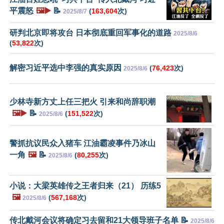
平震怒
🖼️▶️
📝
(
163,604
次)
2025/8/7
研判北京即将攻台 日本彻底重回军事化的道路
2025/8/6
(
53,822
次)
解密习近平选中李强的真实原因
(
76,423
次)
2025/8/6
少林寺新方丈上任三把火 引来和尚辞职潮
🖼️▶️
📝
(
151,522
次)
2025/8/6
警抓抗议民众入猪车 江油霸凌事件乃冰山
一角
🖼️
📝
(
80,255
次)
2025/8/6
小说：大梁英雄传之王者归来（21） 历练5
🖼️
(
567,168
次)
2025/8/6
传北戴河会议将确定习去留和21大领导班子名单 📝
2025/8/6