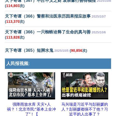
天下奇谭（367）不占不义之财 袁崇豫行善得福报
2025/10/8
(
114,803
次)
天下奇谭（366）警察和法医亲历因果报应故事
2025/10/7
(
113,370
次)
天下奇谭（366）一只蜘蛛诠释了生命的真与善
2025/10/6
(
113,828
次)
天下奇谭（365）短脚水鬼
(
90,856
次)
2025/10/5
人民报视频:
强降雨放水库 天灾+人
马兴瑞是习近平与彭丽媛的
祸？！北京市民:“基本上全冲
人？彭丽媛都保不了他？习
了”！【
近平的人出事了？