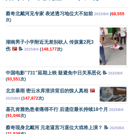
蔡奇北戴河见专家 表述透习地位大不如前
(
68,555
2025/8/4
次)
湖南男子小学附近无差别砍人 传孩童2死3
伤
🖼️
📝
(
148,177
次)
2025/8/4
中国电影“731”延期上映 疑避免中日关系恶化 📝
2025/8/4
(
93,551
次)
北京暴雨 密云水库泄洪背后的惊人真相
🖼️
(
147,872
次)
2025/8/4
基孔肯雅热患者痛得不行 后遗症最长持续18个月
2025/8/4
(
91,046
次)
蔡奇现身北戴河 元老逼宫习退位大戏将上演？ 📝
2025/8/4
(
71,529
次)