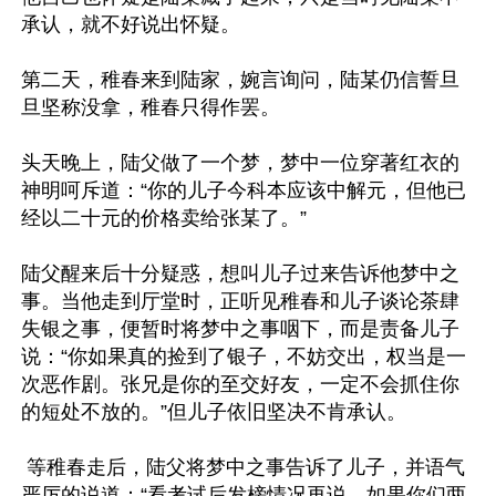
承认，就不好说出怀疑。

第二天，稚春来到陆家，婉言询问，陆某仍信誓旦
旦坚称没拿，稚春只得作罢。

头天晚上，陆父做了一个梦，梦中一位穿著红衣的
神明呵斥道：“你的儿子今科本应该中解元，但他已
经以二十元的价格卖给张某了。”

陆父醒来后十分疑惑，想叫儿子过来告诉他梦中之
事。当他走到厅堂时，正听见稚春和儿子谈论茶肆
失银之事，便暂时将梦中之事咽下，而是责备儿子
说：“你如果真的捡到了银子，不妨交出，权当是一
次恶作剧。张兄是你的至交好友，一定不会抓住你
的短处不放的。”但儿子依旧坚决不肯承认。

 等稚春走后，陆父将梦中之事告诉了儿子，并语气
严厉的说道：“看考试后发榜情况再说。如果你们两