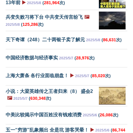
13年前
▶️
(
281,964
次)
2025/5/8
兵变失败习将下台 中共变天传言纷飞
🖼️
(
125,286
次)
2025/5/8
天下奇谭（248）二十两银子卖了解元
(
86,631
次)
2025/5/8
中国经济数据与经济事实
(
28,976
次)
2025/5/7
上海大萧条 各行业面临崩盘！
▶️
(
85,020
次)
2025/5/7
小说：大梁英雄传之王者归来（8） 盛会2
🖼️
(
630,348
次)
2025/5/7
中美比较揭示中国百姓没有钱难消费
(
26,086
次)
2025/5/6
五一“穷游”乱象频出 全是坑 游客哭晕！
▶️
(
86,744
2025/5/6