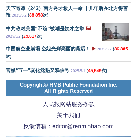
天下奇谭（242）南方秀才救人一命 十几年后在北方得善
报
(
88,858
次)
2025/5/2
中共称对美国“不跪”被嘲是奴才之举
🖼️
(
25,617
次)
2025/5/2
中国航空业崩塌 空姐光鲜亮丽的背后！
▶️
(
86,885
2025/5/2
次)
官媒“五一”弱化党魁又释信号
(
45,549
次)
2025/5/1
Copyright© RMB Public Foundation Inc.
All Rights Reserved
人民报网站服务条款
关于我们
反馈信箱：
editor@renminbao.com