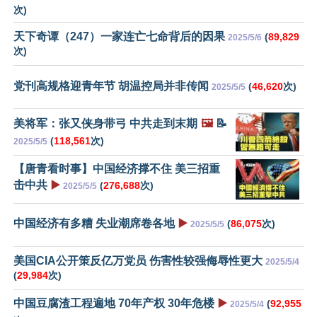
次)
天下奇谭（247）一家连亡七命背后的因果
(
89,829
2025/5/6
次)
党刊高规格迎青年节 胡温控局并非传闻
(
46,620
次)
2025/5/5
美将军：张又侠身带弓 中共走到末期
🖼️
📝
(
118,561
次)
2025/5/5
【唐青看时事】中国经济撑不住 美三招重
击中共
▶️
(
276,688
次)
2025/5/5
中国经济有多糟 失业潮席卷各地
▶️
(
86,075
次)
2025/5/5
美国CIA公开策反亿万党员 伤害性较强侮辱性更大
2025/5/4
(
29,984
次)
中国豆腐渣工程遍地 70年产权 30年危楼
▶️
(
92,955
2025/5/4