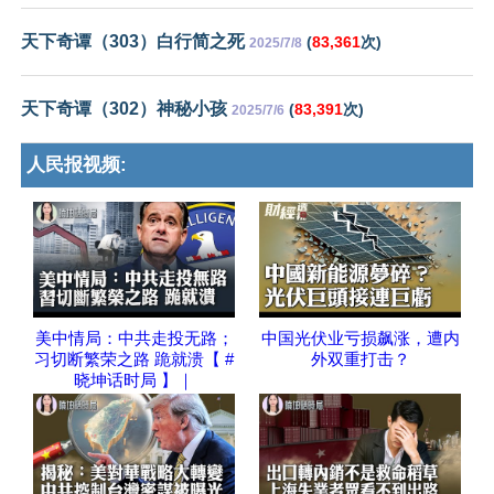
天下奇谭（303）白行简之死
(
83,361
次)
2025/7/8
天下奇谭（302）神秘小孩
(
83,391
次)
2025/7/6
人民报视频:
美中情局：中共走投无路；
中国光伏业亏损飙涨，遭内
习切断繁荣之路 跪就溃【 #
外双重打击？
晓坤话时局 】｜