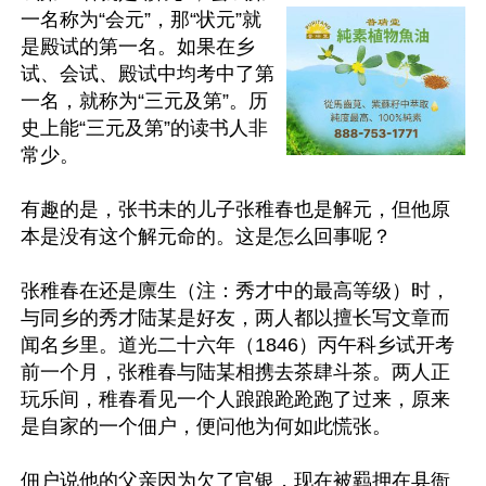
一名称为“会元”，那“状元”就
是殿试的第一名。如果在乡
试、会试、殿试中均考中了第
一名，就称为“三元及第”。历
史上能“三元及第”的读书人非
常少。

有趣的是，张书未的儿子张稚春也是解元，但他原
本是没有这个解元命的。这是怎么回事呢？

张稚春在还是廪生（注：秀才中的最高等级）时，
与同乡的秀才陆某是好友，两人都以擅长写文章而
闻名乡里。道光二十六年（1846）丙午科乡试开考
前一个月，张稚春与陆某相携去茶肆斗茶。两人正
玩乐间，稚春看见一个人踉踉跄跄跑了过来，原来
是自家的一个佃户，便问他为何如此慌张。

佃户说他的父亲因为欠了官银，现在被羁押在县衙