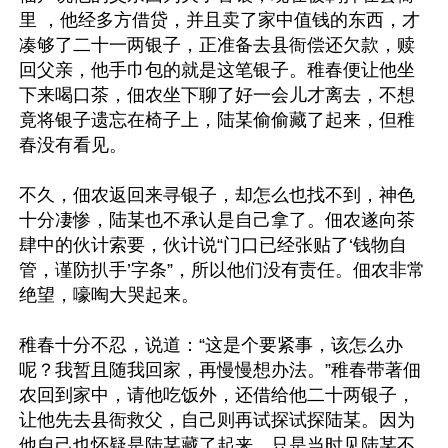
里 ，他经多方借贷，并且卖了家中值钱的东西，才
凑够了二十一两银子，正准备去县衙偿还欠款，赎
回父亲，他手巾包的就是这笔银子。稚春便让他坐
下来喝口茶，佃农坐下聊了好一会儿才离去，不想
竟将银子遗忘在椅子上，陆某偷偷藏了起来，但稚
春没有看见。

不久，佃农返回来寻银子，却怎么也找不到，神色
十分凄惨，陆某也不承认是自己拿了。佃农遂向茶
肆中的伙计索要，伙计说“门口已经张贴了‘钱物自
管，谨防扒手’字条”，所以他们没有责任。佃农非常
绝望，嚎啕大哭起来。

稚春十分不忍，说道：“这是个要紧事，该怎么办
呢？我暂且随我回家，再慢慢想办法。”稚春带著佃
农回到家中，请他吃饭外，还借给他二十两银子，
让他先去县衙救父，自己则再试探试探陆某。因为
他自己也怀疑是陆某藏了起来，只是当时见陆某不