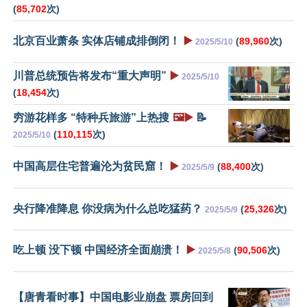
(
85,702
次)
北京百业萧条 实体店铺成排倒闭！
▶️
(
89,960
次)
2025/5/10
川普总统预告将发布“重大声明”
▶️
2025/5/10
(
18,454
次)
穷游花样多 “特种兵旅游”上热搜
🖼️▶️
📝
(
110,115
次)
2025/5/10
中国高层住宅普遍沦为贫民窟！
▶️
(
88,400
次)
2025/5/9
央行降准降息 你没病为什么总吃猛药？
(
25,326
次)
2025/5/9
吃上顿 没下顿 中国经济全面崩溃！
▶️
(
90,506
次)
2025/5/8
【唐青看时事】中国电影业崩盘 票房回到