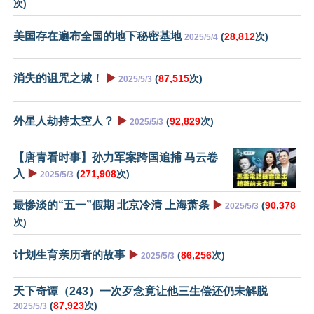
次)
美国存在遍布全国的地下秘密基地
(
28,812
次)
2025/5/4
消失的诅咒之城！
▶️
(
87,515
次)
2025/5/3
外星人劫持太空人？
▶️
(
92,829
次)
2025/5/3
【唐青看时事】孙力军案跨国追捕 马云卷
入
▶️
(
271,908
次)
2025/5/3
最惨淡的“五一”假期 北京冷清 上海萧条
▶️
(
90,378
2025/5/3
次)
计划生育亲历者的故事
▶️
(
86,256
次)
2025/5/3
天下奇谭（243）一次歹念竟让他三生偿还仍未解脱
(
87,923
次)
2025/5/3