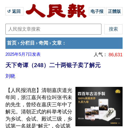
↺ 返回 
电子报
正體版
首页
分栏目
奇闻
文章
›
›
›
：
2025年5月7日
发表
人气：
86,631
天下奇谭（248）二十两银子卖了解元
刘晓
【人民报消息】清朝嘉庆道光
年间，浙江嘉兴有位叫张书未
的先生，曾经在嘉庆三年中了
解元。清朝正式的科举考试分
为乡试、会试、殿试三级，乡
试第一名就是“解元”，会试第