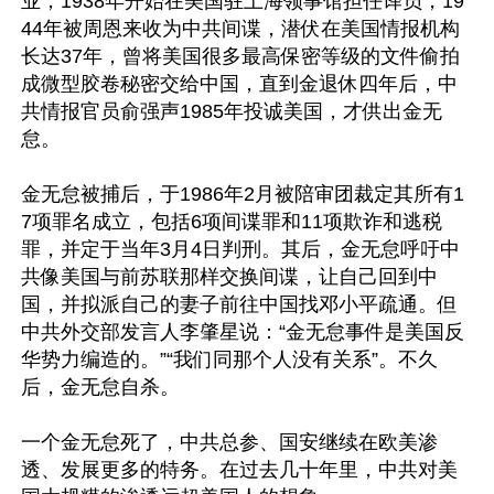
业；1938年开始在美国驻上海领事馆担任译员，19
44年被周恩来收为中共间谍，潜伏在美国情报机构
长达37年，曾将美国很多最高保密等级的文件偷拍
成微型胶卷秘密交给中国，直到金退休四年后，中
共情报官员俞强声1985年投诚美国，才供出金无
怠。

金无怠被捕后，于1986年2月被陪审团裁定其所有1
7项罪名成立，包括6项间谍罪和11项欺诈和逃税
罪，并定于当年3月4日判刑。其后，金无怠呼吁中
共像美国与前苏联那样交换间谍，让自己回到中
国，并拟派自己的妻子前往中国找邓小平疏通。但
中共外交部发言人李肇星说：“金无怠事件是美国反
华势力编造的。”“我们同那个人没有关系”。不久
后，金无怠自杀。

一个金无怠死了，中共总参、国安继续在欧美渗
透、发展更多的特务。在过去几十年里，中共对美