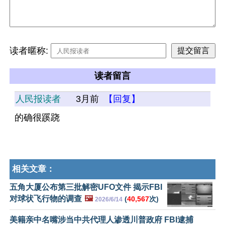
读者暱称:
读者留言
人民报读者
3月前
【回复】
的确很蹊跷
相关文章：
五角大厦公布第三批解密UFO文件 揭示FBI
对球状飞行物的调查
🖼️
(
40,567
次)
2026/6/14
美籍亲中名嘴涉当中共代理人渗透川普政府 FBI逮捕