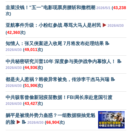
韭菜没钱！“五一”电影现票房腰斩和撤档潮
(
43,238
2026/5/1
次)
亚航事件升级：小粉红参战 辱骂大马人是村民
▶️
2026/4/30
(
42,360
次)
知情人：张又侠案进入收尾 7月将发布处理结果 📝
(
49,011
次)
2026/4/30
中共秘密研究川普10年 深度参与美伊战争内幕惊人！ 📝
(
44,936
次)
2026/4/30
都是夫人惹祸？韩俊异常被免，传涉李干杰马兴瑞 📝
(
51,906
次)
2026/4/30
中共骇客曾偷新冠疫苗数据！FBI局长亲赴意国引渡
(
43,427
次)
2026/4/30
躺平是被境外势力蛊惑？一组数据狠抽党魁
的脸
▶️
📝
(
66,904
次)
2026/4/30