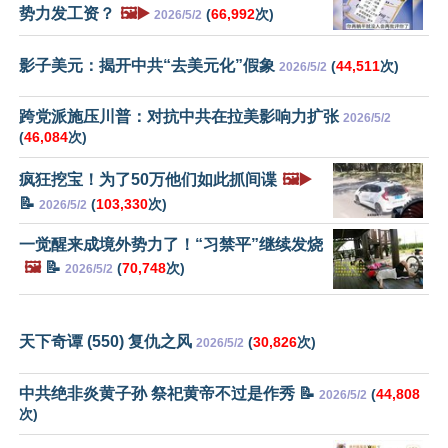
势力发工资？
🖼️▶️
(
66,992
次)
2026/5/2
影子美元：揭开中共“去美元化”假象
(
44,511
次)
2026/5/2
跨党派施压川普：对抗中共在拉美影响力扩张
2026/5/2
(
46,084
次)
疯狂挖宝！为了50万他们如此抓间谍
🖼️▶️
📝
(
103,330
次)
2026/5/2
一觉醒来成境外势力了！“习禁平”继续发烧
🖼️
📝
(
70,748
次)
2026/5/2
天下奇谭 (550) 复仇之风
(
30,826
次)
2026/5/2
中共绝非炎黄子孙 祭祀黄帝不过是作秀 📝
(
44,808
2026/5/2
次)