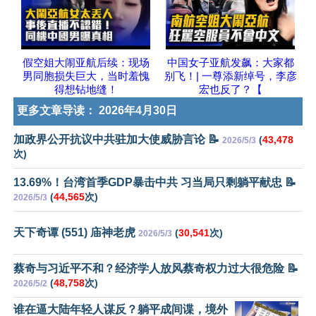
假空姐大闹亚航后续：现场
中国女子亚航发飙：大家都
男同胞损失巨大，当时羞愧
别飞！| 一尊添新绰号，李彦
得想钻地缝！
宏也反了？【
更多文章导读：
2026年4月30日
加政界公开抗议中共驻加大使威胁言论 📝
(
43,478
2026/5/3
次)
13.69%！台湾首季GDP暴击中共 习当局只剩躺平献忠 📝
(
44,565
次)
2026/5/3
天下奇谭 (551) 庙神老虎
(
30,541
次)
2026/5/3
蔡奇与习近平不和？经济学人放风蔡奇权力过大很危险 📝
(
48,758
次)
2026/5/2
谁在逼大陆年轻人谋反？躺平成间谍，境外