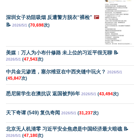
深圳女子劝阻吸烟 反遭警方脱衣“裸检”
🖼️
📝
(
70,698
次)
2026/5/1
美媒：万人为小布什修路 未上位的习近平很无聊 📝
(
47,543
次)
2026/5/1
中共金元渗透，塞尔维亚在中西夹缝中玩火？
2026/5/1
(
45,847
次)
悉尼留学生在澳抗议 返国被判6年
(
43,494
次)
2026/5/1
天下奇谭 (549) 复仇奇闻
(
31,237
次)
2026/5/1
北京无人机清零 习近平安全焦虑是中国经济最大暗礁 📝
(
47,180
次)
2026/5/1