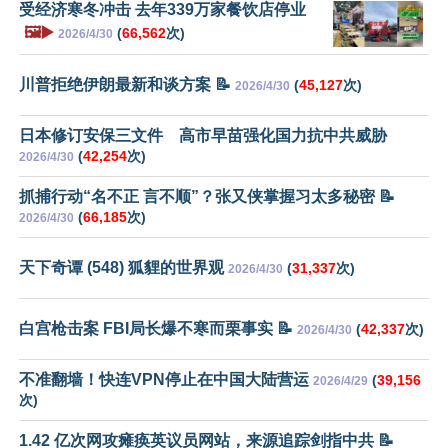
受经济寒冬冲击 去年339万家餐饮店停业
🖼️▶️
(
66,562
次)
2026/4/30
川普拒绝伊朗最新和谈方案 📝
(
45,127
次)
2026/4/30
日本修订安保三文件 高市早苗强化国力抗中共威胁
(
42,254
次)
2026/4/30
抓捕行动“名不正 言不顺”？张又侠掌握习太多秘密 📝
(
66,185
次)
2026/4/30
天下奇谭 (548) 狐貍的世界观
(
31,337
次)
2026/4/30
白宫枪击案 FBI局长爆不寒而栗事实 📝
(
42,337
次)
2026/4/30
不准翻墙！快连VPN停止在中国大陆营运
(
39,156
2026/4/29
次)
1.42 亿次网攻瘫痪英议员网站，来源追踪剑指中共 📝