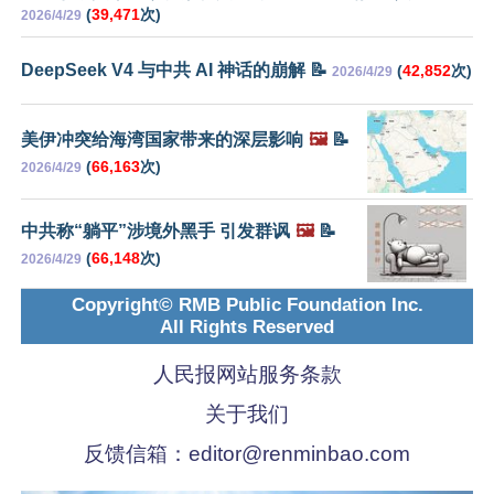
(
39,471
次)
2026/4/29
DeepSeek V4 与中共 AI 神话的崩解 📝
(
42,852
次)
2026/4/29
美伊冲突给海湾国家带来的深层影响
🖼️
📝
(
66,163
次)
2026/4/29
中共称“躺平”涉境外黑手 引发群讽
🖼️
📝
(
66,148
次)
2026/4/29
Copyright© RMB Public Foundation Inc.
All Rights Reserved
人民报网站服务条款
关于我们
反馈信箱：
editor@renminbao.com