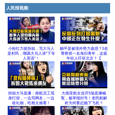
人民报视频:
小粉红力挺拆姐，骂大马人
躺平是被境外势力蛊惑？5名
是村民，嘲讽大马人讲“下等
警察抓一名海归青年，这届
人英语”！
年轻人吓坏北京？【
拆姐大马直播：南航员工现
大闹亚航女连开5场直播喊
身打假，一边骂网友，一边
冤，被举报封号！老民航解
收礼物，吃相太难看！
析为何要赶她下飞机？