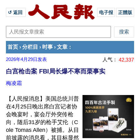
↺ 返回 
电子报
正體版
首页
分栏目
时事
文章
›
›
›
：
2026年4月29日
发表
人气：
42,337
白宫枪击案 FBI局长爆不寒而栗事实
梅凌霜
【人民报消息】美国总统川普
在4月25日晚出席白宫记者协
会晚宴时，宴会厅外突传枪
向，随后31岁的枪手艾伦（C
ole Tomas Allen）被捕。从目
前披露的消息看，其目标显然