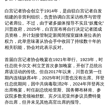
白宫记者协会创立于1914年，是由驻白宫记者自发
组建的非营利组织，负责协调白宫采访秩序与管理
记者席位。不过，由于诸多媒体报导不实且“妖魔化”
川普政府，2025年，白宫宣布将自行决定记者团成
员资格，并计划接管制定新闻简报室媒体座位表的
权力，此举意味著从协会手中收回了持续数十年的
相关职能，协会对此表示反对。

首届白宫记者协会晚宴在1921年举行。1923年，时
任总统卡尔文·柯立芝首次参加晚宴，开创了总统出
席该活动的传统。但自2017年以来，川普在第一任
期内连续缺席4年，2025年时川普也没有出席。拜登
任总统期间，因中共病毒取消2年，2024年拜登再次
出席晚宴，时任副总统哈里斯、国务卿布林肯、参
议院多数党领袖舒默、宾夕法尼亚州参议员费特曼
亦出席，但并未见其他高官出席的报导。
