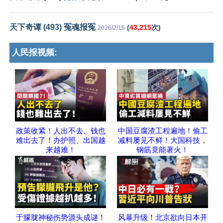
天下奇谭 (493) 冤魂报冤
(
43,215
次)
2026/2/15
人民报视频:
政策收紧！人出不去、钱也
中国豆腐渣工程遍地！偷工
难出去了！办护照、出国越
减料屡见不鲜！大国科技，
来越难！
钢筋竟能著火！
于朦胧神秘伤势源头成谜！
风暴升级！北京欲向日本开