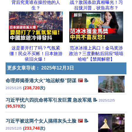
背后究竟谁在操控他的人
战？敌国条款真相曝光！习
生？
拉拢川普，状告高市？
这是要开打了吗？气氛紧
范冰冰撞上风口！金马奖涉
绷！民众不买帐！日本旅游
政治？三度删帖后回应“嘻嘻
依旧火爆！
哈哈”【禁闻解密】
更多文章导读：
2025年12月3日
命理师揭香港大火“地运献祭”阴谋
🖼️
📝
(
238,720
次)
2025/12/5
习近平忧六四抗命将军引发巨震 急改军规 📝
2025/12/5
(
95,570
次)
习近平被这两个女人搞得灰头土脸
🖼️
📝
(
233,748
次)
2025/12/5