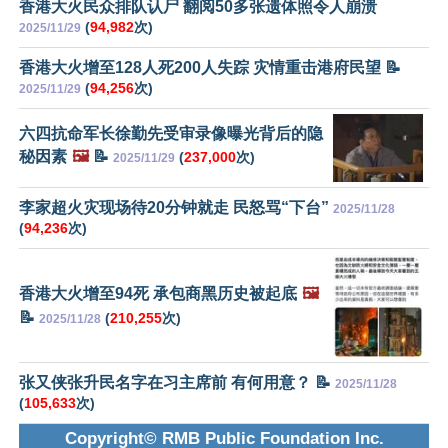
香港大火民众排队认尸 翻阅50多张遗体照令人崩溃
(
94,982
次)
2025/11/29
香港大火增至128人死200人失踪 灾情重击港府民望 📝
(
94,256
次)
2025/11/29
六四抗命军长徐勤先受审录像曝光背后的隐
秘因素
🖼️
📝
(
237,000
次)
2025/11/29
李家超火灾现场待20分钟就走 民怒骂“下台”
2025/11/28
(
94,236
次)
香港大火增至94死 承包商黑历史被起底
🖼️
📝
(
210,255
次)
2025/11/28
张又侠张升民名字在习主席前 有何用意？ 📝
2025/11/28
(
105,633
次)
Copyright© RMB Public Foundation Inc.