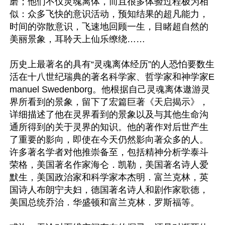
磨；他们不仅灵魂离体，而且很多体验过程极为相
似：众多飞快的意识活动，预知结果的超凡能力，
时间的弥散意识，飞速地回顾一生，目睹超自然的
美丽景象，耳聆天上仙乐缭绕……

历史上最著名的具有“灵魂离体经历”的人恐怕要数生
活在十八世纪瑞典的著名科学家、哲学家和神学家E
manuel Swedenborg。他根据自己灵魂离体遨游灵
界所看到的景象，留下了宏篇巨著《天启揭示》，
详细描述了他在灵界看到的景象以及与其他生命沟
通所得到的关于灵界的知识。他的著作对后世产生
了重要的影向，即使在今天仍然影向著众多的人。
许多著名学者对他推崇备至，包括精神分析学泰斗
荣格，美国著名作家海仑．凯勒，美国著名诗人爱
默生，美国政治家和科学家本杰明．富兰克林，英
国诗人布朗宁夫妇，德国著名诗人和剧作家歌德，
美国总统乔治．华盛顿和富兰克林．罗斯福等。
