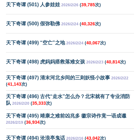
天下奇谭 (501) 人参娃娃
(
39,785
次)
2026/2/26
天下奇谭 (500) 假弥勒佛
(
40,326
次)
2026/2/24
天下奇谭 (499) “空亡”之地
(
40,067
次)
2026/2/24
天下奇谭 (498) 虎妈妈搭救落难女孩
(
40,814
次)
2026/2/23
天下奇谭 (497) 清末河北乡间的三则妖怪小故事
2026/2/22
(
41,143
次)
天下奇谭 (496) 古代“走水”怎么办？北宋就有了专业消防
队
(
35,333
次)
2026/2/20
天下奇谭 (495) 靖康之难前凶兆多 徽宗诗作竟一语成谶
(
36,934
次)
2026/2/19
天下奇谭 (494) 沧浪亭鬼话
(
43,042
次)
2026/2/16