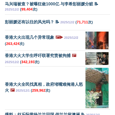
马兴瑞被查？被曝狂敛1000亿 与李希彭丽媛分赃 📝
(
99,404
次)
2025/12/2
彭丽媛还有以往的风光吗？ 📝
(
71,711
次)
2025/12/2
香港大火出现几个异常现象
🖼️▶️
2025/12/2
(
263,424
次)
香港大火大学生呼吁联署究责被拘捕
🖼️
(
342,193
次)
2025/12/2
香港大火全民找真相，政府堵嘴难掩港人怒
火
🖼️
(
259,962
次)
2025/12/1
爆料：赵乐际带杨兰兰回国 假兰兰留澳洲 📝
2025/12/1