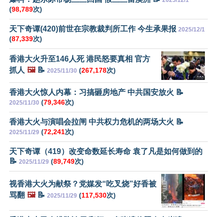
(
98,789
次)
天下奇谭(420)前世在宗教裁判所工作 今生承果报
2025/12/1
(
87,339
次)
香港大火升至146人死 港民怒要真相 官方
抓人
🖼️
📝
(
267,178
次)
2025/11/30
香港大火惊人内幕：习搞砸房地产 中共国安放火 📝
(
79,346
次)
2025/11/30
香港大火与演唱会拉闸 中共权力危机的两场大火 📝
(
72,241
次)
2025/11/29
天下奇谭（419）改变命数延长寿命 袁了凡是如何做到的
📝
(
89,749
次)
2025/11/29
视香港大火为献祭？党媒发“吃叉烧”好香被
骂翻
🖼️
📝
(
117,530
次)
2025/11/29