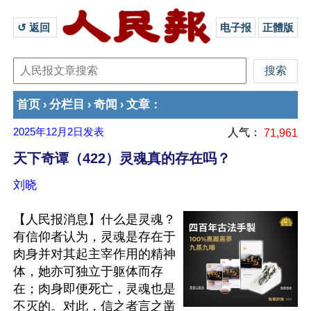
↺ 返回 
电子报
正體版
首页
分栏目
奇闻
文章
›
›
›
：
2025年12月2日
发表
人气：
71,961
天下奇谭（422）灵魂真的存在吗？
刘晓
【人民报消息】什么是灵魂？
有信仰者认为，灵魂是存在于
肉身并对其起主宰作用的精神
体，她亦可独立于躯体而存
在；肉身即便死亡，灵魂也是
不灭的。对此，信之者言之凿