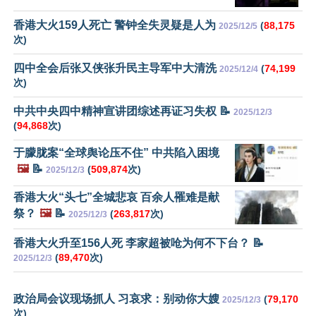
香港大火159人死亡 警钟全失灵疑是人为
(
88,175
2025/12/5
次)
四中全会后张又侠张升民主导军中大清洗
(
74,199
2025/12/4
次)
中共中央四中精神宣讲团综述再证习失权 📝
2025/12/3
(
94,868
次)
于朦胧案“全球舆论压不住” 中共陷入困境
🖼️
📝
(
509,874
次)
2025/12/3
香港大火“头七”全城悲哀 百余人罹难是献
祭？
🖼️
📝
(
263,817
次)
2025/12/3
香港大火升至156人死 李家超被呛为何不下台？ 📝
(
89,470
次)
2025/12/3
政治局会议现场抓人 习哀求：别动你大嫂
(
79,170
2025/12/3
次)