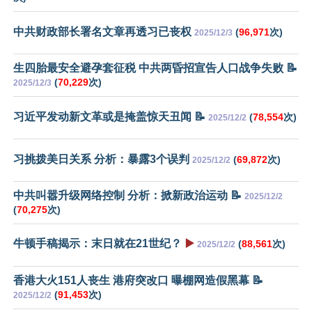
中共财政部长署名文章再透习已丧权
(
96,971
次)
2025/12/3
生四胎最安全避孕套征税 中共两昏招宣告人口战争失败 📝
(
70,229
次)
2025/12/3
习近平发动新文革或是掩盖惊天丑闻 📝
(
78,554
次)
2025/12/2
习挑拨美日关系 分析：暴露3个误判
(
69,872
次)
2025/12/2
中共叫嚣升级网络控制 分析：掀新政治运动 📝
2025/12/2
(
70,275
次)
牛顿手稿揭示：末日就在21世纪？
▶️
(
88,561
次)
2025/12/2
香港大火151人丧生 港府突改口 曝棚网造假黑幕 📝
(
91,453
次)
2025/12/2