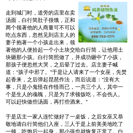
走到城门时，道旁的店里在卖
汤面，白行简肚子很饿，正和
两个领著他的人商量可不可以
吃点东西，忽然见到店主人的
妻子抱著一个小孩走出来，领
著他的人便拾起一个小土块交给白行简，让他用土
块砸那小孩。白行简照做了，并成功砸中了小孩，
那孩子便忽然大哭，之后晕了过去。店主妻子喊
道：“孩子中邪了。”于是让人请来了一个女巫，先焚
起香来，之后弹起琵琶作法，而后说道：“没有大
事，只是小鬼怪在作怪而已，一共三个人，其中一
个是生人的魂魄，只是为了求顿饭吃，不会伤人。
可以赶快做些汤面，再打些酒来。”

于是店主一家人连忙做好了一桌饭，之后女巫又恭
敬地请白行简他们入座，三人于是上前美美地吃了
一顿，吃饱后一起身，那小孩也就恢复正常了。白