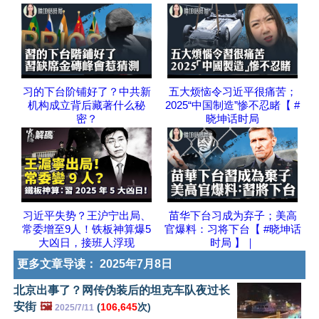
习的下台阶铺好了？中共新
五大烦恼令习近平很痛苦；
机构成立背后藏著什么秘
2025“中国制造”惨不忍睹【 #
密？
晓坤话时局
习近平失势？王沪宁出局、
苗华下台习成为弃子；美高
常委增至9人！铁板神算爆5
官爆料：习将下台【 #晓坤话
大凶日，接班人浮现
时局 】｜
更多文章导读：
2025年7月8日
北京出事了？网传伪装后的坦克车队夜过长
安街
🖼️
(
106,645
次)
2025/7/11