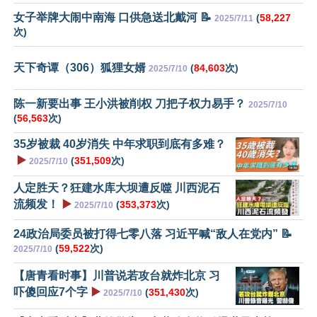
女子举牌大闹中南海 口供急送北戴河 📝
(
58,227
2025/7/11
次)
天下奇谭（306）狐狸女婿
(
84,603
次)
2025/7/10
陈一新要出事 王小洪被削权 刀把子权力易手？
2025/7/10
(
56,563
次)
35岁被裁 40岁消失 中年求职到底有多难？
▶️
(
351,509
次)
2025/7/10
人定胜天？狂建水库大坝遭反噬 川西泥石
流频发！
▶️
(
353,373
次)
2025/7/10
24政治局委员被打得七零八落 习近平喊“敌人在党内” 📝
(
59,522
次)
2025/7/10
【唐青看时事】川普说若攻台就炸北京 习
吓傻回应7个字
▶️
(
351,430
次)
2025/7/10