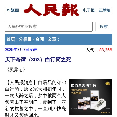
↺ 返回 
电子报
正體版
首页
分栏目
奇闻
文章
›
›
›
：
2025年7月7日
发表
人气：
83,366
天下奇谭（303）白行简之死
《灵异记》
【人民报消息】白居易的弟弟
白行简，唐文宗太和初年时，
一次大醉之后，梦中被两个人
领著出了春明门，带到了一座
新的坟墓之中，一直到天快亮
时才又领他回来。
