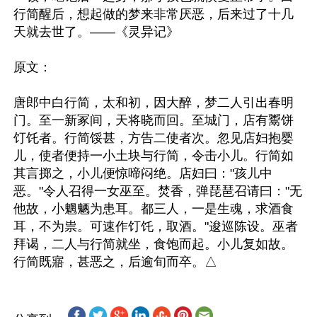
行简醒后，想起做的梦来非常厌恶，后来过了十几
天就去世了。——《灵异记》

原文：

唐郎中白行简，太和初，因大醉，梦二人引出春明
门。至一新冢间，天将晓而回。至城门，店有鬻饼
饤饦者。行简馁甚，方告二使者次。忽见店妇抱婴
儿，使者便持一小土块与行简，令击小儿。行简如
其言掷之，小儿便惊啼闷绝。店妇曰："孩儿中
恶。"令人召得一女巫至。焚香，弹琵琶召请曰："无
他故，小魍魉为患耳。都三人，一是生魂，求酒食
耳，不为祟。可速作饤饦，取酒。"逡巡陈设。巫者
拜谒，二人与行简就坐，食饱而起。小儿复如故。