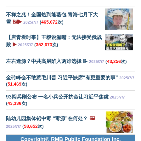
不祥之兆！全国热到能蒸包 青海七月下大
雪
🖼️▶️
(
465,072
次)
2025/7/7
【唐青看时事】王毅说漏嘴：无法接受俄战
败
▶️
(
352,673
次)
2025/7/7
左右逢源？中共高层陷入两难选择 📝
(
43,256
次)
2025/7/7
金砖峰会不敢惹毛川普 习近平缺席“有更重要的事”
2025/7/7
(
51,469
次)
93阅兵刚公布 一名小兵公开抗命让习近平焦虑
2025/7/7
(
43,336
次)
陆幼儿园集体铅中毒 “毒源”在何处？
🖼️
(
58,652
次)
2025/7/7
Copyright© RMB Public Foundation Inc.