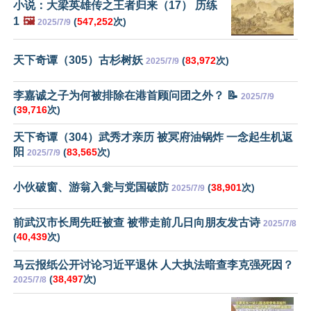
小说：大梁英雄传之王者归来（17） 历练
1
🖼️
(
547,252
次)
2025/7/9
天下奇谭（305）古杉树妖
(
83,972
次)
2025/7/9
李嘉诚之子为何被排除在港首顾问团之外？ 📝
2025/7/9
(
39,716
次)
天下奇谭（304）武秀才亲历 被冥府油锅炸 一念起生机返
阳
(
83,565
次)
2025/7/9
小伙破窗、游翁入瓮与党国破防
(
38,901
次)
2025/7/9
前武汉市长周先旺被查 被带走前几日向朋友发古诗
2025/7/8
(
40,439
次)
马云报纸公开讨论习近平退休 人大执法暗查李克强死因？
(
38,497
次)
2025/7/8