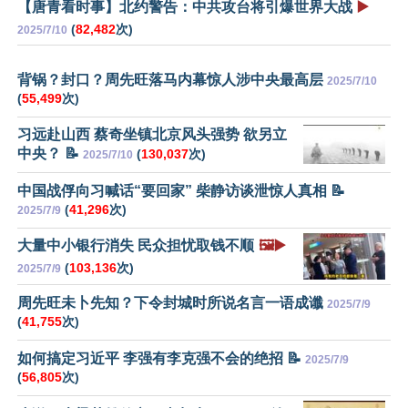
【唐青看时事】北约警告：中共攻台将引爆世界大战
▶️
(
82,482
次)
2025/7/10
背锅？封口？周先旺落马内幕惊人涉中央最高层
2025/7/10
(
55,499
次)
习远赴山西 蔡奇坐镇北京风头强势 欲另立
中央？ 📝
(
130,037
次)
2025/7/10
中国战俘向习喊话“要回家” 柴静访谈泄惊人真相 📝
(
41,296
次)
2025/7/9
大量中小银行消失 民众担忧取钱不顺
🖼️▶️
(
103,136
次)
2025/7/9
周先旺未卜先知？下令封城时所说名言一语成谶
2025/7/9
(
41,755
次)
如何搞定习近平 李强有李克强不会的绝招 📝
2025/7/9
(
56,805
次)