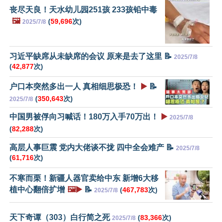
丧尽天良！天水幼儿园251孩 233孩铅中毒
🖼️
(
59,696
次)
2025/7/8
习近平缺席从未缺席的会议 原来是去了这里 📝
2025/7/8
(
42,877
次)
户口本突然多出一人 真相细思极恐！
▶️
📝
(
350,643
次)
2025/7/8
中国男被俘向习喊话！180万入手70万出！
▶️
2025/7/8
(
82,288
次)
高层人事巨震 党内大佬谈不拢 四中全会难产 📝
2025/7/8
(
61,716
次)
不寒而栗！新疆人器官卖给中东 新增6大移
植中心翻倍扩增
🖼️▶️
📝
(
467,783
次)
2025/7/8
天下奇谭（303）白行简之死
(
83,366
次)
2025/7/8