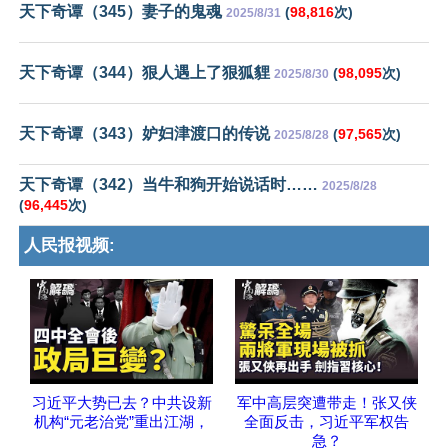
天下奇谭（345）妻子的鬼魂
(
98,816
次)
2025/8/31
天下奇谭（344）狠人遇上了狠狐貍
(
98,095
次)
2025/8/30
天下奇谭（343）妒妇津渡口的传说
(
97,565
次)
2025/8/28
天下奇谭（342）当牛和狗开始说话时……
2025/8/28
(
96,445
次)
人民报视频:
习近平大势已去？中共设新
军中高层突遭带走！张又侠
机构“元老治党”重出江湖，
全面反击，习近平军权告
急？