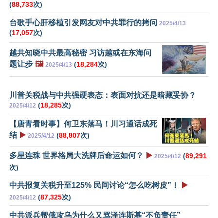
(
88,733
次)
台歌手心肝移植引发网友对中共罪行的拷问
2025/4/13
(
17,057
次)
越共知晓中共最高秘密 习访越或在东海问
题让步
🖼️
(
18,284
次)
2025/4/13
川普关税战与中共强硬表态：表面对抗还是暗藏妥协？
(
18,285
次)
2025/4/12
【唐青看时事】何卫东落马！川习通话成死
结
▶️
(
88,807
次)
2025/4/12
多星连珠 世界格局大洗牌后命运如何？
▶️
(
89,291
2025/4/12
次)
中共报复关税升至125% 民间讨论“怎么吃树皮”！
▶️
(
87,325
次)
2025/4/12
中共派兵帮俄攻乌为什么又骂泽连斯基“不负责任”