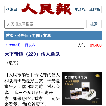
↺ 返回 
电子报
正體版
首页
分栏目
奇闻
文章
›
›
›
：
2025年4月11日
发表
人气：
89,400
天下奇谭（220）僧人遇鬼
《纪闻》
【人民报消息】青龙寺的僧人
和众与韬光是好朋友，韬光是
富平人，临回家之前，对和众
说：“我三个多月都不离开
家，如果您路过我家，一定要
来看我。”和众答应了。
