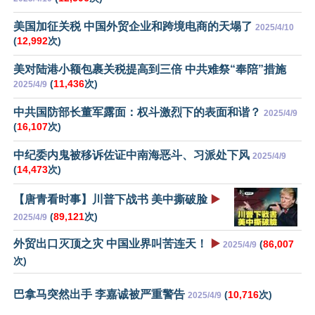
美国加征关税 中国外贸企业和跨境电商的天塌了
2025/4/10
(
12,992
次)
美对陆港小额包裹关税提高到三倍 中共难祭“奉陪”措施
(
11,436
次)
2025/4/9
中共国防部长董军露面：权斗激烈下的表面和谐？
2025/4/9
(
16,107
次)
中纪委内鬼被移诉佐证中南海恶斗、习派处下风
2025/4/9
(
14,473
次)
【唐青看时事】川普下战书 美中撕破脸
▶️
(
89,121
次)
2025/4/9
外贸出口灭顶之灾 中国业界叫苦连天！
▶️
(
86,007
2025/4/9
次)
巴拿马突然出手 李嘉诚被严重警告
(
10,716
次)
2025/4/9