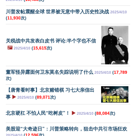
川普发帖震醒全球 世界被无意中带入历史性决战
2025/4/10
(
11,930
次)
关税战中共发表白皮书 评论:半个字也不信
🖼️
(
15,615
次)
2025/4/10
董军怪异露面何卫东莫名失踪说明了什么
(
17,789
2025/4/10
次)
【唐青看时事】北京赌错棋 习七大亲信出
事
▶️
(
89,071
次)
2025/4/10
北京硬杠 不怕人民“吃树皮”！
▶️
(
88,084
次)
2025/4/10
美股迎“大奇迹日”：川普策略转向，狙击中共引市场狂欢
(
12,596
次)
2025/4/10