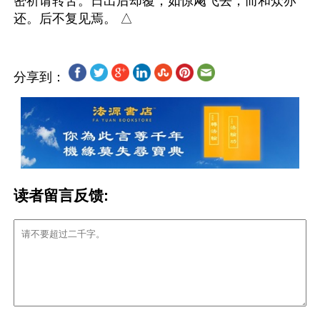
密祈请转苦。日出后却覆，如惊飏飞去，而和众亦
分享到：
读者留言反馈: