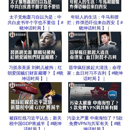
太子党炮轰习自以为是；中
年轻人的生活：牛马和摆
共白皮书半个字也不要信【 #
烂；炸弹恐吓信来自西安【 #
晓坤话时局 】｜
晓坤话时局 】｜
习抓亲美派 刘鹤儿被拘；红
苗华疯狂掀起大清洗；命理
朝爱国贼们财富藏哪？【 #晓
家：血日对习不吉利【 #晓坤
坤话时局 】｜
话时局 】｜
被踩红线习近平认怂；新关
污染太严重 中南海怕了？5款
税中国GDP将减半【 #晓坤
免费VPN与共军有关【 #晓
话时局 】｜
坤话时局 】