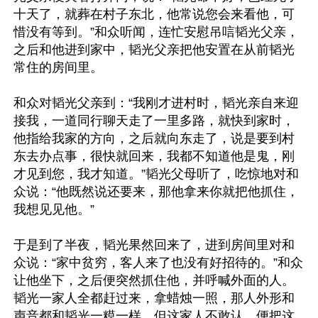
十天了，就葬在村子东北，他常说您会来看他，可
惜没有等到。”和众听闻，连忙安慰吊唁韬光父亲，
之后和他进到家中，韬光父亲把他安置在从前韬光
常住的房间里。

和众对韬光父亲到：“我刚才进村时，韬光亲自来迎
接我，一道同行聊天走了一里多路，就快到家时，
他指给我家的方向，之后就向东走了，说是要到村
东去办点事，很快就回来，我都不知道他是鬼，刚
才见到您，我才知道。”韬光父母听了，吃惊地对和
众说：“他既然说还要来，那他拿来你就把他抓住，
我想见见他。”

于是到了半夜，韬光果然回来了，进到房间里对和
众说：“家中贫穷，客人来了也没有好招待的。”和众
让他坐下，之后便突然抓住他，并呼喊外面的人。
韬光一家人全都赶过来，拿蜡烛一照，那人外形和
声音都和韬光一糢一样，但这家人不敢认，便把这