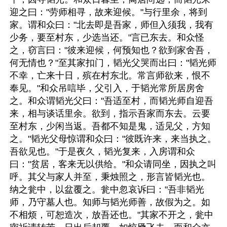
迎之曰："劳师相寻，故来迎候。"与行里余，将到
家。谓和众曰："北去即是吾家，师但入须我，我有
少务，要至村东，少选当还。"言已东去。和众怪
之，窃言曰："彼来迎候，何预知也？欲到家舍吾，
何无情也？"至其家扣门，韬光父哭而出曰："韬光师
不幸，亡来十日，殡在村东北。常言师欲来，恨不
奉见。"和众吊唁毕，父引入，于韬光常所居房舍
之。和众谓韬光父曰："吾适至村，而韬光师自迎吾
来，相与谈话里余。欲到，指示吾家而东去。云要
至村东，少闲当返。吾都不知是鬼，适见父，方知
之。"韬光父母惊谓和众曰："彼既许来，来当执之。
吾欲见也。"于是夜久，韬光复来，入房谓和众
曰："贫居，客来无以供给。"和众请同坐，因执之叫
呼。其父与家人并至，秉烛照之，形言皆韬光也。
纳之瓮中，以盆覆之。瓮中忽哀诉曰："吾非韬光
师，乃守墓人也。知师与韬光师善，故假为之。如
不相烦，可恕造次，放吾还也。"其家不开之，瓮中