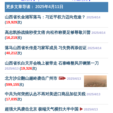
更多文章导读：
2025年4月11日
山西省长金湘军落马：习近平权力迈向危途？
2025/4/14
(
19,929
次)
高志凯扮战狼秒变文痞 向松祚称要足够尊敬川普
2025/4/14
(
16,219
次)
落马山西省长传是习家军成员 习失势再添佐证
2025/4/14
(
40,212
次)
山西省长白天开会晚上被带走 石泰峰整风开铡第一刀
(
19,326
次)
2025/4/13
北方沙尘翻山越岭袭击广州市
🖼️▶️
2025/4/13
(
599,155
次)
中共为何突然认怂不再对美进口商品加征关税
2025/4/13
(
17,035
次)
超强大风袭击北京 极端天气横扫大半中国
▶️
2025/4/13