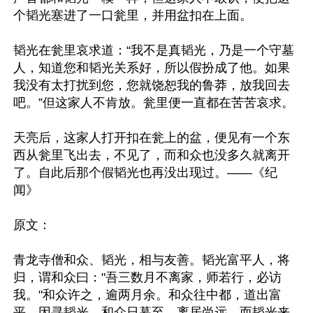
个韬光塞进了一口瓮里，并用盆扣在上面。

韬光在瓮里哀求道：“我不是真韬光，乃是一个守墓
人，知道您和韬光关系好，所以假扮成了他。如果
我没有太打扰到您，您就饶恕我的鲁莽，放我回去
吧。”但这家人不肯放。瓮里便一直都在苦苦哀求。

天亮后，这家人打开扣在瓮上的盆，便见有一个东
西从瓮里飞出去，不见了，而和众也没多久就离开
了。自此后那个假韬光也再没出现过。——《纪
闻》

原文：

青龙寺僧和众、韬光，相与友善。韬光富平人，将
归，谓和众曰："吾三数月不离家，师若行，必访
我。"和众许之，逾两月余。和众往中都，道出富
平，因寻韬光。和众日暮至，离居尚远，而韬光来