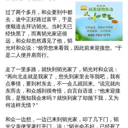
过了两个多月，和众要到中都
去，途中正好路过富平，于是
便顺道去拜访韬光。当时天已
经快黑了，而离韬光家还很
远，和众却忽然遇见了他，韬
光对和众说：“烦劳您来看我，因此前来迎接您。”于
是二人便并肩而行。

走了一里多路，就快到韬光家了，韬光对和众说：
“再向北走就是我家了，您先到家里去等我吧，我有
点事情，要到村东去，不一会儿就回来。”说完就向
东而去，和众感到很奇怪，自言自语道：“他来迎接
我，是预知我会来吗？就快到家了却抛下我，又为
何这样无情？”

和众一边想，一边已来到韬光家，叩了几下门，韬
光父亲便哭著打开门，说：“韬光命不好，已经死了