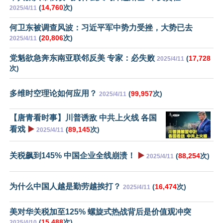
(
14,760
次)
2025/4/11
何卫东被调查风波：习近平军中势力受挫，大势已去
(
20,806
次)
2025/4/11
党魁欲急奔东南亚联邻反美 专家：必失败
(
17,728
2025/4/11
次)
多维时空理论如何应用？
(
99,957
次)
2025/4/11
【唐青看时事】川普诱敌 中共上火线 各国
看戏
▶️
(
89,145
次)
2025/4/11
关税飙到145% 中国企业全线崩溃！
▶️
(
88,254
次)
2025/4/11
为什么中国人越是勤劳越挨打？
(
16,474
次)
2025/4/11
美对华关税加至125% 螺旋式热战背后是价值观冲突
(
15,488
次)
2025/4/10