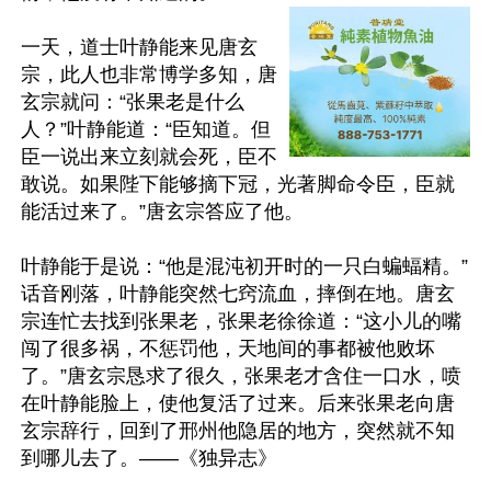
一天，道士叶静能来见唐玄
宗，此人也非常博学多知，唐
玄宗就问：“张果老是什么
人？”叶静能道：“臣知道。但
臣一说出来立刻就会死，臣不
敢说。如果陛下能够摘下冠，光著脚命令臣，臣就
能活过来了。”唐玄宗答应了他。

叶静能于是说：“他是混沌初开时的一只白蝙蝠精。”
话音刚落，叶静能突然七窍流血，摔倒在地。唐玄
宗连忙去找到张果老，张果老徐徐道：“这小儿的嘴
闯了很多祸，不惩罚他，天地间的事都被他败坏
了。”唐玄宗恳求了很久，张果老才含住一口水，喷
在叶静能脸上，使他复活了过来。后来张果老向唐
玄宗辞行，回到了邢州他隐居的地方，突然就不知
到哪儿去了。——《独异志》
