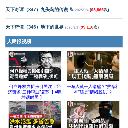
天下奇谭（347）九头鸟的传说 📝
(
98,865
次)
2025/9/4
天下奇谭（346）地下的世界
(
99,116
次)
2025/9/3
人民报视频:
何立峰权力扩张引关注；经
一车人就一人清醒？“救命壮
济萧条“三种职业”复苏【 #晓
举”还是“情绪脱轨”？
坤话时局 】｜