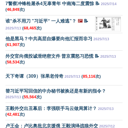
7警察冲锋枪屠杀4无辜青年 中南海二度震惊 📝
2025/7/14
(
46,849
次)
谁“杀不用刀 ”习近平“ 一人难逃”？
🖼️
📝
(
68,465
次)
2025/7/13
他是黑马？中共高层自爆要向他汇报而非习
2025/7/13
(
61,907
次)
外交官向俄投诚泄绝密文件 普京震怒习恐慌 📝
2025/7/13
(
58,534
次)
天下奇谭（309）张果老传奇
(
85,116
次)
2025/7/13
替习近平写回信的中办秘书被换还是有新的指令？
(
55,564
次)
2025/7/13
王毅外交出丑幕后：李强联手马云做局算计？
2025/7/13
(
42,481
次)
卢王会：卢比奥批北京援俄 王毅演绎战狼外交
2025/7/12