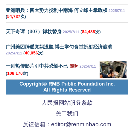
亚洲哨兵：四大势力搅乱中南海 何立峰主掌政权
2025/7/11
(
54,737
次)
天下奇谭（307）禅杖替身
(
84,488
次)
2025/7/11
广州美团辟谣党妈没脸 博士掌勺食堂折射经济崩溃
(
40,056
次)
2025/7/11
一则热传影片引中共恐慌不已
🖼️▶️
2025/7/11
(
108,170
次)
Copyright© RMB Public Foundation Inc.
All Rights Reserved
人民报网站服务条款
关于我们
反馈信箱：
editor@renminbao.com