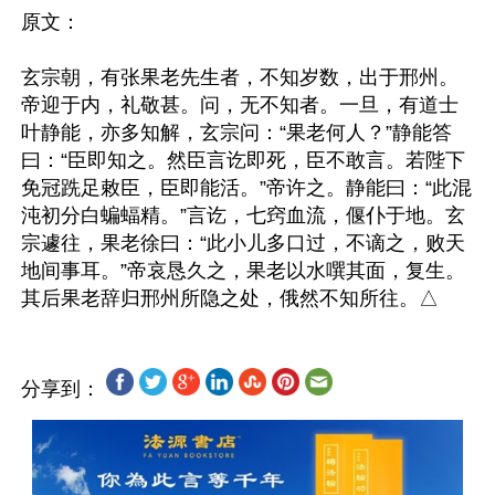
原文：

玄宗朝，有张果老先生者，不知岁数，出于邢州。
帝迎于内，礼敬甚。问，无不知者。一旦，有道士
叶静能，亦多知解，玄宗问：“果老何人？”静能答
曰：“臣即知之。然臣言讫即死，臣不敢言。若陛下
免冠跣足敕臣，臣即能活。”帝许之。静能曰：“此混
沌初分白蝙蝠精。”言讫，七窍血流，偃仆于地。玄
宗遽往，果老徐曰：“此小儿多口过，不谪之，败天
地间事耳。”帝哀恳久之，果老以水噀其面，复生。
分享到：