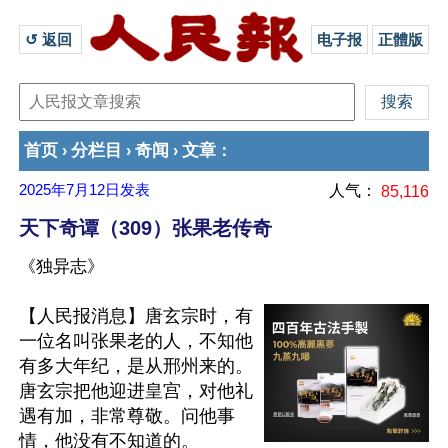
↺ 返回 
电子报
正體版
首页
分栏目
奇闻
文章
›
›
›
：
2025年7月12日
发表
人气：
85,116
天下奇谭（309）张果老传奇
《独异志》
【人民报消息】唐玄宗时，有
一位名叫张果老的人，不知他
有多大年纪，是从邢州来的。
唐玄宗把他迎进皇宫，对他礼
遇有加，非常尊敬。问他事
情，他没有不知道的。
