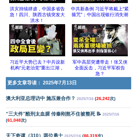
洪灾持续肆虐，中国多省告
中共新条例 习近平将戴上“紧
急！四川、陕西古镇突发大
箍咒”；中国出现银行消失潮
洪水！
习近平大势已去？中共设新
军中高层突遭带走！张又侠
机构“元老治党”重出江湖，
全面反击，习近平军权告
急？
更多文章导读：
2025年7月13日
澳大利亚总理访中 施压兼合作？
(
26,242
次)
2025/7/16
“三大件”酷刑太血腥 传秦刚熬不住被整死 📝
2025/7/16
(
61,048
次)
天下奇谭（310）两位勇士
(
86,319
次)
2025/7/16