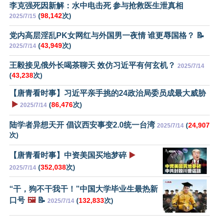
李克强死因新解：水中电击死 参与抢救医生泄真相
(
98,142
次)
2025/7/15
党内高层淫乱PK女网红与外国男一夜情 谁更辱国格？ 📝
(
43,949
次)
2025/7/14
王毅接见俄外长喝茶聊天 效仿习近平有何玄机？
2025/7/14
(
43,238
次)
【唐青看时事】习近平亲手挑的24政治局委员成最大威胁
▶️
(
86,476
次)
2025/7/14
陆学者异想天开 倡议西安事变2.0统一台湾
(
24,907
2025/7/14
次)
【唐青看时事】中资美国买地梦碎
▶️
(
352,038
次)
2025/7/14
“干，狗不干我干！”中国大学毕业生最热新
口号
🖼️
📝
(
132,833
次)
2025/7/14