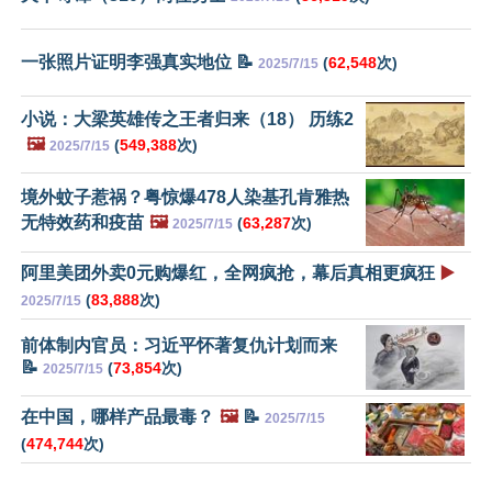
一张照片证明李强真实地位 📝
(
62,548
次)
2025/7/15
小说：大梁英雄传之王者归来（18） 历练2
🖼️
(
549,388
次)
2025/7/15
境外蚊子惹祸？粤惊爆478人染基孔肯雅热
无特效药和疫苗
🖼️
(
63,287
次)
2025/7/15
阿里美团外卖0元购爆红，全网疯抢，幕后真相更疯狂
▶️
(
83,888
次)
2025/7/15
前体制内官员：习近平怀著复仇计划而来
📝
(
73,854
次)
2025/7/15
在中国，哪样产品最毒？
🖼️
📝
2025/7/15
(
474,744
次)