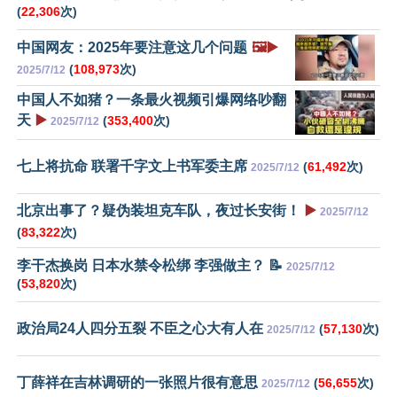
(
22,306
次)
中国网友：2025年要注意这几个问题
🖼️▶️
(
108,973
次)
2025/7/12
中国人不如猪？一条最火视频引爆网络吵翻
天
▶️
(
353,400
次)
2025/7/12
七上将抗命 联署千字文上书军委主席
(
61,492
次)
2025/7/12
北京出事了？疑伪装坦克车队，夜过长安街！
▶️
2025/7/12
(
83,322
次)
李干杰换岗 日本水禁令松绑 李强做主？ 📝
2025/7/12
(
53,820
次)
政治局24人四分五裂 不臣之心大有人在
(
57,130
次)
2025/7/12
丁薛祥在吉林调研的一张照片很有意思
(
56,655
次)
2025/7/12