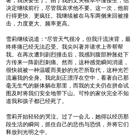
著，我快要生了。由于我的丈夫根本不懂接生，他
决定继续前行，尽管我哀求他不要。这一次，他前
行得更快、更疯狂。我继续被在马车两侧来回被撞
击，力度更大、频率更高。

雪莉继续说道：“尽管天气很冷，但我汗流浃背，最
终疼痛已经无法忍受。我尖叫著并请求上帝帮帮
我。在再次遭到剧烈撞击后，我感到腹部肿胀处下
方传来一阵剧烈刺痛。然而，这种感觉瞬间消退，
很快就被一种温暖而美妙的光芒所取代，这种光芒
流遍我的全身。我此刻正漂浮在空中，看著自己那
毫无生气的躯体躺在那里，而我的丈夫仍在拼命试
图及时将我们安全地带下山。可怜的家伙完全不知
道我和孩子都已经死了。

雪莉开始轻轻的哭泣。过了一会儿，她得以经历那
段生活的瞬间，抓住自己的悲伤与恐惧，并将它们
释放到光明之中。
