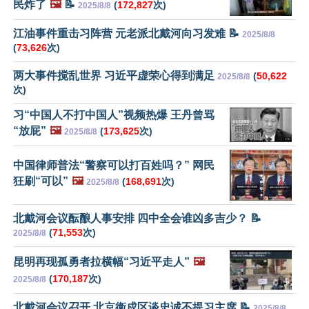
民炸了
🖼️
📝
(
172,827
次)
2025/8/8
江油事件重击习阵营 元老派北戴河向习发难 📝
2025/8/8
(
73,626
次)
两大事件搅乱世界 习近平虚荣心得到满足
(
50,622
2025/8/8
次)
习“中国人不打中国人”视频热爆 王丹曾骂
“放屁”
🖼️
(
173,625
次)
2025/8/8
中国律师普法“警察可以打百姓吗？” 网民
狂刷“可以”
🖼️
(
168,691
次)
2025/8/8
北戴河会议酝酿人事安排 四中全会谁凶多吉少？ 📝
(
71,553
次)
2025/8/8
昆明再现孤勇者拉横幅“习近平走人”
🖼️
(
170,187
次)
2025/8/8
北戴河会议召开 北京衞戍区谈忠诚不提习主席 📝
2025/8/8