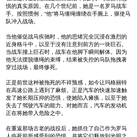
惧的真实原因。在几个世纪前，她是一名罗马战车
手。按照惯例，“他”将马缰绳缠绕在手腕上，驱使马
队冲入战场。

当他催促战马疾驰时，他的思绪完全沉浸在激烈的
近身格斗中，以至于没有注意到前方的一块巨石。
当战车撞上巨石时，战车在他脚下瞬间解体。因为
他无法摆脱缰绳的束缚，结果被失控的马队拖拽著
穿过战场，最终惨死。

正是前世这种被拖死的不祥预感，如今让玛格丽特
在高速公路上遇到了麻烦。正是汽车的快速加速触
发了她长期压抑的恐惧，使她陷入瘫痪，以至于她
失去了驾驶汽车的能力。对她而言，汽车的发动机
正在将她带入危险之中。

在重返那场古老的战役后，她抓住了自己作为罗马
人临死前所感受到的恐惧，并将它们释放到光明之