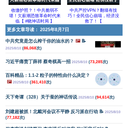
收缴护照？！中共脆弱不
中共严控VPN？翻墙有技
堪！欠薪潮恐致革命时代来
巧！全民信心崩塌，经济没
临【 #晓坤话时局 】
救了！【
更多文章导读：
2025年8月7日
中共究竟是怎么榨干你的油水的？
🖼️
📝
(
86,068
次)
2025/8/10
习近平痛责丁薛祥 蔡奇棋高一招
(
73,285
次)
2025/8/10
百科精品：1.1-2 粒子的特性由什么决定？
🖼️
(
361,410
次)
2025/8/10
天下奇谭（328）关于蚕的神话传说
(
94,614
次)
2025/8/10
刘建超被抓！北戴河会议不平静 反习派在行动 📝
2025/8/10
(
77,182
次)