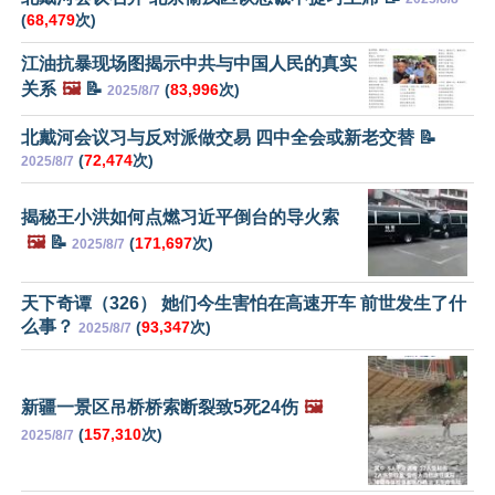
(
68,479
次)
江油抗暴现场图揭示中共与中国人民的真实
关系
🖼️
📝
(
83,996
次)
2025/8/7
北戴河会议习与反对派做交易 四中全会或新老交替 📝
(
72,474
次)
2025/8/7
揭秘王小洪如何点燃习近平倒台的导火索
🖼️
📝
(
171,697
次)
2025/8/7
天下奇谭（326） 她们今生害怕在高速开车 前世发生了什
么事？
(
93,347
次)
2025/8/7
新疆一景区吊桥桥索断裂致5死24伤
🖼️
(
157,310
次)
2025/8/7