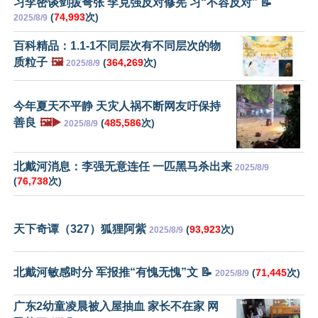
习李密谈剑拔弩张 李克强反对修宪 习“不容反对” 📝
(
74,993
次)
2025/8/9
百科精品：1.1-1不同层次有不同层次的物
质粒子
🖼️
(
364,269
次)
2025/8/9
今年夏天不平静 天灾人祸不断网友吁保持
善良
🖼️▶️
(
485,586
次)
2025/8/9
北戴河消息：李强无意连任 一匹黑马杀出来
2025/8/9
(
76,738
次)
天下奇谭（327）狐狸阿紫
(
93,923
次)
2025/8/9
北戴河敏感时分 军报推“有愧无愧”文 📝
(
71,445
次)
2025/8/9
广东2幼童凌晨被入屋抽血 家长不在家 网