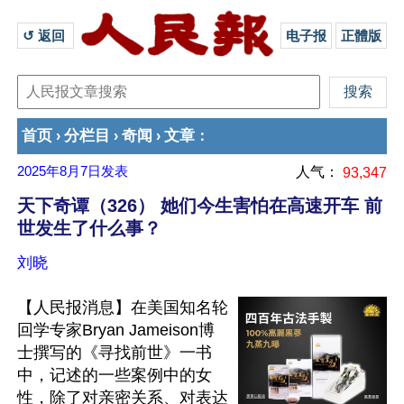
↺ 返回 
电子报
正體版
首页
分栏目
奇闻
文章
›
›
›
：
2025年8月7日
发表
人气：
93,347
天下奇谭（326） 她们今生害怕在高速开车 前
世发生了什么事？
刘晓
【人民报消息】在美国知名轮
回学专家Bryan Jameison博
士撰写的《寻找前世》一书
中，记述的一些案例中的女
性，除了对亲密关系、对表达