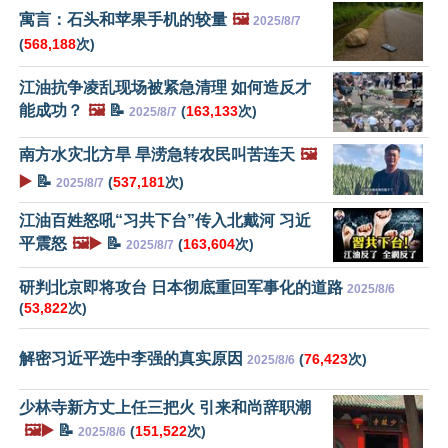
寓言：石头和苹果手机的较量
🖼️
2025/8/7
(
568,188
次)
江油抗争凌乱现场被紧急清理 如何造反才
能成功？
🖼️
📝
(
163,133
次)
2025/8/7
南方水灾北方旱 旱涝急转农民叫苦连天
🖼️
▶️
📝
(
537,181
次)
2025/8/7
江油百姓怒吼“习共下台”传入北戴河 习近
平震怒
🖼️▶️
📝
(
163,604
次)
2025/8/7
研判北京即将攻台 日本彻底重回军事化的道路
2025/8/6
(
53,822
次)
解密习近平选中李强的真实原因
(
76,423
次)
2025/8/6
少林寺新方丈上任三把火 引来和尚辞职潮
🖼️▶️
📝
(
151,522
次)
2025/8/6