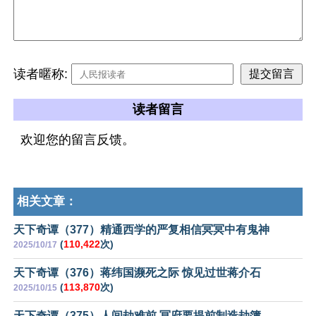
读者暱称:
读者留言
欢迎您的留言反馈。
相关文章：
天下奇谭（377）精通西学的严复相信冥冥中有鬼神
(
110,422
次)
2025/10/17
天下奇谭（376）蒋纬国濒死之际 惊见过世蒋介石
(
113,870
次)
2025/10/15
天下奇谭（375）人间劫难前 冥府要提前制造劫簿