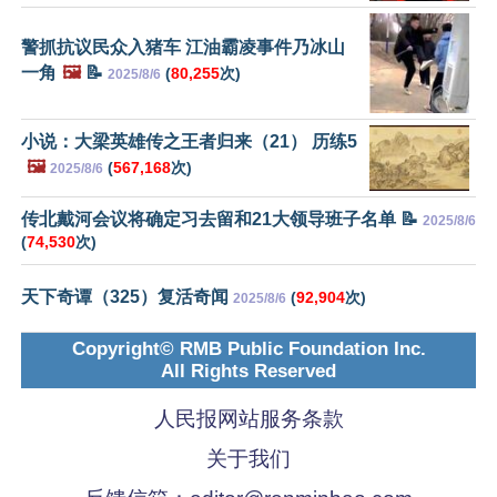
警抓抗议民众入猪车 江油霸凌事件乃冰山
一角
🖼️
📝
(
80,255
次)
2025/8/6
小说：大梁英雄传之王者归来（21） 历练5
🖼️
(
567,168
次)
2025/8/6
传北戴河会议将确定习去留和21大领导班子名单 📝
2025/8/6
(
74,530
次)
天下奇谭（325）复活奇闻
(
92,904
次)
2025/8/6
Copyright© RMB Public Foundation Inc.
All Rights Reserved
人民报网站服务条款
关于我们