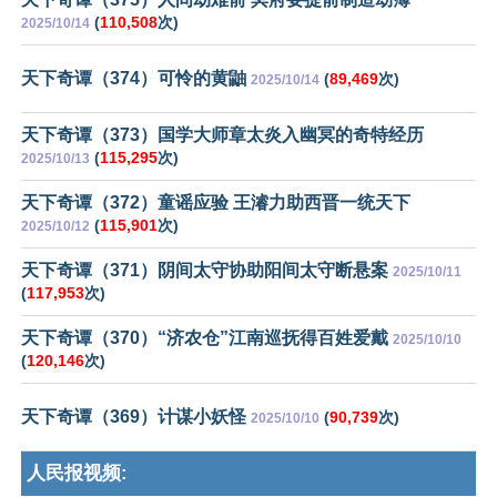
(
110,508
次)
2025/10/14
天下奇谭（374）可怜的黄鼬
(
89,469
次)
2025/10/14
天下奇谭（373）国学大师章太炎入幽冥的奇特经历
(
115,295
次)
2025/10/13
天下奇谭（372）童谣应验 王濬力助西晋一统天下
(
115,901
次)
2025/10/12
天下奇谭（371）阴间太守协助阳间太守断悬案
2025/10/11
(
117,953
次)
天下奇谭（370）“济农仓”江南巡抚得百姓爱戴
2025/10/10
(
120,146
次)
天下奇谭（369）计谋小妖怪
(
90,739
次)
2025/10/10
人民报视频: