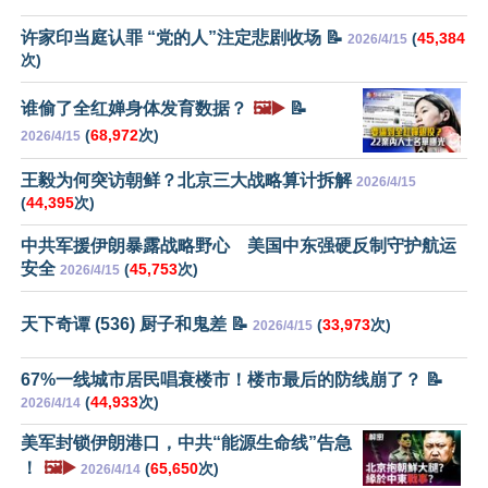
许家印当庭认罪 “党的人”注定悲剧收场 📝
(
45,384
2026/4/15
次)
谁偷了全红婵身体发育数据？
🖼️▶️
📝
(
68,972
次)
2026/4/15
王毅为何突访朝鲜？北京三大战略算计拆解
2026/4/15
(
44,395
次)
中共军援伊朗暴露战略野心 美国中东强硬反制守护航运
安全
(
45,753
次)
2026/4/15
天下奇谭 (536) 厨子和鬼差 📝
(
33,973
次)
2026/4/15
67%一线城市居民唱衰楼市！楼市最后的防线崩了？ 📝
(
44,933
次)
2026/4/14
美军封锁伊朗港口，中共“能源生命线”告急
！
🖼️▶️
(
65,650
次)
2026/4/14