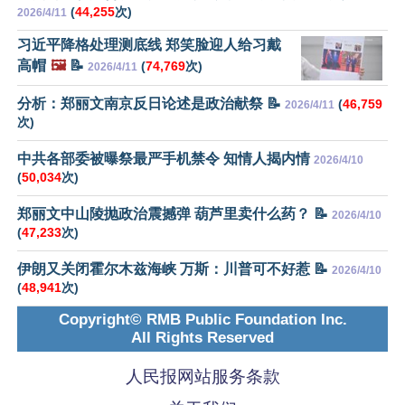
(
44,255
次)
2026/4/11
习近平降格处理测底线 郑笑脸迎人给习戴
高帽
🖼️
📝
(
74,769
次)
2026/4/11
分析：郑丽文南京反日论述是政治献祭 📝
(
46,759
2026/4/11
次)
中共各部委被曝祭最严手机禁令 知情人揭内情
2026/4/10
(
50,034
次)
郑丽文中山陵抛政治震撼弹 葫芦里卖什么药？ 📝
2026/4/10
(
47,233
次)
伊朗又关闭霍尔木兹海峡 万斯：川普可不好惹 📝
2026/4/10
(
48,941
次)
Copyright© RMB Public Foundation Inc.
All Rights Reserved
人民报网站服务条款