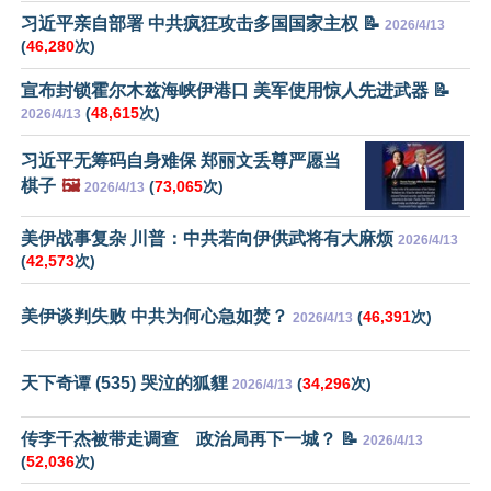
习近平亲自部署 中共疯狂攻击多国国家主权 📝
2026/4/13
(
46,280
次)
宣布封锁霍尔木兹海峡伊港口 美军使用惊人先进武器 📝
(
48,615
次)
2026/4/13
习近平无筹码自身难保 郑丽文丢尊严愿当
棋子
🖼️
(
73,065
次)
2026/4/13
美伊战事复杂 川普：中共若向伊供武将有大麻烦
2026/4/13
(
42,573
次)
美伊谈判失败 中共为何心急如焚？
(
46,391
次)
2026/4/13
天下奇谭 (535) 哭泣的狐貍
(
34,296
次)
2026/4/13
传李干杰被带走调查 政治局再下一城？ 📝
2026/4/13
(
52,036
次)