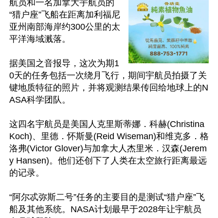
航员和一名加拿大宇航员的
“猎户座”飞船在距离加利福尼
亚州南部海岸约300公里的太
平洋海域溅落。

据美国之音报导，这次为期1
0天的任务包括一次绕月飞行，期间宇航员拍摄了关
键地质特征的照片，并将观测结果传回给地球上的N
ASA科学团队。

这四名宇航员是美国人克里斯蒂娜．科赫(Christina 
Koch)、里德．怀斯曼(Reid Wiseman)和维克多．格
洛弗(Victor Glover)与加拿大人杰里米．汉森(Jerem
y Hansen)。他们还创下了人类在太空旅行距离最远
的记录。

“阿尔忒弥斯二号”任务的主要目的是测试“猎户座”飞
船及其他系统。NASA计划最早于2028年让宇航员