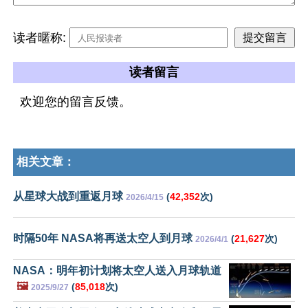
读者暱称:
读者留言
欢迎您的留言反馈。
相关文章：
从星球大战到重返月球
(
42,352
次)
2026/4/15
时隔50年 NASA将再送太空人到月球
(
21,627
次)
2026/4/1
NASA：明年初计划将太空人送入月球轨道
🖼️
(
85,018
次)
2025/9/27