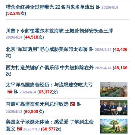
猎杀全红婵全过程曝光 22名内鬼名单流出 📝
2026/4/14
(
52,249
次)
川普下令封锁霍尔木兹海峡 王毅赴朝鲜安抚金三胖
(
44,518
次)
2026/4/14
北京“军民两用”野心威胁美军印太布署 📝
(
43,426
2026/4/14
次)
西方打造关键矿产俱乐部 中共被排除在外
(
45,169
2026/4/14
次)
太平洋岛国痛苦经历：与流氓建交吃大亏
🖼️
📝
(
65,372
次)
2026/4/14
习最可靠盟友匈牙利总理败选
🖼️
📝
(
60,900
次)
2026/4/13
美国女子谈濒死体验：感受爱 了解到生命
意义
🖼️
(
68,577
次)
2026/4/13