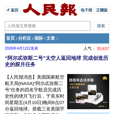
↺ 返回 
电子报
正體版
首页
分栏目
国际
文章
›
›
›
：
2026年4月12日
发表
人气：
30,637
“阿尔忒弥斯二号”太空人返回地球 完成创造历
史的探月任务
【人民报消息】美国国家航空
航天局(NASA)“阿尔忒弥斯二
号”任务的四名宇航员完成历
史性的绕月飞行后，于美东时
间星期五(4月10日)晚间8点07
分返回地球。搭载三名美国宇