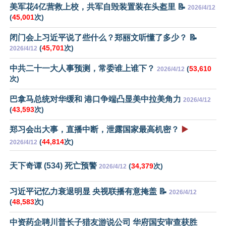
美军花4亿营救上校，共军自毁装置装在头盔里 📝
2026/4/12
(
45,001
次)
闭门会上习近平说了些什么？郑丽文听懂了多少？ 📝
(
45,701
次)
2026/4/12
中共二十一大人事预测，常委谁上谁下？
(
53,610
2026/4/12
次)
巴拿马总统对华缓和 港口争端凸显美中拉美角力
2026/4/12
(
43,593
次)
郑习会出大事，直播中断，泄露国家最高机密？
▶️
(
44,814
次)
2026/4/12
天下奇谭 (534) 死亡预警
(
34,379
次)
2026/4/12
习近平记忆力衰退明显 央视联播有意掩盖 📝
2026/4/12
(
48,583
次)
中资药企聘川普长子猎友游说公司 华府国安审查获胜