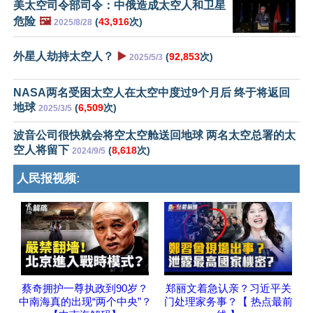
美太空司令部司令：中俄造成太空人和卫星
危险
🖼️
(
43,916
次)
2025/8/28
外星人劫持太空人？
▶️
(
92,853
次)
2025/5/3
NASA两名受困太空人在太空中度过9个月后 终于将返回
地球
(
6,509
次)
2025/3/5
波音公司很快就会将空太空舱送回地球 两名太空总署的太
空人将留下
(
8,618
次)
2024/9/5
人民报视频:
蔡奇拥护一尊执政到90岁？
郑丽文着急认亲？习近平关
中南海真的出现“两个中央”？
门处理家务事？【 热点最前