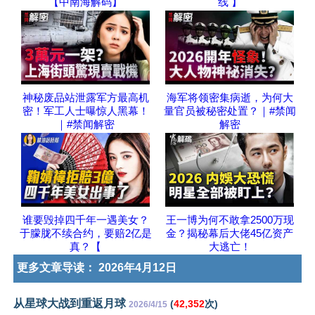
【中南海解码】
线 】
神秘废品站泄露军方最高机
海军将领密集病逝，为何大
密！军工人士曝惊人黑幕！
量官员被秘密处置？｜#禁闻
｜#禁闻解密
解密
谁要毁掉四千年一遇美女？
王一博为何不敢拿2500万现
于朦胧不续合约，要赔2亿是
金？揭秘幕后大佬45亿资产
真？【
大逃亡！
更多文章导读：
2026年4月12日
从星球大战到重返月球
(
42,352
次)
2026/4/15