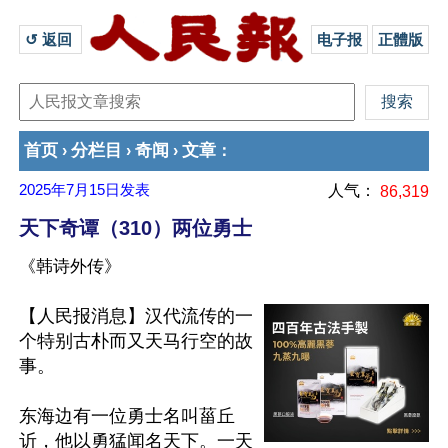
↺ 返回 
电子报
正體版
首页
分栏目
奇闻
文章
›
›
›
：
2025年7月15日
发表
人气：
86,319
天下奇谭（310）两位勇士
《韩诗外传》
【人民报消息】汉代流传的一
个特别古朴而又天马行空的故
事。

东海边有一位勇士名叫菑丘
䜣，他以勇猛闻名天下。一天