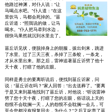
他路过神渊，对仆人说：“让
马喝点水吧。”仆人道：“在这
里饮马，马都会死掉的。”菑
丘䜣道：“照我说的做，让马
喝水。”仆人把马牵到水边，
很快马果然就沉到水里去了。

菑丘䜣见状，便脱掉身上的朝服，拔出剑来，跳进
了水里。过了三天三夜，杀掉了三条蛟，一条龙，
才从水里出来。那之后，雷神追著菑丘䜣劈了他十
天十夜，打瞎了他的左眼。

同样是勇士的要离听说后，便找到菑丘䜣家，问
说：“菑丘䜣在吗？”家人回答：“出去送葬了。”要离
于是又来到墓地找到了菑丘䜣，对他说：“听说雷神
劈了您十天十夜，打瞎了您的左眼，俗话说上天的
怨恨不会耽搁一天，人的怨恨不会耽搁一会儿，可
至今您都没有报复回去，为什么？”之后又叱责了菑