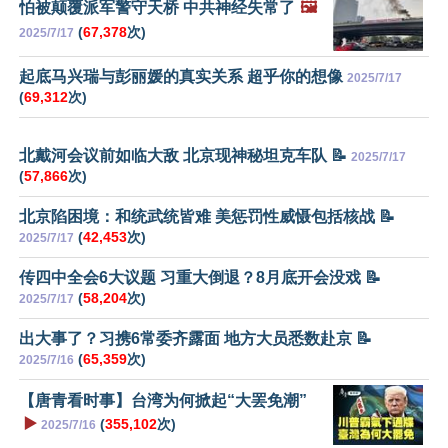
怕被颠覆派军警守天桥 中共神经失常了
🖼️
(
67,378
次)
2025/7/17
起底马兴瑞与彭丽媛的真实关系 超乎你的想像
2025/7/17
(
69,312
次)
北戴河会议前如临大敌 北京现神秘坦克车队 📝
2025/7/17
(
57,866
次)
北京陷困境：和统武统皆难 美惩罚性威慑包括核战 📝
(
42,453
次)
2025/7/17
传四中全会6大议题 习重大倒退？8月底开会没戏 📝
(
58,204
次)
2025/7/17
出大事了？习携6常委齐露面 地方大员悉数赴京 📝
(
65,359
次)
2025/7/16
【唐青看时事】台湾为何掀起“大罢免潮”
▶️
(
355,102
次)
2025/7/16