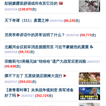
彭丽媛露面辟谣或尚有其它目的
🖼️
(
138,870
次)
2025/7/18
天下奇谭（311）肃霜之神
(
86,235
次)
2025/7/18
另类李希讲话中的异常说明了什么？
(
59,773
次)
2025/7/18
北戴河会议前坏消息接踵而至 习近平豪赌危机重重 📝
(
59,721
次)
2025/7/18
宗馥莉与3美籍兄妹“哇哈哈”遗产大战背后更凶险
2025/7/17
(
45,638
次)
撑不下去了 五星级酒店摆摊大流行
▶️
(
354,031
次)
2025/7/17
【唐青看时事】未来战争规则变 美军准备
好了吗
▶️
(
352,724
次)
2025/7/17