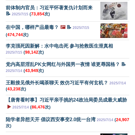
前体制内官员：习近平怀著复仇计划而来
📝
(
73,854
次)
2025/7/15
在中国，哪样产品最毒？
🖼️
📝
2025/7/15
(
474,744
次)
李克强死因新解：水中电击死 参与抢救医生泄真相
(
98,142
次)
2025/7/15
党内高层淫乱PK女网红与外国男一夜情 谁更辱国格？ 📝
(
43,949
次)
2025/7/14
王毅接见俄外长喝茶聊天 效仿习近平有何玄机？
2025/7/14
(
43,238
次)
【唐青看时事】习近平亲手挑的24政治局委员成最大威胁
▶️
(
86,476
次)
2025/7/14
陆学者异想天开 倡议西安事变2.0统一台湾
(
24,907
2025/7/14
次)