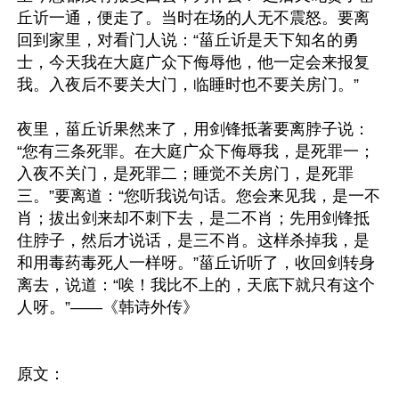
丘䜣一通，便走了。当时在场的人无不震怒。要离
回到家里，对看门人说：“菑丘䜣是天下知名的勇
士，今天我在大庭广众下侮辱他，他一定会来报复
我。入夜后不要关大门，临睡时也不要关房门。”

夜里，菑丘䜣果然来了，用剑锋抵著要离脖子说：
“您有三条死罪。在大庭广众下侮辱我，是死罪一；
入夜不关门，是死罪二；睡觉不关房门，是死罪
三。”要离道：“您听我说句话。您会来见我，是一不
肖；拔出剑来却不刺下去，是二不肖；先用剑锋抵
住脖子，然后才说话，是三不肖。这样杀掉我，是
和用毒药毒死人一样呀。”菑丘䜣听了，收回剑转身
离去，说道：“唉！我比不上的，天底下就只有这个
人呀。”——《韩诗外传》

原文：
