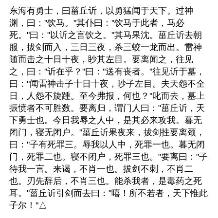
东海有勇士，曰菑丘䜣，以勇猛闻于天下。过神
渊，曰："饮马。"其仆曰："饮马于此者，马必
死。"曰："以䜣之言饮之。"其马果沈。菑丘䜣去朝
服，拔剑而入，三日三夜，杀三蛟一龙而出。雷神
随而击之十日十夜，眇其左目。要离闻之，往见
之，曰："䜣在乎？"曰："送有丧者。"往见䜣于墓，
曰："闻雷神击子十日十夜，眇子左目。夫天怨不全
日，人怨不旋踵。至今弗报，何也？"叱而去，墓上
振愤者不可胜数。要离归，谓门人曰："菑丘䜣，天
下勇士也。今日我辱之人中，是其必来攻我。暮无
闭门，寝无闭户。"菑丘䜣果夜来，拔剑拄要离颈，
曰："子有死罪三。辱我以人中，死罪一也。暮无闭
门，死罪二也。寝不闭户，死罪三也。"要离曰："子
待我一言。来谒，不肖一也。拔剑不刺，不肖二
也。刃先辞后，不肖三也。能杀我者，是毒药之死
耳。"菑丘䜣引剑而去曰："嘻！所不若者，天下惟此