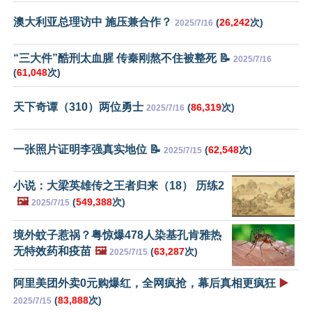
澳大利亚总理访中 施压兼合作？
(
26,242
次)
2025/7/16
“三大件”酷刑太血腥 传秦刚熬不住被整死 📝
2025/7/16
(
61,048
次)
天下奇谭（310）两位勇士
(
86,319
次)
2025/7/16
一张照片证明李强真实地位 📝
(
62,548
次)
2025/7/15
小说：大梁英雄传之王者归来（18） 历练2
🖼️
(
549,388
次)
2025/7/15
境外蚊子惹祸？粤惊爆478人染基孔肯雅热
无特效药和疫苗
🖼️
(
63,287
次)
2025/7/15
阿里美团外卖0元购爆红，全网疯抢，幕后真相更疯狂
▶️
(
83,888
次)
2025/7/15