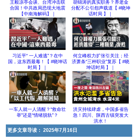
王毅凉亭会谈、台湾冲击联
胡锦涛的真实职务？养老金
合国！中共政局恐现大地震
分配不公引怨声载道【 #晓坤
【中南海解码】｜
话时局 】｜
习近平“ 一人难逃”？在中
何立峰权力扩张引关注；经
国，这东西最毒！【 #晓坤话
济萧条“三种职业”复苏【 #晓
时局 】｜
坤话时局 】｜
一车人就一人清醒？“救命壮
洪灾持续肆虐，中国多省告
举”还是“情绪脱轨”？
急！四川、陕西古镇突发大
洪水！
更多文章导读：
2025年7月16日