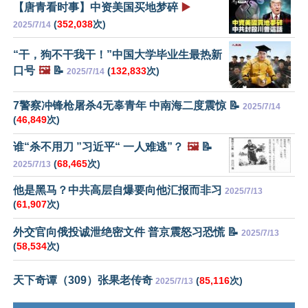
【唐青看时事】中资美国买地梦碎
▶️
(
352,038
次)
2025/7/14
“干，狗不干我干！”中国大学毕业生最热新
口号
🖼️
📝
(
132,833
次)
2025/7/14
7警察冲锋枪屠杀4无辜青年 中南海二度震惊 📝
2025/7/14
(
46,849
次)
谁“杀不用刀 ”习近平“ 一人难逃”？
🖼️
📝
(
68,465
次)
2025/7/13
他是黑马？中共高层自爆要向他汇报而非习
2025/7/13
(
61,907
次)
外交官向俄投诚泄绝密文件 普京震怒习恐慌 📝
2025/7/13
(
58,534
次)
天下奇谭（309）张果老传奇
(
85,116
次)
2025/7/13