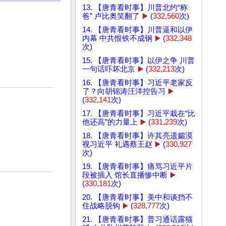
13. 【唐青看时事】川普北约“称
爸” 卢比奥笑翻了
▶️
(
332,560
次)
14. 【唐青看时事】川普逼和以伊
内幕 中共恨铁不成钢
▶️
(
332,348
次)
15. 【唐青看时事】以伊之争 川普
一句话吓坏北京
▶️
(
332,213
次)
16. 【唐青看时事】习近平老家反
了？向胡锦涛汪洋控告习
▶️
(
332,141
次)
17. 【唐青看时事】习近平栽在“比
他还高”的力量上
▶️
(
331,239
次)
18. 【唐青看时事】许其亮遗孀漠
视习近平 礼遇蔡王赵
▶️
(
330,927
次)
19. 【唐青看时事】痛骂习近平片
段被插入 馆长直播惨中断
▶️
(
330,181
次)
20. 【唐青看时事】美中和谈挡不
住战略脱钩
▶️
(
328,777
次)
21. 【唐青看时事】普习通话露猫