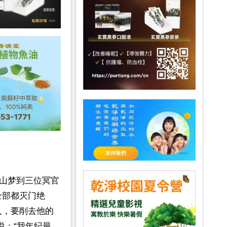
山梦到三位冥官
全部都灭门绝
人，要削去他的
说：“我年纪最