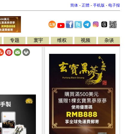
简体
-
正體
-
手机版
-
电子报
专题
寰宇
维权
视频
杂谈