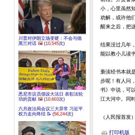
小，心里虽然
劝解，或许他
醒来之后，把这
川普对伊朗立场变硬：不会与德
黑兰对话
🖼️
(
10,545
次)
结果没过几年
能以教小儿读书
亵渎经书本就
步呢！有人问
书》中说，可
悉尼市议员倡设大法日 表彰法轮
江大河中。同时
功的贡献
🖼️
(
10,603
次)
六月政治局会议三大异常 习近平
权力走向终结 📝 (
56,244
次)
（人民报首发
文章网址: http://w
打印机版