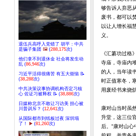
够告诉人弃恶
废书，都可以
以让人增长福
义。

退伍兵高呼入党错了 胡平：中共
是骗子集团
🖼️
(
288,175
次)
《汇纂功过格
他们拿不到退休金 社会将发生动
寺庙，寺庙内
乱 (
86,946
次)
的人，当年读
习近平活得很痛苦 有五大烦恼 📝
(
38,288
次)
时正值寒冬，
中共决策议事协调机构否定习核
用废经书来烧炕
心 佐证习被释权 📝 (
38,886
次)
日媒称北京不敢让习访美 担心被
康对山当时虽
川普训斥？ (
12,641
次)
升堂，这三位
从国际都市到纸板过夜 深圳塌
了！
▶️
(
81,260
次)
后。”康对山
前程。并责备康