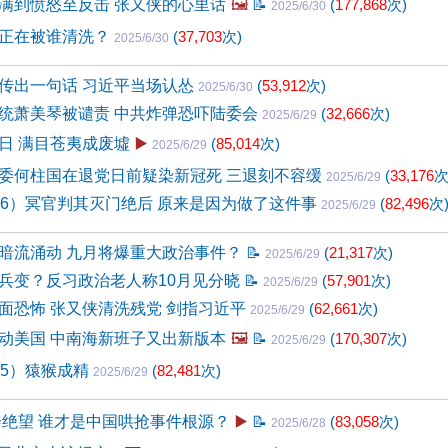
满到愤怒至反击 张又侠的心里话
🖼️
📝
(
177,868
次)
2025/6/30
正在被谁清洗？
(
37,703
次)
2025/6/30
传出一句话 习近平当场认怂
(
53,912
次)
2025/6/30
统萧美琴被谴责 中共炸弹恐吓陆委会
(
32,666
次)
2025/6/29
日 满目苍夷成废墟
▶️
(
85,014
次)
2025/6/29
委何柱国在退党日前疑染新冠死 三退刻不容缓
(
33,176
次
2025/6/29
96）冥官判其灭门绝后 原来是因为做了这件事
(
82,496
次
2025/6/29
暗流涌动 九月将爆重大政治事件？
📝
(
21,317
次)
2025/6/29
兵变？反习政治老人称10月见分晓
📝
(
57,901
次)
2025/6/29
面恐怖 张又侠清洗残党 剑指习近平
(
62,661
次)
2025/6/29
动美国 中南海新班子又出新版本
🖼️
📝
(
170,307
次)
2025/6/29
95）猿猴成精
(
82,481
次)
2025/6/29
会绝望 谁才是中国哄抢事件根源？
▶️
📝
(
83,058
次)
2025/6/28