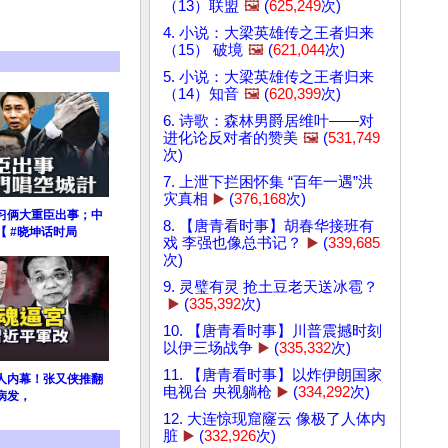
（13）联盟
🖼️
(
625,249
次)
4. 小说：大梁英雄传之王者归来
（15） 破境
🖼️
(
621,044
次)
5. 小说：大梁英雄传之王者归来
（14）知音
🖼️
(
620,399
次)
6. 诗歌：森林男爵居维叶——对
进化论反对者的赞美
🖼️
(
531,749
次)
7. 上泄下拦困怀集 “百年一遇”洪
灾真相
▶️
(
376,168
次)
习俩大重臣出事；中
8. 【唐青看时事】胡春华接班有
 #晓坤话时局
戏 李强也像总书记？
▶️
(
339,685
次)
9. 灵璧有灵 抢土豆老天送冰雹？
▶️
(
335,392
次)
10. 【唐青看时事】川普震撼时刻
以伊三场战争
▶️
(
335,332
次)
11. 【唐青看时事】以炸伊朗国家
人内幕！张又侠推翻
电视台 央视躺枪
▶️
(
334,292
次)
病发，
12. 大连惊现窟窿云 像极了人体内
脏
▶️
(
332,926
次)