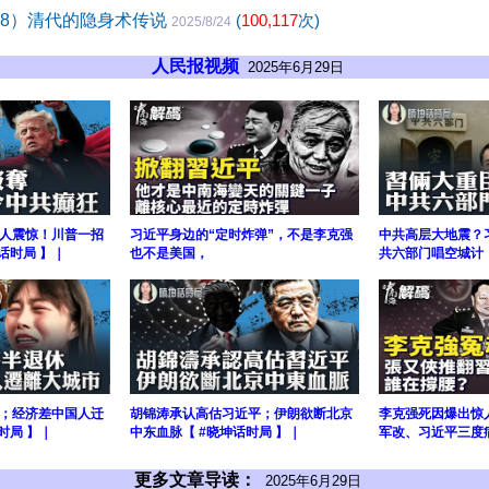
38）清代的隐身术传说
(
100,117
次)
2025/8/24
人民报视频
2025年6月29日
人震惊！川普一招
习近平身边的“定时炸弹”，不是李克强
中共高层大地震？
话时局 】｜
也不是美国，
共六部门唱空城计【
；经济差中国人迁
胡锦涛承认高估习近平；伊朗欲断北京
李克强死因爆出惊
时局 】｜
中东血脉【 #晓坤话时局 】｜
军改、习近平三度
更多文章导读：
2025年6月29日