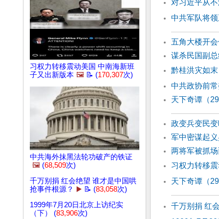
对习近平从不
中共军队将领
五角大楼开会
谋杀民国副总
习权力转移震动美国 中南海新班
黔桂洪灾如末
子又出新版本
🖼️
📝 (
170,307
次)
中共政协前常
天下奇谭（2
政变兵变民变
军中密谋起义
两将军被抓场
中共海外抹黑法轮功破产的铁证
🖼️
(
68,509
次)
习权力转移震
千万别捐 红会绝望 谁才是中国哄
天下奇谭（2
抢事件根源？
▶️
📝 (
83,058
次)
1999年7月20日北京上访纪实
千万别捐 红
（下） (
83,906
次)