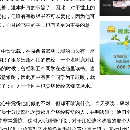
从善，返本归真的宗旨了。因此，对于世上的
焚化，但唯有宗教经书不可以焚化，因为他可
慧，而且经书中的字，也有著更为重要的意
》中曾记载，在陕西省武功县城的西边有一座
堆积了很多毁废不用的佛经。一个名叫康对山
书的时候，曾经和五个同学在这庙里读书。当
寒意难耐，因此其中有四个同学为了取暖，就
了；而另一个同学也焚烧废经来烧洗脸水。

然心中觉得他们做的不对，但却不敢说什么。当天夜晚，康对
官员十分愤怒地斥责那几个烧经暖炕的人，并判决道：“他们
心中非常震惊。这时又听到他们说，对于用经烧水洗脸的那个
对山说：“你看到了这般场景为什么不出言劝阻？”康对山答