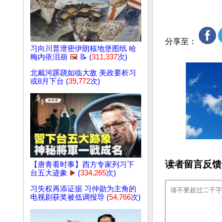
分享至：
习向川普泄密伊朗核地堡图纸 哈
梅内依泪崩
🖼️
📝 (
311,337
次)
北戴河蹊跷如临大敌 美政要析习
或8月下台 (
39,772
次)
读者留言反馈
【唐青看时事】西方专家列习下
台五大迹象
▶️
(
334,265
次)
习失权再添证据 习仲勋为主角的
电视剧获奖被低调报导 (
54,766
次)