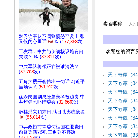
读者暱称:
对习近平从不满到愤怒至反击 张
又侠的心里话
🖼️
📝 (
177,868
次)
欢迎您的留言
王友群：中共与伊朗核设施有何
关联？ 📝 (
33,311
次)
中共军队将领正在被谁清洗？
(
37,703
次)
天下奇谭（3
五角大楼开会传出一句话 习近平
天下奇谭（3
当场认怂 (
53,912
次)
天下奇谭（3
谋杀民国副总统萧美琴被谴责 中
天下奇谭（3
共炸弹恐吓陆委会 (
32,666
次)
天下奇谭（3
黔桂洪灾如末日 满目苍夷成废墟
▶️
(
85,014
次)
天下奇谭（3
天下奇谭（3
中共政协前常委何柱国在退党日
前疑染新冠死 三退刻不容缓
天下奇谭（3
(
33,176
次)