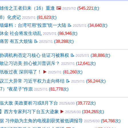
雄传之王者归来（16）重逢
🖼️
(
545,221
次)
2025/7/2
98）化虎记
(
81,623
次)
2025/7/1
墙爆料：台湾可用“投票”统一大陆
📝
(
34,640
次)
2025/7/1
休金 社会将发生动乱
(
86,946
次)
2025/7/1
痛苦 有五大烦恼
📝
(
38,288
次)
2025/7/1
协调机构否定习核心 佐证习被释权
📝
(
38,886
次)
2025/7/1
敢让习访美 担心被川普训斥？
(
12,641
次)
2025/7/1
纸板过夜 深圳塌了！
▶️
(
81,260
次)
2025/7/1
议三大异常 习近平权力走向终结
📝
(
56,244
次)
2025/7/1
7）“夜星子”作祟
(
81,778
次)
2025/7/1
临大敌 美政要析习或8月下台
(
39,772
次)
2025/6/30
】西方专家列习下台五大迹象
▶️
(
334,265
次)
2025/6/30
据 习仲勋为主角的电视剧获奖被低调报导
(
54,766
次)
2025/6/30