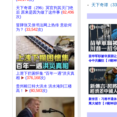
天下奇谭（3
天下奇谭（296）冥官判其灭门绝
后 原来是因为做了这件事 (
82,496
次)
冒牌张又侠书法网上热传 意欲何
为？ (
33,542
次)
苗华军职被夺原因让
令中共癫狂【 #晓坤
上泄下拦困怀集 “百年一遇”洪灾真
相
▶️
(
376,168
次)
贵州榕江特大洪水 洪水淹到三楼
高！
▶️
(
80,583
次)
新传言：习将半退休
离大城市【 #晓坤话