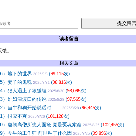
读者留言
反馈。
相关文章
46）地下的世界
(
99,115
次)
2025/9/3
45）妻子的鬼魂
(
98,816
次)
2025/8/31
44）狠人遇上了狠狐貍
(
98,095
次)
2025/8/30
43）妒妇津渡口的传说
(
97,565
次)
2025/8/28
42）当牛和狗开始说话时……
(
96,445
次)
2025/8/28
41）报应不爽
(
101,128
次)
2025/8/26
40）唐朝高僧所患人面疮 竟是冤魂索命
(
102,455
次)
2025/8/25
39）今生的工作狂 前世种了什么因
(
99,896
次)
2025/8/25