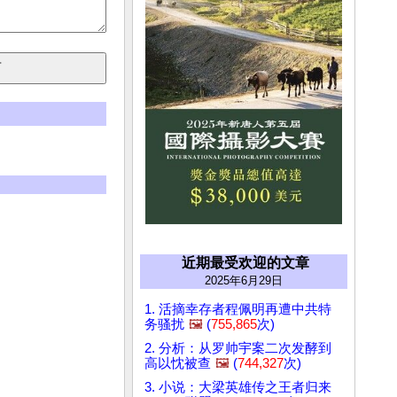
近期最受欢迎的文章
2025年6月29日
1. 活摘幸存者程佩明再遭中共特
务骚扰
🖼️
(
755,865
次)
2. 分析：从罗帅宇案二次发酵到
高以忱被查
🖼️
(
744,327
次)
3. 小说：大梁英雄传之王者归来