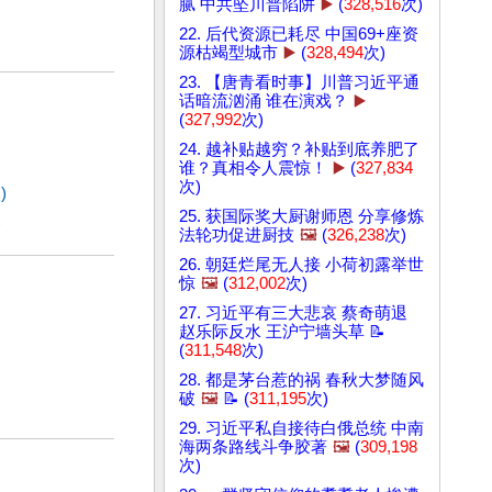
腻 中共坠川普陷阱
▶️
(
328,516
次)
22. 后代资源已耗尽 中国69+座资
源枯竭型城市
▶️
(
328,494
次)
23. 【唐青看时事】川普习近平通
话暗流汹涌 谁在演戏？
▶️
(
327,992
次)
24. 越补贴越穷？补贴到底养肥了
谁？真相令人震惊！
▶️
(
327,834
次)
)
25. 获国际奖大厨谢师恩 分享修炼
)
法轮功促进厨技
🖼️
(
326,238
次)
26. 朝廷烂尾无人接 小荷初露举世
惊
🖼️
(
312,002
次)
27. 习近平有三大悲哀 蔡奇萌退
赵乐际反水 王沪宁墙头草 📝
(
311,548
次)
28. 都是茅台惹的祸 春秋大梦随风
破
🖼️
📝 (
311,195
次)
29. 习近平私自接待白俄总统 中南
海两条路线斗争胶著
🖼️
(
309,198
次)