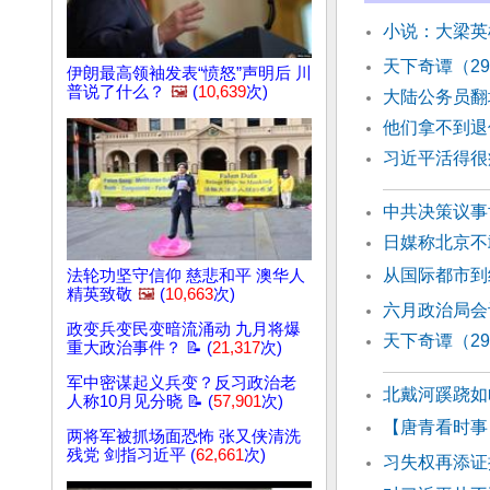
小说：大梁英
天下奇谭（2
伊朗最高领袖发表“愤怒”声明后 川
普说了什么？
🖼️
(
10,639
次)
大陆公务员翻
他们拿不到退
习近平活得很
中共决策议事
日媒称北京不
从国际都市到
法轮功坚守信仰 慈悲和平 澳华人
精英致敬
🖼️
(
10,663
次)
六月政治局会
政变兵变民变暗流涌动 九月将爆
天下奇谭（29
重大政治事件？ 📝 (
21,317
次)
军中密谋起义兵变？反习政治老
北戴河蹊跷如
人称10月见分晓 📝 (
57,901
次)
【唐青看时事
两将军被抓场面恐怖 张又侠清洗
残党 剑指习近平 (
62,661
次)
习失权再添证