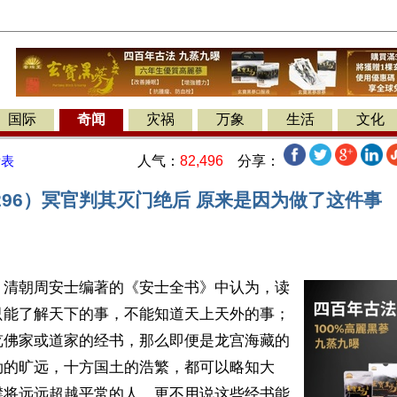
国际
奇闻
灾祸
万象
生活
文化
人气：
82,496
分享：
发表
296）冥官判其灭门绝后 原来是因为做了这件事
】清朝周安士编著的《安士全书》中认为，读
只能了解天下的事，不能知道天上天外的事；
览佛家或道家的经书，那么即便是龙宫海藏的
劫的旷远，十方国土的浩繁，都可以略知大
襟将远远超越平常的人。更不用说这些经书能