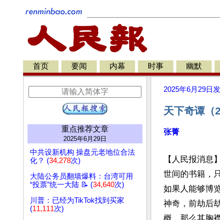
首页
要闻
内幕
时事
幽默
2025年6月29日
天下奇谭（
重点推荐文章
张菁
2025年6月29日
中共设新机构 操盘元老地位合法
【人民报消息
化？ (
34,278
次)
世间的书籍，
大陆公务员翻墙爆料：台湾可用
“投票”统一大陆 📝 (
34,640
次)
如果人能够博
川普：已经为TikTok找到买家
神奇，前劫后
(
11,111
次)
概，那么其胸