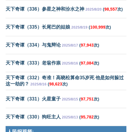
天下奇谭（336）参星之神和汾水之神
(
98,557
次)
2025/8/20
天下奇谭（335）长尾巴的姑娘
(
100,999
次)
2025/8/19
天下奇谭（334）与鬼辩论
(
97,943
次)
2025/8/17
天下奇谭（333）老翁作祟
(
97,084
次)
2025/8/16
天下奇谭（332）奇准！高晓松算命35岁死 他是如何躲过
这一劫的？
(
98,623
次)
2025/8/16
天下奇谭（331）火星童子
(
97,751
次)
2025/8/15
天下奇谭（330）狗旺主人
(
95,782
次)
2025/8/13
人民报视频: