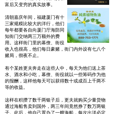
富后又变穷的真实故事。

清朝嘉庆年间，福建厦门有十
三家规糢比较大的洋行，他们
每年都要各自向厦门厅海防同
知衙门交纳两三万额外的费
用。这样衙门里的幕僚、衙役
收入也很高，他们每日豪赌，衙门内外设有七八个
赌局，彻夜不止。

有个某姓更夫奔走在这些人中，每天为他们送上茶
水、酒水和小吃，幕僚、衙役就以一些筹码作为他
的报酬，这样他每天可以获得数十或成百上千两不
等的收益。

这样在积攒了数千两银子后，更夫就购买少量货物
通过海船售卖到国外，两三年间竟然挣了数万两银
子。此后，他自己置办了一艘海船，每次出洋必定