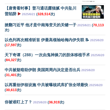
【唐青看时事】普习通话露猫腻 中共坠川
普陷阱
▶️
(
328,514
次)
2025/6/21
掀翻习近平 他才是中南海变天的关键一子
(
70,113
2025/6/21
次)
以色列再次精准斩首 伊最高领袖哈梅内伊失联 📝
2025/6/20
(
17,597
次)
天下奇谭（288）一次由鬼神操刀的肢体移植手术
2025/6/20
(
84,327
次)
中共被疑暗助伊朗 美国两周内决定是否出兵
2025/6/20
(
31,401
次)
以再重创伊核设施 中共被曝核武库扩张全球最快
2025/6/20
(
30,613
次)
你被谁盯上了？
(
36,919
次)
2025/6/20