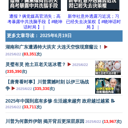
遭报？俩党媒高官消失；高
新华社意外透露习近况；习
考暴露中共洗脑手段【 #晓坤
已经失去决策权【 #晓坤话时
话时局 】｜
局 】｜
更多文章导读：
2025年6月19日
湖南和广东遭遇特大洪灾 大连天空惊现窟窿云！
▶️
(
83,351
次)
2025/6/22
灵璧有灵 抢土豆老天送冰雹？
▶️
2025/6/22
(
335,390
次)
【唐青看时事】川普震撼时刻 以伊三场战
争
▶️
(
335,330
次)
2025/6/22
2025年中国到底有多惨 生活越来越穷 政府越过越紧 📝
(
33,711
次)
2025/6/22
川普为何轰炸伊朗 揭开背后更深层原因
(
13,967
次)
2025/6/22