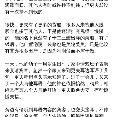
满载而归。其他人有时或许挣不到钱，但更夫却没
有一次挣不到钱的。

很快，更夫有了更多的货船，很多人来找他入股，
股金也多于其他人。于是他逐渐扩充规糢，慢慢
的，他的名下竟然有了十二三艘出洋的海船。有了
钱后，他广置宅院，装修也是美轮美奂。只是他没
有置办很多田产，是因为利润薄而不屑于做。

一天，他的幼子一周岁生日时，家中请戏班子表演
来宴请宾客。忽然一个家人来到更夫耳边耳语了几
句，更夫稍稍点头表示知道了。过了一会儿，又来
了一个人与他耳语，他的神色依旧怡然；稍后，相
继又有五六个人与他耳语，更夫脸色大变，有些惊
慌失措。

旁边有偷听到耳语内容的宾客，也交头接耳，不停
的叹息。原来第一个人告诉他一艘船因遇风暴翻