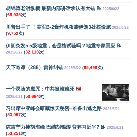
胡锦涛老泪纵横 最新内部讲话承认有大错 📝
2025/6/22
(
68,935
次)
川普出手了 ！美军B-2轰炸机夜袭伊朗3处核设施
2025/6/22
(
9,752
次)
伊朗突发5.5级地震，会是核试验吗？地震专家回应 📝
(
32,110
次)
2025/6/22
天下奇谭（288）雷神纠错
(
85,498
次)
2025/6/22
一个灵验的魔咒：中共挺谁谁死
🖼️
(
59,684
次)
2025/6/21
习出席中亚峰会暗藏惊天秘密--准备出逃之路
2025/6/21
(
53,097
次)
陈吉宁力捧胡海峰 巴结胡锦涛 背弃习近平? 📝
2025/6/21
(
53,251
次)