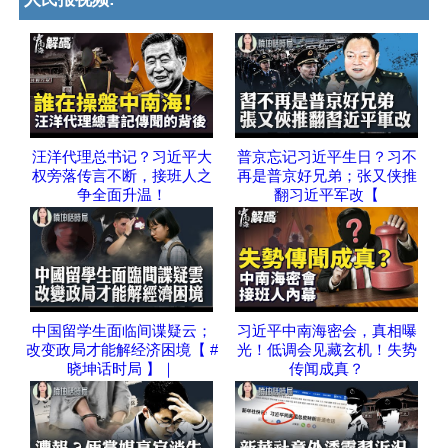
汪洋代理总书记？习近平大
普京忘记习近平生日？习不
权旁落传言不断，接班人之
再是普京好兄弟；张又侠推
争全面升温！
翻习近平军改【
中国留学生面临间谍疑云；
习近平中南海密会，真相曝
改变政局才能解经济困境【 #
光！低调会见藏玄机！失势
晓坤话时局 】｜
传闻成真？