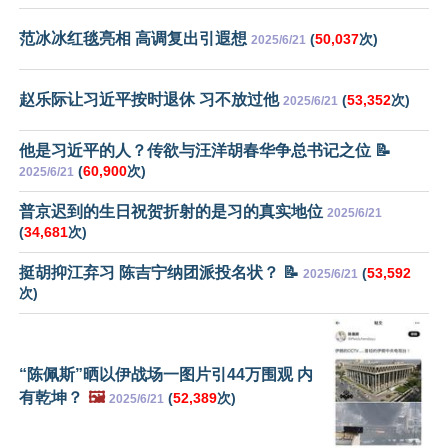
范冰冰红毯亮相 高调复出引遐想
(
50,037
次)
2025/6/21
赵乐际让习近平按时退休 习不放过他
(
53,352
次)
2025/6/21
他是习近平的人？传欲与汪洋胡春华争总书记之位 📝
(
60,900
次)
2025/6/21
普京迟到的生日祝贺折射的是习的真实地位
2025/6/21
(
34,681
次)
挺胡抑江弃习 陈吉宁纳团派投名状？ 📝
(
53,592
2025/6/21
次)
“陈佩斯”晒以伊战场一图片引44万围观 内
有乾坤？
🖼️
(
52,389
次)
2025/6/21