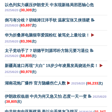
以色列实力碾压伊朗变天 中东现新格局邪恶轴心危
(
30,309
次)
2025/6/20
倒习有分歧？胡锦涛汪洋手软 温家宝张又侠强硬 📝
(
65,697
次)
2025/6/20
华为折叠屏电脑狠宰爱国粉红 被骂史上最垃圾！
▶️
(
83,396
次)
2025/6/20
太子党动手了？胡德平刘源邓朴方陈元要习退位 📝
(
58,895
次)
2025/6/20
新疆高速口再现“大白” 19岁少年凌晨发高烧送外卖！
▶️
(
80,979
次)
2025/6/20
湖南花炮厂爆炸 官方隐瞒伤亡人数
▶️
(
86,233
次)
2025/6/20
伊朗政权临崩 中共为何又急又怕 态度一天一变 📝
2025/6/20
(
38,805
次)
中共欲布中亚新棋局 美以出手将灰飞烟灭
(
31,347
2025/6/20