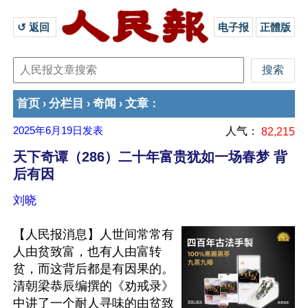
↺ 返回 
电子报
正體版
首页
分栏目
奇闻
文章
›
›
›
：
2025年6月19日
发表
人气：
82,215
天下奇谭（286）二十年富贵犹如一场春梦 背
后有因
刘晓
【人民报消息】人世间常常有
人由贫致富，也有人由富转
贫，而这背后都是有因果的。
清朝梁恭辰编撰的《劝戒录》
中讲了一个耐人寻味的由贫致