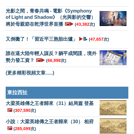
光影之間，青春共鳴 - 電影《Symphony
of Light and Shadow》（光與影的交響）
將於母親節在乾淨世界首播
🖼️▶️
(
43,382
次)
又倒黴了！「習近平三胞胎出爐」
▶️
📝
(
47,657
次)
誰在逼大陸年輕人謀反？躺平成間諜，境外
勢力發工資？
🖼️▶️
(
66,998
次)
(更多精彩視頻文章......)
東拉西扯
大梁英雄傳之王者歸來（31）結局篇 登基
🖼️
(
307,590
次)
小說：大梁英雄傳之王者歸來（30） 相府
🖼️
(
285,099
次)