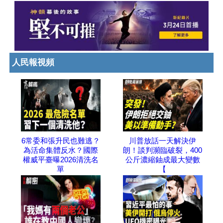
人民報視頻
6常委和張升民也難逃？
川普放話一天解決伊
為活命集體反水？國際
朗！談判瀕臨破裂，400
權威平臺曝2026清洗名
公斤濃縮鈾成最大變數
單
【