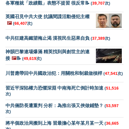
各軍種就「政績觀」表態不提習 很反常📝
(
39,707
次)
英國召見中共大使 抗議間諜活動侵犯主權
🖼️
(
66,407
次)
中共狂建高鐵望梅止渴 漠視民生惡果自負
(
37,389
次)
神韻巴黎連場爆滿 精英找到與創世主的連
接
🖼️
📝
(
49,619
次)
川普應帶回中共國政治犯：用關稅和制裁做槓桿
(
47,541
次)
習近平深陷權力恐懼深淵 中南海死亡倒計時加速
(
51,516
次)
中共倆防長遭重判 分析：為推出張又俠做鋪墊？
(
53,597
次)
將半個政治局搬到上海 習最擔心某年某月某一天
(
36,665