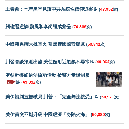
王春彥：七年黑牢見證中共系統性信仰迫害📝
(
47,952
次)
觸碰習逆鱗 魏鳳和李尚福成祭品
(
70,869
次)
中國籍男擁大批軍火 引爆泰國國安疑慮
(
50,842
次)
川習會談預測出籠 美使館附近氣氛不尋常📝
(
49,964
次)
歹徒幹擾紐約法輪功活動 被警方當場制服
🖼️▶️
📝
(
45,052
次)
美伊談判宣告破局 川普：「完全無法接受」📝
(
50,921
次)
美伊衝突不斷升級 中國經濟「身陷火海」
(
50,080
次)