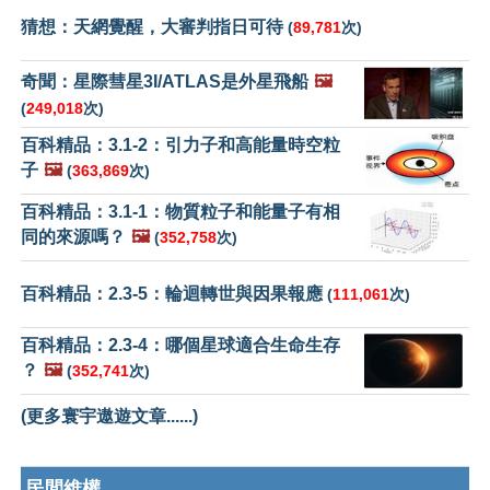
猜想：天網覺醒，大審判指日可待
(
89,781
次)
奇聞：星際彗星3I/ATLAS是外星飛船
🖼️
(
249,018
次)
百科精品：3.1-2：引力子和高能量時空粒
子
🖼️
(
363,869
次)
百科精品：3.1-1：物質粒子和能量子有相
同的來源嗎？
🖼️
(
352,758
次)
百科精品：2.3-5：輪迴轉世與因果報應
(
111,061
次)
百科精品：2.3-4：哪個星球適合生命生存
？
🖼️
(
352,741
次)
(更多寰宇遨遊文章......)
民間維權