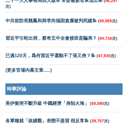
二十一大人事佈局四大版本 常委最新名單流出📝
(
56,297
次)
中共前防長魏鳳和與李尚福因貪腐被判死緩📝
(
50,065
次)
習近平引蛇出洞，蔡奇五中全會接班是騙局？
(
54,716
次)
已過120天，爲何習近平還動不了張又俠？📝
(
47,930
次)
(更多官場內幕文章......)
時事評論
美伊衝突不斷升級 中國經濟「身陷火海」
(
50,080
次)
各軍種就「政績觀」表態不提習 很反常📝
(
39,707
次)