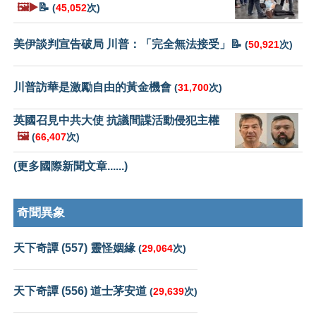
🖼️▶️
📝
(
45,052
次)
美伊談判宣告破局 川普：「完全無法接受」📝
(
50,921
次)
川普訪華是激勵自由的黃金機會
(
31,700
次)
英國召見中共大使 抗議間諜活動侵犯主權
🖼️
(
66,407
次)
(更多國際新聞文章......)
奇聞異象
天下奇譚 (557) 靈怪姻緣
(
29,064
次)
天下奇譚 (556) 道士茅安道
(
29,639
次)