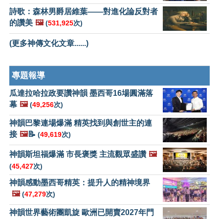
詩歌：森林男爵居維葉——對進化論反對者
的讚美
🖼️
(
531,925
次)
(更多神傳文化文章......)
專題報導
瓜達拉哈拉政要讚神韻 墨西哥16場圓滿落
幕
🖼️
(
49,256
次)
神韻巴黎連場爆滿 精英找到與創世主的連
接
🖼️
📝
(
49,619
次)
神韻斯坦福爆滿 市長褒獎 主流觀眾盛讚
🖼️
(
45,427
次)
神韻感動墨西哥精英：提升人的精神境界
🖼️
(
47,279
次)
神韻世界藝術團凱旋 歐洲已開賣2027年門