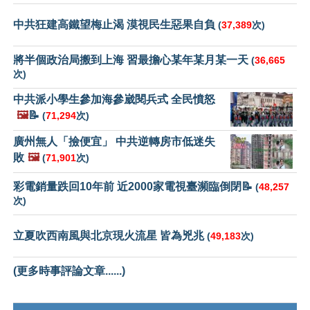
中共狂建高鐵望梅止渴 漠視民生惡果自負
(
37,389
次)
將半個政治局搬到上海 習最擔心某年某月某一天
(
36,665
次)
中共派小學生參加海參崴閱兵式 全民憤怒
🖼️
📝
(
71,294
次)
廣州無人「撿便宜」 中共逆轉房市低迷失
敗
🖼️
(
71,901
次)
彩電銷量跌回10年前 近2000家電視臺瀕臨倒閉📝
(
48,257
次)
立夏吹西南風與北京現火流星 皆為兇兆
(
49,183
次)
(更多時事評論文章......)