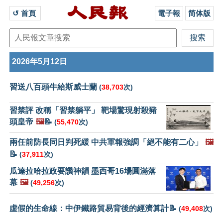
↺ 首頁 
電子報
简体版
2026年5月12日
習送八百頭牛給斯威士蘭
(
38,703
次)
習禁評 改稱「習禁躺平」 靶場驚現射殺豬
頭皇帝
🖼️
📝
(
55,470
次)
兩任前防長同日判死緩 中共軍報強調「絕不能有二心」
🖼️
📝
(
37,911
次)
瓜達拉哈拉政要讚神韻 墨西哥16場圓滿落
幕
🖼️
(
49,256
次)
虛假的生命線：中伊鐵路貿易背後的經濟算計📝
(
49,408
次)