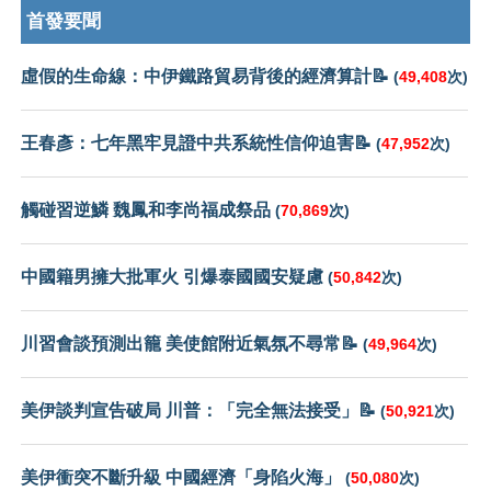
首發要聞
虛假的生命線：中伊鐵路貿易背後的經濟算計📝
(
49,408
次)
王春彥：七年黑牢見證中共系統性信仰迫害📝
(
47,952
次)
觸碰習逆鱗 魏鳳和李尚福成祭品
(
70,869
次)
中國籍男擁大批軍火 引爆泰國國安疑慮
(
50,842
次)
川習會談預測出籠 美使館附近氣氛不尋常📝
(
49,964
次)
美伊談判宣告破局 川普：「完全無法接受」📝
(
50,921
次)
美伊衝突不斷升級 中國經濟「身陷火海」
(
50,080
次)