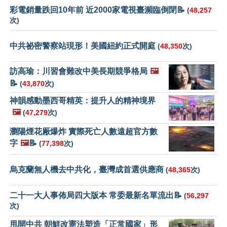
彩電銷量跌回10年前 近2000家電視臺瀕臨倒閉📝
(
48,257
次)
中共祕密警察站現形！美國紐約正式開庭
(
48,350
次)
訪高瑜：川習會難改中美長期競爭格局
🖼️
📝
(
43,870
次)
神韻感動墨西哥精英：提升人的精神境界
🖼️
(
47,279
次)
瀏陽煙花厰爆炸 實際死亡人數遠超官方數
字
🖼️
📝
(
77,398
次)
烏克蘭無人機去中共化，臺灣成首選供應商
(
48,365
次)
二十一大人事佈局四大版本 常委最新名單流出📝
(
56,297
次)
甩開中共 朝鮮改憲法塑造「正常國家」形