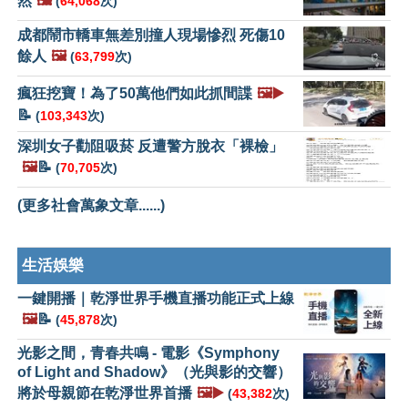
然
🖼️
(
64,068
次)
成都鬧市轎車無差別撞人現場慘烈 死傷10
餘人
🖼️
(
63,799
次)
瘋狂挖寶！為了50萬他們如此抓間諜
🖼️▶️
📝
(
103,343
次)
深圳女子勸阻吸菸 反遭警方脫衣「裸檢」
🖼️
📝
(
70,705
次)
(更多社會萬象文章......)
生活娛樂
一鍵開播｜乾淨世界手機直播功能正式上線
🖼️
📝
(
45,878
次)
光影之間，青春共鳴 - 電影《Symphony
of Light and Shadow》（光與影的交響）
將於母親節在乾淨世界首播
🖼️▶️
(
43,382
次)