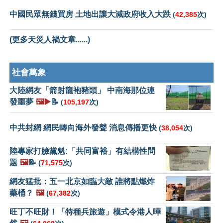
中國民眾無錢買房 土地出讓大減政府收入大跌
(
42,385
次)
(更多天災人禍文章......)
社會萬象
大陸網友「箭射龍袍豬頭」 中南海那位連
發噩夢
🖼️▶️
📝
(
105,197
次)
中共封網 網民轉向海外發聲 消息傳播更快
(
38,054
次)
陸專家打臉黨魁:「共同富裕」有結構性問
題
🖼️
📝
(
71,575
次)
網友猛批：五一北京如臨大敵 誰將點燃炸
藥桶？
🖼️
(
67,382
次)
旺丁不旺財！「特種兵旅遊」模式令港人嘩