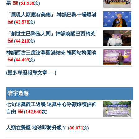
票
🖼️
(
51,538
次)
「展現人類應有美德」 神韻巴黎十場爆滿
🖼️
(
43,578
次)
「創世主已降臨人間」神韻喚醒巴西精英
🖼️
(
44,210
次)
神韻西宮三度謝幕圓滿結束 福岡站將開演
🖼️
(
44,499
次)
(更多專題報導文章......)
寰宇遨遊
七旬退黨義工遇襲 退黨中心呼籲維護信仰
自由
🖼️
(
142,540
次)
人類在覺醒 地球即將升級？
(
39,071
次)