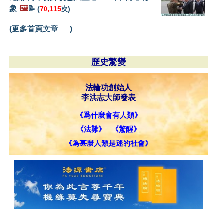
象
🖼️
📝
(
70,115
次)
(更多首頁文章......)
歷史驚變
法輪功創始人
李洪志大師發表
《爲什麼會有人類》
《法難》
《驚醒》
《為甚麼人類是迷的社會》