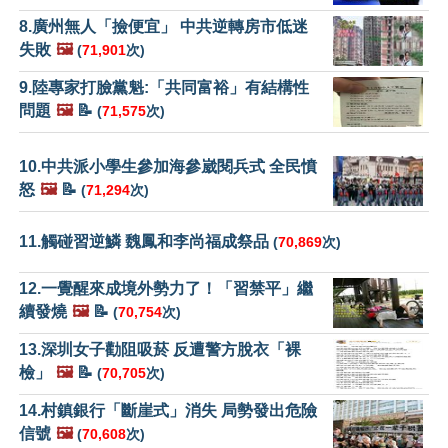
8.廣州無人「撿便宜」 中共逆轉房市低迷
失敗
🖼️
(
71,901
次)
9.陸專家打臉黨魁:「共同富裕」有結構性
問題
🖼️
📝
(
71,575
次)
10.中共派小學生參加海參崴閱兵式 全民憤
怒
🖼️
📝
(
71,294
次)
11.觸碰習逆鱗 魏鳳和李尚福成祭品
(
70,869
次)
12.一覺醒來成境外勢力了！「習禁平」繼
續發燒
🖼️
📝
(
70,754
次)
13.深圳女子勸阻吸菸 反遭警方脫衣「裸
檢」
🖼️
📝
(
70,705
次)
14.村鎮銀行「斷崖式」消失 局勢發出危險
信號
🖼️
(
70,608
次)