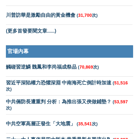
川普訪華是激勵自由的黃金機會
(
31,700
次)
(更多首發要聞文章......)
官場內幕
觸碰習逆鱗 魏鳳和李尚福成祭品
(
70,869
次)
習近平深陷權力恐懼深淵 中南海死亡倒計時加速
(
51,516
次)
中共倆防長遭重判 分析：為推出張又俠做鋪墊？
(
53,597
次)
中共空軍高層正發生「大地震」
(
35,541
次)