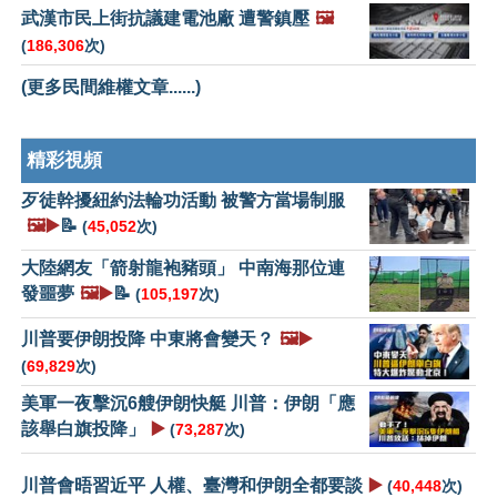
武漢市民上街抗議建電池廠 遭警鎮壓
🖼️
(
186,306
次)
(更多民間維權文章......)
精彩視頻
歹徒幹擾紐約法輪功活動 被警方當場制服
🖼️▶️
📝
(
45,052
次)
大陸網友「箭射龍袍豬頭」 中南海那位連
發噩夢
🖼️▶️
📝
(
105,197
次)
川普要伊朗投降 中東將會變天？
🖼️▶️
(
69,829
次)
美軍一夜擊沉6艘伊朗快艇 川普：伊朗「應
該舉白旗投降」
▶️
(
73,287
次)
川普會晤習近平 人權、臺灣和伊朗全都要談
▶️
(
40,448
次)