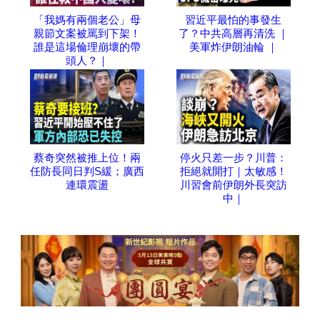
「我媽有兩個老公」母
習近平最怕的事發生
親節文案被罵到下架！
了？中共高層再清洗 ｜
誰是這場倫理崩壞的帶
美軍炸伊朗油輪 ｜
頭人？｜
蔡奇突然被推上位！兩
停火只差一步？川普：
任防長同日判S緩；廣西
拒絕就開打｜太敏感！
連環震盪
川習會前伊朗外長突訪
中｜