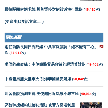
最後關頭伊朗求饒 川普暫停對伊毀滅性打擊📝
(
46,410
次)
(更多幽默笑話文章......)
國際新聞
兩任前防長同日判死緩 中共軍報強調「絕不能有二心」
🖼️
📝
(
37,911
次)
虛假的生命線：中伊鐵路貿易背後的經濟算計📝
(
49,408
次)
中國籍男擁大批軍火 引爆泰國國安疑慮
(
50,842
次)
川習會談預測出籠 美使館附近氣氛不尋常📝
(
49,964
次)
歹徒幹擾紐約法輪功活動 被警方當場制服