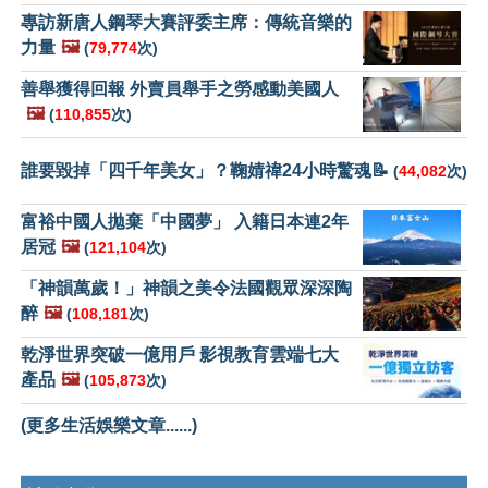
專訪新唐人鋼琴大賽評委主席：傳統音樂的
力量
🖼️
(
79,774
次)
善舉獲得回報 外賣員舉手之勞感動美國人
🖼️
(
110,855
次)
誰要毀掉「四千年美女」？鞠婧禕24小時驚魂📝
(
44,082
次)
富裕中國人拋棄「中國夢」 入籍日本連2年
居冠
🖼️
(
121,104
次)
「神韻萬歲！」神韻之美令法國觀眾深深陶
醉
🖼️
(
108,181
次)
乾淨世界突破一億用戶 影視教育雲端七大
產品
🖼️
(
105,873
次)
(更多生活娛樂文章......)