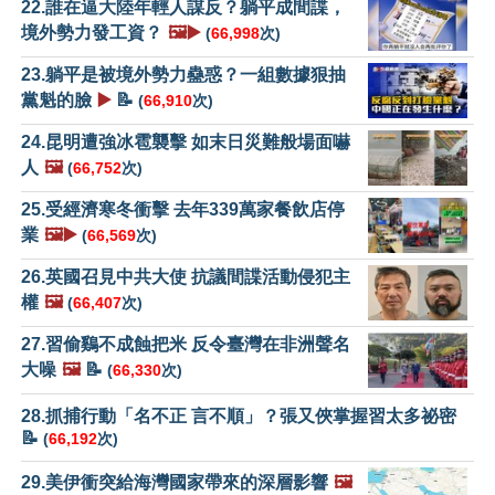
22.誰在逼大陸年輕人謀反？躺平成間諜，
境外勢力發工資？
🖼️▶️
(
66,998
次)
23.躺平是被境外勢力蠱惑？一組數據狠抽
黨魁的臉
▶️
📝
(
66,910
次)
24.昆明遭強冰雹襲擊 如末日災難般場面嚇
人
🖼️
(
66,752
次)
25.受經濟寒冬衝擊 去年339萬家餐飲店停
業
🖼️▶️
(
66,569
次)
26.英國召見中共大使 抗議間諜活動侵犯主
權
🖼️
(
66,407
次)
27.習偷鷄不成蝕把米 反令臺灣在非洲聲名
大噪
🖼️
📝
(
66,330
次)
28.抓捕行動「名不正 言不順」？張又俠掌握習太多祕密
📝
(
66,192
次)
29.美伊衝突給海灣國家帶來的深層影響
🖼️