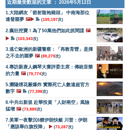
近期最受歡迎的文章 ：
2026年5月12日
1.大陸網友「箭射龍袍豬頭」 中南海那位
連發噩夢
🖼️▶️
📝
(
105,197
次)
2.瘋狂挖寶！為了50萬他們如此抓間諜
🖼️
▶️
📝
(
103,343
次)
3.逃亡歐洲的新疆警察：「再教育營」是揮
之不去的噩夢
🖼️
(
89,279
次)
4.專訪新唐人鋼琴大賽評委主席：傳統音樂
的力量
🖼️
(
79,774
次)
5.瀏陽煙花厰爆炸 實際死亡人數遠超官方
數字
🖼️
📝
(
77,398
次)
6.中共出新規 赴華投資「人財兩空」風險
猛增
🖼️
(
73,889
次)
7.美軍一夜擊沉6艘伊朗快艇 川普：伊朗
「應該舉白旗投降」
▶️
(
73,287
次)