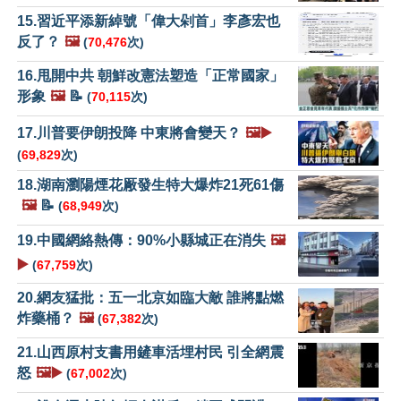
15.習近平添新綽號「偉大剁首」李彥宏也
反了？
🖼️
(
70,476
次)
16.甩開中共 朝鮮改憲法塑造「正常國家」
形象
🖼️
📝
(
70,115
次)
17.川普要伊朗投降 中東將會變天？
🖼️▶️
(
69,829
次)
18.湖南瀏陽煙花厰發生特大爆炸21死61傷
🖼️
📝
(
68,949
次)
19.中國網絡熱傳：90%小縣城正在消失
🖼️
▶️
(
67,759
次)
20.網友猛批：五一北京如臨大敵 誰將點燃
炸藥桶？
🖼️
(
67,382
次)
21.山西原村支書用鏟車活埋村民 引全網震
怒
🖼️▶️
(
67,002
次)