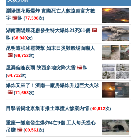
瀏陽煙花厰爆炸 實際死亡人數遠超官方數
字
🖼️
📝
(
77,398
次)
湖南瀏陽煙花厰發生特大爆炸21死61傷
🖼️
📝
(
68,949
次)
昆明遭強冰雹襲擊 如末日災難般場面嚇人
🖼️
(
66,752
次)
屋漏偏逢夜雨 陝西多地突降大雪
🖼️
📝
(
64,712
次)
爆炸又來了！濟南一廠房爆炸升起巨大火球
🖼️
(
71,653
次)
目擊者揭北京集市推土車撞人慘案內情
(
40,912
次)
重慶一隧道發生爆炸4亡9傷 工人每天提心
吊膽
🖼️
(
69,561
次)