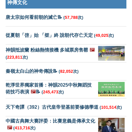
神傳文化
唐太宗如何看前朝的滅亡📝
(
57,788
次)
從夏朝「啓」始 「桀」終 說朝代存亡天定
(
49,025
次)
神韻抵波蘭 粉絲熱情接機 多城票房售罄
🖼️
(
223,811
次)
秦嶺太白山的神奇傳說📝
(
82,052
次)
乾淨世界獨家首播：神韻2025中秋舞蹈技
術技巧表演
🖼️
📝
(
245,473
次)
天下奇譚（392）古代皇帝登基前要修德學道
(
101,514
次)
中國古典舞大賽評委：比賽意義是傳承文化
🖼️
(
413,716
次)