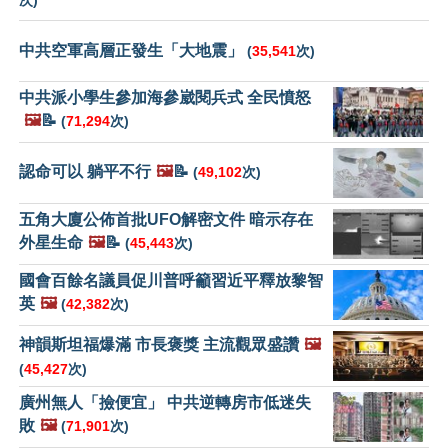
次)
中共空軍高層正發生「大地震」
(
35,541
次)
中共派小學生參加海參崴閱兵式 全民憤怒
🖼️
📝
(
71,294
次)
認命可以 躺平不行
🖼️
📝
(
49,102
次)
五角大廈公佈首批UFO解密文件 暗示存在
外星生命
🖼️
📝
(
45,443
次)
國會百餘名議員促川普呼籲習近平釋放黎智
英
🖼️
(
42,382
次)
神韻斯坦福爆滿 市長褒獎 主流觀眾盛讚
🖼️
(
45,427
次)
廣州無人「撿便宜」 中共逆轉房市低迷失
敗
🖼️
(
71,901
次)