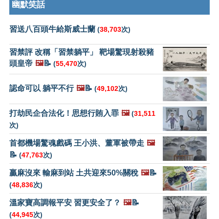
幽默笑話
習送八百頭牛給斯威士蘭
(
38,703
次)
習禁評 改稱「習禁躺平」 靶場驚現射殺豬
頭皇帝
🖼️
📝
(
55,470
次)
認命可以 躺平不行
🖼️
📝
(
49,102
次)
打劫民企合法化！思想行賄入罪
🖼️
(
31,511
次)
首都機場驚魂戲碼 王小洪、董軍被帶走
🖼️
📝
(
47,763
次)
贏麻沒來 輸麻到站 土共迎來50%關稅
🖼️
📝
(
48,836
次)
溫家寶高調報平安 習更安全了？
🖼️
📝
(
44,945
次)