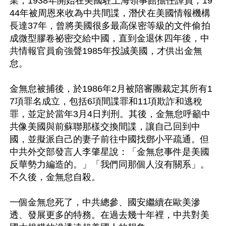
業；1938年開始在美國駐上海領事館擔任譯員，19
44年被周恩來收為中共間諜，潛伏在美國情報機構
長達37年，曾將美國很多最高保密等級的文件偷拍
成微型膠卷祕密交給中國，直到金退休四年後，中
共情報官員俞強聲1985年投誠美國，才供出金無
怠。

金無怠被捕後，於1986年2月被陪審團裁定其所有1
7項罪名成立，包括6項間諜罪和11項欺詐和逃稅
罪，並定於當年3月4日判刑。其後，金無怠呼籲中
共像美國與前蘇聯那樣交換間諜，讓自己回到中
國，並擬派自己的妻子前往中國找鄧小平疏通。但
中共外交部發言人李肇星說：「金無怠事件是美國
反華勢力編造的。」「我們同那個人沒有關系」。
不久後，金無怠自殺。

一個金無怠死了，中共總參、國安繼續在歐美滲
透、發展更多的特務。在過去幾十年裡，中共對美