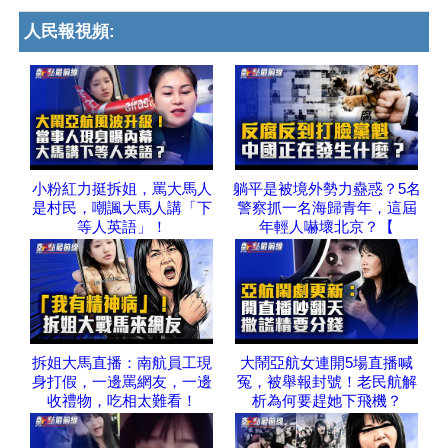
人民報視頻:
小粉紅力挺拆姐，罵大馬人
躺平是被境外勢力蠱惑？5名
是村民，嘲諷大馬人講「下
警察抓一名海歸青年，這屆
等人英語」！
年輕人嚇壞北京？【
拆姐大馬直播：南航員工現
大鬧亞航女連開5場直播喊
身打假，一邊罵網友，一邊
冤，被舉報封號！老民航解
收禮物，吃相太難看！
析為何要趕她下飛機？