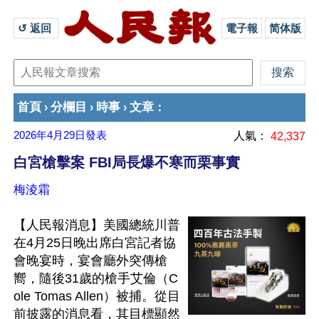
↺ 返回 
電子報
简体版
首頁
分欄目
時事
文章
›
›
›
：
2026年4月29日
發表
人氣：
42,337
白宮槍擊案 FBI局長爆不寒而栗事實
梅淩霜
【人民報消息】美國總統川普
在4月25日晚出席白宮記者協
會晚宴時，宴會廳外突傳槍
嚮，隨後31歲的槍手艾倫（C
ole Tomas Allen）被捕。從目
前披露的消息看，其目標顯然