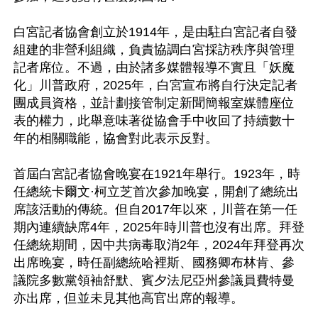
白宮記者協會創立於1914年，是由駐白宮記者自發
組建的非營利組織，負責協調白宮採訪秩序與管理
記者席位。不過，由於諸多媒體報導不實且「妖魔
化」川普政府，2025年，白宮宣布將自行決定記者
團成員資格，並計劃接管制定新聞簡報室媒體座位
表的權力，此舉意味著從協會手中收回了持續數十
年的相關職能，協會對此表示反對。

首屆白宮記者協會晚宴在1921年舉行。1923年，時
任總統卡爾文·柯立芝首次參加晚宴，開創了總統出
席該活動的傳統。但自2017年以來，川普在第一任
期內連續缺席4年，2025年時川普也沒有出席。拜登
任總統期間，因中共病毒取消2年，2024年拜登再次
出席晚宴，時任副總統哈裡斯、國務卿布林肯、參
議院多數黨領袖舒默、賓夕法尼亞州參議員費特曼
亦出席，但並未見其他高官出席的報導。
