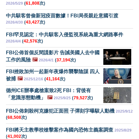
(
61,808
次)
2026/5/29
中共駭客曾偷新冠疫苗數據！FBI局長親赴意國引渡
(
43,427
次)
2026/4/30
FBI罕見認定：中共駭客入侵監視系統為重大網路事件
(
42,576
次)
2026/4/4
FBI公佈首個反間諜影片 告誡美國人去中國
工作的風險
🖼️
(
37,194
次)
2026/4/1
FBI挫敗加州一起新年夜爆炸襲擊陰謀 四人
被捕
🖼️
(
41,164
次)
2025/12/16
德州ICE辦事處槍案致2死 FBI：背後有
「意識形態動機」
🖼️
(
79,527
次)
2025/9/25
FBI公佈刺殺柯克嫌犯正面照 子彈刻字曝駭人動機
2025/9/12
(
68,508
次)
FBI將天主教學校槍擊案作為國內恐怖主義案調查
2025/8/29
(
41,002
次)