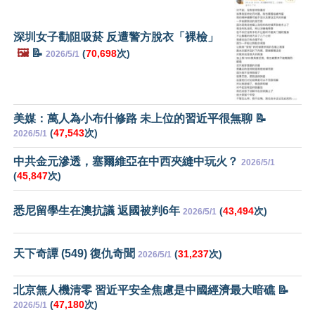
深圳女子勸阻吸菸 反遭警方脫衣「裸檢」
🖼️
📝
(
70,698
次)
2026/5/1
美媒：萬人為小布什修路 未上位的習近平很無聊 📝
(
47,543
次)
2026/5/1
中共金元滲透，塞爾維亞在中西夾縫中玩火？
2026/5/1
(
45,847
次)
悉尼留學生在澳抗議 返國被判6年
(
43,494
次)
2026/5/1
天下奇譚 (549) 復仇奇聞
(
31,237
次)
2026/5/1
北京無人機清零 習近平安全焦慮是中國經濟最大暗礁 📝
(
47,180
次)
2026/5/1