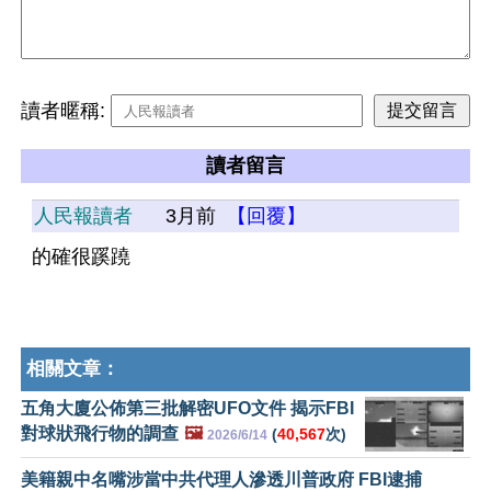
讀者暱稱:
讀者留言
人民報讀者
3月前
【回覆】
的確很蹊蹺
相關文章：
五角大廈公佈第三批解密UFO文件 揭示FBI
對球狀飛行物的調查
🖼️
(
40,567
次)
2026/6/14
美籍親中名嘴涉當中共代理人滲透川普政府 FBI逮捕