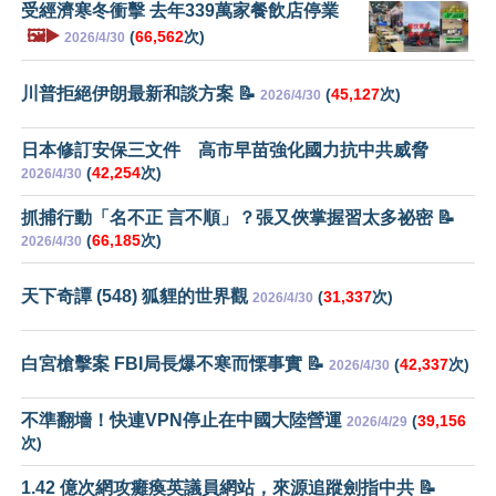
受經濟寒冬衝擊 去年339萬家餐飲店停業
🖼️▶️
(
66,562
次)
2026/4/30
川普拒絕伊朗最新和談方案 📝
(
45,127
次)
2026/4/30
日本修訂安保三文件 高市早苗強化國力抗中共威脅
(
42,254
次)
2026/4/30
抓捕行動「名不正 言不順」？張又俠掌握習太多祕密 📝
(
66,185
次)
2026/4/30
天下奇譚 (548) 狐貍的世界觀
(
31,337
次)
2026/4/30
白宮槍擊案 FBI局長爆不寒而慄事實 📝
(
42,337
次)
2026/4/30
不準翻墻！快連VPN停止在中國大陸營運
(
39,156
2026/4/29
次)
1.42 億次網攻癱瘓英議員網站，來源追蹤劍指中共 📝