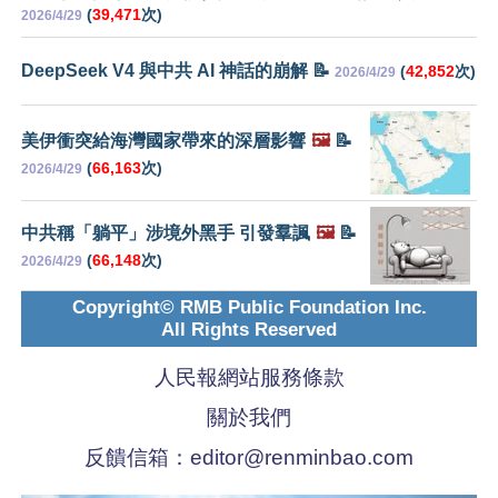
(
39,471
次)
2026/4/29
DeepSeek V4 與中共 AI 神話的崩解 📝
(
42,852
次)
2026/4/29
美伊衝突給海灣國家帶來的深層影響
🖼️
📝
(
66,163
次)
2026/4/29
中共稱「躺平」涉境外黑手 引發羣諷
🖼️
📝
(
66,148
次)
2026/4/29
Copyright© RMB Public Foundation Inc.
All Rights Reserved
人民報網站服務條款
關於我們
反饋信箱：
editor@renminbao.com