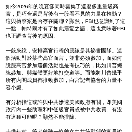
如今2026年的晚宴卻同時雲集了這麼多重量級高
官，是巧合還是背後有一股看不見的力量在推動？
這與槍擊案是否存在關聯？顯然，FBI也意識到了這
一點，帕特爾才有了如此震驚之語，這也意味著FBI
也正調查背後的原因。

一般來說，安排高官行程的應該是其祕書團隊。這
個活動對於某些高官而言，並非必須參加，而如何
說服高官參加這個活動也是有技巧的，比如川普總
統參加、與媒體更好地打交道等。而能將川普幾乎
所有內閣成員都推動參加，白宮記者協會的力量不
容小覷。

有分析指這或許與中共滲透美國政府有關，即美國
政府內一些助理和中低級官員或被中共收買。有沒
有這種可能呢？顯然不能排除。

十幾年前，筆者曾聽一位曾在中共統戰部的官員說