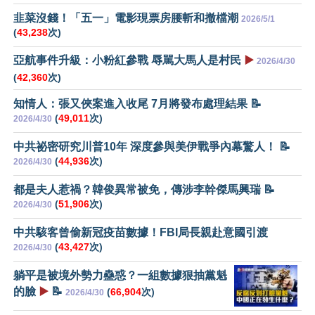
韭菜沒錢！「五一」電影現票房腰斬和撤檔潮
2026/5/1
(
43,238
次)
亞航事件升級：小粉紅參戰 辱駡大馬人是村民
▶️
2026/4/30
(
42,360
次)
知情人：張又俠案進入收尾 7月將發布處理結果 📝
(
49,011
次)
2026/4/30
中共祕密研究川普10年 深度參與美伊戰爭內幕驚人！ 📝
(
44,936
次)
2026/4/30
都是夫人惹禍？韓俊異常被免，傳涉李幹傑馬興瑞 📝
(
51,906
次)
2026/4/30
中共駭客曾偷新冠疫苗數據！FBI局長親赴意國引渡
(
43,427
次)
2026/4/30
躺平是被境外勢力蠱惑？一組數據狠抽黨魁
的臉
▶️
📝
(
66,904
次)
2026/4/30