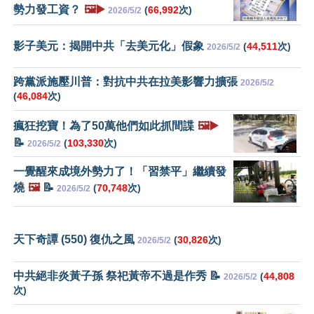
勢力發工資？
🖼️▶️
(
66,992
次)
2026/5/2
影子美元：揭開中共「去美元化」假象
(
44,511
次)
2026/5/2
跨黨派施壓川普：對抗中共在拉美影響力擴張
2026/5/2
(
46,084
次)
瘋狂挖寶！為了50萬他們如此抓間諜
🖼️▶️
📝
(
103,330
次)
2026/5/2
一覺醒來成境外勢力了！「習禁平」繼續發
燒
🖼️
📝
(
70,748
次)
2026/5/2
天下奇譚 (550) 復仇之風
(
30,826
次)
2026/5/2
中共絕非炎黃子孫 祭祀黃帝不過是作秀 📝
(
44,808
2026/5/2
次)