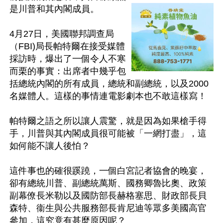
是川普和其內閣成員。

4月27日，美國聯邦調查局
（FBI)局長帕特爾在接受媒體
採訪時，爆出了一個令人不寒
而栗的事實：出席者中幾乎包
括總統內閣的所有成員，總統和副總統，以及2000
名媒體人。這樣的事情連電影劇本也不敢這樣寫！

帕特爾之語之所以讓人震驚，就是因為如果槍手得
手，川普與其內閣成員很可能被「一網打盡」，這
如何能不讓人後怕？

這件事也的確很蹊蹺，一個白宮記者協會的晚宴，
卻有總統川普、副總統萬斯、國務卿魯比奧、政策
副幕僚長米勒以及國防部長赫格塞思、財政部長貝
森特、衞生與公共服務部長肯尼迪等眾多美國高官
參加，這究竟有甚麼原因呢？
