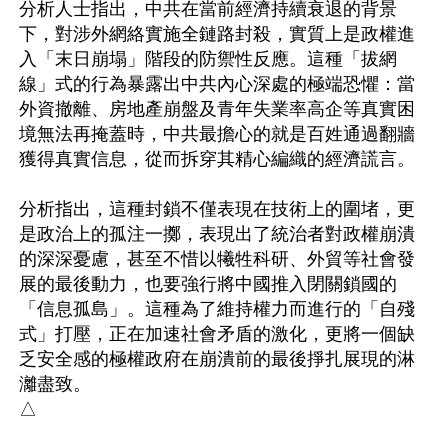
分析人士指出，中共在當前經濟持續衰退的背景
下，對涉外網絡實施全鏈路封殺，實質上是政權進
入「末日崩塌」階段的防禦性反應。這種「拔網
線」式的行為暴露出中共內心深處的極端恐懼：當
外資撤離、房地產崩盤及青年失業率高企等真實困
境無法再掩蓋時，中共最擔心的就是百姓通過翻牆
獲得真實信息，從而拆穿其精心編織的經濟謊言。

分析指出，這種封鎖不僅表現在技術上的圍堵，更
是政治上的孤注一擲，表現出了統治者對政權崩潰
的深深憂慮，甚至不惜以犧牲科研、外貿等社會發
展的最後動力，也要強行將中國推入閉關鎖國的
「信息孤島」。這種為了維持權力而進行的「自殘
式」打壓，正在加速社會矛盾的激化，更將一個缺
乏安全感的極權政府在崩潰前的最後掙扎展現的淋
灕盡致。
