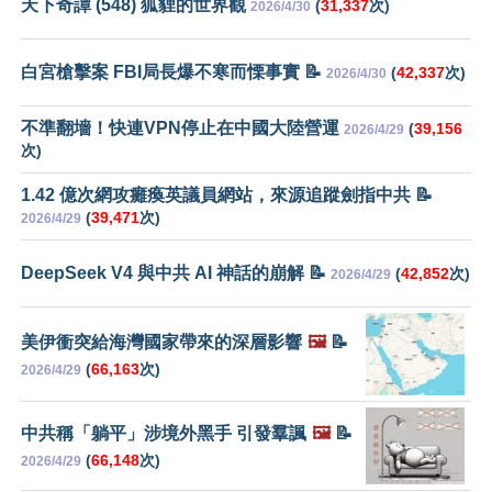
天下奇譚 (548) 狐貍的世界觀
(
31,337
次)
2026/4/30
白宮槍擊案 FBI局長爆不寒而慄事實 📝
(
42,337
次)
2026/4/30
不準翻墻！快連VPN停止在中國大陸營運
(
39,156
2026/4/29
次)
1.42 億次網攻癱瘓英議員網站，來源追蹤劍指中共 📝
(
39,471
次)
2026/4/29
DeepSeek V4 與中共 AI 神話的崩解 📝
(
42,852
次)
2026/4/29
美伊衝突給海灣國家帶來的深層影響
🖼️
📝
(
66,163
次)
2026/4/29
中共稱「躺平」涉境外黑手 引發羣諷
🖼️
📝
(
66,148
次)
2026/4/29