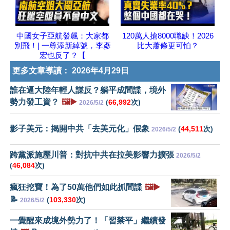
中國女子亞航發飆：大家都
120萬人搶8000職缺！2026
別飛！| 一尊添新綽號，李彥
比大蕭條更可怕？
宏也反了？【
更多文章導讀：
2026年4月29日
誰在逼大陸年輕人謀反？躺平成間諜，境外
勢力發工資？
🖼️▶️
(
66,992
次)
2026/5/2
影子美元：揭開中共「去美元化」假象
(
44,511
次)
2026/5/2
跨黨派施壓川普：對抗中共在拉美影響力擴張
2026/5/2
(
46,084
次)
瘋狂挖寶！為了50萬他們如此抓間諜
🖼️▶️
📝
(
103,330
次)
2026/5/2
一覺醒來成境外勢力了！「習禁平」繼續發