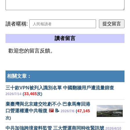
讀者暱稱:
讀者留言
歡迎您的留言反饋。
相關文章：
三十款VPN被列入識別名單 中國翻牆用戶遭流量篩查
(
33,465
次)
2026/7/14
棄臺灣與北京建交吃虧不小 巴拿馬奪回港
口營運權遭中共報復
🖼️
📝
(
47,145
2026/7/6
次)
中共加強跨境資料監管 三大營運商同時收緊訊號
2026/4/10