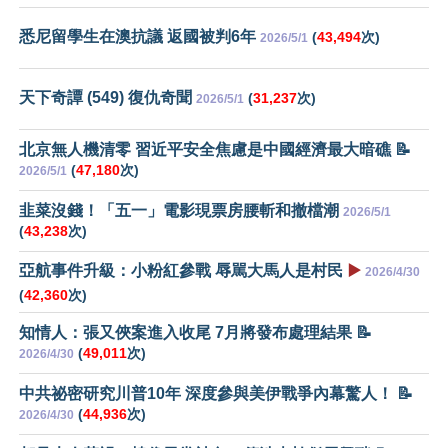
悉尼留學生在澳抗議 返國被判6年
(
43,494
次)
2026/5/1
天下奇譚 (549) 復仇奇聞
(
31,237
次)
2026/5/1
北京無人機清零 習近平安全焦慮是中國經濟最大暗礁 📝
(
47,180
次)
2026/5/1
韭菜沒錢！「五一」電影現票房腰斬和撤檔潮
2026/5/1
(
43,238
次)
亞航事件升級：小粉紅參戰 辱駡大馬人是村民
▶️
2026/4/30
(
42,360
次)
知情人：張又俠案進入收尾 7月將發布處理結果 📝
(
49,011
次)
2026/4/30
中共祕密研究川普10年 深度參與美伊戰爭內幕驚人！ 📝
(
44,936
次)
2026/4/30