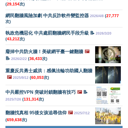
(
29,154
次)
網民翻牆風險加劇 中共反詐軟件變監控器
(
27,777
2026/4/8
次)
執政危機惡化 中共處罰翻牆網民手段升級 📝
2026/3/20
(
43,212
次)
廢掉中共防火牆！美破網平臺一鍵翻牆
🖼️
📝
(
36,433
次)
2026/2/22
重慶反共勇士戚洪：感佩法輪功助國人翻牆
🖼️
(
60,053
次)
2025/9/12
中共嚴控VPN 突破封鎖翻牆有技巧
🖼️
📝
(
131,314
次)
2025/7/26
翻牆找真相 95後女孩追尋信仰
🖼️
2025/7/12
(
659,638
次)