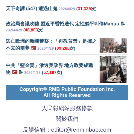
天下奇譚 (547) 遭遇山鬼
(
31,329
次)
2026/4/29
政治局會議吹噓 習近平昏招迭代 定性躺平叫停Manus 📝
(
48,803
次)
2026/4/29
逃亡歐洲的新疆警察：「再教育營」是揮之
不去的噩夢
🖼️
(
89,268
次)
2026/4/29
中共「藍金黃」滲透美政界 地方政要成獵
物
🖼️
📝
(
57,167
次)
2026/4/28
Copyright© RMB Public Foundation Inc.
All Rights Reserved
人民報網站服務條款
關於我們
反饋信箱：
editor@renminbao.com