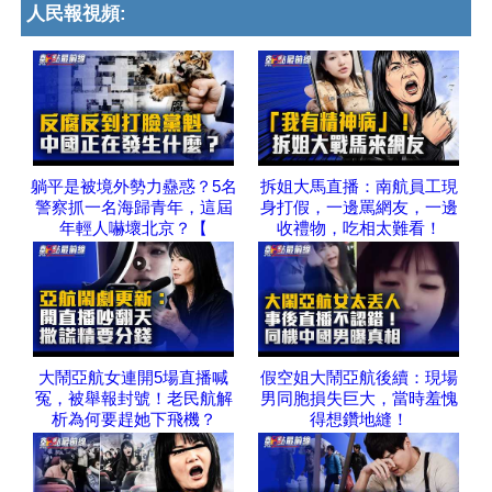
人民報視頻:
躺平是被境外勢力蠱惑？5名
拆姐大馬直播：南航員工現
警察抓一名海歸青年，這屆
身打假，一邊罵網友，一邊
年輕人嚇壞北京？【
收禮物，吃相太難看！
大鬧亞航女連開5場直播喊
假空姐大鬧亞航後續：現場
冤，被舉報封號！老民航解
男同胞損失巨大，當時羞愧
析為何要趕她下飛機？
得想鑽地縫！