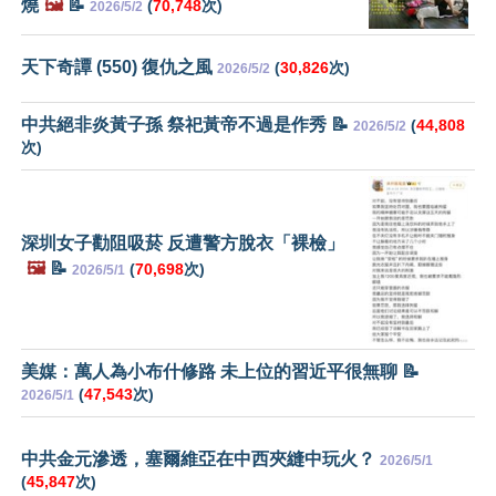
燒
🖼️
📝
(
70,748
次)
2026/5/2
天下奇譚 (550) 復仇之風
(
30,826
次)
2026/5/2
中共絕非炎黃子孫 祭祀黃帝不過是作秀 📝
(
44,808
2026/5/2
次)
深圳女子勸阻吸菸 反遭警方脫衣「裸檢」
🖼️
📝
(
70,698
次)
2026/5/1
美媒：萬人為小布什修路 未上位的習近平很無聊 📝
(
47,543
次)
2026/5/1
中共金元滲透，塞爾維亞在中西夾縫中玩火？
2026/5/1
(
45,847
次)