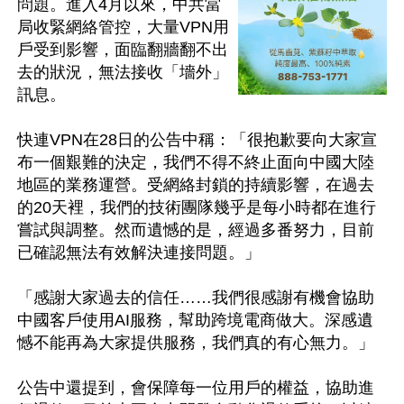
問題。進入4月以來，中共當
局收緊網絡管控，大量VPN用
戶受到影響，面臨翻牆翻不出
去的狀況，無法接收「墻外」
訊息。

快連VPN在28日的公告中稱：「很抱歉要向大家宣
布一個艱難的決定，我們不得不終止面向中國大陸
地區的業務運營。受網絡封鎖的持續影響，在過去
的20天裡，我們的技術團隊幾乎是每小時都在進行
嘗試與調整。然而遺憾的是，經過多番努力，目前
已確認無法有效解決連接問題。」

「感謝大家過去的信任……我們很感謝有機會協助
中國客戶使用AI服務，幫助跨境電商做大。深感遺
憾不能再為大家提供服務，我們真的有心無力。」

公告中還提到，會保障每一位用戶的權益，協助進