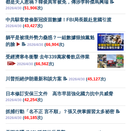
都是夫人惹禍？韓俊異常被免，傳涉李幹傑馬興瑞 📝
(
51,906
次)
2026/4/30
中共駭客曾偷新冠疫苗數據！FBI局長親赴意國引渡
(
43,427
次)
2026/4/30
躺平是被境外勢力蠱惑？一組數據狠抽黨魁
的臉
▶️
📝
(
66,904
次)
2026/4/30
受經濟寒冬衝擊 去年339萬家餐飲店停業
🖼️▶️
(
66,562
次)
2026/4/30
川普拒絕伊朗最新和談方案 📝
(
45,127
次)
2026/4/30
日本修訂安保三文件 高市早苗強化國力抗中共威脅
(
42,254
次)
2026/4/30
抓捕行動「名不正 言不順」？張又俠掌握習太多祕密 📝
(
66,185
次)
2026/4/30