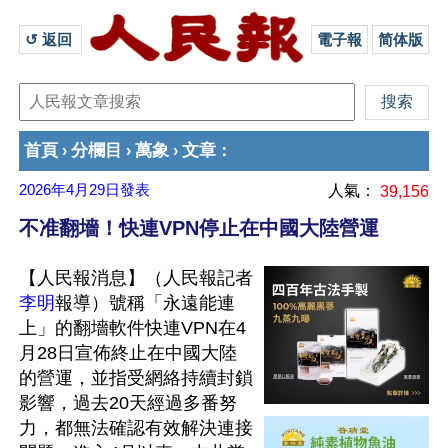
↺ 返回 
電子報
简体版
首頁
分欄目
萬象
文章
›
›
›
：
2026年4月29日
發表
人氣：
39,156
不准翻墻！快連VPN停止在中國大陸營運
【人民報消息】（人民報記者
李明
報導）號稱「永遠能連
上」的翻墻軟件快連VPN在4
月28日宣佈終止在中國大陸
的營運，並指受網絡持續封鎖
影響，過去20天經過多番努
力，都無法確認有效解決連接