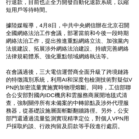
行退款，目前也正全力開發自動化退款系統，以縮
短用戶等待時間。

據陸媒報導，4月8日，中共中央網信辦在北京召開
全國網絡法治工作會議，部署當前和今後一段時期
網絡法治工作，提出推進重點網絡立法、加強黨內
法規建設、拓展涉外網絡法治建設、持續完善網絡
法律規範體系、強化重點領域網絡執法等。

在會議過後，三大電信運營商全面升級了跨境鏈路
的特徵識別系統，利用AI和深度包檢測技術對疑似V
PN的加密流量實施實時物理熔斷。同時，工信部聯
合公安部對國內IDC機房和雲服務商展開地毯式清
查，強制關停所有未備案的中轉節點及涉外代理服
務器，從基礎設施層面斬斷翻牆路徑。另外，公安
部門還通過流量監測實現精準定位，對個人VPN用
戶採取約談、行政拘留及罰款等手段進行處罰。
