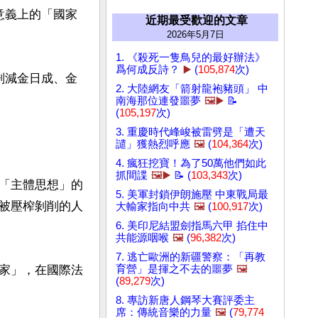
意義上的「國家
近期最受歡迎的文章
2026年5月7日
1. 《殺死一隻鳥兒的最好辦法》
爲何成反詩？
▶️
(
105,874
次)
刪減金日成、金
2. 大陸網友「箭射龍袍豬頭」 中
南海那位連發噩夢
🖼️▶️
📝
(
105,197
次)
3. 重慶時代峰峻被雷劈是「遭天
譴」獲熱烈呼應
🖼️
(
104,364
次)
4. 瘋狂挖寶！為了50萬他們如此
抓間諜
🖼️▶️
📝 (
103,343
次)
「主體思想」的
5. 美軍封鎖伊朗施壓 中東戰局最
被壓榨剝削的人
大輸家指向中共
🖼️
(
100,917
次)
6. 美印尼結盟劍指馬六甲 掐住中
共能源咽喉
🖼️
(
96,382
次)
7. 逃亡歐洲的新疆警察：「再教
家」，在國際法
育營」是揮之不去的噩夢
🖼️
(
89,279
次)
8. 專訪新唐人鋼琴大賽評委主
席：傳統音樂的力量
🖼️
(
79,774