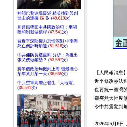
神韻巴黎連場爆滿 精英找到與創
世主的連接
🖼️
📝 (
49,619
次)
川普應帶回中共國政治犯：用關
稅和制裁做槓桿 (
47,541
次)
習近平深陷權力恐懼深淵 中南海
死亡倒計時加速 (
51,516
次)
中共倆防長遭重判 分析：為推出
張又俠做鋪墊？ (
53,597
次)
將半個政治局搬到上海 習最擔心
【人民報消息
某年某月某一天 (
36,665
次)
近平修改憲法
中共空軍高層正發生「大地震」
(
35,541
次)
也要統一臺灣
卻突然大幅度
令中共震驚到無
2026年5月