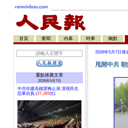
首頁
要聞
內幕
時事
幽默
2026年5月7日
發
甩開中共 
重點推薦文章
2026年5月7日
中共狂建高鐵望梅止渴 漠視民生
惡果自負 (
37,389
次)