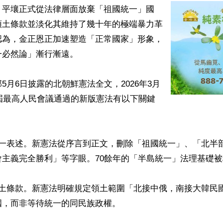
，平壤正式從法律層面放棄「祖國統一」國
領土條款並淡化其維持了幾十年的極端暴力革
認為，金正恩正加速塑造「正常國家」形象，
必然論」漸行漸遠。

5月6日披露的北朝鮮憲法全文，2026年3月
5屆最高人民會議通過的新版憲法有以下關鍵
統一表述。新憲法從序言到正文，刪除「祖國統一」、「北半
主義完全勝利」等字眼。70餘年的「半島統一」法理基礎被
領土條款。新憲法明確規定領土範圍「北接中俄，南接大韓民
，而非等待統一的同民族政權。
