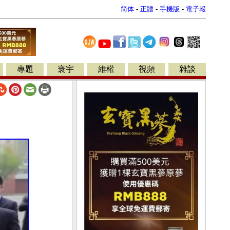
简体
-
正體
-
手機版
-
電子報
專題
寰宇
維權
視頻
雜談