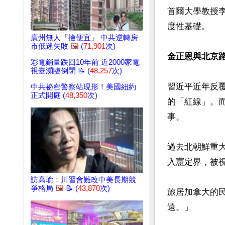
首爾大學教授李
度性基礎。

廣州無人「撿便宜」 中共逆轉房
市低迷失敗
🖼️
(
71,901
次)
金正恩與北京
彩電銷量跌回10年前 近2000家電
視臺瀕臨倒閉 📝 (
48,257
次)
習近平近年反
中共祕密警察站現形！美國紐約
正式開庭 (
48,350
次)
的「紅線」。
事。

過去北朝鮮重
入憲定界，被視
訪高瑜：川習會難改中美長期競
爭格局
🖼️
📝 (
43,870
次)
旅居加拿大的
遠。」
