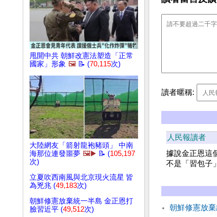
甩開中共 朝鮮改憲法塑造「正常
國家」形象
🖼️
📝 (
70,115
次)
讀者暱稱:
人民報讀者
大陸網友「箭射龍袍豬頭」 中南
據說金正恩這
海那位連發噩夢
🖼️▶️
📝 (
105,197
次)
不是「習包子
立夏吹西南風與北京現火流星 皆
為兇兆 (
49,183
次)
朝鮮修憲放棄統一半島 金正恩打
朝鮮修憲放棄
臉習近平 (
49,512
次)