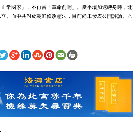
「正常國家」，不再當「革命前哨」。當平壤加速轉身時，北
孤立。而中共對於朝鮮修改憲法，目前尚未發表公開評論。△
ww.renminbao.com/rmb/articles/2026/5/8/95140b.html
: