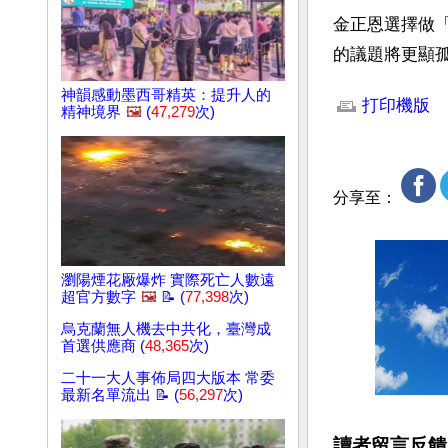
金正恩選擇做
的議題將更顯
文章網址: http://w
神韻感動墨西哥精英：提升人的
打印機版
精神境界
🖼️
(
47,279
次)
分享至：
瀏陽煙花厰爆炸 實際死亡人數遠
超官方數字
🖼️
📝 (
77,398
次)
烏克蘭無人機去中共化，臺灣成
首選供應商 (
48,365
次)
二十一大人事佈局四大版本 常委
最新名單流出 📝 (
56,297
次)
讀者留言反饋