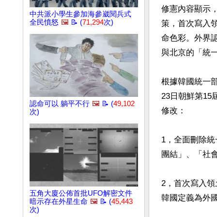
修憲內容顯示
中共派小學生參加海參崴閱兵式
全民憤怒
🖼️
📝 (
71,294
次)
策，首次寫入
命色彩。外界
與北京的「統一
根據韓國統一部
23日朝鮮第1
認命可以 躺平不行
🖼️
📝 (
49,102
修改：

次)
1，全面刪除
團結」、「社會
2，首次寫入
五角大廈公佈首批UFO解密文件
韓國定義為外國
暗示存在外星生命
🖼️
📝 (
45,443
次)