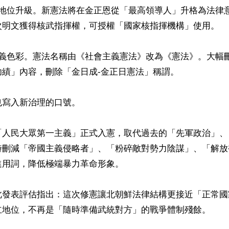
律地位升級。新憲法將在金正恩從「最高領導人」升格為法律
次明文獲得核武指揮權，可授權「國家核指揮機構」使用。

主義色彩。憲法名稱由《社會主義憲法》改為《憲法》。大幅
績」內容，刪除「金日成-金正日憲法」稱謂。

寫入新治理的口號。

「人民大眾第一主義」正式入憲，取代過去的「先軍政治」、
時刪減「帝國主義侵略者」、「粉碎敵對勢力陰謀」、「解放
用詞，降低極端暴力革命形象。

此發表評估指出：這次修憲讓北朝鮮法律結構更接近「正常國
立地位，不再是「隨時準備武統對方」的戰爭體制殘餘。
