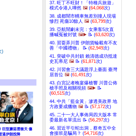
37. 旺丁不旺財！「特種兵旅遊」
模式令港人嘩然
🖼️
(
64,068
次)
38. 成都鬧市轎車無差別撞人現場
慘烈 死傷10餘人
🖼️
(
63,799
次)
39. 亞航鬧劇未完：女乘客5次直
播喊冤被封號
🖼️▶️
📝 (
63,620
次)
40. 習耍弄川普 伊朗貨輪載有不友
善「中國禮物」 📝 (
62,949
次)
次)
41. 突破中共封鎖 賴清德成功抵達
史瓦蒂尼
🖼️
📝 (
61,871
次)
42. 川習會三大議題浮上臺面 臺灣
居首位
🖼️
(
61,491
次)
43. 白宮記者晚宴爆槍響 川普公佈
槍手照及相關視頻
🖼️▶️
📝
(
60,515
次)
44. 中共「藍金黃」滲透美政界 地
方政要成獵物
🖼️
📝 (
57,172
次)
45. 二十一大人事佈局四大版本 常
委最新名單流出 📝 (
56,297
次)
46. 習近平引蛇出洞，蔡奇五中全
！巨型蘑菇雲衝天 傷
會接班是騙局？ (
54,716
次)
普逼伊朗投降