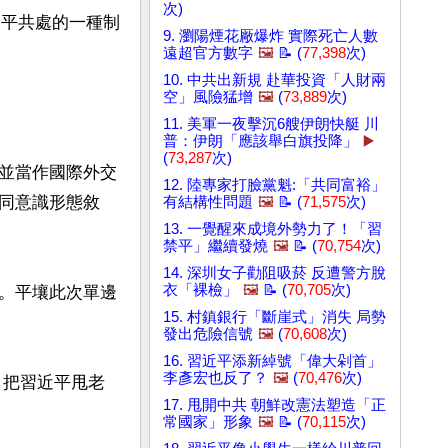
次)
向和平共處的一種制
9. 瀏陽煙花厰爆炸 實際死亡人數
遠超官方數字
🖼️
📝 (
77,398
次)
10. 中共出新規 赴華投資「人財兩
空」風險猛增
🖼️
(
73,889
次)
11. 美軍一夜擊沉6艘伊朗快艇 川
普：伊朗「應該舉白旗投降」
▶️
(
73,287
次)
並當作國際外交
12. 陸專家打臉黨魁:「共同富裕」
同意識形態敘
有結構性問題
🖼️
📝 (
71,575
次)
13. 一覺醒來成境外勢力了！「習
禁平」繼續發燒
🖼️
📝 (
70,754
次)
14. 深圳女子勸阻吸菸 反遭警方脫
衣「裸檢」
🖼️
📝 (
70,705
次)
。平壤此次單邊
15. 村鎮銀行「斷崖式」消失 局勢
發出危險信號
🖼️
(
70,608
次)
16. 習近平添新綽號「偉大剁首」
李彥宏也反了？
🖼️
(
70,476
次)
，把習近平甩老
17. 甩開中共 朝鮮改憲法塑造「正
常國家」形象
🖼️
📝 (
70,115
次)