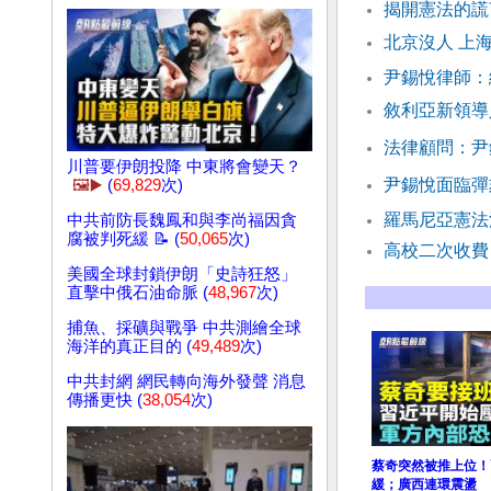
揭開憲法的謊
北京沒人 上
尹錫悅律師：
敘利亞新領導
法律顧問：尹
川普要伊朗投降 中東將會變天？
尹錫悅面臨彈
🖼️▶️
(
69,829
次)
羅馬尼亞憲法
中共前防長魏鳳和與李尚福因貪
腐被判死緩 📝 (
50,065
次)
高校二次收費
美國全球封鎖伊朗「史詩狂怒」
直擊中俄石油命脈 (
48,967
次)
捕魚、採礦與戰爭 中共測繪全球
海洋的真正目的 (
49,489
次)
中共封網 網民轉向海外發聲 消息
傳播更快 (
38,054
次)
蔡奇突然被推上位！
緩；廣西連環震盪