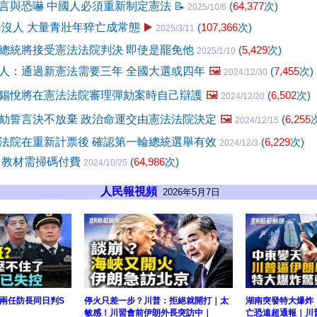
言與恐嚇 中國人必須重新制定憲法
📝
(
64,377
次)
2025/10/6
海沒人 大量青壯年猝亡成常態
▶️
(
107,366
次)
2025/3/11
總統將接受憲法法院判決 即使是罷免他
(
5,429
次)
2025/1/10
人：通過新憲法需要三年 全國大選或四年
🖼️
(
7,455
次)
2024/12/30
錫悅將在憲法法院審理彈劾案時自己辯護
🖼️
(
6,502
次)
2024/12/20
劾誓言決不放棄 政治命運交由憲法法院決定
🖼️
(
6,255
2024/12/15
法院在重新計票後 確認第一輪總統選舉有效
(
6,229
次)
2024/12/3
 教材需掃碼付費
(
64,986
次)
2024/10/25
人民報視頻
2026年5月7日
兩任防長同日判S
停火只差一步？川普：拒絕就開打｜太
湖南突發特大爆炸
敏感！川習會前伊朗外長突訪中｜
亡恐遠超通報｜川