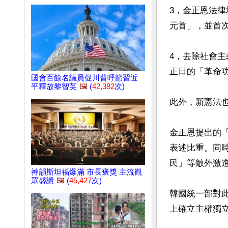
3，金正恩法
元首」，並首
4，去除社會
正日的「革命功
國會百餘名議員促川普呼籲習近
平釋放黎智英
🖼️
(
42,382
次)
此外，新憲法也
金正恩提出的
表述比重。同
民」等敵外激進
神韻斯坦福爆滿 市長褒獎 主流觀
眾盛讚
🖼️
(
45,427
次)
韓國統一部對
上確立主權獨