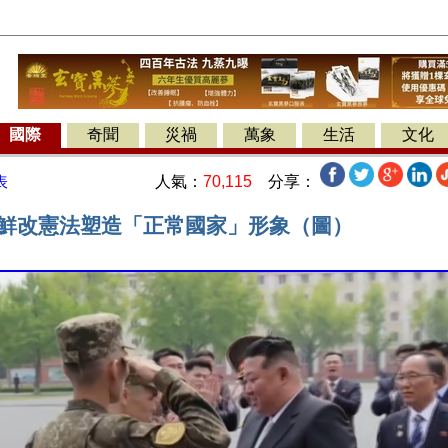
國際
奇聞
災禍
萬象
生活
文化
人氣：
70,115
分享：
表
朝鮮改憲法塑造「正常國家」形象（圖）