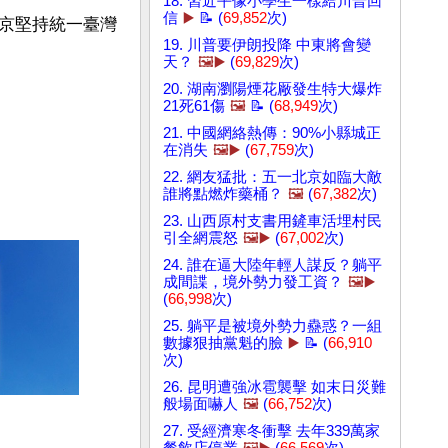
18. 習近平像小學生一樣給川普回
信
▶️
📝 (
69,852
次)
京堅持統一臺灣
19. 川普要伊朗投降 中東將會變
天？
🖼️▶️
(
69,829
次)
20. 湖南瀏陽煙花厰發生特大爆炸
21死61傷
🖼️
📝 (
68,949
次)
21. 中國網絡熱傳：90%小縣城正
在消失
🖼️▶️
(
67,759
次)
22. 網友猛批：五一北京如臨大敵
誰將點燃炸藥桶？
🖼️
(
67,382
次)
23. 山西原村支書用鏟車活埋村民
引全網震怒
🖼️▶️
(
67,002
次)
24. 誰在逼大陸年輕人謀反？躺平
成間諜，境外勢力發工資？
🖼️▶️
(
66,998
次)
25. 躺平是被境外勢力蠱惑？一組
數據狠抽黨魁的臉
▶️
📝 (
66,910
次)
26. 昆明遭強冰雹襲擊 如末日災難
般場面嚇人
🖼️
(
66,752
次)
27. 受經濟寒冬衝擊 去年339萬家