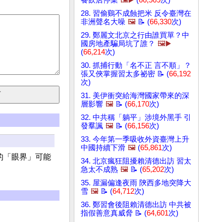
餐飲店停業
🖼️▶️
(
66,569
次)
28. 習偷鷄不成蝕把米 反令臺灣在
非洲聲名大噪
🖼️
📝 (
66,330
次)
29. 鄭麗文北京之行由誰買單？中
國房地產騙局坑了誰？
🖼️▶️
(
66,214
次)
30. 抓捕行動「名不正 言不順」？
張又俠掌握習太多祕密 📝 (
66,192
次)
31. 美伊衝突給海灣國家帶來的深
層影響
🖼️
📝 (
66,170
次)
32. 中共稱「躺平」涉境外黑手 引
發羣諷
🖼️
📝 (
66,156
次)
33. 今年第一季吸收外資臺灣上升
中國持續下滑
🖼️
(
65,861
次)
的「眼界」可能
34. 北京瘋狂阻擾賴清德出訪 習太
急太不成熟
🖼️
📝 (
65,202
次)
35. 屋漏偏逢夜雨 陝西多地突降大
雪
🖼️
📝 (
64,712
次)
36. 鄭習會後阻賴清德出訪 中共被
指假善意真威脅 📝 (
64,601
次)