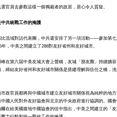
民選官員去參觀這樣一個獨裁者的故居，居心令人質疑。

是中共統戰工作的掩護
西比流域對話代表團，中共還安排了另一項活動——參加第七
25年，中美之間建立了288對友好省州和友好城市。

謝峰在第六屆中美友城大會上聲稱，友城「朋友圈」持續擴容
稱，締結友好省州和友好城市關係是搭建理解與信任之橋，澆
的市政官員都將與中國城市建立友好城市關係視為純粹的地方
過中國人民對外友好協會與北京的中央政府進行協調的。國會
納爾在給美國腹地中國協會的信中指出，中美之間建立的「友
響力行動和統一戰線工作的掩護」。
