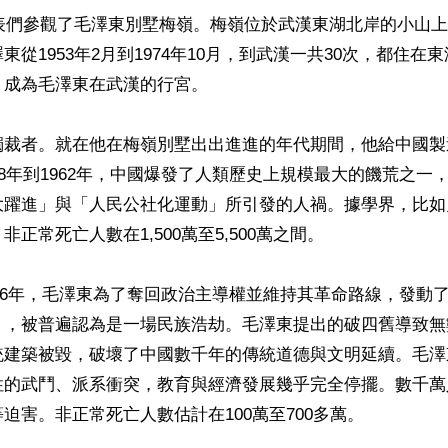
代表們參觀了毛澤東別墅梅嶺。梅嶺位於武漢東湖北岸的小山
從1953年2月到1974年10月，到武漢一共30次，都住在東
成為毛澤東在武漢的行宮。

獨裁者。就在他在梅嶺別墅出出進進的年代期間，他給中國製
58年到1962年，中國爆發了人類歷史上規模最大的饑荒之一
大躍進」與「人民公社化運動」所引發的人禍。據學界，比如
正常死亡人數在1,500萬至5,500萬之間。

1976年，毛澤東為了奪回政治主導權並維持其革命路線，發動
」，被普遍認為是一場民族浩劫。毛澤東提出的破四舊導致無
統建築被毀，破壞了中國數千年的傳統道德與文明延續。毛澤
性的武鬥、派系衝突，教育與經濟發展幾乎完全停擺。數千萬
迫害。非正常死亡人數估計在100萬至700多萬。
