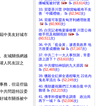
播喊冤被封號
🖼️▶️
📝 (
63,614
次)
33. 習耍弄川普 伊朗貨輪載有不友
善「中國禮物」 📝 (
62,942
次)
34. 習最可靠盟友匈牙利總理敗選
🖼️
📝 (
60,900
次)
35. 白宮記者晚宴爆槍響 川普公佈
屆中美友好城市
槍手照及相關視頻
🖼️▶️
📝
(
60,511
次)
36. 中共「藍金黃」滲透美政界 地
方政要成獵物
🖼️
📝 (
57,167
次)
37. 中共二十一大人事預測，常委
、友城關係網越
誰上誰下？ (
53,610
次)
灌人民友誼之
38. 中共懼怕神韻的九大原因
🖼️
📝 (
52,469
次)
39. 獵殺全紅嬋全過程曝光 22名內
鬼名單流出 📝 (
52,249
次)
事務，但這些協
40. 俄朝慶祝圖們江大橋合攏 中共
難堪 📝 (
52,219
次)
中共問題特設委
41. 傳李幹傑被帶走調查 政治局
好城市關係被中
再下一城？ 📝 (
52,036
次)