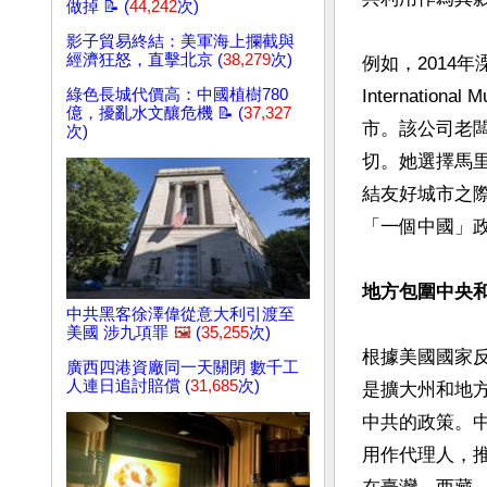
做掉 📝 (
44,242
次)
影子貿易終結：美軍海上攔截與
經濟狂怒，直擊北京 (
38,279
次)
例如，2014
綠色長城代價高：中國植樹780
Internatio
億，擾亂水文釀危機 📝 (
37,327
市。該公司老闆
次)
切。她選擇馬
結友好城市之
「一個中國」政
地方包圍中央
中共黑客徐澤偉從意大利引渡至
美國 涉九項罪
🖼️
(
35,255
次)
根據美國國家反
廣西四港資廠同一天關閉 數千工
人連日追討賠償 (
31,685
次)
是擴大州和地
中共的政策。
用作代理人，