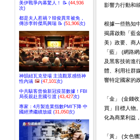
美伊戰爭內幕驚人！ 📝 (
44,936
影響力行動和統
次)
都是夫人惹禍？韓俊異常被免，
傳涉李幹傑馬興瑞 📝 (
51,906
次)
根據一些熟知中
揭露啟動「藍
美）政要、商
「藍」 (網路
及黑客技術進
體、利用社群
神韻紐瓦克登場 主流觀眾感悟神
響特定國家的政
性內涵
🖼️
(
47,101
次)
中共駭客曾偷新冠疫苗數據！FBI
局長親赴意國引渡 (
43,427
次)
「金」 (金錢
專家：4月製造業指數PMI下降 中
買」目標人物
國經濟繼續放緩 (
31,050
次)
化為商業利益，
「黃」 (女色