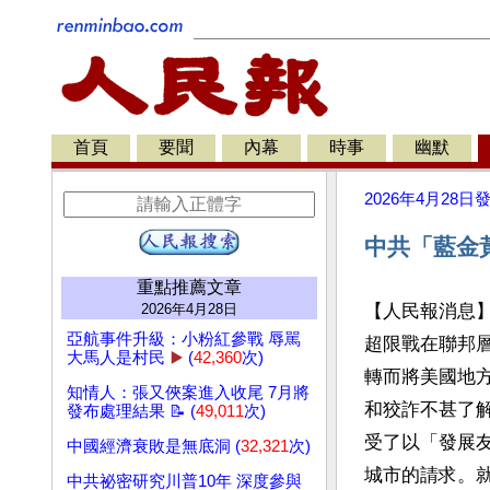
首頁
要聞
內幕
時事
幽默
2026年4月28日
中共「藍金
重點推薦文章
2026年4月28日
【人民報消息
亞航事件升級：小粉紅參戰 辱駡
超限戰在聯邦
大馬人是村民
▶️
(
42,360
次)
轉而將美國地
知情人：張又俠案進入收尾 7月將
和狡詐不甚了
發布處理結果 📝 (
49,011
次)
受了以「發展
中國經濟衰敗是無底洞 (
32,321
次)
城市的請求。
中共祕密研究川普10年 深度參與