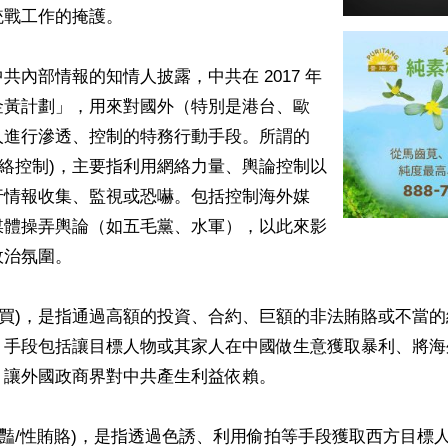
戰工作的掩護。

共內部情報的知情人披露，中共在 2017 年
金黃計劃」，用來對國外（特別是港台、歐
人進行滲透、控制的特務行動手段。所謂的
網絡控制)，主要指利用網絡力量、輿論控制以
行情報收集、監視或恐嚇。包括控制海外媒
媒體操弄輿論（如五毛黨、水軍），以此來影
治氛圍。

收買)，是指通過高額的投資、合約、巨額的非法賄賂或不當
。手段包括讓目標人物或其家人在中國做生意獲取暴利、將海
讓外國政商界對中共產生利益依賴。

獵豔/性賄賂)，是指透過色誘、利用偷拍等手段獲取西方目標