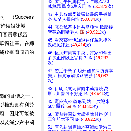
42. 習近平松綁貪官：官藏299.9
萬無罪 民拿3萬入刑 📝 (
50,373
次)
43. 中共各部委被曝祭最嚴手機禁
Success 
令 知情人揭內情 (
50,034
次)
的城市締結姐妹城
44. 充公私產本是共產狼性 欺壓黎
智英為恫嚇港人
🖼️
(
49,921
次)
政府官員關係密
45. 看來蔡奇也知道習任黨魁後的
華裔社區。在締
政績風評差 (
49,414
次)
關於臺灣問題的
46. 恆大炸到黨中央，許家印牽出
多少正部以上官員？ 📝 (
49,283
次)
47. 習近平急了 境外國資局防資本
變天 權貴家族後路被抄 (
49,083
次)
48. 伊朗又關閉霍爾木茲海峽 萬
斯：川普可不好惹 📝 (
48,941
次)
行動的目標之一，
49. 贏麻沒來 輸麻到站 土共迎來
以推動更有利於
50%關稅
🖼️
📝 (
48,830
次)
府，因此可能被
50. 習前往國防大學沿途封路 與十
三年前大不同 📝 (
48,822
次)
以及減少對中國
51. 宣佈封鎖霍爾木茲海峽伊港口