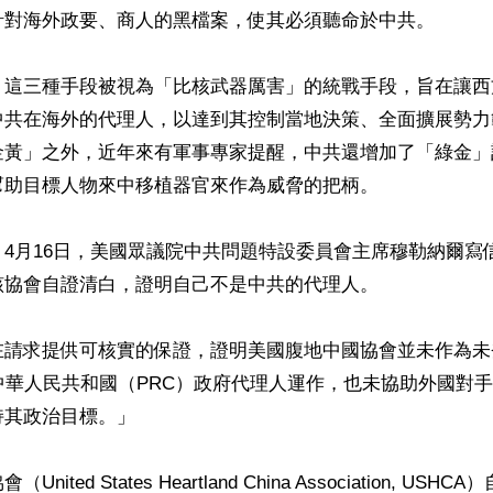
對海外政要、商人的黑檔案，使其必須聽命於中共。 

」這三種手段被視為「比核武器厲害」的統戰手段，旨在讓西
中共在海外的代理人，以達到其控制當地決策、全面擴展勢力
金黃」之外，近年來有軍事專家提醒，中共還增加了「綠金」
助目標人物來中移植器官來作為威脅的把柄。

4月16日，美國眾議院中共問題特設委員會主席穆勒納爾寫
協會自證清白，證明自己不是中共的代理人。

在請求提供可核實的保證，證明美國腹地中國協會並未作為未
中華人民共和國（PRC）政府代理人運作，也未協助外國對
其政治目標。」

ited States Heartland China Association, US