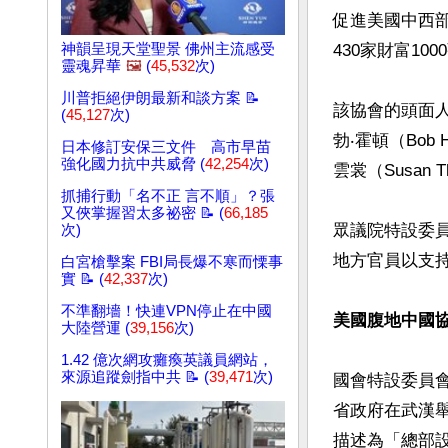
促進美國中西
神韻呈現天堂聖景 佛州主流感受
430家財富10
靈魂昇華
🖼️
(
45,532
次)
川普拒絕伊朗最新和談方案 📝
該協會的頭面
(
45,127
次)
勃‧霍頓（Bo
日本修訂安保三文件 高市早苗
強化國力抗中共威脅 (
42,254
次)
雲裳（Susan Th
抓捕行動「名不正 言不順」？張
又俠掌握習太多祕密 📝 (
66,185
眾議院特設委
次)
地方官員以支持
白宮槍擊案 FBI局長爆不寒而慄事
實 📝 (
42,337
次)
不準翻墻！快連VPN停止在中國
美國腹地中國
大陸營運 (
39,156
次)
1.42 億次網攻癱瘓英議員網站，
來源追蹤劍指中共 📝 (
39,471
次)
國會特設委員會
省政府在武漢
描述為「總部