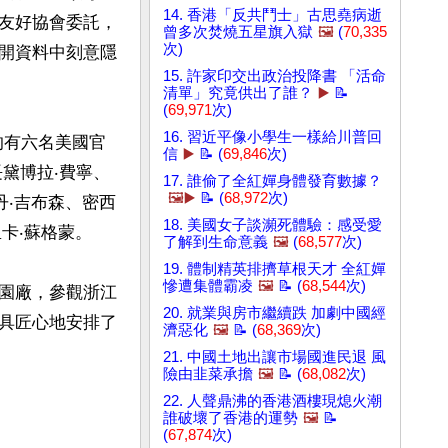
14. 香港「反共鬥士」古思堯病逝
友好協會委託，
曾多次焚燒五星旗入獄
🖼️
(
70,335
次)
開資料中刻意隱
15. 許家印交出政治投降書 「活命
清單」究竟供出了誰？
▶️
📝
(
69,971
次)
16. 習近平像小學生一樣給川普回
的有六名美國官
信
▶️
📝 (
69,846
次)
黛博拉‧費寧、
17. 誰偷了全紅嬋身體發育數據？
🖼️▶️
📝 (
68,972
次)
丹‧吉布森、密西
18. 美國女子談瀕死體驗：感受愛
卡‧蘇格蒙。

了解到生命意義
🖼️
(
68,577
次)
19. 體制精英排擠草根天才 全紅嬋
慘遭集體霸凌
🖼️
📝 (
68,544
次)
園廠，參觀浙江
20. 就業與房市繼續跌 加劇中國經
具匠心地安排了
濟惡化
🖼️
📝 (
68,369
次)
21. 中國土地出讓市場國進民退 風
險由韭菜承擔
🖼️
📝 (
68,082
次)
22. 人聲鼎沸的香港酒樓現熄火潮
誰破壞了香港的運勢
🖼️
📝
(
67,874
次)