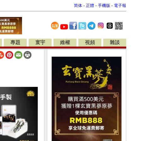
简体
-
正體
-
手機版
-
電子報
專題
寰宇
維權
視頻
雜談