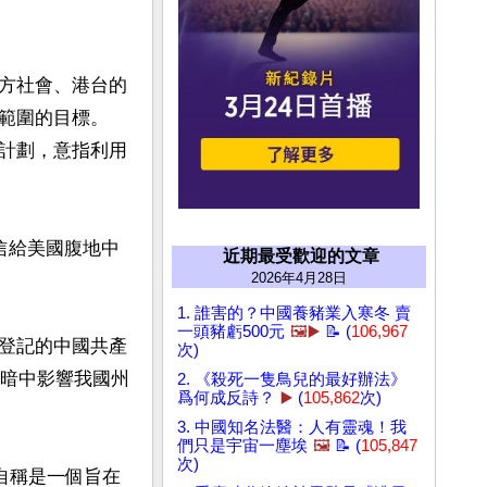
方社會、港台的
範圍的目標。 
計劃，意指利用
信給美國腹地中
近期最受歡迎的文章
2026年4月28日
1. 誰害的？中國養豬業入寒冬 賣
一頭豬虧500元
🖼️▶️
📝 (
106,967
登記的中國共產
次)
手暗中影響我國州
2. 《殺死一隻鳥兒的最好辦法》
爲何成反詩？
▶️
(
105,862
次)
3. 中國知名法醫：人有靈魂！我
們只是宇宙一塵埃
🖼️
📝 (
105,847
次)
HCA）自稱是一個旨在