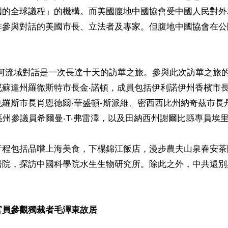
國的全球議程」的機構。而美國腹地中國協會受中國人民對外
排參與對話的美國市長、立法者及專家。但腹地中國協會在公


比河流域對話是一次長達十天的訪華之旅。參與此次訪華之旅
蘇達州羅徹斯特市長金‧諾頓，成員包括伊利諾伊州香檳市長
羅斯市長肖恩德爾‧華盛頓-斯派維、密西西比州納奇茲市長
區州參議員希爾曼‧T‧弗雷澤，以及田納西州謝爾比縣專員埃里
行程包括品嚐上海美食，下榻錦江飯店，漫步農夫山泉春安茶
醫院，探訪中國科學院水生生物研究所。除此之外，中共還別
官員參觀獨裁者毛澤東故居