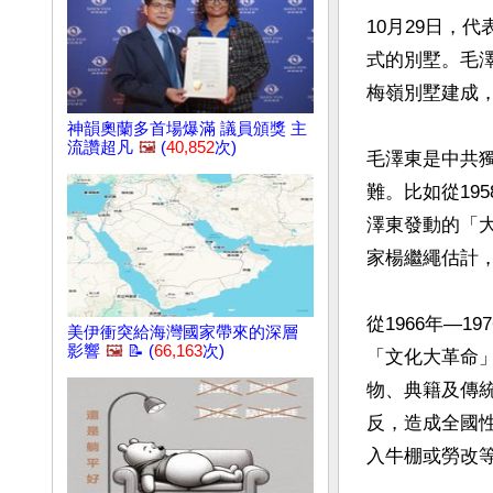
10月29日，
式的別墅。毛澤東
梅嶺別墅建成，
神韻奧蘭多首場爆滿 議員頒獎 主
流讚超凡
🖼️
(
40,852
次)
毛澤東是中共
難。比如從19
澤東發動的「
家楊繼繩估計，非
從1966年—
美伊衝突給海灣國家帶來的深層
影響
🖼️
📝 (
66,163
次)
「文化大革命
物、典籍及傳
反，造成全國
入牛棚或勞改等