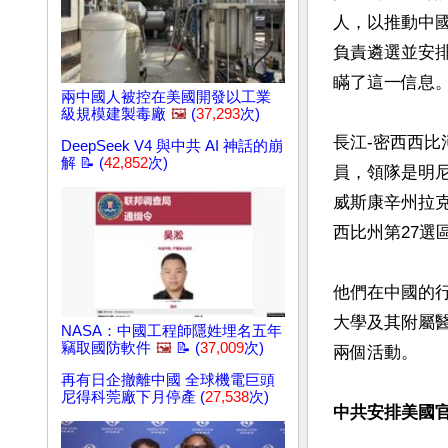
人，以推動中
負責遴選並安
瞞了這一信息。
兩中國人被控在美國開發以工業
級規模建製毒廠
🖼️
(
37,293
次)
長江-密西西
DeepSeek V4 與中共 AI 神話的崩
解 📝 (
42,852
次)
員，領隊是明尼
威斯康辛州拉克
西比州第27選
他們在中國的
大學及其附屬
NASA：中國工程師隱姓埋名五年
竊取國防軟件
🖼️
📝 (
37,009
次)
兩個活動。

再有日企撤離中國 全球機電巨頭
尼得科莞廠下月停產 (
27,538
次)
中共安排美國