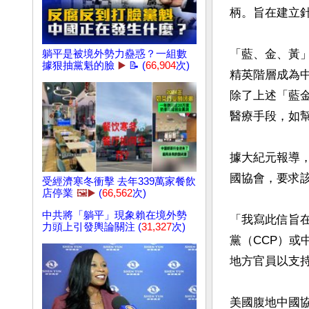
柄。旨在建立針
「藍、金、黃
躺平是被境外勢力蠱惑？一組數
據狠抽黨魁的臉
▶️
📝 (
66,904
次)
精英階層成為
除了上述「藍
醫療手段，如幫
據大紀元報導，
國協會，要求該
受經濟寒冬衝擊 去年339萬家餐飲
店停業
🖼️▶️
(
66,562
次)
中共將「躺平」現象賴在境外勢
「我寫此信旨
力頭上引發輿論關注 (
31,327
次)
黨（CCP）或
地方官員以支持
美國腹地中國協會（Un