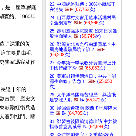
23. 中國網絡熱傳：90%小縣城正
上，是一座單層庭
在消失
🖼️▶️
(
67,752
次)
湖賓館。1960年
24. 山西原村支書用鏟車活埋村民
引全網震怒
🖼️▶️
(
66,996
次)
25. 昆明遭強冰雹襲擊 如末日災難
般場面嚇人
🖼️
(
66,745
次)
造了深重的災
26. 鄭麗文北京之行由誰買單？中
國房地產騙局坑了誰？
🖼️▶️
，這主要是由毛
(
66,208
次)
史學家馮客及作
27. 今年第一季吸收外資臺灣上升
中國持續下滑
🖼️
(
65,853
次)
28. 美軍封鎖伊朗港口，中共「能
源生命線」告急！
🖼️▶️
(
65,650
次)
了長達十年的
29. 太平洋島國痛苦經歷：與流氓
數古蹟、歷史文
建交吃大虧
🖼️
📝 (
65,372
次)
東鼓勵紅衛兵造
30. 屋漏偏逢夜雨 陝西多地突降大
雪
🖼️
📝 (
64,705
次)
人遭到批鬥、關
31. 鄭習會後阻賴清德出訪 中共被
指假善意真威脅 📝 (
64,594
次)
32. 亞航鬧劇未完：女乘客5次直