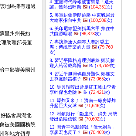
4. 重慶時代峰峻被雷劈是「遭天
。該地區擁有超過
譴」獲熱烈呼應
🖼️
(
104,351
次)
5. 美軍封鎖伊朗施壓 中東戰局最
大輸家指向中共
🖼️
(
100,908
次)
6. 美印尼結盟劍指馬六甲 掐住中
蘇里州州長鮑
共能源咽喉
🖼️
(
96,373
次)
7. 專訪新唐人鋼琴大賽評委主
部代理助理部長董
席：傳統音樂的力量
🖼️
(
79,760
次)
8. 習近平降格處理測底線 鄭笑臉
迎人給習戴高帽
🖼️
📝 (
74,769
次)
暗中影響美國州
9. 習近平無籌碼自身難保 鄭麗文
丟尊嚴願當棋子
🖼️
(
73,065
次)
10. 馬興瑞咬出曾慶紅王岐山李希
李幹傑也危險
▶️
📝 (
72,421
次)
11. 爆炸又來了！濟南一廠房爆炸
升起巨大火球
🖼️
(
71,646
次)
12. 村鎮銀行「斷崖式」消失 局勢
友好協會與湖北
發出危險信號
🖼️
(
70,602
次)
會被美國國務院
13. 習近平添新綽號「偉大剁首」
李彥宏也反了？
🖼️
(
70,469
次)
州和地方領導