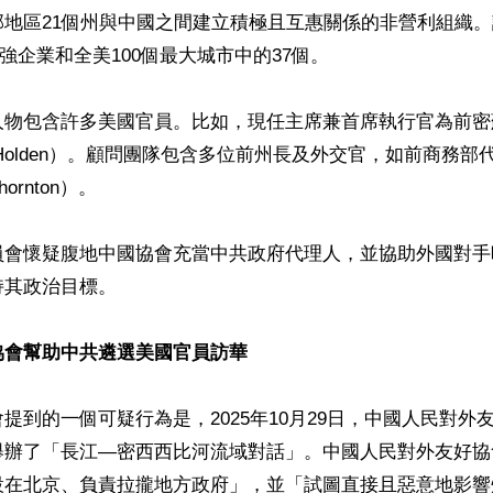
部地區21個州與中國之間建立積極且互惠關係的非營利組織
00強企業和全美100個最大城市中的37個。

人物包含許多美國官員。比如，現任主席兼首席執行官為前密
b Holden）。顧問團隊包含多位前州長及外交官，如前商務
ornton）。

員會懷疑腹地中國協會充當中共政府代理人，並協助外國對手
其政治目標。

協會幫助中共遴選美國官員訪華
提到的一個可疑行為是，2025年10月29日，中國人民對外
舉辦了「長江—密西西比河流域對話」。中國人民對外友好協
設在北京、負責拉攏地方政府」，並「試圖直接且惡意地影響