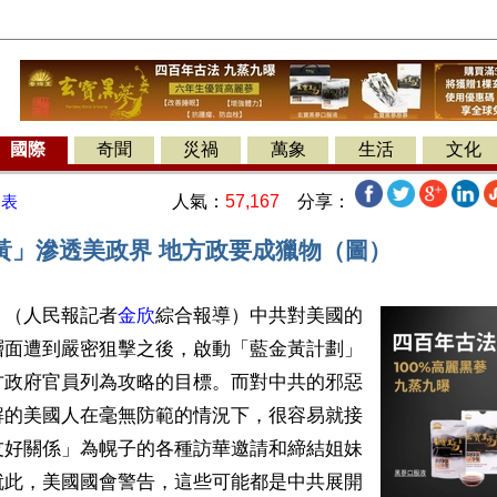
國際
奇聞
災禍
萬象
生活
文化
人氣：
57,167
分享：
發表
黃」滲透美政界 地方政要成獵物（圖）
】（人民報記者
金欣
綜合報導）中共對美國的
層面遭到嚴密狙擊之後，啟動「藍金黃計劃」
方政府官員列為攻略的目標。而對中共的邪惡
解的美國人在毫無防範的情況下，很容易就接
友好關係」為幌子的各種訪華邀請和締結姐妹
就此，美國國會警告，這些可能都是中共展開