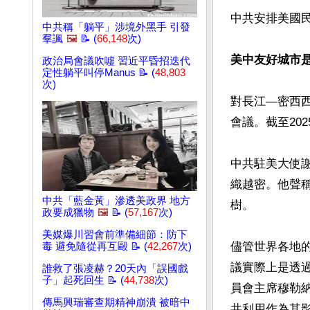
中共安排美國
中共稱「躺平」涉境外黑手 引發
羣諷
🖼️
📝 (
66,148
次)
美中友好城市
政治局會議吹噓 習近平昏招迭代
定性躺平叫停Manus 📝 (
48,803
次)
對長江—密西
會議。截至20
中共駐美大使
織越密。他聲
中共「藍金黃」滲透美政界 地方
樹。

政要成獵物
🖼️
📝 (
57,167
次)
美媒爆川習會前準備細節：防下
儘管世界各地
毒 避免隨從再互毆 📝 (
42,267
次)
議實際上是透
誰救了張凌赫？20天內「誤國戲
子」起死回生 📝 (
44,738
次)
員會主席穆勒
傳馬興瑞審查期精神崩潰 被暗中
共利用作為其影