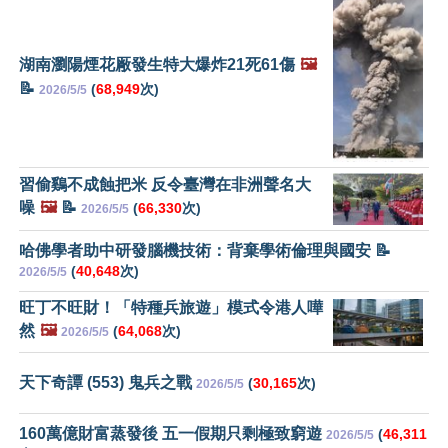
湖南瀏陽煙花厰發生特大爆炸21死61傷
🖼️
📝
(
68,949
次)
2026/5/5
習偷鷄不成蝕把米 反令臺灣在非洲聲名大
噪
🖼️
📝
(
66,330
次)
2026/5/5
哈佛學者助中研發腦機技術：背棄學術倫理與國安 📝
(
40,648
次)
2026/5/5
旺丁不旺財！「特種兵旅遊」模式令港人嘩
然
🖼️
(
64,068
次)
2026/5/5
天下奇譚 (553) 鬼兵之戰
(
30,165
次)
2026/5/5
160萬億財富蒸發後 五一假期只剩極致窮遊
(
46,311
2026/5/5