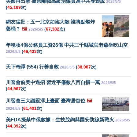
美國再出拳 擬禁離職高級別僱員為中共等遊說
2026/5/6
(
45,109
次)
網友猛批：五一北京如臨大敵 誰將點燃炸
藥桶？
🖼️
(
67,382
次)
2026/5/5
年稅收4億公務員工資26億 中共三千縣城官老爺坐吃山空
(
46,433
次)
2026/5/5
天下奇譚 (554) 行善自救
(
30,087
次)
2026/5/5
川習會前美中過招 習近平傷敵八百自損一萬
2026/5/5
(
44,967
次)
川習會三大議題浮上臺面 臺灣居首位
🖼️
(
61,491
次)
2026/5/5
美FDA擬禁中俄數據：生技脫鉤與國安防線新戰火
2026/5/5
(
44,392
次)