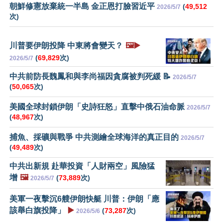
朝鮮修憲放棄統一半島 金正恩打臉習近平
(
49,512
2026/5/7
次)
川普要伊朗投降 中東將會變天？
🖼️▶️
(
69,829
次)
2026/5/7
中共前防長魏鳳和與李尚福因貪腐被判死緩 📝
2026/5/7
(
50,065
次)
美國全球封鎖伊朗「史詩狂怒」直擊中俄石油命脈
2026/5/7
(
48,967
次)
捕魚、採礦與戰爭 中共測繪全球海洋的真正目的
2026/5/7
(
49,489
次)
中共出新規 赴華投資「人財兩空」風險猛
增
🖼️
(
73,889
次)
2026/5/7
美軍一夜擊沉6艘伊朗快艇 川普：伊朗「應
該舉白旗投降」
▶️
(
73,287
次)
2026/5/6