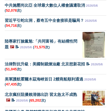
中共施壓尚比亞 全球最大數位人權會議遭取消
2026/5/6
(
52,078
次)
習近平引蛇出洞，蔡奇五中全會接班是騙局？
2026/5/6
(
54,716
次)
陸專家打臉黨魁:「共同富裕」有結構性問
題
🖼️
📝
(
71,575
次)
2026/5/6
法律對抗升級：美國制裁煉油廠 北京想新花招 📝
2026/5/6
(
51,045
次)
美軍護航霍爾木茲海峽首日 2艘商船順利通過
2026/5/6
(
47,435
次)
北京瘋狂阻擾賴清德出訪 習太急太不成熟
🖼️
📝
(
65,202
次)
2026/5/6