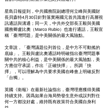
星島日報提到，中共國務院副總理何立峰與美國財
長貝森特4月30日針對落實兩國元首共識進行高層視
訊通話與溝通；同一天，中共外交部長王毅與美國
國務卿盧比奧（Marco Rubio）也進行通話，王毅宣
稱「臺灣問題」是中美關係的最大風險點。

文章說，「臺灣議題位列首位，是中方不可動搖的
底線」。王毅與盧比奧通話時明確指出臺灣問題事
關中共的核心利益，是中美關係的最大風險點，美
方應信守承諾，作出「正確抉擇」。所調「抉
擇」，可以理解為中共要求美國在峰會上明確反對
「台獨」。

英國《衛報》在最新社論指出，臺灣理應獲得美國
持續支持。因爲如果台海局勢發生意外或誤判對任
何一方都沒好處，維持既有政策符合美國自身利
益。
