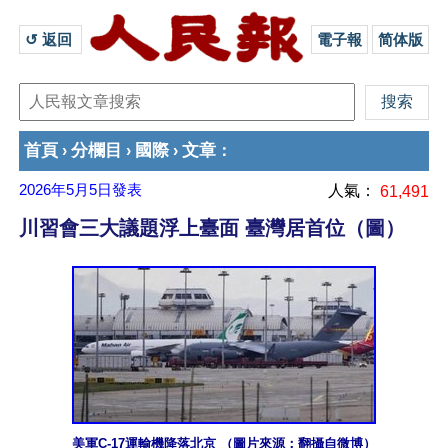
↺ 返回 
電子報
简体版
首頁
分欄目
國際
文章
›
›
›
：
2026年5月5日
發表
人氣：
61,491
川習會三大議題浮上臺面 臺灣居首位（圖）
美軍C-17運輸機降落北京 （圖片來源：翻攝自微博）