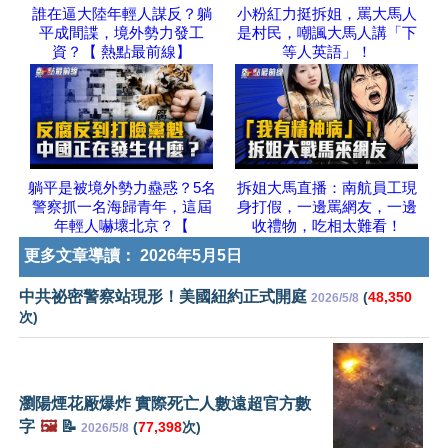
誰在逼大陸年輕人謀反？躺
小粉紅力挺拆姐，罵大馬人
平成間諜，境外勢力發工
是村民，嘲諷大馬人講「下
資？【 熱點最前線】
等人英語」！
躺平是被境外勢力蠱惑？5名
拆姐大馬直播：南航員工現
警察抓一名海歸青年，這屆
身打假，一邊罵網友，一邊
年輕人嚇壞北京？【
收禮物，吃相太難看！
更多文章導讀：
2026年5月5日
中共祕密警察站現形！美國紐約正式開庭
(
48,350
2026/5/8
次)
瀏陽煙花厰爆炸 實際死亡人數遠超官方數
字
🖼️
📝
(
77,398
次)
2026/5/8