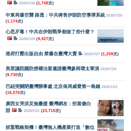
🖼️
📝
(
1,748
次)
2026/7/30
中東再爆空襲 路透：中共將售伊朗防空導彈系統
2026/7/29
(
1,174
次)
心思歹毒！中共在伊朗戰爭都做了些什麼？
🖼️
📝
(
4,427
次)
2026/7/28
港府打壓出版自由 禁書在臺灣大賣 📝
(
1,259
次)
2026/7/27
美眾議院國防授權法案邀請臺灣參與環太軍演
2026/7/24
(
9,730
次)
巴紐突關閉臺灣辦事處 北京佈局威脅第一島鏈
2026/7/22
(
16,576
次)
廣西女哭洪災無臺援 臺灣網友：拒當傻白
甜
🖼️
📝
(
23,715
次)
2026/7/21
抓緊戰略契機！臺灣無人機產業打造「數位