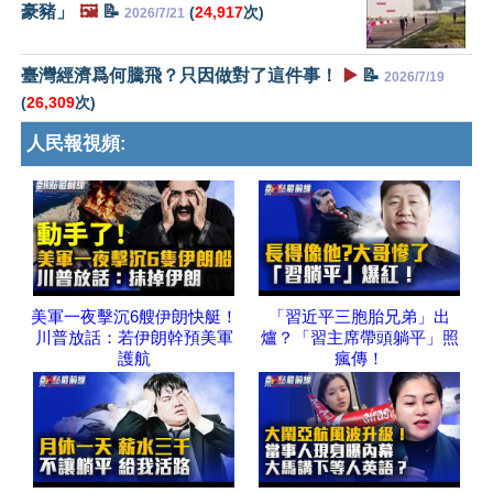
豪豬」
🖼️
📝
(
24,917
次)
2026/7/21
臺灣經濟爲何騰飛？只因做對了這件事！
▶️
📝
2026/7/19
(
26,309
次)
人民報視頻:
美軍一夜擊沉6艘伊朗快艇！
「習近平三胞胎兄弟」出
川普放話：若伊朗幹預美軍
爐？「習主席帶頭躺平」照
護航
瘋傳！