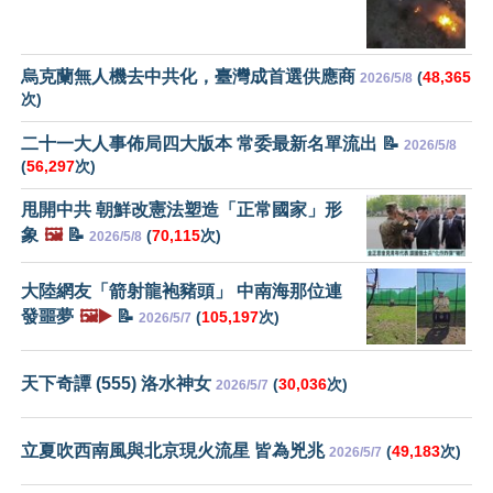
烏克蘭無人機去中共化，臺灣成首選供應商
(
48,365
2026/5/8
次)
二十一大人事佈局四大版本 常委最新名單流出 📝
2026/5/8
(
56,297
次)
甩開中共 朝鮮改憲法塑造「正常國家」形
象
🖼️
📝
(
70,115
次)
2026/5/8
大陸網友「箭射龍袍豬頭」 中南海那位連
發噩夢
🖼️▶️
📝
(
105,197
次)
2026/5/7
天下奇譚 (555) 洛水神女
(
30,036
次)
2026/5/7
立夏吹西南風與北京現火流星 皆為兇兆
(
49,183
次)
2026/5/7