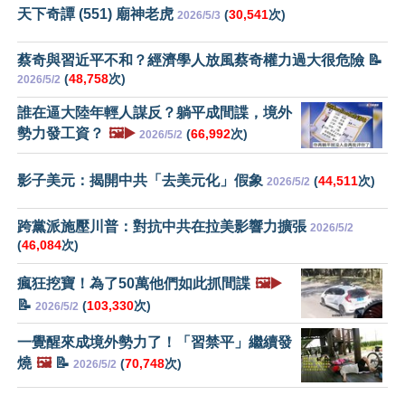
天下奇譚 (551) 廟神老虎
(
30,541
次)
2026/5/3
蔡奇與習近平不和？經濟學人放風蔡奇權力過大很危險 📝
(
48,758
次)
2026/5/2
誰在逼大陸年輕人謀反？躺平成間諜，境外
勢力發工資？
🖼️▶️
(
66,992
次)
2026/5/2
影子美元：揭開中共「去美元化」假象
(
44,511
次)
2026/5/2
跨黨派施壓川普：對抗中共在拉美影響力擴張
2026/5/2
(
46,084
次)
瘋狂挖寶！為了50萬他們如此抓間諜
🖼️▶️
📝
(
103,330
次)
2026/5/2
一覺醒來成境外勢力了！「習禁平」繼續發
燒
🖼️
📝
(
70,748
次)
2026/5/2