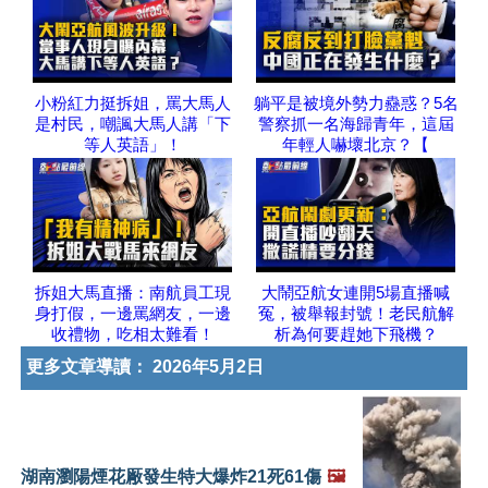
小粉紅力挺拆姐，罵大馬人
躺平是被境外勢力蠱惑？5名
是村民，嘲諷大馬人講「下
警察抓一名海歸青年，這屆
等人英語」！
年輕人嚇壞北京？【
拆姐大馬直播：南航員工現
大鬧亞航女連開5場直播喊
身打假，一邊罵網友，一邊
冤，被舉報封號！老民航解
收禮物，吃相太難看！
析為何要趕她下飛機？
更多文章導讀：
2026年5月2日
湖南瀏陽煙花厰發生特大爆炸21死61傷
🖼️