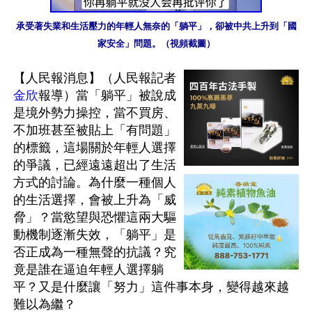
承受著失業和生活壓力的年輕人無奈的「躺平」，卻被中共上升到「國
家安全」問題。（視頻截圖）
【人民報消息】（人民報記者
金欣
報導）當「躺平」被說成
是境外勢力操控，當不買房、
不加班甚至被貼上「有問題」
的標籤，這場關於年輕人選擇
的爭議，已經遠遠超出了生活
方式的討論。為什麼一種個人
的生活選擇，會被上升為「威
脅」？當慾望與恐懼這兩大驅
動機制逐漸失效，「躺平」是
否正成為一種無聲的抗議？究
竟是誰在逼迫年輕人選擇躺
平？又是什麼讓「努力」這件事本身，變得越來越
難以為繼？
