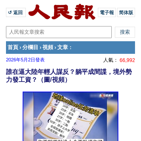
↺ 返回 
電子報
简体版
首頁
分欄目
視頻
文章
›
›
›
：
2026年5月2日
發表
人氣：
66,992
誰在逼大陸年輕人謀反？躺平成間諜，境外勢
力發工資？（圖/視頻）