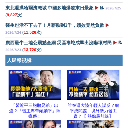
東北泄洪哈爾濱淹城 中國多地爆發末日景象
▶️
📝
2026/7/25
(
9,827
次)
醫生也活不下去了！月薪跌到3千，績效竟然負數
▶️
(
11,526
次)
2026/7/24
廣西最牛土地公震撼全網 災區毒蛇成羣出沒嚇壞村民
▶️
📝
(
13,720
次)
2026/7/23
人民報視頻:
「習近平三胞胎兄弟」出
誰在逼大陸年輕人謀反？躺
爐？「習主席帶頭躺平」照
平成間諜，境外勢力發工
瘋傳！
資？【 熱點最前線】