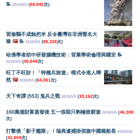
📝
(
68,942
次)
2026/5/5
習偷鷄不成蝕把米 反令臺灣在非洲聲名大
噪
🖼️
📝
(
66,326
次)
2026/5/5
哈佛學者助中研發腦機技術：背棄學術倫理與國安 📝
(
40,644
次)
2026/5/5
旺丁不旺財！「特種兵旅遊」模式令港人嘩
然
🖼️
(
64,061
次)
2026/5/5
天下奇譚 (553) 鬼兵之戰
(
30,162
次)
2026/5/5
160萬億財富蒸發後 五一假期只剩極致窮遊
(
46,308
2026/5/5
次)
打擊俄「影子艦隊」！瑞典逮捕掛假旗中國籍船長
2026/5/4
(
42,604
次)