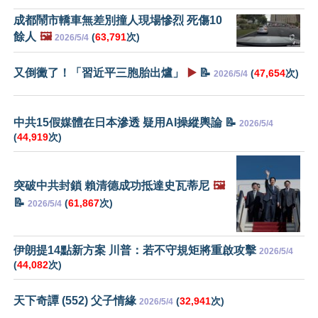
成都鬧市轎車無差別撞人現場慘烈 死傷10
餘人
🖼️
(
63,791
次)
2026/5/4
又倒黴了！「習近平三胞胎出爐」
▶️
📝
(
47,654
次)
2026/5/4
中共15假媒體在日本滲透 疑用AI操縱輿論 📝
2026/5/4
(
44,919
次)
突破中共封鎖 賴清德成功抵達史瓦蒂尼
🖼️
📝
(
61,867
次)
2026/5/4
伊朗提14點新方案 川普：若不守規矩將重啟攻擊
2026/5/4
(
44,082
次)
天下奇譚 (552) 父子情緣
(
32,941
次)
2026/5/4