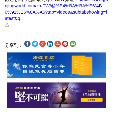
njingworld.com/zh-TW/@%E4%BA%BA%E6%B
0%91%E6%8A%A5?tab=videos&subtabshowing=l
atest&q=
分享到：