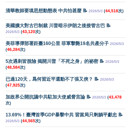
清華教師要填思想動態表 中共怕甚麼 📝
(
44,518
次)
2026/5/3
美國擴大對古巴制裁 川普暗示伊朗之後接管古巴 📝
(
43,120
次)
2026/5/3
美菲導彈部署距臺160公里 菲軍擊斃19名共產分子
2026/5/3
(
46,284
次)
5次遇刺皆脫險 揭開川普「不死之身」的祕密 📝
2026/5/3
(
48,584
次)
已過120天，爲何習近平還動不了張又俠？ 📝
2026/5/3
(
47,925
次)
加政界公開抗議中共駐加大使威脅言論 📝
(
43,478
2026/5/3
次)
13.69%！臺灣首季GDP暴擊中共 習當局只剩躺平獻忠 📝
(
44,565
次)
2026/5/3