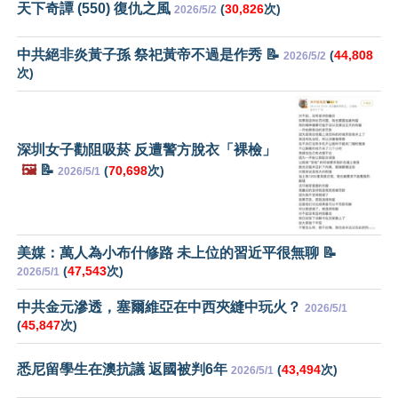
天下奇譚 (550) 復仇之風
(
30,826
次)
2026/5/2
中共絕非炎黃子孫 祭祀黃帝不過是作秀 📝
(
44,808
2026/5/2
次)
深圳女子勸阻吸菸 反遭警方脫衣「裸檢」
🖼️
📝
(
70,698
次)
2026/5/1
美媒：萬人為小布什修路 未上位的習近平很無聊 📝
(
47,543
次)
2026/5/1
中共金元滲透，塞爾維亞在中西夾縫中玩火？
2026/5/1
(
45,847
次)
悉尼留學生在澳抗議 返國被判6年
(
43,494
次)
2026/5/1