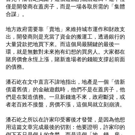
僅是開發商在蓋房子，而是一場各取所需的「集體
合謀」。

地方政府需要靠「賣地」來維持城市運作和財政支
出，開發商則是充當了資金的搬運工，透過銀行的
大量貸款把地買下來。而這個局最關鍵的最後一
環，就是無數對未來抱有幻想的買房人。大家都在
賭房價會永恆上漲，賭新進場者的錢能支撐起前面
的債務。

潘石屹在文中直言不諱地指出，地產是一個「借新
債還舊債」的金融遊戲時，他們不是在蓋房子，他
們是在製造債務。一旦新錢進不來，政府斷貸，或
者老百姓不接盤，房價不漲，這個局就立刻崩潰。

潘石屹之所以在許家印受審後才發聲，是因為他想
用這篇文章完成最後的切割：他要證明，許家印的
倒下不只是個人的貪婪，而是這個「地、錢、房」