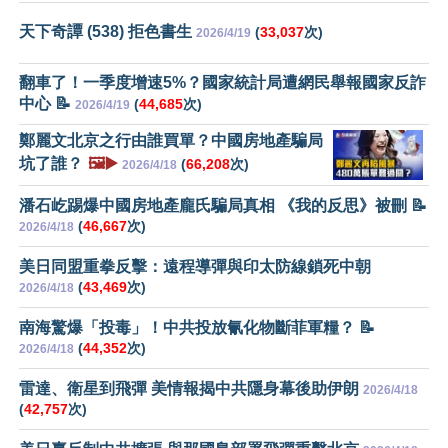
天下奇譚 (538) 拒色書生
(
33,037
次)
2026/4/19
翻車了！一季度增速5%？國家統計局遭網民舉報國家反詐
中心 📝
(
44,685
次)
2026/4/19
鄭麗文北京之行由誰買單？中國房地產騙局
坑了誰？
🖼️▶️
(
66,208
次)
2026/4/18
潘石屹踢爆中國房地產龐氏騙局真相 《我的反思》被刪 📝
(
46,667
次)
2026/4/18
美日同盟重拳反擊：遠程導彈與印太防線鎖死中朝
(
43,469
次)
2026/4/18
南海驚爆「投毒」！中共投放氰化物斷菲軍糧？ 📝
(
44,352
次)
2026/4/18
雷達、衛星到飛彈 美情報揭中共隱身幕後助伊朗
2026/4/18
(
42,757
次)