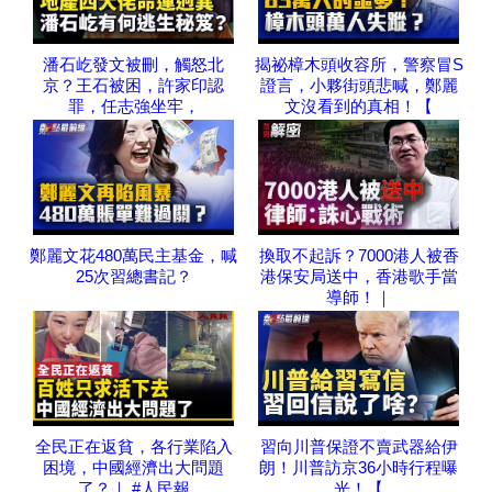
潘石屹發文被刪，觸怒北
揭祕樟木頭收容所，警察冒S
京？王石被困，許家印認
證言，小夥街頭悲喊，鄭麗
罪，任志強坐牢，
文沒看到的真相！【
鄭麗文花480萬民主基金，喊
換取不起訴？7000港人被香
25次習總書記？
港保安局送中，香港歌手當
導師！｜
全民正在返貧，各行業陷入
習向川普保證不賣武器給伊
困境，中國經濟出大問題
朗！川普訪京36小時行程曝
了？｜ #人民報
光！【