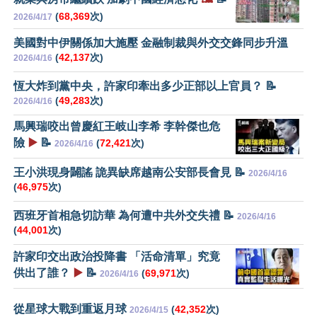
(
68,369
次)
2026/4/17
美國對中伊關係加大施壓 金融制裁與外交交鋒同步升溫
(
42,137
次)
2026/4/16
恆大炸到黨中央，許家印牽出多少正部以上官員？ 📝
(
49,283
次)
2026/4/16
馬興瑞咬出曾慶紅王岐山李希 李幹傑也危
險
▶️
📝
(
72,421
次)
2026/4/16
王小洪現身闢謠 詭異缺席越南公安部長會見 📝
2026/4/16
(
46,975
次)
西班牙首相急切訪華 為何遭中共外交失禮 📝
2026/4/16
(
44,001
次)
許家印交出政治投降書 「活命清單」究竟
供出了誰？
▶️
📝
(
69,971
次)
2026/4/16
從星球大戰到重返月球
(
42,352
次)
2026/4/15