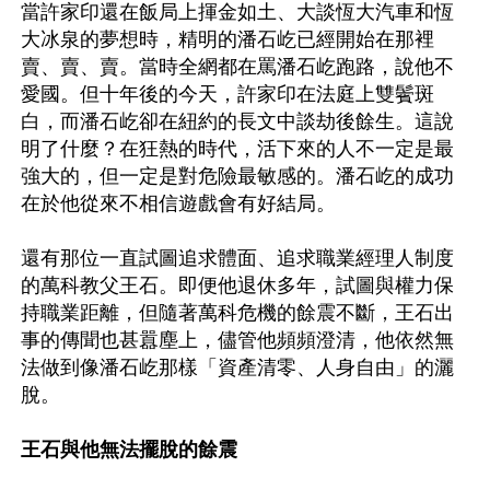
當許家印還在飯局上揮金如土、大談恆大汽車和恆
大冰泉的夢想時，精明的潘石屹已經開始在那裡
賣、賣、賣。當時全網都在罵潘石屹跑路，說他不
愛國。但十年後的今天，許家印在法庭上雙鬢斑
白，而潘石屹卻在紐約的長文中談劫後餘生。這說
明了什麼？在狂熱的時代，活下來的人不一定是最
強大的，但一定是對危險最敏感的。潘石屹的成功
在於他從來不相信遊戲會有好結局。

還有那位一直試圖追求體面、追求職業經理人制度
的萬科教父王石。即便他退休多年，試圖與權力保
持職業距離，但隨著萬科危機的餘震不斷，王石出
事的傳聞也甚囂塵上，儘管他頻頻澄清，他依然無
法做到像潘石屹那樣「資產清零、人身自由」的灑
脫。

王石與他無法擺脫的餘震