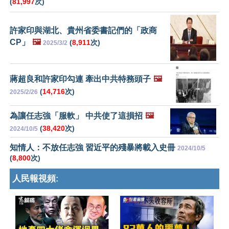
(
81,997
次)
許家印與湖北、貴州省委書記們的「政商
CP」
🖼️
(
8,911
次)
2025/3/2
蔣超良和許家印勾連 牽出中共特務頭子
🖼️
(
14,716
次)
2025/2/26
為讓任志強「服軟」 中共使了這損招
🖼️
(
38,420
次)
2024/10/5
知情人：不放任志強 習近平的殘暴將載入史冊
2024/10/5
(
8,800
次)
人民報視頻: