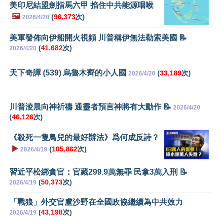
美印尼結盟劍指馬六甲 掐住中共能源咽喉
🖼️
(
96,373
次)
2026/4/20
美軍發佈向伊船開火視頻 川普稱伊無法勒索美國 📝
(
41,682
次)
2026/4/20
天下奇譚 (539) 烏魯木齊的小人國
(
33,189
次)
2026/4/20
川普淩晨向神祈禱 通靈者預言神將有大動作 📝
2026/4/20
(
46,126
次)
《殺死一隻鳥兒的最好辦法》爲何成反詩？
▶️
(
105,862
次)
2026/4/19
習近平松綁貪官：官藏299.9萬無罪 民拿3萬入刑 📝
(
50,373
次)
2026/4/19
「戰狼」外交官盧沙野在全國政協繼續為中共效力
(
43,198
次)
2026/4/19