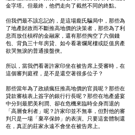
金字塔。但最終，他們走向了截然不同的終點。

但我們最不該忘記的，是這場龐氏騙局中，那些為
了地產財政而不斷推高地價的決策者，那些為了利
息而放任槓桿的金融家，還有那些掏空了六個錢
包、背負三十年房貸、如今看著爛尾樓或貶值房產
欲哭無淚的普通接盤俠。

所以，當我們看著許家印坐在被告席上受審時，在
這個審判庭裡，是不是還空著很多位子？

那些當年為了政績瘋狂推高地價的官員呢？那些在
貸款審核表上簽字的銀行行長呢？那些在地產盛宴
中分到最肥美利潤、卻在危機來臨時全身而退的
「高層食利者」呢？許家印並不無辜，但對他的審
判只是一場「棄卒保帥」的表演。只要這套體制還
在，真正的莊家永遠不會坐在被告席上。
