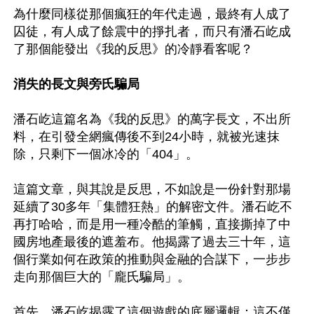
為什麼同樣從那個瘋狂的年代走過，最終有人成了
囚徒，有人成了餘震中的掙扎者，而只有潘石屹成
了那個能發出《我的反思》的冷靜看客呢？

消失的長文與旁氏騙局
潘石屹這篇名為《我的反思》的萬字長文，不出所
料，在引發全網瘋傳後不到24小時，就被光速抹
除，只剩下一個冰冷的「404」。

這篇文章，與其說是反思，不如說是一份針對那場
延續了30多年「集體狂熱」的解密文件。潘石屹不
再打哈哈，而是用一種冷酷的筆觸，直接撕掉了中
國房地產最後的遮羞布。他揭露了過去三十年，這
個行業如何在政策的推動與金融的合謀下，一步步
走向那個巨大的「龐氏騙局」。

首先，潘石屹揭露了這個遊戲的底層邏輯：這不僅