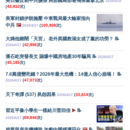
美日臺反制中共擴張 與那國島部署飛彈重擊北京
2026/4/18
(
43,910
次)
美軍封鎖伊朗施壓 中東戰局最大輸家指向
中共
🖼️
(
100,908
次)
2026/4/17
大媽他鄉鬧「天宮」 老外異國救溺女成了黨的功勞？ 📝
(
42,896
次)
2026/4/17
潘石屹突發長文 踢爆中國房地產30年騙局 📝
2026/4/17
(
45,185
次)
7.6萬億變死錢？2026年最大危機：14億人信心崩塌！ 📝
(
47,073
次)
2026/4/17
天下奇譚 (537) 夙怨因果
(
33,814
次)
2026/4/17
習近平像小學生一樣給川普回信
▶️
📝
(
69,846
次)
2026/4/17
就業與房市繼續跌 加劇中國經濟惡化
🖼️
📝