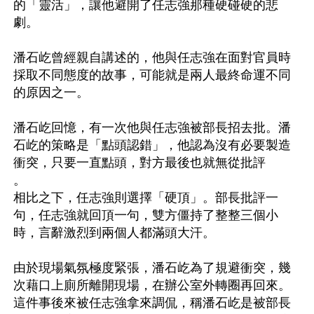
的「靈活」，讓他避開了任志強那種硬碰硬的悲
劇。

潘石屹曾經親自講述的，他與任志強在面對官員時
採取不同態度的故事，可能就是兩人最終命運不同
的原因之一。

潘石屹回憶，有一次他與任志強被部長招去批。潘
石屹的策略是「點頭認錯」，他認為沒有必要製造
衝突，只要一直點頭，對方最後也就無從批評

。

相比之下，任志強則選擇「硬頂」。部長批評一
句，任志強就回頂一句，雙方僵持了整整三個小
時，言辭激烈到兩個人都滿頭大汗。

由於現場氣氛極度緊張，潘石屹為了規避衝突，幾
次藉口上廁所離開現場，在辦公室外轉圈再回來。
這件事後來被任志強拿來調侃，稱潘石屹是被部長