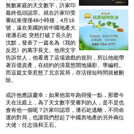
無數家庭的天文數字，許家印
最終低頭認罪。就在許家印受
審結束僅僅48小時後，4月16
號，遠在美國的前中國地產大
佬潘石屹 突然打破了長久的
沈默，發表了一篇名為《我的
反思》的萬字長文。他用文字
告訴世人，他看透了這場遊戲的規則，所以他能帶
著百億資產，在紐約的清晨悠閒地攝影、學編程。
而這篇文章惹怒了北京當局，存活很短時間就被刪
除。

或許他應該慶幸：如果他當年跑得慢一點，那麼今
天在法庭上，為了天文數字受審判的人，是不是也
會有他一個呢？許家印認罪，潘石屹逃離，不同命
運的對局，也讓我們想起了中國房地產的另外兩位
大佬：任志強和王石。
