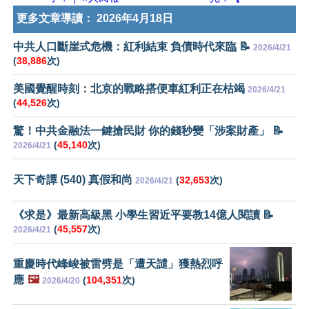
更多文章導讀：
2026年4月18日
中共人口斷崖式危機：紅利結束 負債時代來臨 📝
2026/4/21
(
38,886
次)
美國覺醒時刻：北京的戰略搭便車紅利正在枯竭
2026/4/21
(
44,526
次)
驚！中共金融法一鍵搶民財 你的錢秒變「涉案財產」 📝
(
45,140
次)
2026/4/21
天下奇譚 (540) 真假和尚
(
32,653
次)
2026/4/21
《求是》最新高級黑 小學生習近平要教14億人閱讀 📝
(
45,557
次)
2026/4/21
重慶時代峰峻被雷劈是「遭天譴」獲熱烈呼
應
🖼️
(
104,351
次)
2026/4/20