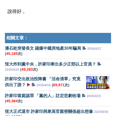
說得好，
相關文章：
潘石屹突發長文 踢爆中國房地產30年騙局 📝
2026/4/17
(
45,185
次)
恆大炸到黨中央，許家印牽出多少正部以上官員？ 📝
(
49,283
次)
2026/4/16
許家印交出政治投降書 「活命清單」究竟
供出了誰？
▶️
📝
(
69,971
次)
2026/4/16
許家印當庭認罪 「黨的人」註定悲劇收場 📝
2026/4/15
(
45,384
次)
恆大正式退市 許家印與衆高官親密關係超出想像
2025/8/30