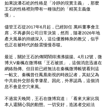
如果說潘石屹的性格是「冷靜的現實主義」，那麼
王石的性格裡則帶有一種強烈的「精英主義傲
慢」。

儘管王石從2017年6月起，已經卸任 萬科董事會主
席，不再參與公司日常決策，然而，隨著2026年地
產大風暴的持續深入，這位優雅轉身的教父，似乎
也正在被時代的餘震慢慢吞噬。

最近，關於王石的傳聞鬧得沸沸揚揚。4月12號，微
博大V秦楓在微博稱「王石被抓」，這個消息迅速在
網絡熱傳。但目前已經無法在秦楓微博帳號看到這
一帖文。秦楓曾任鳳凰衛視的時政記者，其姑父為
中共前外交部長李肇星。因此，外界認爲，這個消
息不會是空穴來風。

不過當天晚間，王石在微博寫道：「看來大家比我
本人還關心我的動態。一切安好，造謠者交給法