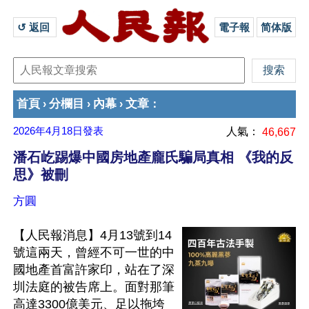
↺ 返回 
電子報
简体版
首頁
分欄目
內幕
文章
›
›
›
：
2026年4月18日
發表
人氣：
46,667
潘石屹踢爆中國房地產龐氏騙局真相 《我的反
思》被刪
方圓
【人民報消息】4月13號到14
號這兩天，曾經不可一世的中
國地產首富許家印，站在了深
圳法庭的被告席上。面對那筆
高達3300億美元、足以拖垮