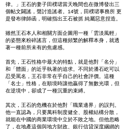
律。」王石的妻子田樸珺當天晚間也在微博發出三
個帖文闢謠，聲討造謠者。14號，田樸珺事務所 更
是發布律師函，明確指出王石被抓 純屬惡意捏造。

雖然王石本人和相關方面企圖用一種「雲淡風輕」
的姿態來粉碎謠言，但這種頻繁的解釋本身，就透
著一種前所未有的焦慮感。

首先，王石性格中最大的特點，就是他對「名分」
和「體面」的近乎執著的追求。不同於潘石屹可以
忍受罵名，王石非常在乎自己的社會評價。這種
「名士」性格，在順境時讓他贏得了無數光環，但
在逆境中，卻成了一種沉重的束縛。

其次，王石的危機在於他對「職業邊界」的誤判。
他一直認為，只要萬科制度健全、股權結構分散，
就能在中國的商業環境中立於不敗之地。但他忽略
了，在地產這個與地方財政、銀行信貸深度綑綁的