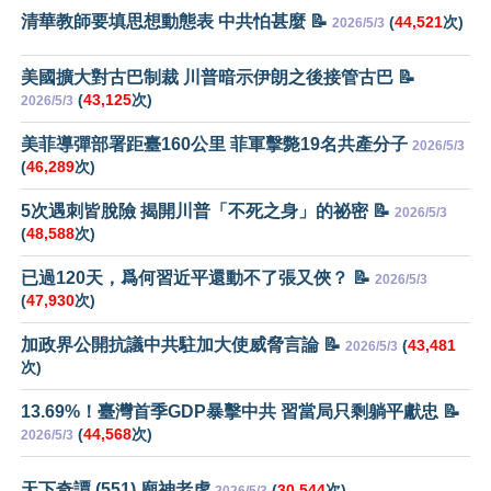
清華教師要填思想動態表 中共怕甚麼 📝
(
44,521
次)
2026/5/3
美國擴大對古巴制裁 川普暗示伊朗之後接管古巴 📝
(
43,125
次)
2026/5/3
美菲導彈部署距臺160公里 菲軍擊斃19名共產分子
2026/5/3
(
46,289
次)
5次遇刺皆脫險 揭開川普「不死之身」的祕密 📝
2026/5/3
(
48,588
次)
已過120天，爲何習近平還動不了張又俠？ 📝
2026/5/3
(
47,930
次)
加政界公開抗議中共駐加大使威脅言論 📝
(
43,481
2026/5/3
次)
13.69%！臺灣首季GDP暴擊中共 習當局只剩躺平獻忠 📝
(
44,568
次)
2026/5/3
天下奇譚 (551) 廟神老虎
(
30,544
次)
2026/5/3