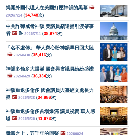
揭開外國代理人在美國打壓神韻的黑幕
🖼️
(
34,748
次)
2026/7/14
中共詐彈威脅神韻 美議員籲逮捕引渡肇事
者
🖼️
📝
(
38,974
次)
2026/7/11
「名不虛傳」 華人齊心盼神韻早日回大陸
🖼️
(
35,416
次)
2026/6/30
神韻多倫多大爆滿 國會與省議員紛紛盛讚
🖼️
(
36,334
次)
2026/6/29
神韻重返多倫多 國會議員與臺經文處長力
挺
🖼️
(
34,686
次)
2026/6/28
神韻重返多倫多首場爆滿 議員祝賀 華人感
恩
🖼️
(
41,673
次)
2026/6/26
舞臺之上，五千年的回聲
🖼️
2026/6/24