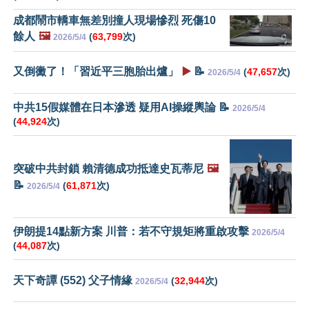
成都鬧市轎車無差別撞人現場慘烈 死傷10
餘人
🖼️
(
63,799
次)
2026/5/4
又倒黴了！「習近平三胞胎出爐」
▶️
📝
(
47,657
次)
2026/5/4
中共15假媒體在日本滲透 疑用AI操縱輿論 📝
2026/5/4
(
44,924
次)
突破中共封鎖 賴清德成功抵達史瓦蒂尼
🖼️
📝
(
61,871
次)
2026/5/4
伊朗提14點新方案 川普：若不守規矩將重啟攻擊
2026/5/4
(
44,087
次)
天下奇譚 (552) 父子情緣
(
32,944
次)
2026/5/4