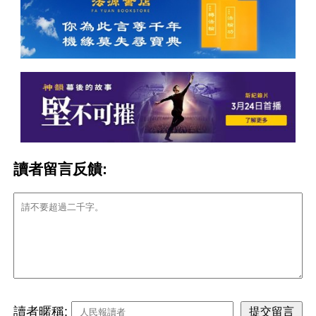
讀者留言反饋:
讀者暱稱: