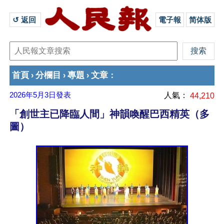
↺ 返回 
電子報
简体版
首頁
分欄目
專題
文章
›
›
›
：
2026年5月3日
發表
人氣：
44,210
「創世主已降臨人間」神韻喚醒巴西精英（多
圖）