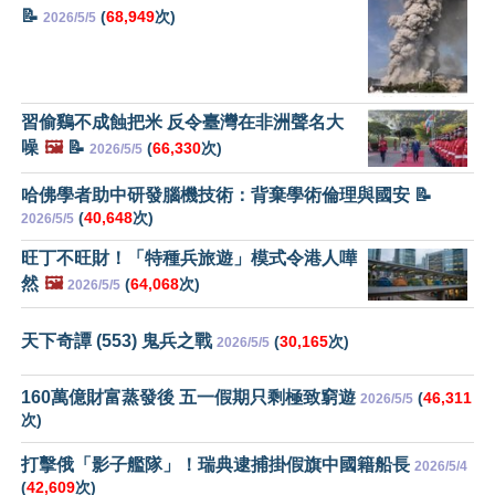
📝
(
68,949
次)
2026/5/5
習偷鷄不成蝕把米 反令臺灣在非洲聲名大
噪
🖼️
📝
(
66,330
次)
2026/5/5
哈佛學者助中研發腦機技術：背棄學術倫理與國安 📝
(
40,648
次)
2026/5/5
旺丁不旺財！「特種兵旅遊」模式令港人嘩
然
🖼️
(
64,068
次)
2026/5/5
天下奇譚 (553) 鬼兵之戰
(
30,165
次)
2026/5/5
160萬億財富蒸發後 五一假期只剩極致窮遊
(
46,311
2026/5/5
次)
打擊俄「影子艦隊」！瑞典逮捕掛假旗中國籍船長
2026/5/4
(
42,609
次)