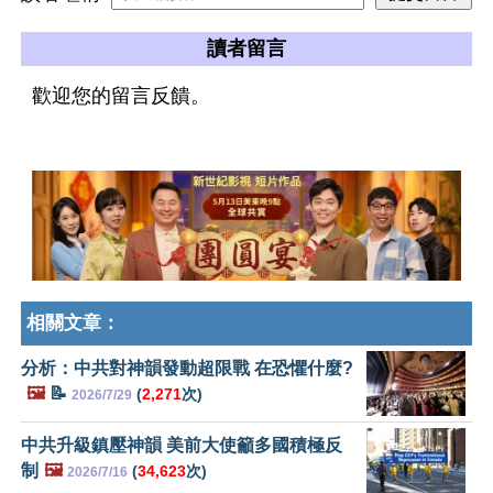
讀者留言
歡迎您的留言反饋。
相關文章：
分析：中共對神韻發動超限戰 在恐懼什麼?
🖼️
📝
(
2,271
次)
2026/7/29
中共升級鎮壓神韻 美前大使籲多國積極反
制
🖼️
(
34,623
次)
2026/7/16