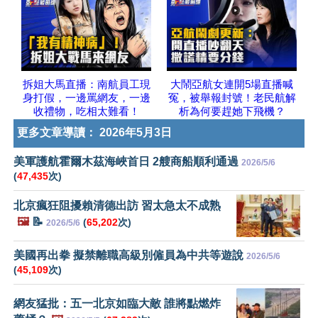
拆姐大馬直播：南航員工現
大鬧亞航女連開5場直播喊
身打假，一邊罵網友，一邊
冤，被舉報封號！老民航解
收禮物，吃相太難看！
析為何要趕她下飛機？
更多文章導讀：
2026年5月3日
美軍護航霍爾木茲海峽首日 2艘商船順利通過
2026/5/6
(
47,435
次)
北京瘋狂阻擾賴清德出訪 習太急太不成熟
🖼️
📝
(
65,202
次)
2026/5/6
美國再出拳 擬禁離職高級別僱員為中共等遊說
2026/5/6
(
45,109
次)
網友猛批：五一北京如臨大敵 誰將點燃炸