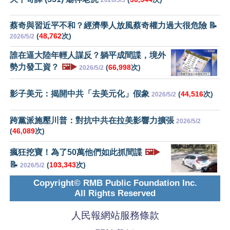
蔡奇與習近平不和？經濟學人放風蔡奇權力過大很危險 📝
(
48,762
次)
2026/5/2
誰在逼大陸年輕人謀反？躺平成間諜，境外
勢力發工資？
🖼️▶️
(
66,998
次)
2026/5/2
影子美元：揭開中共「去美元化」假象
(
44,516
次)
2026/5/2
跨黨派施壓川普：對抗中共在拉美影響力擴張
2026/5/2
(
46,089
次)
瘋狂挖寶！為了50萬他們如此抓間諜
🖼️▶️
📝
(
103,343
次)
2026/5/2
Copyright© RMB Public Foundation Inc.
All Rights Reserved
人民報網站服務條款