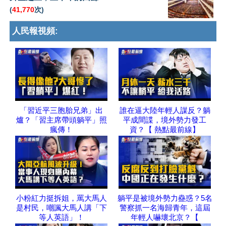
(
41,770
次)
人民報視頻:
「習近平三胞胎兄弟」出
誰在逼大陸年輕人謀反？躺
爐？「習主席帶頭躺平」照
平成間諜，境外勢力發工
瘋傳！
資？【 熱點最前線】
小粉紅力挺拆姐，罵大馬人
躺平是被境外勢力蠱惑？5名
是村民，嘲諷大馬人講「下
警察抓一名海歸青年，這屆
等人英語」！
年輕人嚇壞北京？【