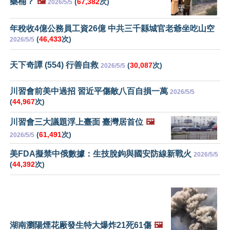
藥桶？
🖼️
(
67,382
次)
2026/5/5
年稅收4億公務員工資26億 中共三千縣城官老爺坐吃山空
(
46,433
次)
2026/5/5
天下奇譚 (554) 行善自救
(
30,087
次)
2026/5/5
川習會前美中過招 習近平傷敵八百自損一萬
2026/5/5
(
44,967
次)
川習會三大議題浮上臺面 臺灣居首位
🖼️
(
61,491
次)
2026/5/5
美FDA擬禁中俄數據：生技脫鉤與國安防線新戰火
2026/5/5
(
44,392
次)
湖南瀏陽煙花厰發生特大爆炸21死61傷
🖼️