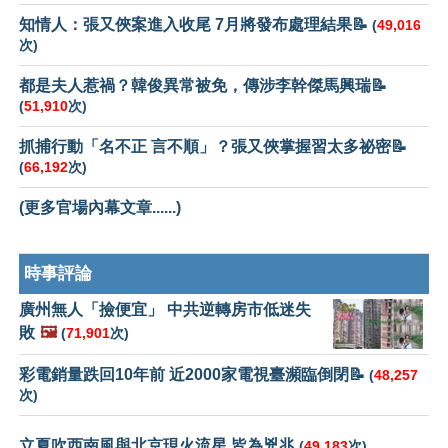
知情人：張又俠案進入收尾 7月將發布處理結果📝
(
49,016
次)
都是夫人惹禍？韓俊異常被免，傳涉李幹傑馬興瑞📝
(
51,910
次)
抓捕行動「名不正 言不順」？張又俠掌握習太多祕密📝
(
66,192
次)
(更多官場內幕文章......)
時事評論
廣州無人「撿便宜」 中共逆轉房市低迷失
敗
🖼️
(
71,901
次)
彩電銷量跌回10年前 近2000家電視臺瀕臨倒閉📝
(
48,257
次)
立夏吹西南風與北京現火流星 皆為兇兆
(
49,183
次)