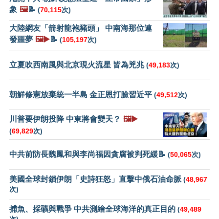
象
🖼️
📝
(
70,115
次)
大陸網友「箭射龍袍豬頭」 中南海那位連
發噩夢
🖼️▶️
📝
(
105,197
次)
立夏吹西南風與北京現火流星 皆為兇兆
(
49,183
次)
朝鮮修憲放棄統一半島 金正恩打臉習近平
(
49,512
次)
川普要伊朗投降 中東將會變天？
🖼️▶️
(
69,829
次)
中共前防長魏鳳和與李尚福因貪腐被判死緩📝
(
50,065
次)
美國全球封鎖伊朗「史詩狂怒」直擊中俄石油命脈
(
48,967
次)
捕魚、採礦與戰爭 中共測繪全球海洋的真正目的
(
49,489