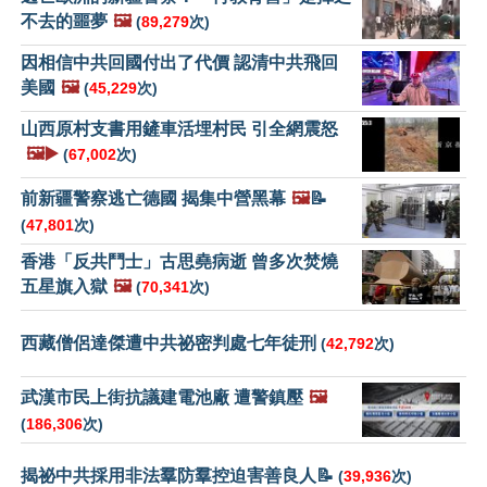
不去的噩夢
🖼️
(
89,279
次)
因相信中共回國付出了代價 認清中共飛回
美國
🖼️
(
45,229
次)
山西原村支書用鏟車活埋村民 引全網震怒
🖼️▶️
(
67,002
次)
前新疆警察逃亡德國 揭集中營黑幕
🖼️
📝
(
47,801
次)
香港「反共鬥士」古思堯病逝 曾多次焚燒
五星旗入獄
🖼️
(
70,341
次)
西藏僧侶達傑遭中共祕密判處七年徒刑
(
42,792
次)
武漢市民上街抗議建電池廠 遭警鎮壓
🖼️
(
186,306
次)
揭祕中共採用非法羣防羣控迫害善良人📝
(
39,936
次)