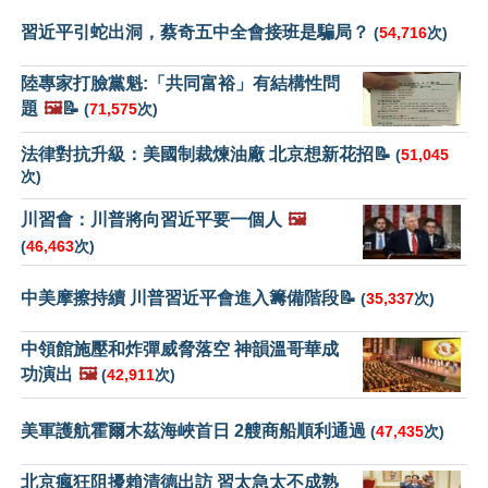
習近平引蛇出洞，蔡奇五中全會接班是騙局？
(
54,716
次)
陸專家打臉黨魁:「共同富裕」有結構性問
題
🖼️
📝
(
71,575
次)
法律對抗升級：美國制裁煉油廠 北京想新花招📝
(
51,045
次)
川習會：川普將向習近平要一個人
🖼️
(
46,463
次)
中美摩擦持續 川普習近平會進入籌備階段📝
(
35,337
次)
中領館施壓和炸彈威脅落空 神韻溫哥華成
功演出
🖼️
(
42,911
次)
美軍護航霍爾木茲海峽首日 2艘商船順利通過
(
47,435
次)
北京瘋狂阻擾賴清德出訪 習太急太不成熟