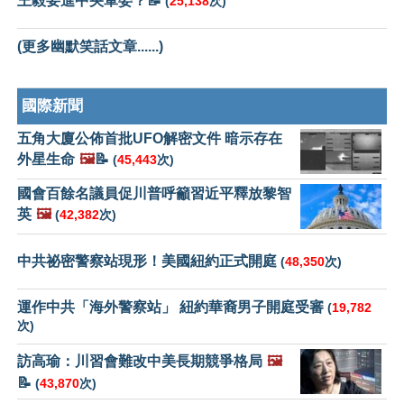
王毅要進中央軍委？📝
(
25,138
次)
(更多幽默笑話文章......)
國際新聞
五角大廈公佈首批UFO解密文件 暗示存在
外星生命
🖼️
📝
(
45,443
次)
國會百餘名議員促川普呼籲習近平釋放黎智
英
🖼️
(
42,382
次)
中共祕密警察站現形！美國紐約正式開庭
(
48,350
次)
運作中共「海外警察站」 紐約華裔男子開庭受審
(
19,782
次)
訪高瑜：川習會難改中美長期競爭格局
🖼️
📝
(
43,870
次)