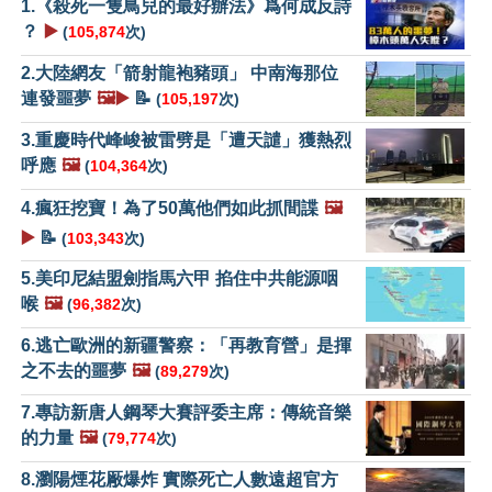
1.《殺死一隻鳥兒的最好辦法》爲何成反詩
？
▶️
(
105,874
次)
2.大陸網友「箭射龍袍豬頭」 中南海那位
連發噩夢
🖼️▶️
📝
(
105,197
次)
3.重慶時代峰峻被雷劈是「遭天譴」獲熱烈
呼應
🖼️
(
104,364
次)
4.瘋狂挖寶！為了50萬他們如此抓間諜
🖼️
▶️
📝
(
103,343
次)
5.美印尼結盟劍指馬六甲 掐住中共能源咽
喉
🖼️
(
96,382
次)
6.逃亡歐洲的新疆警察：「再教育營」是揮
之不去的噩夢
🖼️
(
89,279
次)
7.專訪新唐人鋼琴大賽評委主席：傳統音樂
的力量
🖼️
(
79,774
次)
8.瀏陽煙花厰爆炸 實際死亡人數遠超官方