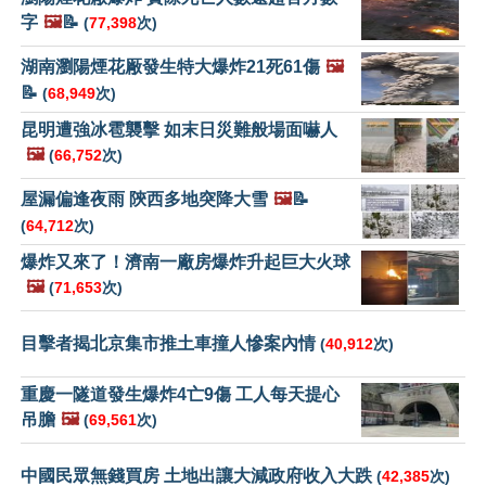
字
🖼️
📝
(
77,398
次)
湖南瀏陽煙花厰發生特大爆炸21死61傷
🖼️
📝
(
68,949
次)
昆明遭強冰雹襲擊 如末日災難般場面嚇人
🖼️
(
66,752
次)
屋漏偏逢夜雨 陝西多地突降大雪
🖼️
📝
(
64,712
次)
爆炸又來了！濟南一廠房爆炸升起巨大火球
🖼️
(
71,653
次)
目擊者揭北京集市推土車撞人慘案內情
(
40,912
次)
重慶一隧道發生爆炸4亡9傷 工人每天提心
吊膽
🖼️
(
69,561
次)
中國民眾無錢買房 土地出讓大減政府收入大跌
(
42,385
次)