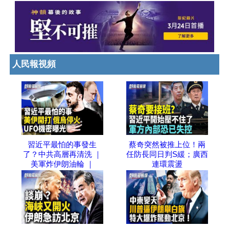
人民報視頻
習近平最怕的事發生
蔡奇突然被推上位！兩
了？中共高層再清洗 ｜
任防長同日判S緩；廣西
美軍炸伊朗油輪 ｜
連環震盪