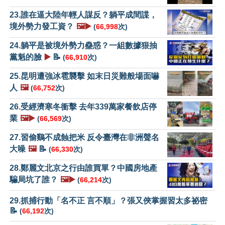
23.誰在逼大陸年輕人謀反？躺平成間諜，
境外勢力發工資？
🖼️▶️
(
66,998
次)
24.躺平是被境外勢力蠱惑？一組數據狠抽
黨魁的臉
▶️
📝
(
66,910
次)
25.昆明遭強冰雹襲擊 如末日災難般場面嚇
人
🖼️
(
66,752
次)
26.受經濟寒冬衝擊 去年339萬家餐飲店停
業
🖼️▶️
(
66,569
次)
27.習偷鷄不成蝕把米 反令臺灣在非洲聲名
大噪
🖼️
📝
(
66,330
次)
28.鄭麗文北京之行由誰買單？中國房地產
騙局坑了誰？
🖼️▶️
(
66,214
次)
29.抓捕行動「名不正 言不順」？張又俠掌握習太多祕密
📝
(
66,192
次)