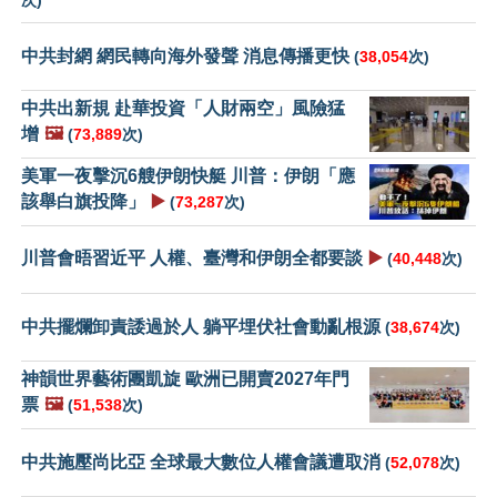
次)
中共封網 網民轉向海外發聲 消息傳播更快
(
38,054
次)
中共出新規 赴華投資「人財兩空」風險猛
增
🖼️
(
73,889
次)
美軍一夜擊沉6艘伊朗快艇 川普：伊朗「應
該舉白旗投降」
▶️
(
73,287
次)
川普會晤習近平 人權、臺灣和伊朗全都要談
▶️
(
40,448
次)
中共擺爛卸責諉過於人 躺平埋伏社會動亂根源
(
38,674
次)
神韻世界藝術團凱旋 歐洲已開賣2027年門
票
🖼️
(
51,538
次)
中共施壓尚比亞 全球最大數位人權會議遭取消
(
52,078
次)