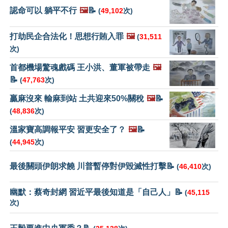
認命可以 躺平不行
🖼️
📝
(
49,102
次)
打劫民企合法化！思想行賄入罪
🖼️
(
31,511
次)
首都機場驚魂戲碼 王小洪、董軍被帶走
🖼️
📝
(
47,763
次)
贏麻沒來 輸麻到站 土共迎來50%關稅
🖼️
📝
(
48,836
次)
溫家寶高調報平安 習更安全了？
🖼️
📝
(
44,945
次)
最後關頭伊朗求饒 川普暫停對伊毀滅性打擊📝
(
46,410
次)
幽默：蔡奇封網 習近平最後知道是「自己人」📝
(
45,115
次)