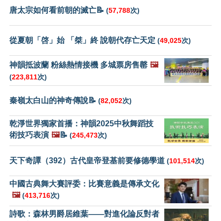
唐太宗如何看前朝的滅亡📝
(
57,788
次)
從夏朝「啓」始 「桀」終 說朝代存亡天定
(
49,025
次)
神韻抵波蘭 粉絲熱情接機 多城票房售罄
🖼️
(
223,811
次)
秦嶺太白山的神奇傳說📝
(
82,052
次)
乾淨世界獨家首播：神韻2025中秋舞蹈技
術技巧表演
🖼️
📝
(
245,473
次)
天下奇譚（392）古代皇帝登基前要修德學道
(
101,514
次)
中國古典舞大賽評委：比賽意義是傳承文化
🖼️
(
413,716
次)
詩歌：森林男爵居維葉——對進化論反對者