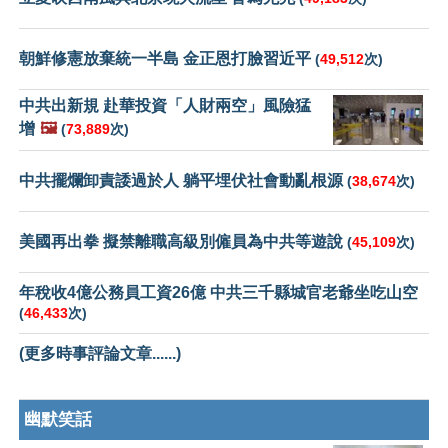
朝鮮修憲放棄統一半島 金正恩打臉習近平
(
49,512
次)
中共出新規 赴華投資「人財兩空」風險猛
增
🖼️
(
73,889
次)
中共擺爛卸責諉過於人 躺平埋伏社會動亂根源
(
38,674
次)
美國再出拳 擬禁離職高級別僱員為中共等遊說
(
45,109
次)
年稅收4億公務員工資26億 中共三千縣城官老爺坐吃山空
(
46,433
次)
(更多時事評論文章......)
幽默笑話