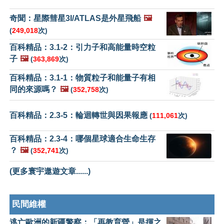
奇聞：星際彗星3I/ATLAS是外星飛船
🖼️
(
249,018
次)
百科精品：3.1-2：引力子和高能量時空粒
子
🖼️
(
363,869
次)
百科精品：3.1-1：物質粒子和能量子有相
同的來源嗎？
🖼️
(
352,758
次)
百科精品：2.3-5：輪迴轉世與因果報應
(
111,061
次)
百科精品：2.3-4：哪個星球適合生命生存
？
🖼️
(
352,741
次)
(更多寰宇遨遊文章......)
民間維權
逃亡歐洲的新疆警察：「再教育營」是揮之