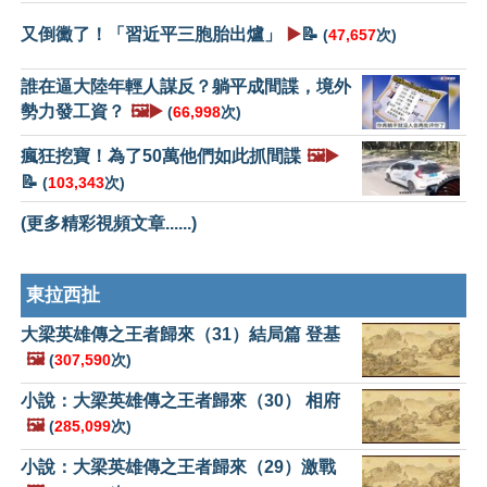
又倒黴了！「習近平三胞胎出爐」
▶️
📝
(
47,657
次)
誰在逼大陸年輕人謀反？躺平成間諜，境外
勢力發工資？
🖼️▶️
(
66,998
次)
瘋狂挖寶！為了50萬他們如此抓間諜
🖼️▶️
📝
(
103,343
次)
(更多精彩視頻文章......)
東拉西扯
大梁英雄傳之王者歸來（31）結局篇 登基
🖼️
(
307,590
次)
小說：大梁英雄傳之王者歸來（30） 相府
🖼️
(
285,099
次)
小說：大梁英雄傳之王者歸來（29）激戰