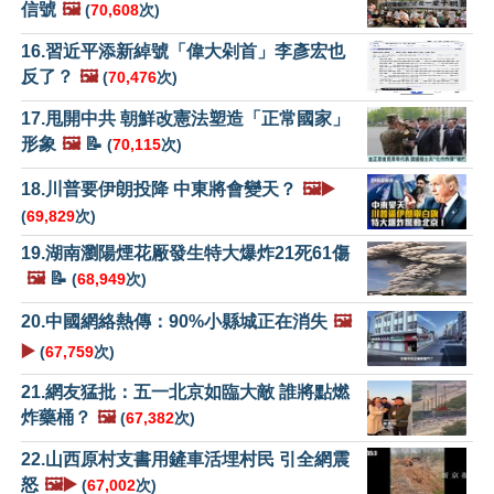
信號
🖼️
(
70,608
次)
16.習近平添新綽號「偉大剁首」李彥宏也
反了？
🖼️
(
70,476
次)
17.甩開中共 朝鮮改憲法塑造「正常國家」
形象
🖼️
📝
(
70,115
次)
18.川普要伊朗投降 中東將會變天？
🖼️▶️
(
69,829
次)
19.湖南瀏陽煙花厰發生特大爆炸21死61傷
🖼️
📝
(
68,949
次)
20.中國網絡熱傳：90%小縣城正在消失
🖼️
▶️
(
67,759
次)
21.網友猛批：五一北京如臨大敵 誰將點燃
炸藥桶？
🖼️
(
67,382
次)
22.山西原村支書用鏟車活埋村民 引全網震
怒
🖼️▶️
(
67,002
次)