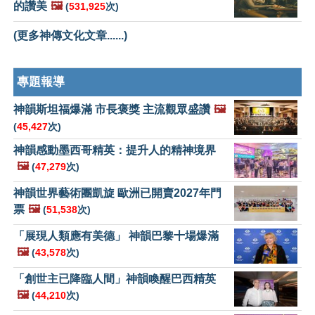
的讚美
🖼️
(
531,925
次)
(更多神傳文化文章......)
專題報導
神韻斯坦福爆滿 市長褒獎 主流觀眾盛讚
🖼️
(
45,427
次)
神韻感動墨西哥精英：提升人的精神境界
🖼️
(
47,279
次)
神韻世界藝術團凱旋 歐洲已開賣2027年門
票
🖼️
(
51,538
次)
「展現人類應有美德」 神韻巴黎十場爆滿
🖼️
(
43,578
次)
「創世主已降臨人間」神韻喚醒巴西精英
🖼️
(
44,210
次)