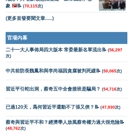
象
🖼️
📝
(
70,115
次)
(更多首發要聞文章......)
官場內幕
二十一大人事佈局四大版本 常委最新名單流出📝
(
56,297
次)
中共前防長魏鳳和與李尚福因貪腐被判死緩📝
(
50,065
次)
習近平引蛇出洞，蔡奇五中全會接班是騙局？
(
54,716
次)
已過120天，爲何習近平還動不了張又俠？📝
(
47,930
次)
蔡奇與習近平不和？經濟學人放風蔡奇權力過大很危險📝
(
48,762
次)