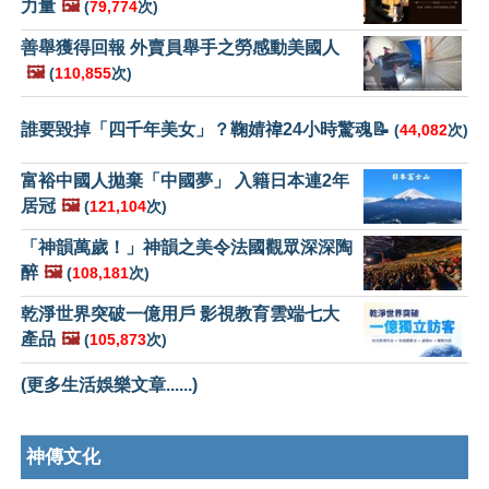
力量
🖼️
(
79,774
次)
善舉獲得回報 外賣員舉手之勞感動美國人
🖼️
(
110,855
次)
誰要毀掉「四千年美女」？鞠婧禕24小時驚魂📝
(
44,082
次)
富裕中國人拋棄「中國夢」 入籍日本連2年
居冠
🖼️
(
121,104
次)
「神韻萬歲！」神韻之美令法國觀眾深深陶
醉
🖼️
(
108,181
次)
乾淨世界突破一億用戶 影視教育雲端七大
產品
🖼️
(
105,873
次)
(更多生活娛樂文章......)
神傳文化