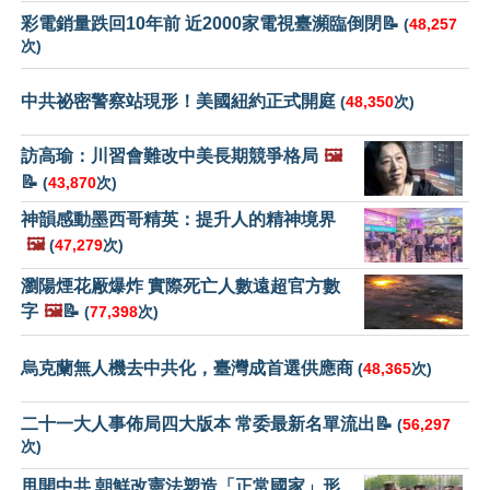
彩電銷量跌回10年前 近2000家電視臺瀕臨倒閉📝
(
48,257
次)
中共祕密警察站現形！美國紐約正式開庭
(
48,350
次)
訪高瑜：川習會難改中美長期競爭格局
🖼️
📝
(
43,870
次)
神韻感動墨西哥精英：提升人的精神境界
🖼️
(
47,279
次)
瀏陽煙花厰爆炸 實際死亡人數遠超官方數
字
🖼️
📝
(
77,398
次)
烏克蘭無人機去中共化，臺灣成首選供應商
(
48,365
次)
二十一大人事佈局四大版本 常委最新名單流出📝
(
56,297
次)
甩開中共 朝鮮改憲法塑造「正常國家」形