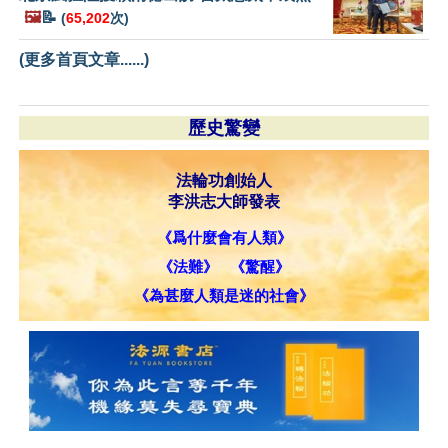
🖼️
📝
(
65,202
次)
(更多首頁文章......)
歷史驚變
法輪功創始人
李洪志大師發表
《爲什麼會有人類》
《法難》
《驚醒》
《為甚麼人類是迷的社會》