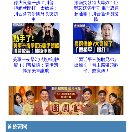
停火只差一步？川普：
湖南突發特大爆炸！巨
拒絕就開打｜太敏感！
型蘑菇雲衝天 傷亡恐遠
川習會前伊朗外長突訪
超通報｜川普逼伊朗投
中｜
降
美軍一夜擊沉6艘伊朗快
「習近平三胞胎兄弟」
艇！川普放話：若伊朗
出爐？「習主席帶頭躺
幹預美軍護航
平」照瘋傳！
首發要聞