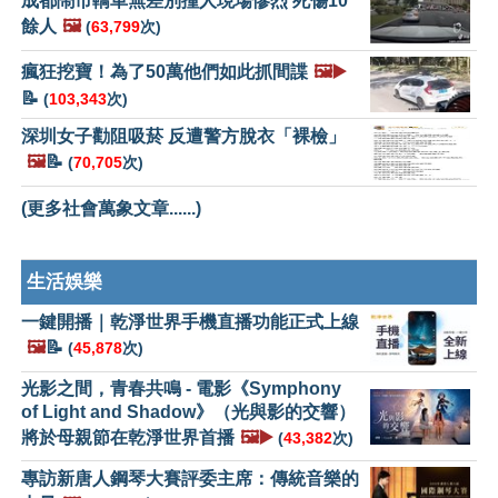
成都鬧市轎車無差別撞人現場慘烈 死傷10
餘人
🖼️
(
63,799
次)
瘋狂挖寶！為了50萬他們如此抓間諜
🖼️▶️
📝
(
103,343
次)
深圳女子勸阻吸菸 反遭警方脫衣「裸檢」
🖼️
📝
(
70,705
次)
(更多社會萬象文章......)
生活娛樂
一鍵開播｜乾淨世界手機直播功能正式上線
🖼️
📝
(
45,878
次)
光影之間，青春共鳴 - 電影《Symphony
of Light and Shadow》（光與影的交響）
將於母親節在乾淨世界首播
🖼️▶️
(
43,382
次)
專訪新唐人鋼琴大賽評委主席：傳統音樂的