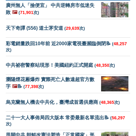
廣州無人「撿便宜」 中共逆轉房市低迷失
敗
🖼️
(
71,901
次)
天下奇譚 (556) 道士茅安道
(
29,639
次)
彩電銷量跌回10年前 近2000家電視臺瀕臨倒閉📝
(
48,257
次)
中共祕密警察站現形！美國紐約正式開庭
(
48,350
次)
瀏陽煙花厰爆炸 實際死亡人數遠超官方數
字
🖼️
📝
(
77,398
次)
烏克蘭無人機去中共化，臺灣成首選供應商
(
48,365
次)
二十一大人事佈局四大版本 常委最新名單流出📝
(
56,297
次)
甩開中共 朝鮮改憲法塑造「正常國家」形