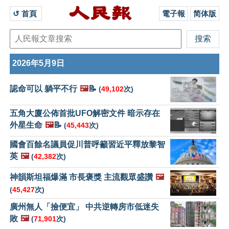
↺ 首頁 
電子報
简体版
2026年5月9日
認命可以 躺平不行
🖼️
📝
(
49,102
次)
五角大廈公佈首批UFO解密文件 暗示存在
外星生命
🖼️
📝
(
45,443
次)
國會百餘名議員促川普呼籲習近平釋放黎智
英
🖼️
(
42,382
次)
神韻斯坦福爆滿 市長褒獎 主流觀眾盛讚
🖼️
(
45,427
次)
廣州無人「撿便宜」 中共逆轉房市低迷失
敗
🖼️
(
71,901
次)