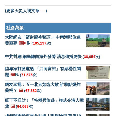
(更多天災人禍文章......)
社會萬象
大陸網友「箭射龍袍豬頭」 中南海那位連
發噩夢
🖼️▶️
📝
(
105,197
次)
中共封網 網民轉向海外發聲 消息傳播更快
(
38,054
次)
陸專家打臉黨魁:「共同富裕」有結構性問
題
🖼️
📝
(
71,575
次)
網友猛批：五一北京如臨大敵 誰將點燃炸
藥桶？
🖼️
(
67,382
次)
旺丁不旺財！「特種兵旅遊」模式令港人嘩
然
🖼️
(
64,068
次)