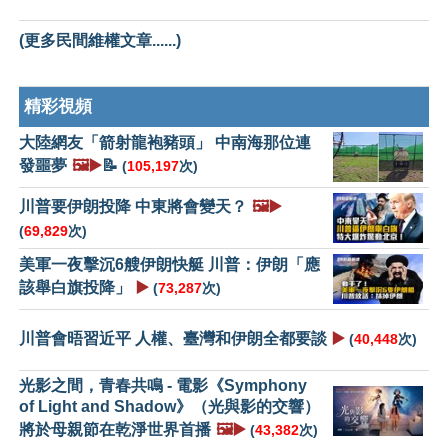
(更多民間維權文章......)
精彩視頻
大陸網友「箭射龍袍豬頭」 中南海那位連
發噩夢
🖼️▶️
📝
(
105,197
次)
川普要伊朗投降 中東將會變天？
🖼️▶️
(
69,829
次)
美軍一夜擊沉6艘伊朗快艇 川普：伊朗「應
該舉白旗投降」
▶️
(
73,287
次)
川普會晤習近平 人權、臺灣和伊朗全都要談
▶️
(
40,448
次)
光影之間，青春共鳴 - 電影《Symphony
of Light and Shadow》（光與影的交響）
將於母親節在乾淨世界首播
🖼️▶️
(
43,382
次)