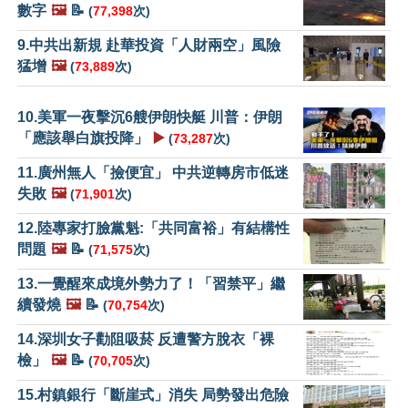
數字
🖼️
📝
(
77,398
次)
9.中共出新規 赴華投資「人財兩空」風險
猛增
🖼️
(
73,889
次)
10.美軍一夜擊沉6艘伊朗快艇 川普：伊朗
「應該舉白旗投降」
▶️
(
73,287
次)
11.廣州無人「撿便宜」 中共逆轉房市低迷
失敗
🖼️
(
71,901
次)
12.陸專家打臉黨魁:「共同富裕」有結構性
問題
🖼️
📝
(
71,575
次)
13.一覺醒來成境外勢力了！「習禁平」繼
續發燒
🖼️
📝
(
70,754
次)
14.深圳女子勸阻吸菸 反遭警方脫衣「裸
檢」
🖼️
📝
(
70,705
次)
15.村鎮銀行「斷崖式」消失 局勢發出危險