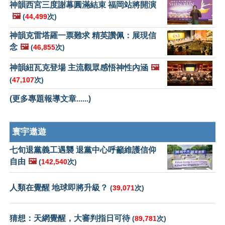
神韻西宮三度謝幕圓滿結束 福岡站將開演
🖼️
(
44,499
次)
神韻克雷塔羅一票難求 精英讚佩：展現信
念
🖼️
(
46,855
次)
神韻紐瓦克登場 主流觀眾感悟神性內涵
🖼️
(
47,107
次)
(更多專題報導文章......)
寰宇遨遊
七旬退黨義工遇襲 退黨中心呼籲維護信仰
自由
🖼️
(
142,540
次)
人類在覺醒 地球即將升級？
(
39,071
次)
猜想：天網覺醒，大審判指日可待
(
89,781
次)