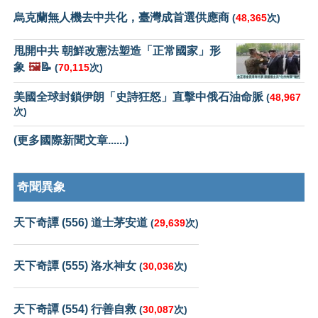
烏克蘭無人機去中共化，臺灣成首選供應商
(
48,365
次)
甩開中共 朝鮮改憲法塑造「正常國家」形
象
🖼️
📝
(
70,115
次)
美國全球封鎖伊朗「史詩狂怒」直擊中俄石油命脈
(
48,967
次)
(更多國際新聞文章......)
奇聞異象
天下奇譚 (556) 道士茅安道
(
29,639
次)
天下奇譚 (555) 洛水神女
(
30,036
次)
天下奇譚 (554) 行善自救
(
30,087
次)