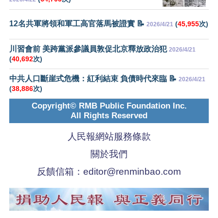
12名共軍將領和軍工高官落馬被證實 📝
(
45,955
次)
2026/4/21
川習會前 美跨黨派參議員敦促北京釋放政治犯
2026/4/21
(
40,692
次)
中共人口斷崖式危機：紅利結束 負債時代來臨 📝
2026/4/21
(
38,886
次)
Copyright© RMB Public Foundation Inc.
All Rights Reserved
人民報網站服務條款
關於我們
反饋信箱：
editor@renminbao.com