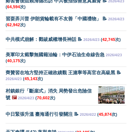
鄭習會後阻賴清德出訪 中共被指假善意真威脅 📝
2026/4/23
(
64,594
次)
習耍弄川普 伊朗貨輪載有不友善「中國禮物」 📝
2026/4/23
(
62,942
次)
中共模式崩解：戳破威權增長神話 📝
(
42,745
次)
2026/4/23
美軍印太截擊無國籍油輪：中伊石油生命線告急
2026/4/23
(
40,175
次)
齊贊習在地方堅持正確政績觀 王滬寧等高官在高級黑 📝
(
45,143
次)
2026/4/23
村鎮銀行「斷崖式」消失 局勢發出危險信
號
🖼️
(
70,602
次)
2026/4/23
中日緊張升溫 臺海通行引發關注 📝
(
45,874
次)
2026/4/22