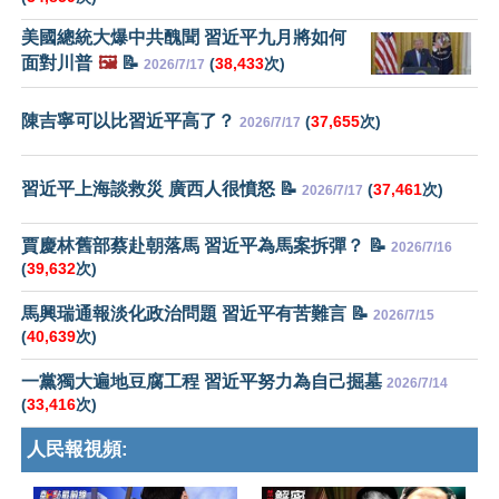
美國總統大爆中共醜聞 習近平九月將如何
面對川普
🖼️
📝
(
38,433
次)
2026/7/17
陳吉寧可以比習近平高了？
(
37,655
次)
2026/7/17
習近平上海談救災 廣西人很憤怒 📝
(
37,461
次)
2026/7/17
賈慶林舊部蔡赴朝落馬 習近平為馬案拆彈？ 📝
2026/7/16
(
39,632
次)
馬興瑞通報淡化政治問題 習近平有苦難言 📝
2026/7/15
(
40,639
次)
一黨獨大遍地豆腐工程 習近平努力為自己掘墓
2026/7/14
(
33,416
次)
人民報視頻: