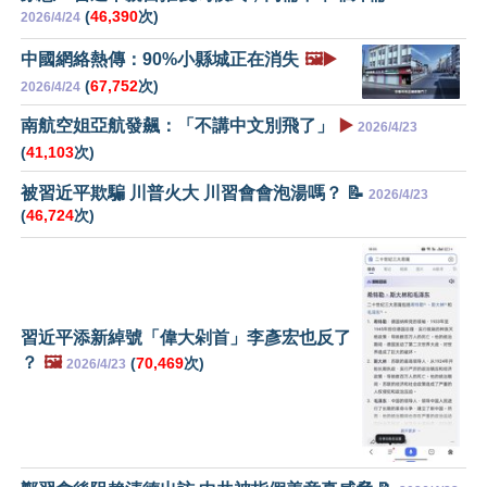
(
46,390
次)
2026/4/24
中國網絡熱傳：90%小縣城正在消失
🖼️▶️
(
67,752
次)
2026/4/24
南航空姐亞航發飆：「不講中文別飛了」
▶️
2026/4/23
(
41,103
次)
被習近平欺騙 川普火大 川習會會泡湯嗎？ 📝
2026/4/23
(
46,724
次)
習近平添新綽號「偉大剁首」李彥宏也反了
？
🖼️
(
70,469
次)
2026/4/23