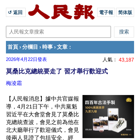
↺ 返回 
電子報
简体版
首頁
分欄目
時事
文章
›
›
›
：
2026年4月22日
發表
人氣：
43,187
莫桑比克總統要走了 習才舉行歡迎式
梅淩霜
【人民報消息】據中共官媒報
導，4月21日下午，中共黨魁
習近平在大會堂會見了莫桑比
克總統查波，會見之前為他在
北大廳舉行了歡迎儀式，會見
後兩人見證了包括安全、經