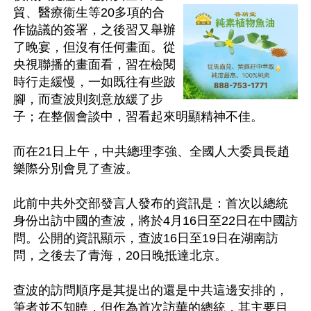
貿、醫療衞生等20多項的合
作協議的簽署，之後習又舉辦
了晚宴，但沒有任何畫面。從
央視聯播的畫面看，習在檢閱
時行走緩慢，一如既往有些跛
腳，而查波則刻意放緩了步
子；在整個會談中，習看起來明顯精神不佳。

而在21日上午，中共總理李強、全國人大委員長趙
樂際分別會見了查波。

此前中共外交部發言人發布的資訊是：首次以總統
身份出訪中國的查波，將於4月16日至22日在中國訪
問。公開的資訊顯示，查波16日至19日在湖南訪
問，之後去了青海，20日晚抵達北京。

查波的訪問順序是其提出的還是中共這邊安排的，
筆者並不知曉，但作為首次訪華的總統，其主要目