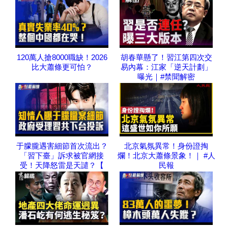
120萬人搶8000職缺！2026
胡春華懸了！習江第四次交
比大蕭條更可怕？
易內幕：江家「逆天計劃」
曝光｜#禁聞解密
于朦朧遇害細節首次流出？
北京氣氛異常！身份證掏
「習下臺」訴求被官網接
爛！北京大蕭條景象！｜ #人
受！天降怒雷是天譴？【
民報