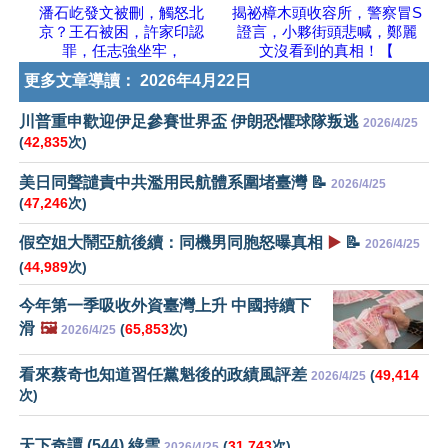
潘石屹發文被刪，觸怒北
揭祕樟木頭收容所，警察冒S
京？王石被困，許家印認
證言，小夥街頭悲喊，鄭麗
罪，任志強坐牢，
文沒看到的真相！【
更多文章導讀：
2026年4月22日
川普重申歡迎伊足參賽世界盃 伊朗恐懼球隊叛逃
2026/4/25
(
42,835
次)
美日同聲譴責中共濫用民航體系圍堵臺灣 📝
2026/4/25
(
47,246
次)
假空姐大鬧亞航後續：同機男同胞怒曝真相
▶️
📝
2026/4/25
(
44,989
次)
今年第一季吸收外資臺灣上升 中國持續下
滑
🖼️
(
65,853
次)
2026/4/25
看來蔡奇也知道習任黨魁後的政績風評差
(
49,414
2026/4/25
次)
天下奇譚 (544) 綠雲
(
31,743
次)
2026/4/25