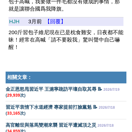
包子高喊，我要做一件毛都沒有做成的事情，那
就是讓聯合國爲我降旗。
HJH
3月前
【回覆】
200斤習包子維尼現在已是枕食難安，日夜都不能
昧！經常在高喊「請不要殺我」驚叫聲中自己嚇
醒！
相關文章：
金正恩怒甩習近平 王滬寧跪訪平壤自取其辱 📝
2026/7/19
(
29,939
次)
習近平衷情下水道經濟 專家提前打臉黨魁 📝
2026/7/18
(
33,165
次)
高官離世與落馬雙潮來襲 習近平遭滅頂之災
2026/7/18
(
34,859
次)