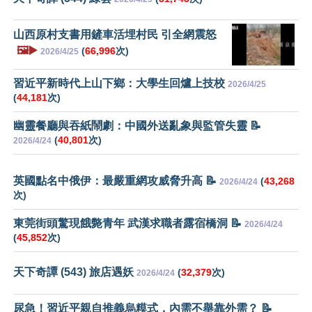
山西原村支書用鏟車活埋村民 引全網震怒
🖼️▶️
(
66,996
次)
2026/4/25
習近平新時代上山下鄉：大學生回爐上技校
2026/4/25
(
44,181
次)
幽靈餐廳與吞紙鬧劇：中國外送亂象與監管失靈 📝
(
40,801
次)
2026/4/24
英國點名中俄伊：最嚴重網攻威脅升高 📝
(
43,268
2026/4/24
次)
東莞街頭驚現餓斃青年 武漢求職者露宿橋洞 📝
2026/4/24
(
45,852
次)
天下奇譚 (543) 旅店遇妖
(
32,379
次)
2026/4/24
尿急！習近平親自推義烏糢式，內需不舉靠外需？ 📝