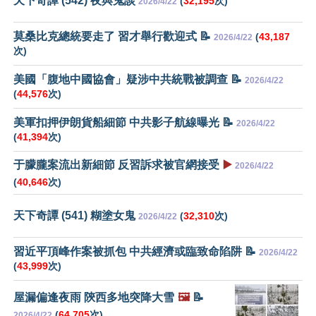
天下奇譚 (542) 夜與鬼談
(
32,195
次)
2026/4/22
莫桑比克總統要走了 習才舉行歡迎式 📝
(
43,187
2026/4/22
次)
美國「腹地中國協會」疑涉中共統戰被調查 📝
2026/4/22
(
44,576
次)
美軍扣押伊朗貨船細節 中共影子航線曝光 📝
2026/4/22
(
41,394
次)
于朦朧案流出新細節 反習訴求被官網接受
▶️
2026/4/22
(
40,646
次)
天下奇譚 (541) 糊塗女鬼
(
32,310
次)
2026/4/22
習近平頂峰作案被抓包 中共經濟或臨致命陷阱 📝
2026/4/22
(
43,999
次)
屋漏偏逢夜雨 陝西多地突降大雪
🖼️
📝
(
64,705
次)
2026/4/22