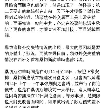
且將會面順序也顛倒了，於是出現了一件怪事：第
二天要走的總統卻在走前一天下午才獲得了舉行歡
迎儀式的待遇。這顯然在外交層面上是非常失禮
的，而深知這一點的中共，必定在簽署的協議中承
諾了更多的東西，才讓查波不加計較，而且滿載而
歸。

導致這樣外交失禮情況的出現，最大的原因就是習
的身體出了狀況。而就在幾日前，類似外交失禮的
情況在西班牙首相桑切斯訪華時也曾出現。

桑切斯訪華時間是在4月11日至15日，按照正常安
排，桑切斯應該在抵達次日會見習，但會面卻延遲
到14日上午，下午李強則與之會晤，並舉行了歡迎
儀式，也是在桑切斯離境前一天舉行。這大概率也
是因為習無法在12日與之會面，導致李強、趙樂際
也只能更改會面時間，結果就出現了歡迎儀式差不
多變成了送別儀式。
