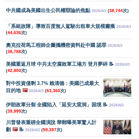
中共國成為美國出生公民權辯論的焦點
(
38,744
次)
2026/4/3
「系統故障」導致百度無人駕駛出租車大規模癱瘓
2026/4/3
(
44,636
次)
奧克拉荷馬工程師企圖攜機密資料赴中國 認罪
2026/4/3
(
38,788
次)
美國重返月球 中共太空腐敗軍工塌方 登月夢碎 📝
2026/4/3
(
42,800
次)
對中投資僅剩 3.7% 賴清德：美國已成最大
目的地
🖼️
(
63,360
次)
2026/4/3
伊朗政軍分裂 全國陷入「延安大窯洞」困境 📝
2026/4/2
(
39,999
次)
川普發表重磅全國演說 華郵曝美軍驚人計
劃
🖼️
📝
(
59,397
次)
2026/4/2