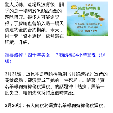
驚人反轉。這場風波背後，關
乎的是一場關於3億違約金的
殘酷博弈。很多人可能還記
得，于朦朧也曾陷入過一場天
價違約金的合約枷鎖。今天，
同一套「資本邏輯」依然還在
延續、升級。

誰要毀掉「四千年美女」？鞠婧禕24小時驚魂（視
頻）
3月31號，這原本是鞠婧禕新劇《月鱗綺紀》宣傳的
關鍵節點，卻演變成了她的「生死局」。隨著「實
名舉報鞠婧禕偷稅漏稅」的話題沖上熱搜，輿論一
度失控。咱們先來捋捋這個時間綫。

3月30號：有人向稅務局實名舉報鞠婧禕偷稅漏稅。
