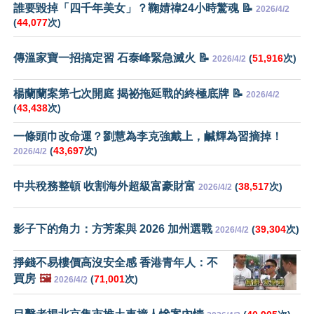
誰要毀掉「四千年美女」？鞠婧禕24小時驚魂 📝
2026/4/2
(
44,077
次)
傳溫家寶一招搞定習 石泰峰緊急滅火 📝
(
51,916
次)
2026/4/2
楊蘭蘭案第七次開庭 揭祕拖延戰的終極底牌 📝
2026/4/2
(
43,438
次)
一條頭巾改命運？劉慧為李克強戴上，鹹輝為習摘掉！
(
43,697
次)
2026/4/2
中共稅務整頓 收割海外超級富豪財富
(
38,517
次)
2026/4/2
影子下的角力：方芳案與 2026 加州選戰
(
39,304
次)
2026/4/2
掙錢不易樓價高沒安全感 香港青年人：不
買房
🖼️
(
71,001
次)
2026/4/2