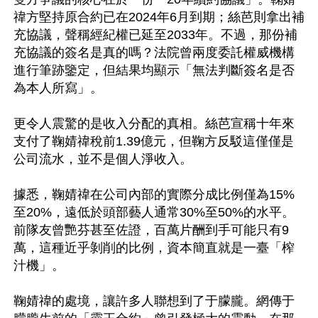
禕方堅持原合約已在2024年6月到期；絲芭則拿出補
充協議，聲稱經紀權已延至2033年。不過，那份補
充協議的簽名是真的嗎？法院曾兩度委託權威機構
進行筆跡鑒定，但結果均顯示「無法判斷簽名是否
為本人所寫」。

更令人震驚的是收入分配的真相。絲芭宣稱十年來
支付了鞠婧禕稅前1.39億元，但鞠方反駁這僅僅是
公司流水，並不是個人淨收入。

據悉，鞠婧禕在公司內部的實際分成比例僅為15%
至20%，遠低於頭部藝人通常30%至50%的水平。
前隊友曾艷芬甚至佐證，百萬片酬到手可能只有9
萬，這種近乎剝削的比例，資本簡直就是一臺「榨
汁機」。

鞠婧禕的處境，讓許多人聯想到了于朦朧。網傳于