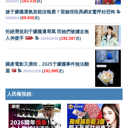
(
163,316
次)
2026/1/5
搶于朦朧運氣豈能沒報應？習臉現怪異網友驚呼好恐怖 📝
(
69,836
次)
2026/1/4
拒絕潛規則于朦朧遭辱罵 而她們被擄走無
人伸援手
🖼️▶️
📝
(
192,587
次)
2025/12/30
國產電影又撲街，2025于朦朧事件無法翻
篇
🖼️
📝
(
191,995
次)
2025/12/29
人民報視頻: