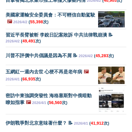
目擊者揭北京集市推土車撞人慘案內情
(
40,905
次)
2026/4/2
美國家運輸安全委員會：不可輕信自動駕駛
🖼️
(
55,398
次)
2026/4/2
習近平長臂被斬 李銳日記案敗訴 中共法律戰崩潰 📝
(
49,491
次)
2026/4/2
川普不評價中共倡議是因為不屑 📝
(
45,283
次)
2026/4/2
五網紅一週內去世 心梗不再是老年病
🖼️
(
66,935
次)
2026/4/1
密訪中東強調突發性 海格塞斯對中俄暗動
瞭如指掌
🖼️
(
56,560
次)
2026/4/1
伊朗戰爭對北京意味著什麼？ 📝
(
41,912
次)
2026/4/1