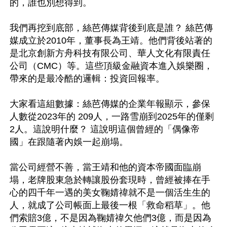
的，誰也別想得到。

我們再挖到底部，絲芭傳媒背後到底是誰？ 絲芭傳
媒成立於2010年，董事長為王靖。他們背後站著的
是北京創新方舟科技有限公司、華人文化有限責任
公司（CMC）等。這些頂級金融資本進入娛樂圈，
帶來的是最冷酷的邏輯：投資回報率。

大家看這組數據：絲芭傳媒的企業年報顯示，參保
人數從2023年的 209人，一路雪崩到2025年的僅剩
2人。這說明什麼？ 這說明這個曾經的「偶像帝
國」在跟隨著內娛一起崩塌。

當公司經營不善，當王靖和他的資本帝國面臨崩
塌，老牌股東急於轉讓股份套現時，曾經被捧在手
心的四千年一遇的美女鞠婧禕就不是一個活生生的
人，就成了公司帳面上最後一根「救命稻草」。他
們索賠3億，不是因為鞠婧禕欠他們3億，而是因為