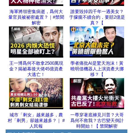
海軍將領密集病逝，爲何大
誰要毀掉四千年一遇美女？
量官員被祕密處置？｜#禁聞
于朦朧不續合約，要賠2億是
解密
真？【
王一博爲何不敢拿2500萬現
學者痛批AI是驚天泡沫！黃
金？揭祕幕後大佬45億資產
曉明借機器人上演資產大挪
大逃亡！
移？【
城市「剩女」越來越多，農
一尊穿著底褲見川普？大哥
村「剩男」卻越來越多？｜ #
爲何不救我？古巴變天倒計
人民報
時開始！【 禁聞解密