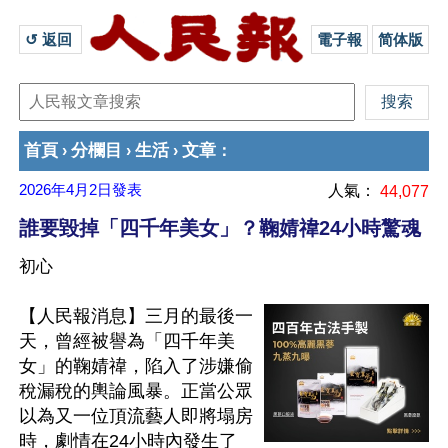
↺ 返回 
電子報
简体版
首頁
分欄目
生活
文章
›
›
›
：
2026年4月2日
發表
人氣：
44,077
誰要毀掉「四千年美女」？鞠婧禕24小時驚魂
初心
【人民報消息】三月的最後一
天，曾經被譽為「四千年美
女」的鞠婧禕，陷入了涉嫌偷
稅漏稅的輿論風暴。正當公眾
以為又一位頂流藝人即將塌房
時，劇情在24小時內發生了