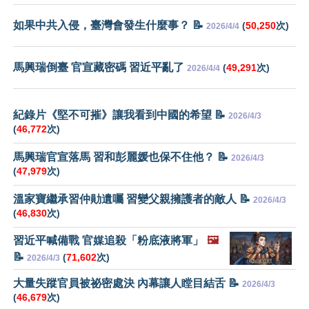
如果中共入侵，臺灣會發生什麼事？ 📝
(
50,250
次)
2026/4/4
馬興瑞倒臺 官宣藏密碼 習近平亂了
(
49,291
次)
2026/4/4
紀錄片《堅不可摧》讓我看到中國的希望 📝
2026/4/3
(
46,772
次)
馬興瑞官宣落馬 習和彭麗媛也保不住他？ 📝
2026/4/3
(
47,979
次)
溫家寶繼承習仲勛遺囑 習變父親擁護者的敵人 📝
2026/4/3
(
46,830
次)
習近平喊備戰 官媒追殺「粉底液將軍」
🖼️
📝
(
71,602
次)
2026/4/3
大量失蹤官員被祕密處決 內幕讓人瞠目結舌 📝
2026/4/3
(
46,679
次)