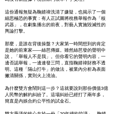
這份通報無疑為鞠婧禕洗清了嫌疑，也揭示了一個
細思極恐的事實：有人正試圖將稅務舉報作為「核
武器」，在劇集播出的前夜，對藝人實施毀滅性的
輿論打擊。

那麼，是誰在背後操盤？大家第一時間想到的肯定
是她的前東家——絲芭傳媒。雖然絲芭發的聲明中
說，「舉報人不是我」。但你看它的聲明內容，一
邊否認舉報，一邊連發三問，直指鞠婧禕財務不透
明。這種「隔山打牛」的做法，被業內分析為表面
撇清關係，實則火上澆油。

為什麼雙方會鬧到這一步？這就要說到那份價值3億
人民幣的解約糾紛了。這場糾紛已經打了兩年多，
簡直是內娛合約公平性的試金石。

雙方爭議的核心在於一份「20年續約協議」。鞠婧