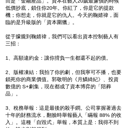
而是「金融產品」。資本在藝人20歲最廉價的時候
低價抄底，鎖住你20年。你紅了，你是它的提款
機；你想走，你就是它的仇人。今天的鞠婧禕，面
臨的是升級版的「資本圍獵」。

從于朦朧到鞠婧禕，我們可以看出資本控制藝人有
三招：

1、高額違約金：讓你揹負一生都還不起的債。

2、版權凍結：我拍了你的劇，但我寧可不播，也要
鎖死你的商業價值。郭敬明的《月鱗綺紀》、投資
數億的 S+劇集，現在都成了資本博弈的「陪葬
品」。

3、稅務舉報：這是最後的殺手鐧。公司掌握著過去
十年的財務流水，翻臉時舉報藝人「瞞報 88% 的收
入」。這種「自毀式」舉報，本質上是：我得不到