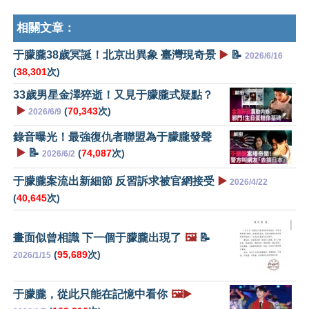
相關文章：
于朦朧38歲冥誕！北京出異象 臺灣現奇景
▶️
📝
2026/6/16
(
38,301
次)
33歲男星金澤猝逝！又見于朦朧式疑點？
▶️
(
70,343
次)
2026/6/9
錄音曝光！最強復仇者聯盟為于朦朧發聲
▶️
📝
(
74,087
次)
2026/6/2
于朦朧案流出新細節 反習訴求被官網接受
▶️
2026/4/22
(
40,645
次)
畫面似曾相識 下一個于朦朧出現了
🖼️
📝
(
95,689
次)
2026/1/15
于朦朧，從此只能在記憶中看你
🖼️▶️