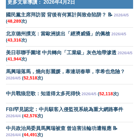
更多文章導讀：
2026年4月2日
國民黨主席拜訪習 背後有何算計與致命陷阱？ 📝
2026/4/5
(
48,289
次)
北京德州撲克：當歐洲拔出「經濟威懾」的佩槍
2026/4/5
(
43,316
次)
美日菲聯手圍堵 中共轉向「工業級」灰色地帶滲透
2026/4/5
(
41,944
次)
馬興瑞落馬，燒向彭麗媛，牽連胡春華，李希也危險？
(
52,518
次)
2026/4/5
中共戰狼悲歌：知道得太多死得快
(
52,118
次)
2026/4/5
FBI罕見認定：中共駭客入侵監視系統為重大網路事件
(
42,576
次)
2026/4/4
中共政治局委員馬興瑞被查 曾迫害法輪功遭報應 📝
(
44,491
次)
2026/4/4