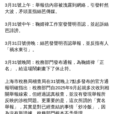
3月31號上午：舉報信內容被洩露到網絡，引發軒然
大波，矛頭直指絲芭傳媒。

3月31號中午：鞠婧禕工作室發聲明否認，並起訴絲
芭誹謗。

3月31日號傍晚：絲芭發聲明否認舉報，並反指有人
「禍水東引」。

3月31號晚間：稅務部門發布通報，為鞠婧禕「正
名」，給這場鬧劇畫下了休止符。

上海市稅務局稽查局在31號晚上7點多發布的官方通
報明確指出：稅務部門自2025年9月起就多次收到相
關舉報線索，但經過認真核查，並沒有發現舉報所
反映的涉稅問題。更重要的是，這次所謂的「實名
舉報」，其實是對已經查結的事情「炒冷飯」，因
為沒有新證據，稅務部門根本不予受理。
