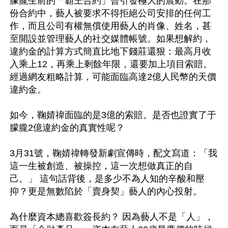
朦朧生前的「霸王合約」曾引發極大的震動。在那
份合約中，藝人被要求不得拒絕公司安排的任何工
作，而且公司有權無償使用藝人的肖像、姓名，甚
至開設並管理藝人的社交媒體帳號。如果想解約，
違約金的計算方式簡直比地下錢莊還狠：最高月收
入乘上12，再乘上剩餘年限，還要加上項目索賠。
經過網友粗略計算，可能面臨高達2億人民幣的天價
違約金。

如今，鞠婧禕面臨的是3億的索賠。是否也證實了于
朦朧2億違約金的真實性呢？

3月31號，鞠婧禕轉發新劇宣傳時，配文寫道：「我
這一生被創造、被操控，這一次想做真正的自
己。」 這句話背後，是多少不為人知的辛酸和壓
抑？更是無數陷於「賣身契」藝人的內心投射。

為什麼資本總喜歡簽長約？ 因為藝人不是「人」，