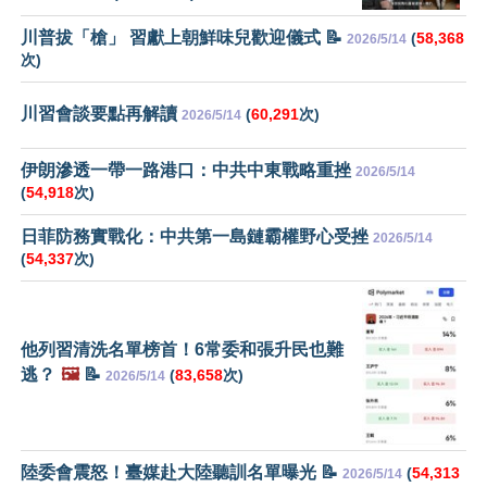
川普拔「槍」 習獻上朝鮮味兒歡迎儀式 📝
(
58,368
2026/5/14
次)
川習會談要點再解讀
(
60,291
次)
2026/5/14
伊朗滲透一帶一路港口：中共中東戰略重挫
2026/5/14
(
54,918
次)
日菲防務實戰化：中共第一島鏈霸權野心受挫
2026/5/14
(
54,337
次)
他列習清洗名單榜首！6常委和張升民也難
逃？
🖼️
📝
(
83,658
次)
2026/5/14
陸委會震怒！臺媒赴大陸聽訓名單曝光 📝
(
54,313
2026/5/14