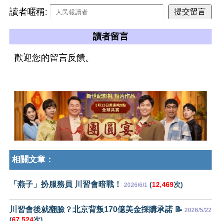
讀者暱稱:
讀者留言
歡迎您的留言反饋。
相關文章：
「燕子」扮服務員 川習會暗戰！
(
12,469
次)
2026/6/1
川習會後就翻臉？北京背叛170億美金採購承諾 📝
2026/5/22
(
67,524
次)