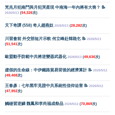
兇兆月犯南鬥與月犯哭星現 中南海一年內將有大喪？ 📝
(
54,326
次)
2026/5/13
天下奇譚 (558) 奇人趙燕奴
(
28,282
次)
2026/5/13
川習會前 外交部短片示軟 何立峰赴韓跪乞 📝
2026/5/13
(
51,541
次)
歐盟動手防範中共將逆變器武器化
(
49,636
次)
2026/5/13
虛假的生命線：中伊鐵路貿易背後的經濟算計 📝
2026/5/12
(
49,408
次)
王春彥：七年黑牢見證中共系統性信仰迫害 📝
2026/5/12
(
47,952
次)
觸碰習逆鱗 魏鳳和李尚福成祭品
(
70,869
次)
2026/5/12