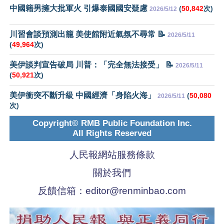
中國籍男擁大批軍火 引爆泰國國安疑慮
(
50,842
次)
2026/5/12
川習會談預測出籠 美使館附近氣氛不尋常 📝
2026/5/11
(
49,964
次)
美伊談判宣告破局 川普：「完全無法接受」 📝
2026/5/11
(
50,921
次)
美伊衝突不斷升級 中國經濟「身陷火海」
(
50,080
2026/5/11
次)
Copyright© RMB Public Foundation Inc.
All Rights Reserved
人民報網站服務條款
關於我們
反饋信箱：
editor@renminbao.com