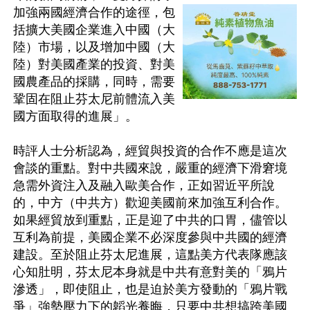
加強兩國經濟合作的途徑，包
括擴大美國企業進入中國（大
陸）市場，以及增加中國（大
陸）對美國產業的投資、對美
國農產品的採購，同時，需要
鞏固在阻止芬太尼前體流入美
國方面取得的進展」。

時評人士分析認為，經貿與投資的合作不應是這次
會談的重點。對中共國來說，嚴重的經濟下滑窘境
急需外資注入及融入歐美合作，正如習近平所說
的，中方（中共方）歡迎美國前來加強互利合作。
如果經貿放到重點，正是迎了中共的口胃，儘管以
互利為前提，美國企業不必深度參與中共國的經濟
建設。至於阻止芬太尼進展，這點美方代表隊應該
心知肚明，芬太尼本身就是中共有意對美的「鴉片
滲透」，即使阻止，也是迫於美方發動的「鴉片戰
爭」強勢壓力下的韜光養晦，只要中共想搞跨美國