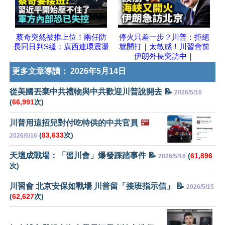
蔡奇突然被推上位！兩任防
停火只差一步？川普：拒絕
長同日判S緩；廣西連環震盪
就開打｜太敏感！川習會前
伊朗外長突訪中｜
更多文章導讀：
2026年5月14日
從美國丟棄中共禮物與中共歡迎川普說開去 📝
2026/5/16
(
66,991
次)
川普用這招兒對付吃特供的中共官員
🖼️
(
83,633
次)
2026/5/16
天壇成戰場：「習川會」爆發踩踏事件 📝
(
61,896
2026/5/16
次)
川習會 北京安保如戰場 川普留「接班指示信」 📝
2026/5/15
(
62,627
次)