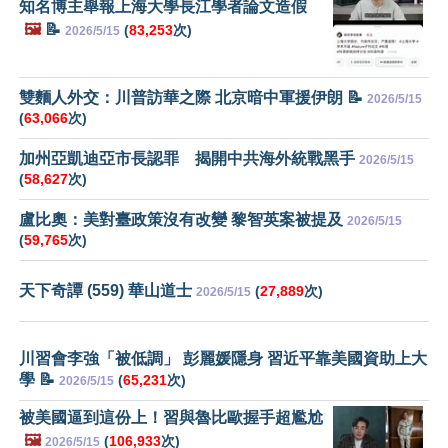
知名博主舉報上海大學長江學者論文造假
🖼️
📝
(
83,253
次)
2026/5/15
雙麵人外交：川普訪華之際 北京暗中軍援伊朗 📝
2026/5/15
(
63,066
次)
加州亞凱迪亞市長認罪 揭開中共海外統戰黑手
2026/5/15
(
58,627
次)
盧比奧：美對臺政策沒有改變 黎智英案被提及
2026/5/15
(
59,765
次)
天下奇譚 (559) 華山道士
(
27,889
次)
2026/5/15
川習會李強「被低調」 彭麗媛隱身 習近平靠美國資助上大
學 📝
(
65,231
次)
2026/5/15
被美國逼到這份上！習與魯比歐握手超尷尬
🖼️
(
106,933
次)
2026/5/15