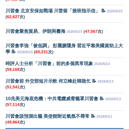
川習會 北京安保如戰場 川普留「接班指示信」 📝
2026/5/15
(
62,627
次)
川習會聚焦貿易、伊朗與臺海
(
47,567
次)
2026/5/15
川習會李強「被低調」 彭麗媛隱身 習近平靠美國資助上大
學 📝
(
65,231
次)
2026/5/15
時評人士分析「川習會」前的多個異常現象
2026/5/14
(
59,168
次)
川習會前 外交部短片示軟 何立峰赴韓跪乞 📝
2026/5/13
(
51,541
次)
10兆美元海底危機：中共電纜威脅籠罩川習會 📝
2026/5/13
(
57,114
次)
川習會談預測出籠 美使館附近氣氛不尋常 📝
2026/5/11
(
49,964
次)