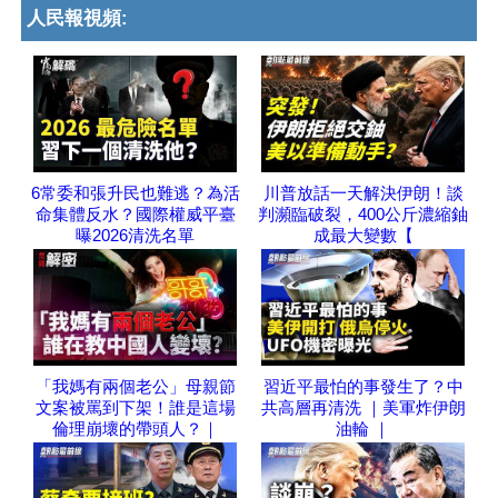
人民報視頻:
6常委和張升民也難逃？為活
川普放話一天解決伊朗！談
命集體反水？國際權威平臺
判瀕臨破裂，400公斤濃縮鈾
曝2026清洗名單
成最大變數【
「我媽有兩個老公」母親節
習近平最怕的事發生了？中
文案被罵到下架！誰是這場
共高層再清洗 ｜美軍炸伊朗
倫理崩壞的帶頭人？｜
油輪 ｜