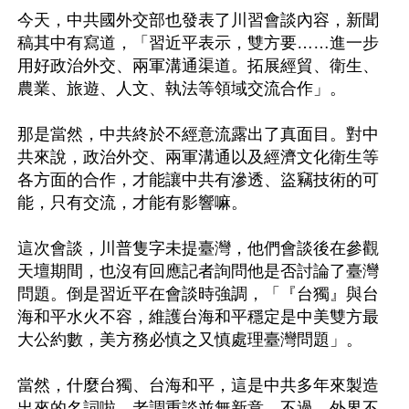
今天，中共國外交部也發表了川習會談內容，新聞
稿其中有寫道，「習近平表示，雙方要……進一步
用好政治外交、兩軍溝通渠道。拓展經貿、衛生、
農業、旅遊、人文、執法等領域交流合作」。

那是當然，中共終於不經意流露出了真面目。對中
共來說，政治外交、兩軍溝通以及經濟文化衛生等
各方面的合作，才能讓中共有滲透、盜竊技術的可
能，只有交流，才能有影響嘛。

這次會談，川普隻字未提臺灣，他們會談後在參觀
天壇期間，也沒有回應記者詢問他是否討論了臺灣
問題。倒是習近平在會談時強調，「『台獨』與台
海和平水火不容，維護台海和平穩定是中美雙方最
大公約數，美方務必慎之又慎處理臺灣問題」。

當然，什麼台獨、台海和平，這是中共多年來製造
出來的名詞啦，老調重談並無新意。不過，外界不