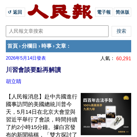
↺ 返回 
電子報
简体版
首頁
分欄目
時事
文章
›
›
›
：
2026年5月14日
發表
人氣：
60,291
川習會談要點再解讀
胡立睛
【人民報消息】赴中共國進行
國事訪問的美國總統川普今
天，5月14日在北京大會堂與
習近平舉行了會談，時間持續
了約2小時15分鐘。據白宮發
布的新聞稿稱，「雙方探討了