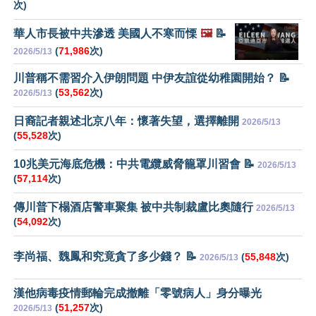
次)
華人市長被中共滲透 美國人不寒而慄
🖼️
📝
(
71,986
次)
2026/5/13
川普稱不需習介入伊朗問題 中伊友誼從幼稚園開始？ 📝
(
53,562
次)
2026/5/13
日裔記者親述北京八年：懷著失望，選擇離開
2026/5/13
(
55,528
次)
10兆美元海底危機：中共電纜威脅籠罩川習會 📝
2026/5/13
(
57,114
次)
傳川普下榻酒店警車聚集 被中共制裁盧比奧隨行
2026/5/13
(
54,092
次)
李尚福、魏鳳和究竟貪了多少錢？ 📝
(
55,848
次)
2026/5/13
漢他病毒疫情郵輪完成撤離「零號病人」身分曝光
(
51,257
次)
2026/5/13