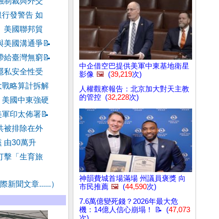
融制裁與外交
行發警告 如
 美國聯邦貿
與美國溝通爭
📝
帶給臺灣無窮
📝
中企借空巴提供美軍中東基地衛星
隱私安全性受
影像
🖼️
(
39,219
次)
大戰略算計拆解
人權觀察報告：北京加大對天主教
的管控 (
32,228
次)
 美國中東強硬
美軍印太佈署
📝
共被排除在外
 由30萬升
打擊「生育旅
神韻費城首場滿場 州議員褒獎 向
新聞文章......）
市民推薦
🖼️
(
44,590
次)
7.6萬億變死錢？2026年最大危
機：14億人信心崩塌！ 📝 (
47,073
次)