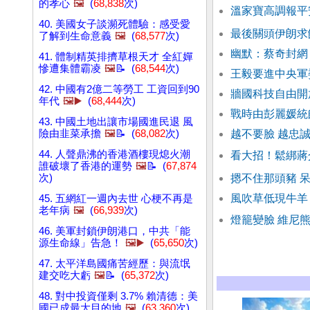
的孝心
🖼️
(
68,838
次)
溫家寶高調報平
40. 美國女子談瀕死體驗：感受愛
最後關頭伊朗求
了解到生命意義
🖼️
(
68,577
次)
幽默：蔡奇封網
41. 體制精英排擠草根天才 全紅嬋
慘遭集體霸凌
🖼️
📝 (
68,544
次)
王毅要進中央軍
42. 中國有2億二等勞工 工資回到90
牆國科技自由開
年代
🖼️▶️
(
68,444
次)
戰時由彭麗媛統
43. 中國土地出讓市場國進民退 風
險由韭菜承擔
🖼️
📝 (
68,082
次)
越不要臉 越忠
44. 人聲鼎沸的香港酒樓現熄火潮
看大招！鬆綁蔣
誰破壞了香港的運勢
🖼️
📝 (
67,874
次)
摁不住那頭豬 
風吹草低現牛羊
45. 五網紅一週內去世 心梗不再是
老年病
🖼️
(
66,939
次)
燈籠變臉 維尼
46. 美軍封鎖伊朗港口，中共「能
源生命線」告急！
🖼️▶️
(
65,650
次)
47. 太平洋島國痛苦經歷：與流氓
建交吃大虧
🖼️
📝 (
65,372
次)
48. 對中投資僅剩 3.7% 賴清德：美
國已成最大目的地
🖼️
(
63,360
次)