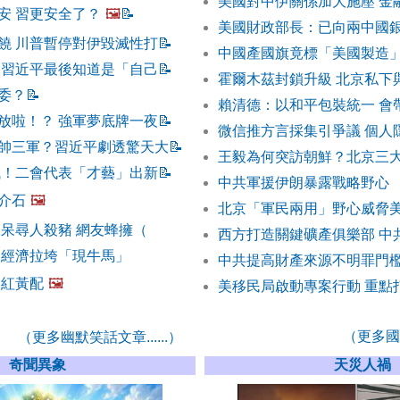
美國對中伊關係加大施壓 金
安 習更安全了？
🖼️
📝
美國財政部長：已向兩中國銀
饒 川普暫停對伊毀滅性打
📝
中國產國旗竟標「美國製造」
 習近平最後知道是「自己
📝
霍爾木茲封鎖升級 北京私下
委？
📝
賴清德：以和平包裝統一 會
放啦！？ 強軍夢底牌一夜
📝
微信推方言採集引爭議 個人
帥三軍？習近平劇透驚天大
📝
王毅為何突訪朝鮮？北京三
誠！二會代表「才藝」出新
📝
中共軍援伊朗暴露戰略野心
介石
🖼️
北京「軍民兩用」野心威脅
呆呆尋人殺豬 網友蜂擁（
西方打造關鍵礦產俱樂部 中
 經濟拉垮「現牛馬」
中共提高財產來源不明罪門檻
熊紅黃配
🖼️
美移民局啟動專案行動 重點
（更多國際
（更多幽默笑話文章......）
奇聞異象
天災人禍