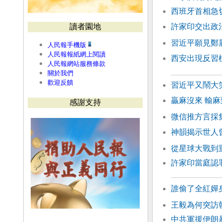
西班牙首相急
讀者園地
許家印交出政
習近平願見鄭
人民報手機版
人民報報紙網上閱讀
西安出現反習
人民報網站服務條款
關於我們
歡迎反饋
習近平又鬧大
贏麻沒來 輸麻
感謝支持
微信推方言採
神韻揭示世人
從星球大戰到
許家印當庭認
誰偷了全紅嬋
王毅為何突訪
中共軍援伊朗