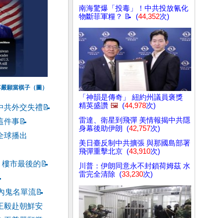
南海驚爆「投毒」！中共投放氰化
物斷菲軍糧？ 📝 (
44,352
次)
尊嚴願當棋子（圖）
「神韻是傳奇」 紐約州議員褒獎
精英盛讚
🖼️
(
44,978
次)
中共外交失禮
📝
雷達、衛星到飛彈 美情報揭中共隱
這件事
📝
身幕後助伊朗 (
42,757
次)
全球播出
美日臺反制中共擴張 與那國島部署
飛彈重擊北京 (
43,910
次)
！樓市最後的
📝
川普：伊朗同意永不封鎖荷姆茲 水
雷完全清除 (
33,230
次)

名內鬼名單流
📝
王毅赴朝鮮安