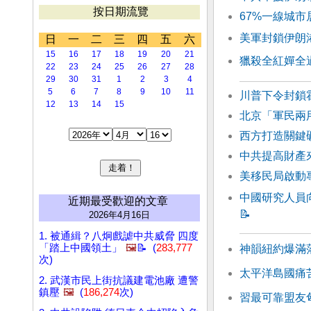
按日期流覽
67%一線城
美軍封鎖伊朗
日
一
二
三
四
五
六
15
16
17
18
19
20
21
獵殺全紅嬋全過
22
23
24
25
26
27
28
29
30
31
1
2
3
4
5
6
7
8
9
10
11
川普下令封鎖
12
13
14
15
北京「軍民兩
西方打造關鍵
中共提高財產來
美移民局啟動
中國研究人員
近期最受歡迎的文章
📝
2026年4月16日
1. 被通緝？八炯戲謔中共威脅 四度
「踏上中國領土」
🖼️
📝 (
283,777
神韻紐約爆滿
次)
太平洋島國痛
2. 武漢市民上街抗議建電池廠 遭警
鎮壓
🖼️
(
186,274
次)
習最可靠盟友