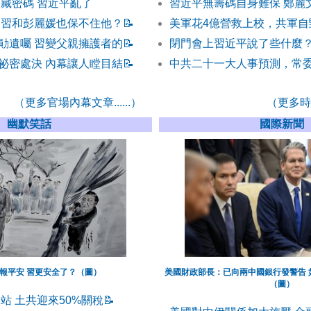
宣藏密碼 習近平亂了
習近平無籌碼自身難保 鄭麗
 習和彭麗媛也保不住他？
📝
美軍花4億營救上校，共軍自
勛遺囑 習變父親擁護者的
📝
閉門會上習近平說了些什麼
祕密處決 內幕讓人瞠目結
📝
中共二十一大人事預測，常
（更多官場內幕文章......）
（更多時事
幽默笑話
國際新聞
報平安 習更安全了？（圖）
美國財政部長：已向兩中國銀行發警告 
（圖）
站 土共迎來50%關稅
📝