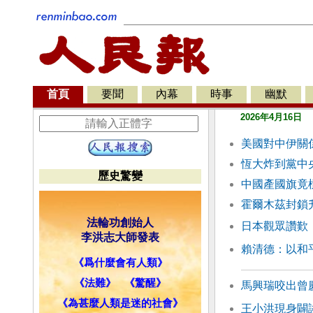
首頁
要聞
內幕
時事
幽默
2026年4月16日
美國對中伊關
恆大炸到黨中
歷史驚變
中國產國旗竟
霍爾木茲封鎖
法輪功創始人
日本觀眾讚歎
李洪志大師發表
賴清德：以和
《爲什麼會有人類》
《法難》
《驚醒》
馬興瑞咬出曾
《為甚麼人類是迷的社會》
王小洪現身闢