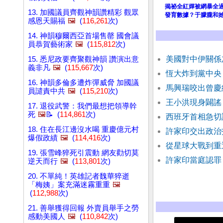
揭祕全紅嬋被網暴全
13. 加國議員齊觀神韻讚精彩 觀眾
發育數據？于朦朧和
感恩天賜福
🖼️
(
116,261
次)
14. 神韻穆爾西亞首場售罄 國會議
員恭賀藝術家
🖼️
(
115,812
次)
美國對中伊關係
15. 悉尼政要齊聚觀神韻 讚演出意
義非凡
🖼️
(
115,667
次)
恆大炸到黨中央
16. 神韻多倫多遭炸彈威脅 加國議
馬興瑞咬出曾慶
員譴責中共
🖼️
(
115,210
次)
王小洪現身闢謠
17. 退役武警：我們最想把領導幹
死
🖼️
📝 (
114,861
次)
西班牙首相急切
18. 住在長江邊沒水喝 重慶億元村
許家印交出政治
爆假政績
🖼️
(
114,416
次)
從星球大戰到重
19. 張雪峰猝死引震動 網友勸切莫
許家印當庭認罪
逆天而行
🖼️
(
113,801
次)
20. 不單純！英雄記者魏華猝逝
「梅姨」案充滿迷霧重重
🖼️
(
112,988
次)
21. 善舉獲得回報 外賣員舉手之勞
感動美國人
🖼️
(
110,842
次)