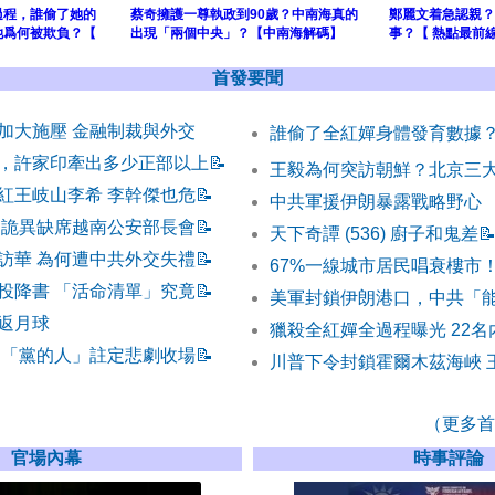
過程，誰偷了她的
蔡奇擁護一尊執政到90歲？中南海真的
鄭麗文着急認親？
她爲何被欺負？【
出現「兩個中央」？【中南海解碼】
事？【 熱點最前線
首發要聞
加大施壓 金融制裁與外交
誰偷了全紅嬋身體發育數據
，許家印牽出多少正部以上
📝
王毅為何突訪朝鮮？北京三
紅王岐山李希 李幹傑也危
📝
中共軍援伊朗暴露戰略野心
 詭異缺席越南公安部長會
📝
天下奇譚 (536) 廚子和鬼差

訪華 為何遭中共外交失禮
📝
67%一線城市居民唱衰樓市
投降書 「活命清單」究竟
📝
美軍封鎖伊朗港口，中共「
返月球
獵殺全紅嬋全過程曝光 22
 「黨的人」註定悲劇收場
📝
川普下令封鎖霍爾木茲海峽 
（更多首發
官場內幕
時事評論