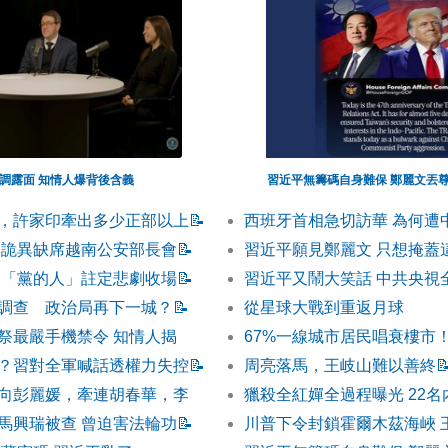
調露面 知情人爆背後含義
習近平無籌碼自身難保 鄭麗文丟
，許家印牽出多少正部以上
📝
西班牙首相急切訪華 為何遭
 詭異缺席越南公安部長會
📝
習近平願見鄭麗文 只想掩蓋
 「黨的人」註定悲劇收場
📝
習近平又鬧大笑話 中共央視
調查 政治局再下一城？
📝
從星球大戰到重返月球
祭最嚴手機禁令 知情人揭
67%一線城市居民唱衰樓市
？習對全軍喊話透權力失控
📝
周亮落馬，王岐山難以善終

向彭麗媛，牽連胡春華，李
獵殺全紅嬋全過程曝光 22
馬興瑞被查 曾迫害法輪功
📝
川普下令封鎖霍爾木茲海峽 