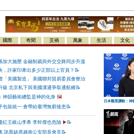
國際
奇聞
災禍
萬象
生活
文化
係加大施壓 金融制裁與外交交鋒同步升溫
央，許家印牽出多少正部以上官員？
📝
標「美國製造」 美國聯邦貿易委員會整治
升級 北京私下與美國溝通爭取通航權
📝
：神韻藝術總監是神的化身
🖼️
日本觀眾讚歎：神
平包裝統一 會帶給臺灣無窮後患
📝
慶紅王岐山李希 李幹傑也危險
▶️
📝
謠 詭異缺席越南公安部長會見
📝