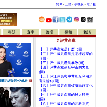
简体
-
正體
-
手機版
-
電子報
專題
寰宇
維權
視頻
雜談
九評共產黨
【一】評共產黨是什麼（圖）
【二】評中國共產黨是怎樣起家的
（圖）
【三】評中國共產黨暴政(圖)
【四】評共產黨是反宇宙的力量
(圖)
【五】評江澤民與中共相互利用迫
韻藝術總監是神的化身
🖼️
害法輪功(圖)
【六】評中國共產黨破壞民族文化
（圖）
【七】評中國共產黨的殺人歷史
(圖)
【八】評中國共產黨的邪教本質