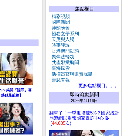
焦點欄目
精彩視頻
國際新聞
神韻晚會
祕卷玄學系列
天災與人禍
時事評論
香港澳門動態
聚焦法輪功
共產邪黨醜聞
臺海風雲
活摘器官與販賣屍體
善惡有報
更多焦點欄目。。。
S？揭開「認罪」幕
即時滾動新聞
 熱點最前線】
2026年4月16日
翻車了！一季度增速5%？國家統計
局遭網民舉報國家反詐中心 📝
(
44,685
次)