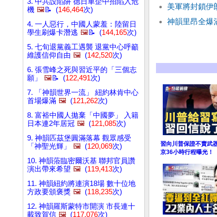
3. 中共設陷阱 德日車企中招陷入危
美軍將封鎖伊
機
🖼️
📝 (
146,464
次)
神韻里昂全爆
4. 一人惡行，中國人蒙羞：陸留日
學生刷爆卡潛逃
🖼️
📝 (
144,165
次)
5. 七旬退黨義工遇襲 退黨中心呼籲
維護信仰自由
🖼️
(
142,520
次)
6. 張雪峰之死與習近平的「三個志
願」
🖼️
📝 (
122,491
次)
7. 「神韻世界一流」 紐約林肯中心
首場爆滿
🖼️
(
121,262
次)
8. 富裕中國人拋棄「中國夢」 入籍
日本連2年居冠
🖼️
(
121,085
次)
9. 神韻匹茲堡圓滿落幕 觀眾感受
習向川普保證不賣武
「神聖光輝」
🖼️
(
120,069
次)
京36小時行程曝光！
10. 神韻蒞臨密爾沃基 聯邦官員讚
演出帶來希望
🖼️
(
119,413
次)
11. 神韻紐約將連演18場 數十位地
方政要頒褒獎
🖼️
(
118,235
次)
12. 神韻羅斯蒙特市開演 市長連十
載致賀信
🖼️
(
117,076
次)