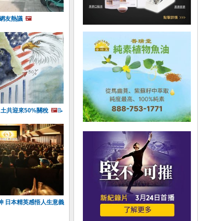
 網友熱議
🖼️
 土共迎來50%關稅
🖼️
📝
神 日本精英感悟人生意義