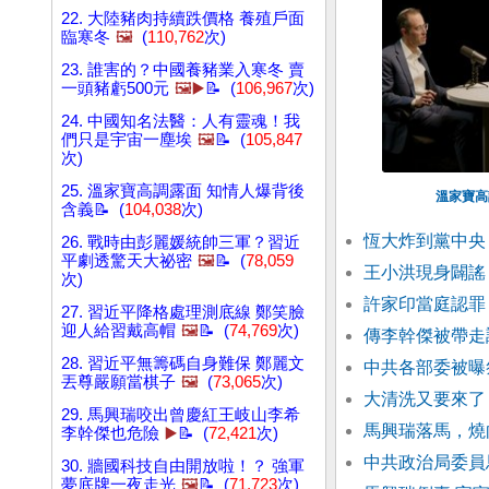
22. 大陸豬肉持續跌價格 養殖戶面
臨寒冬
🖼️
(
110,762
次)
23. 誰害的？中國養豬業入寒冬 賣
一頭豬虧500元
🖼️▶️
📝 (
106,967
次)
24. 中國知名法醫：人有靈魂！我
們只是宇宙一塵埃
🖼️
📝 (
105,847
次)
25. 溫家寶高調露面 知情人爆背後
溫家寶高
含義📝 (
104,038
次)
恆大炸到黨中央
26. 戰時由彭麗媛統帥三軍？習近
平劇透驚天大祕密
🖼️
📝 (
78,059
王小洪現身闢謠
次)
許家印當庭認罪
27. 習近平降格處理測底線 鄭笑臉
迎人給習戴高帽
🖼️
📝 (
74,769
次)
傳李幹傑被帶走
28. 習近平無籌碼自身難保 鄭麗文
中共各部委被曝
丟尊嚴願當棋子
🖼️
(
73,065
次)
大清洗又要來了
29. 馬興瑞咬出曾慶紅王岐山李希
馬興瑞落馬，燒
李幹傑也危險
▶️
📝 (
72,421
次)
中共政治局委員
30. 牆國科技自由開放啦！？ 強軍
夢底牌一夜走光
🖼️
📝 (
71,723
次)