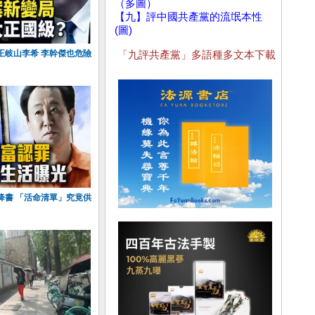
（多圖）
【九】評中國共產黨的流氓本性
(圖)
王岐山李希 李幹傑也危險
「九評共產黨」多語種多文本下載
降書 「活命清單」究竟供