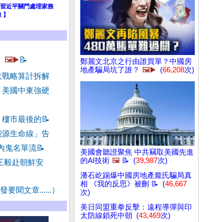
習近平關門處理家務
 】
？
🖼️▶️
📝
鄭麗文北京之行由誰買單？中國房
地產騙局坑了誰？
🖼️▶️
(
66,208
次)
大戰略算計拆解
 美國中東強硬

！樓市最後的
📝
能源生命線」告
名內鬼名單流
📝
美國會聽證聚焦 中共竊取美國先進
的AI技術
🖼️
📝 (
39,987
次)
王毅赴朝鮮安
潘石屹踢爆中國房地產龐氏騙局真
相 《我的反思》被刪 📝 (
46,667
要聞文章......）
次)
美日同盟重拳反擊：遠程導彈與印
太防線鎖死中朝 (
43,469
次)