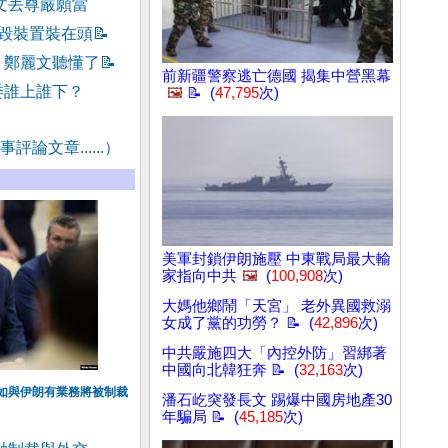
文丟尊嚴願當
毀裝置裝在頭
📝
？鄭麗文聽懂了
📝
前新疆警察逃亡德國 揭集中營黑幕
委誰上誰下？
🖼️
📝 (
47,795
次)
評論文章......）
美軍封鎖伊朗施壓 中東戰局最大輸
家指向中共
🖼️
(
100,908
次)
大媽他鄉鬧「天宮」 老外異國救溺
女成了黨的功勞？ 📝 (
42,896
次)
中共嚴施四大「內控外防」習綁著
中國向北韓狂奔 📝 (
32,163
次)
如與伊朗有業務將被制裁
潘石屹突發長文 踢爆中國房地產30
年騙局 📝 (
45,185
次)