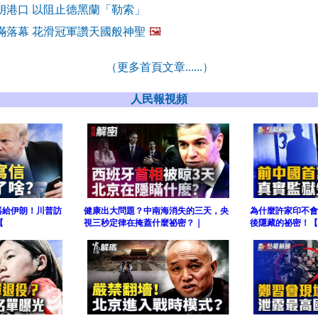
朗港口 以阻止德黑蘭「勒索」
滿落幕 花滑冠軍讚天國般神聖
🖼️
（更多首頁文章......）
人民報視頻
器給伊朗！川普訪
健康出大問題？中南海消失的三天，央
為什麼許家印不會
【
視三秒定律在掩蓋什麼祕密？｜
後隱藏的祕密！【