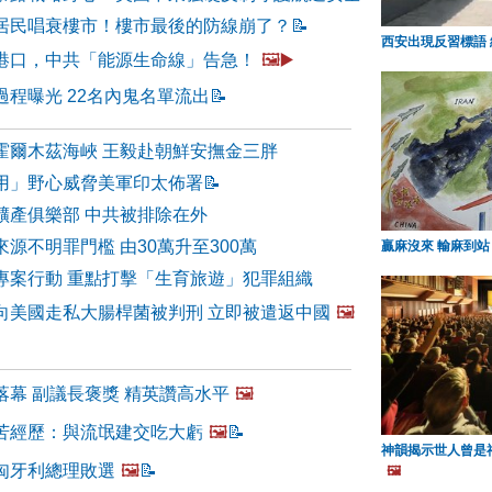
市居民唱衰樓市！樓市最後的防線崩了？
📝
西安出現反習標語
港口，中共「能源生命線」告急！
🖼️▶️
程曝光 22名內鬼名單流出
📝
霍爾木茲海峽 王毅赴朝鮮安撫金三胖
用」野心威脅美軍印太佈署
📝
礦產俱樂部 中共被排除在外
源不明罪門檻 由30萬升至300萬
贏麻沒來 輸麻到站
專案行動 重點打擊「生育旅遊」犯罪組織
向美國走私大腸桿菌被判刑 立即被遣返中國
🖼️
落幕 副議長褒獎 精英讚高水平
🖼️
苦經歷：與流氓建交吃大虧
🖼️
📝
神韻揭示世人曾是
匈牙利總理敗選
🖼️
📝
🖼️