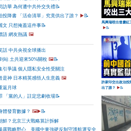
切訪華 為何遭中共外交失禮
📝
治投降書 「活命清單」究竟供出了誰？
▶️
📝
馬興瑞咬出曾慶紅
麗文 只想掩蓋這件事
📝
▶️
📝
標語 網友熱議
🖼️
笑話 中共央視全球播出
到站 土共迎來50%關稅
🖼️
📝
集引爭議 個人隱私安全性受關注
曾是神 日本精英感悟人生意義
🖼️
許家印交出政治投
重返月球
出了誰？
▶️
📝
罪 「黨的人」註定悲劇收場
📝
身體發育數據？
🖼️▶️
📝
朝鮮？北京三大戰略算計拆解
暴露戰略野心 美國中東強硬反制守護航運安全