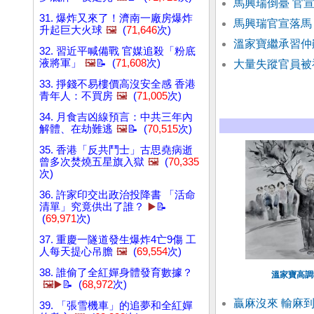
馬興瑞倒臺 官
31. 爆炸又來了！濟南一廠房爆炸
馬興瑞官宣落馬
升起巨大火球
🖼️
(
71,646
次)
溫家寶繼承習仲
32. 習近平喊備戰 官媒追殺「粉底
液將軍」
🖼️
📝 (
71,608
次)
大量失蹤官員被
33. 掙錢不易樓價高沒安全感 香港
青年人：不買房
🖼️
(
71,005
次)
34. 月食吉凶線預言：中共三年內
解體、在劫難逃
🖼️
📝 (
70,515
次)
35. 香港「反共鬥士」古思堯病逝
曾多次焚燒五星旗入獄
🖼️
(
70,335
次)
36. 許家印交出政治投降書 「活命
清單」究竟供出了誰？
▶️
📝
(
69,971
次)
37. 重慶一隧道發生爆炸4亡9傷 工
人每天提心吊膽
🖼️
(
69,554
次)
38. 誰偷了全紅嬋身體發育數據？
溫家寶高調
🖼️▶️
📝 (
68,972
次)
贏麻沒來 輸麻到
39. 「張雪機車」的追夢和全紅嬋