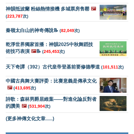
神韻抵波蘭 粉絲熱情接機 多城票房售罄
🖼️
(
223,787
次)
秦嶺太白山的神奇傳說📝
(
82,049
次)
乾淨世界獨家首播：神韻2025中秋舞蹈技
術技巧表演
🖼️
📝
(
245,453
次)
天下奇譚（392）古代皇帝登基前要修德學道
(
101,511
次)
中國古典舞大賽評委：比賽意義是傳承文化
🖼️
(
413,695
次)
詩歌：森林男爵居維葉——對進化論反對者
的讚美
🖼️
(
531,904
次)
(更多神傳文化文章......)