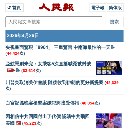
↺ 首頁 
電子報
简体版
2026年4月26日
央視畫面驚現「8964」 三重驚雷 中南海最怕的一天📝
(
44,424
次)
亞航鬧劇未完：女乘客5次直播喊冤被封號
🖼️▶️
📝
(
63,614
次)
川普突取消美伊會談 隨後收到伊朗的更好新提案
(
42,639
次)
白宮記協晚宴槍擊案嫌犯將接受傳訊
(
40,054
次)
因相信中共回國付出了代價 認清中共飛回
美國
🖼️
(
45,223
次)