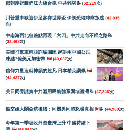
俄朝慶祝圖們江大橋合攏 中共難堪📝
(
52,219
次)
川普重申歡迎伊足參賽世界盃 伊朗恐懼球隊叛逃
(
42,835
次)
中南海西北曾差點再現「六四」中共走向不歸之路📝
(
32,468
次)
美國打擊東南亞詐騙園區 起訴兩中國公民
凍結7億美元加密幣
🖼️
(
40,037
次)
信仰力量造就神韻的超凡 日本精英讚佩
🖼️
(
44,437
次)
美日同聲譴責中共濫用民航體系圍堵臺灣📝
(
47,246
次)
假空姐大鬧亞航後續：同機男同胞怒曝真相
▶️
📝
(
44,989
次)
今年第一季吸收外資臺灣上升 中國持續下
滑
🖼️
(
65,853
次)