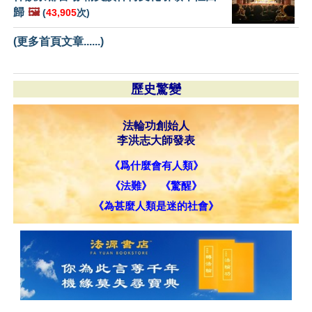
歸
🖼️
(
43,905
次)
(更多首頁文章......)
歷史驚變
法輪功創始人
李洪志大師發表
《爲什麼會有人類》
《法難》
《驚醒》
《為甚麼人類是迷的社會》