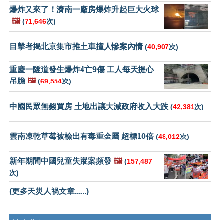
爆炸又來了！濟南一廠房爆炸升起巨大火球
🖼️
(
71,646
次)
目擊者揭北京集市推土車撞人慘案內情
(
40,907
次)
重慶一隧道發生爆炸4亡9傷 工人每天提心
吊膽
🖼️
(
69,554
次)
中國民眾無錢買房 土地出讓大減政府收入大跌
(
42,381
次)
雲南凍乾草莓被檢出有毒重金屬 超標10倍
(
48,012
次)
新年期間中國兒童失蹤案頻發
🖼️
(
157,487
次)
(更多天災人禍文章......)