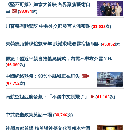
《堅不可摧》加拿大首映 各界聚焦藝術自
由
🖼️
(
38,884
次)
川普稱有點驚訝 中共外交部發言人洩密📝
(
31,032
次)
東莞街頭驚現餓斃青年 武漢求職者露宿橋洞📝
(
45,852
次)
尿急！習近平親自推義烏糢式，內需不舉靠外需？📝
(
46,390
次)
中國網絡熱傳：90%小縣城正在消失
🖼️▶️
(
67,752
次)
南航空姐亞航發飆：「不講中文別飛了」
▶️
(
41,103
次)
中共惠臺政策笑話一場
(
30,746
次)
神韻京都首場 精英讚神傳文化引領本性回