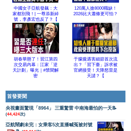
中國女子亞航發飆：大
120萬人搶8000職缺！
家都別飛！| 一尊添新綽
2026比大蕭條更可怕？
號，李彥宏也反了？【
胡春華懸了！習江第四
于朦朧遇害細節首次流
次交易內幕：江家「逆
出？「習下臺」訴求被
天計劃」曝光｜#禁聞解
官網接受！天降怒雷是
密
天譴？【
首發要聞
央視畫面驚現「8964」 三重驚雷 中南海最怕的一天📝
(
44,424
次)
亞航鬧劇未完：女乘客5次直播喊冤被封號