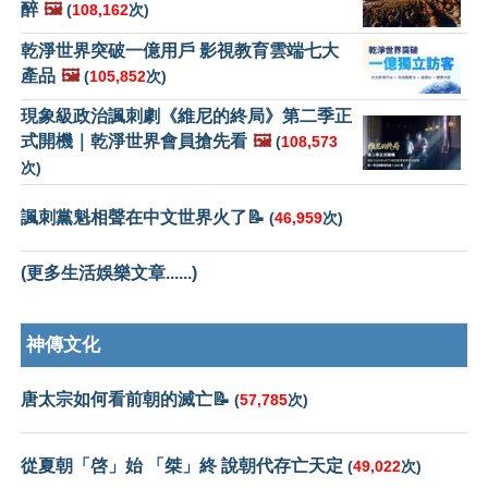
醉
🖼️
(
108,162
次)
乾淨世界突破一億用戶 影視教育雲端七大
產品
🖼️
(
105,852
次)
現象級政治諷刺劇《維尼的終局》第二季正
式開機｜乾淨世界會員搶先看
🖼️
(
108,573
次)
諷刺黨魁相聲在中文世界火了📝
(
46,959
次)
(更多生活娛樂文章......)
神傳文化
唐太宗如何看前朝的滅亡📝
(
57,785
次)
從夏朝「啓」始 「桀」終 說朝代存亡天定
(
49,022
次)