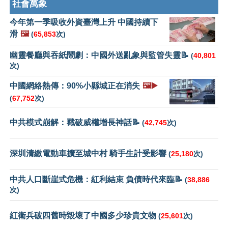
社會萬象
今年第一季吸收外資臺灣上升 中國持續下
滑
🖼️
(
65,853
次)
幽靈餐廳與吞紙鬧劇：中國外送亂象與監管失靈📝
(
40,801
次)
中國網絡熱傳：90%小縣城正在消失
🖼️▶️
(
67,752
次)
中共模式崩解：戳破威權增長神話📝
(
42,745
次)
深圳清繳電動車擴至城中村 騎手生計受影響
(
25,180
次)
中共人口斷崖式危機：紅利結束 負債時代來臨📝
(
38,886
次)
紅衛兵破四舊時毀壞了中國多少珍貴文物
(
25,601
次)