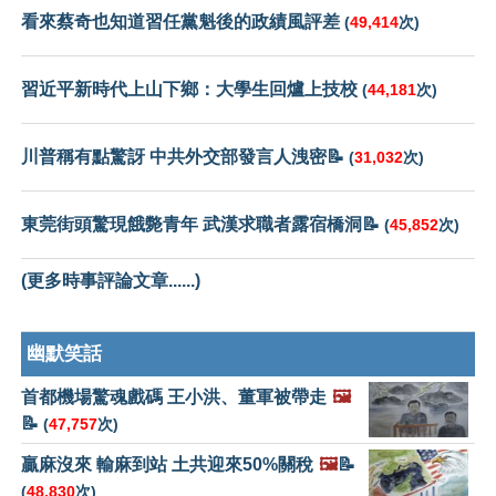
看來蔡奇也知道習任黨魁後的政績風評差
(
49,414
次)
習近平新時代上山下鄉：大學生回爐上技校
(
44,181
次)
川普稱有點驚訝 中共外交部發言人洩密📝
(
31,032
次)
東莞街頭驚現餓斃青年 武漢求職者露宿橋洞📝
(
45,852
次)
(更多時事評論文章......)
幽默笑話
首都機場驚魂戲碼 王小洪、董軍被帶走
🖼️
📝
(
47,757
次)
贏麻沒來 輸麻到站 土共迎來50%關稅
🖼️
📝
(
48,830
次)