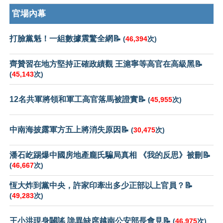
官場內幕
打臉黨魁！一組數據震驚全網📝
(
46,394
次)
齊贊習在地方堅持正確政績觀 王滬寧等高官在高級黑📝
(
45,143
次)
12名共軍將領和軍工高官落馬被證實📝
(
45,955
次)
中南海披露軍方五上將消失原因📝
(
30,475
次)
潘石屹踢爆中國房地產龐氏騙局真相 《我的反思》被刪📝
(
46,667
次)
恆大炸到黨中央，許家印牽出多少正部以上官員？📝
(
49,283
次)
王小洪現身闢謠 詭異缺席越南公安部長會見📝
(
46,975
次)