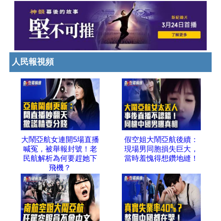
人民報視頻
大鬧亞航女連開5場直播
假空姐大鬧亞航後續：
喊冤，被舉報封號！老
現場男同胞損失巨大，
民航解析為何要趕她下
當時羞愧得想鑽地縫！
飛機？