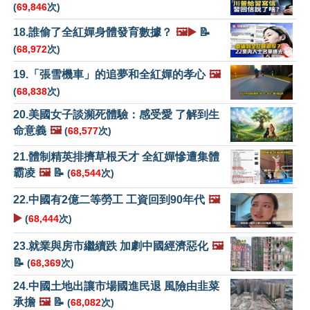
(
69,846
次)
18.誰偷了全紅嬋身體發育數據？
🖼️▶️
📝
(
68,972
次)
19.「張雪機車」的追夢和全紅嬋的孝心
🖼️
(
68,838
次)
20.美國女子談瀕死體驗：感受愛 了解到生
命意義
🖼️
(
68,577
次)
21.體制精英排擠草根天才 全紅嬋慘遭集體
霸凌
🖼️
📝
(
68,544
次)
22.中國有2億二等勞工 工資回到90年代
🖼️
▶️
(
68,444
次)
23.就業與房市繼續跌 加劇中國經濟惡化
🖼️
📝
(
68,369
次)
24.中國土地出讓市場國進民退 風險由韭菜
承擔
🖼️
📝
(
68,082
次)