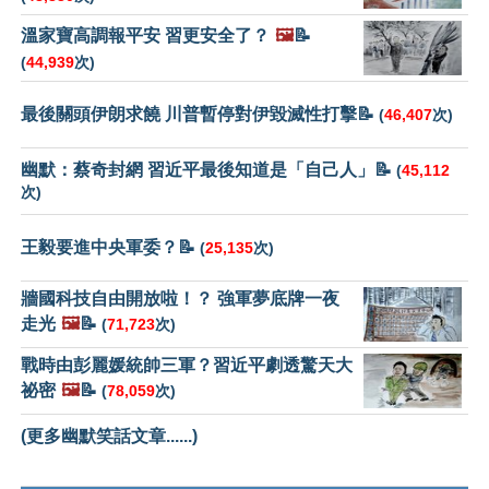
溫家寶高調報平安 習更安全了？
🖼️
📝
(
44,939
次)
最後關頭伊朗求饒 川普暫停對伊毀滅性打擊📝
(
46,407
次)
幽默：蔡奇封網 習近平最後知道是「自己人」📝
(
45,112
次)
王毅要進中央軍委？📝
(
25,135
次)
牆國科技自由開放啦！？ 強軍夢底牌一夜
走光
🖼️
📝
(
71,723
次)
戰時由彭麗媛統帥三軍？習近平劇透驚天大
祕密
🖼️
📝
(
78,059
次)
(更多幽默笑話文章......)