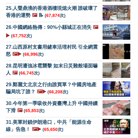
25.人聲鼎沸的香港酒樓現熄火潮 誰破壞了
香港的運勢
🖼️
📝
(
67,874
次)
26.中國網絡熱傳：90%小縣城正在消失
🖼️
▶️
(
67,752
次)
27.山西原村支書用鏟車活埋村民 引全網震
怒
🖼️▶️
(
66,996
次)
28.昆明遭強冰雹襲擊 如末日災難般場面嚇
人
🖼️
(
66,745
次)
29.鄭麗文北京之行由誰買單？中國房地產
騙局坑了誰？
🖼️▶️
(
66,208
次)
30.今年第一季吸收外資臺灣上升 中國持續
下滑
🖼️
(
65,853
次)
31.美軍封鎖伊朗港口，中共「能源生命
線」告急！
🖼️▶️
(
65,650
次)