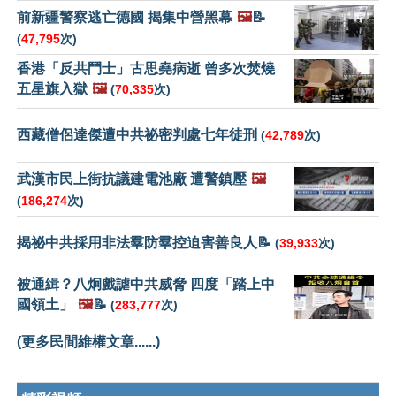
前新疆警察逃亡德國 揭集中營黑幕
🖼️
📝
(
47,795
次)
香港「反共鬥士」古思堯病逝 曾多次焚燒
五星旗入獄
🖼️
(
70,335
次)
西藏僧侶達傑遭中共祕密判處七年徒刑
(
42,789
次)
武漢市民上街抗議建電池廠 遭警鎮壓
🖼️
(
186,274
次)
揭祕中共採用非法羣防羣控迫害善良人📝
(
39,933
次)
被通緝？八炯戲謔中共威脅 四度「踏上中
國領土」
🖼️
📝
(
283,777
次)
(更多民間維權文章......)