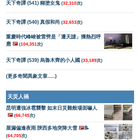
天下奇譚 (541) 糊塗女鬼
(
32,310
次)
天下奇譚 (540) 真假和尚
(
32,653
次)
重慶時代峰峻被雷劈是「遭天譴」獲熱烈呼
應
🖼️
(
104,351
次)
天下奇譚 (539) 烏魯木齊的小人國
(
33,189
次)
(更多奇聞異象文章......)
天災人禍
昆明遭強冰雹襲擊 如末日災難般場面嚇人
🖼️
(
66,745
次)
屋漏偏逢夜雨 陝西多地突降大雪
🖼️
📝
(
64,705
次)