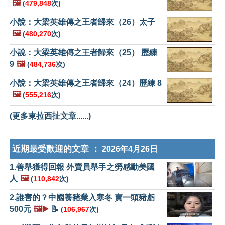
🖼️
(
479,848
次)
小說：大梁英雄傳之王者歸來（26）太子
🖼️
(
480,270
次)
小說：大梁英雄傳之王者歸來（25） 歷練
9
🖼️
(
484,736
次)
小說：大梁英雄傳之王者歸來（24）歷練 8
🖼️
(
555,216
次)
(更多東拉西扯文章......)
近期最受歡迎的文章 ：
2026年4月26日
1.善舉獲得回報 外賣員舉手之勞感動美國
人
🖼️
(
110,842
次)
2.誰害的？中國養豬業入寒冬 賣一頭豬虧
500元
🖼️▶️
📝
(
106,967
次)