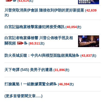
🖼️▶️
📝
(
63,614
次)
川普突取消美伊會談 隨後收到伊朗的更好新提案
(
42,639
次)
白宮記協晚宴槍擊案嫌犯將接受傳訊
(
40,054
次)
白宮記者晚宴爆槍響 川普公佈槍手照及相
關視頻
🖼️▶️
📝
(
60,511
次)
防火長城反噬：中共AI與模型面臨崩潰風險📝
(
43,837
次)
天下奇譚 (545) 美男子的遭遇
(
31,896
次)
打臉黨魁！一組數據震驚全網📝
(
46,394
次)
(更多首發要聞文章......)