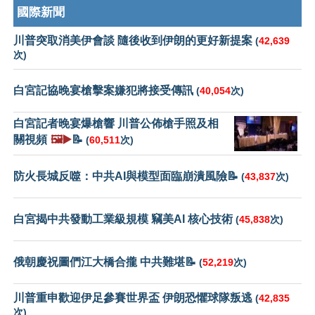
國際新聞
川普突取消美伊會談 隨後收到伊朗的更好新提案
(
42,639
次)
白宮記協晚宴槍擊案嫌犯將接受傳訊
(
40,054
次)
白宮記者晚宴爆槍響 川普公佈槍手照及相
關視頻
🖼️▶️
📝
(
60,511
次)
防火長城反噬：中共AI與模型面臨崩潰風險📝
(
43,837
次)
白宮揭中共發動工業級規模 竊美AI 核心技術
(
45,838
次)
俄朝慶祝圖們江大橋合攏 中共難堪📝
(
52,219
次)
川普重申歡迎伊足參賽世界盃 伊朗恐懼球隊叛逃
(
42,835
次)