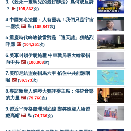
3.《殺死一隻鳥兒的最好辦法》爲何成反詩
？
▶️
(
105,862
次)
4.中國知名法醫：人有靈魂！我們只是宇宙
一塵埃
🖼️
📝
(
105,847
次)
5.重慶時代峰峻被雷劈是「遭天譴」獲熱烈
呼應
🖼️
(
104,351
次)
6.美軍封鎖伊朗施壓 中東戰局最大輸家指
向中共
🖼️
(
100,908
次)
7.美印尼結盟劍指馬六甲 掐住中共能源咽
喉
🖼️
(
96,373
次)
8.專訪新唐人鋼琴大賽評委主席：傳統音樂
的力量
🖼️
(
79,760
次)
9.習近平降格處理測底線 鄭笑臉迎人給習
戴高帽
🖼️
📝
(
74,769
次)