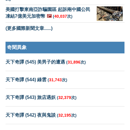
美國打擊東南亞詐騙園區 起訴兩中國公民
凍結7億美元加密幣
🖼️
(
40,037
次)
(更多國際新聞文章......)
奇聞異象
天下奇譚 (545) 美男子的遭遇
(
31,896
次)
天下奇譚 (544) 綠雲
(
31,743
次)
天下奇譚 (543) 旅店遇妖
(
32,379
次)
天下奇譚 (542) 夜與鬼談
(
32,195
次)