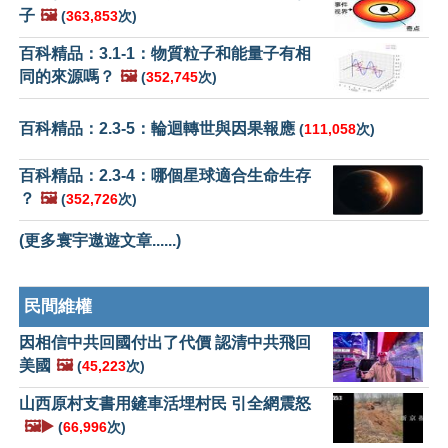
子
🖼️
(
363,853
次)
百科精品：3.1-1：物質粒子和能量子有相
同的來源嗎？
🖼️
(
352,745
次)
百科精品：2.3-5：輪迴轉世與因果報應
(
111,058
次)
百科精品：2.3-4：哪個星球適合生命生存
？
🖼️
(
352,726
次)
(更多寰宇遨遊文章......)
民間維權
因相信中共回國付出了代價 認清中共飛回
美國
🖼️
(
45,223
次)
山西原村支書用鏟車活埋村民 引全網震怒
🖼️▶️
(
66,996
次)