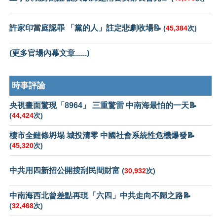
許家印當庭認罪 「黨的人」註定悲劇收場📝
(
45,384
次)
(更多官場內幕文章......)
時事評論
央視畫面驚現「8964」 三重驚雷 中南海最怕的一天📝
(
44,424
次)
樓市全鏈條坍塌 城投清零 中國社會系統性危機爆發📝
(
45,320
次)
中共用四新招公開搜刮民間財富
(
30,932
次)
中南海西北曾差點再現「六四」中共走向不歸之路📝
(
32,468
次)