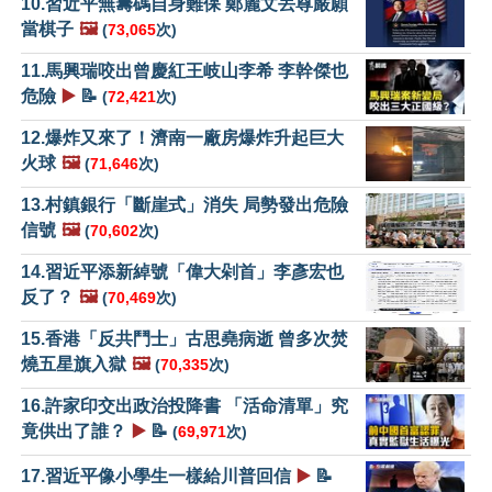
10.習近平無籌碼自身難保 鄭麗文丟尊嚴願
當棋子
🖼️
(
73,065
次)
11.馬興瑞咬出曾慶紅王岐山李希 李幹傑也
危險
▶️
📝
(
72,421
次)
12.爆炸又來了！濟南一廠房爆炸升起巨大
火球
🖼️
(
71,646
次)
13.村鎮銀行「斷崖式」消失 局勢發出危險
信號
🖼️
(
70,602
次)
14.習近平添新綽號「偉大剁首」李彥宏也
反了？
🖼️
(
70,469
次)
15.香港「反共鬥士」古思堯病逝 曾多次焚
燒五星旗入獄
🖼️
(
70,335
次)
16.許家印交出政治投降書 「活命清單」究
竟供出了誰？
▶️
📝
(
69,971
次)
17.習近平像小學生一樣給川普回信
▶️
📝