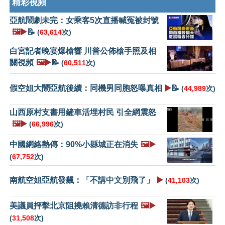
精彩視頻
亞航鬧劇未完：女乘客5次直播喊冤被封號
🖼️▶️
📝
(
63,614
次)
白宮記者晚宴爆槍響 川普公佈槍手照及相
關視頻
🖼️▶️
📝
(
60,511
次)
假空姐大鬧亞航後續：同機男同胞怒曝真相
▶️
📝
(
44,989
次)
山西原村支書用鏟車活埋村民 引全網震怒
🖼️▶️
(
66,996
次)
中國網絡熱傳：90%小縣城正在消失
🖼️▶️
(
67,752
次)
南航空姐亞航發飆：「不講中文別飛了」
▶️
(
41,103
次)
美議員抨擊北京阻撓賴清德訪非行程
🖼️▶️
(
31,508
次)