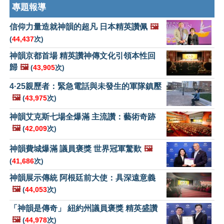
專題報導
信仰力量造就神韻的超凡 日本精英讚佩
🖼️
(
44,437
次)
神韻京都首場 精英讚神傳文化引領本性回
歸
🖼️
(
43,905
次)
4·25親歷者：緊急電話與未發生的軍隊鎮壓
🖼️
(
43,975
次)
神韻艾克斯七場全爆滿 主流讚：藝術奇跡
🖼️
(
42,009
次)
神韻費城爆滿 議員褒獎 世界冠軍驚歎
🖼️
(
41,686
次)
神韻展示傳統 阿根廷前大使：具深遠意義
🖼️
(
44,053
次)
「神韻是傳奇」 紐約州議員褒獎 精英盛讚
🖼️
(
44,978
次)