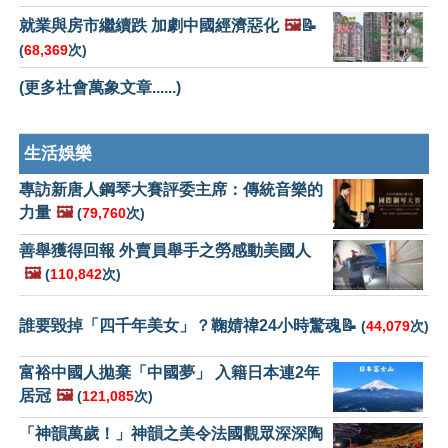
就業與房市繼續跌 加劇中國經濟惡化
🖼️
📝
(
68,369
次)
(更多社會萬象文章......)
生活娛樂
專訪新唐人鋼琴大賽評委主席：傳統音樂的
力量
🖼️
(
79,760
次)
善舉獲得回報 外賣員舉手之勞感動美國人
🖼️
(
110,842
次)
誰要毀掉「四千年美女」？鞠婧禕24小時驚魂📝
(
44,079
次)
富裕中國人拋棄「中國夢」 入籍日本連2年
居冠
🖼️
(
121,085
次)
「神韻萬歲！」神韻之美令法國觀眾深深陶