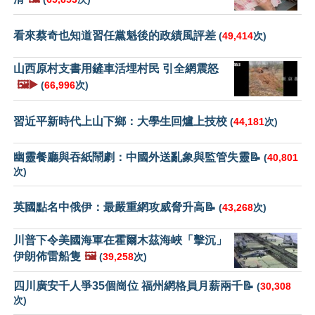
看來蔡奇也知道習任黨魁後的政績風評差
(
49,414
次)
山西原村支書用鏟車活埋村民 引全網震怒
🖼️▶️
(
66,996
次)
習近平新時代上山下鄉：大學生回爐上技校
(
44,181
次)
幽靈餐廳與吞紙鬧劇：中國外送亂象與監管失靈📝
(
40,801
次)
英國點名中俄伊：最嚴重網攻威脅升高📝
(
43,268
次)
川普下令美國海軍在霍爾木茲海峽「擊沉」
伊朗佈雷船隻
🖼️
(
39,258
次)
四川廣安千人爭35個崗位 福州網格員月薪兩千📝
(
30,308
次)