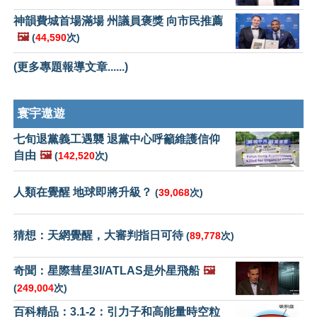
神韻費城首場滿場 州議員褒獎 向市民推薦
🖼️
(
44,590
次)
(更多專題報導文章......)
寰宇遨遊
七旬退黨義工遇襲 退黨中心呼籲維護信仰
自由
🖼️
(
142,520
次)
人類在覺醒 地球即將升級？
(
39,068
次)
猜想：天網覺醒，大審判指日可待
(
89,778
次)
奇聞：星際彗星3I/ATLAS是外星飛船
🖼️
(
249,004
次)
百科精品：3.1-2：引力子和高能量時空粒