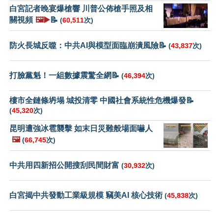
白宮記者晚宴爆槍響 川普公佈槍手照及相
關視頻
🖼️▶️
📝
(
60,511
次)
防火長城反噬：中共AI與模型面臨崩潰風險📝
(
43,837
次)
打臉黨魁！一組數據震驚全網📝
(
46,394
次)
樓市全鏈條坍塌 城投清零 中國社會系統性危機爆發📝
(
45,320
次)
昆明遭強冰雹襲擊 如末日災難般場面嚇人
🖼️
(
66,745
次)
中共用四新招公開搜刮民間財富
(
30,932
次)
白宮揭中共發動工業級規模 竊美AI 核心技術
(
45,838
次)