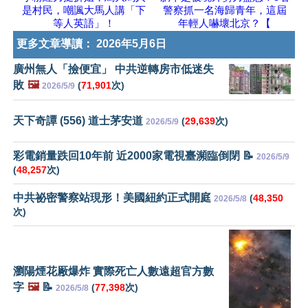
是村民，嘲諷大馬人講「下
警察抓一名海歸青年，這屆
等人英語」！
年輕人嚇壞北京？【
更多文章導讀：
2026年5月6日
廣州無人「撿便宜」 中共逆轉房市低迷失
敗
🖼️
(
71,901
次)
2026/5/9
天下奇譚 (556) 道士茅安道
(
29,639
次)
2026/5/9
彩電銷量跌回10年前 近2000家電視臺瀕臨倒閉 📝
2026/5/9
(
48,257
次)
中共祕密警察站現形！美國紐約正式開庭
(
48,350
2026/5/8
次)
瀏陽煙花厰爆炸 實際死亡人數遠超官方數
字
🖼️
📝
(
77,398
次)
2026/5/8