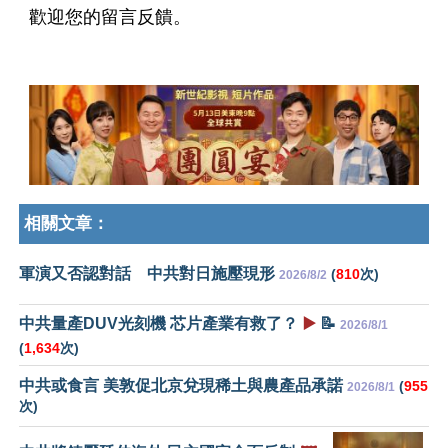
歡迎您的留言反饋。
相關文章：
軍演又否認對話 中共對日施壓現形
(
810
次)
2026/8/2
中共量產DUV光刻機 芯片產業有救了？
▶️
📝
2026/8/1
(
1,634
次)
中共或食言 美敦促北京兌現稀土與農產品承諾
(
955
2026/8/1
次)