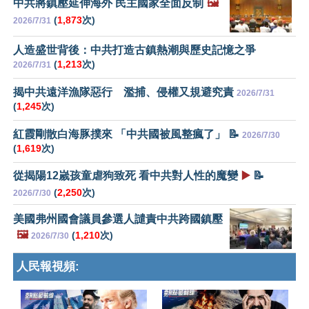
中共將鎮壓延伸海外 民主國家全面反制
🖼️
(
1,873
次)
2026/7/31
人造盛世背後：中共打造古鎮熱潮與歷史記憶之爭
(
1,213
次)
2026/7/31
揭中共遠洋漁隊惡行 濫捕、侵權又規避究責
2026/7/31
(
1,245
次)
紅霞剛散白海豚撲來 「中共國被風整瘋了」 📝
2026/7/30
(
1,619
次)
從揭陽12嵗孩童虐狗致死 看中共對人性的魔變
▶️
📝
(
2,250
次)
2026/7/30
美國弗州國會議員參選人譴責中共跨國鎮壓
🖼️
(
1,210
次)
2026/7/30
人民報視頻: