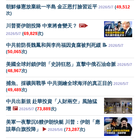
朝鮮修憲放棄統一半島 金正恩打臉習近平
(
49,512
2026/5/7
次)
川普要伊朗投降 中東將會變天？
🖼️▶️
(
69,829
次)
2026/5/7
中共前防長魏鳳和與李尚福因貪腐被判死緩 📝
2026/5/7
(
50,065
次)
美國全球封鎖伊朗「史詩狂怒」直擊中俄石油命脈
2026/5/7
(
48,967
次)
捕魚、採礦與戰爭 中共測繪全球海洋的真正目的
2026/5/7
(
49,489
次)
中共出新規 赴華投資「人財兩空」風險猛
增
🖼️
(
73,889
次)
2026/5/7
美軍一夜擊沉6艘伊朗快艇 川普：伊朗「應
該舉白旗投降」
▶️
(
73,287
次)
2026/5/6