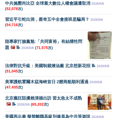
中共施壓尚比亞 全球最大數位人權會議遭取消
2026/5/6
(
52,078
次)
習近平引蛇出洞，蔡奇五中全會接班是騙局？
2026/5/6
(
54,716
次)
陸專家打臉黨魁:「共同富裕」有結構性問
題
🖼️
📝
(
71,575
次)
2026/5/6
法律對抗升級：美國制裁煉油廠 北京想新花招 📝
2026/5/6
(
51,045
次)
美軍護航霍爾木茲海峽首日 2艘商船順利通過
2026/5/6
(
47,435
次)
北京瘋狂阻擾賴清德出訪 習太急太不成熟
🖼️
📝
(
65,202
次)
2026/5/6
美國再出拳 擬禁離職高級別僱員為中共等遊說
2026/5/6