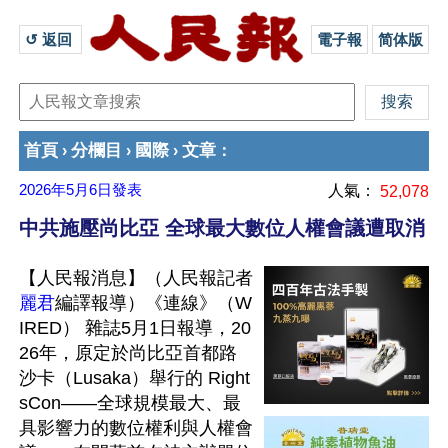
↺ 返回 
電子報
简体版
首頁
分欄目
國際
文章
›
›
›
：
2026年5月6日
發表
人氣：
52,078
中共施壓尚比亞 全球最大數位人權會議遭取消
【人民報消息】（人民報記者
麗君
編譯報導）《連線》（W
IRED） 雜誌5月1日報導，20
26年，原定於尚比亞首都路
沙卡（Lusaka）舉行的 Right
sCon——全球規模最大、最
具影響力的數位權利與人權會