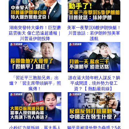
湖南突發特大爆炸！巨型蘑
美軍一夜擊沉6艘伊朗快艇！
菇雲衝天 傷亡恐遠超通報｜
川普放話：若伊朗幹預美軍
川普逼伊朗投降
護航
「習近平三胞胎兄弟」出
誰在逼大陸年輕人謀反？躺
爐？「習主席帶頭躺平」照
平成間諜，境外勢力發工
瘋傳！
資？【 熱點最前線】
小粉紅力挺拆姐，罵大馬人
躺平是被境外勢力蠱惑？5名