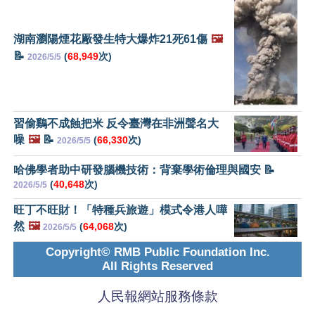
湖南瀏陽煙花厰發生特大爆炸21死61傷
🖼️
📝
(
68,949
次)
2026/5/5
習偷鷄不成蝕把米 反令臺灣在非洲聲名大
噪
🖼️
📝
(
66,330
次)
2026/5/5
哈佛學者助中研發腦機技術：背棄學術倫理與國安 📝
(
40,648
次)
2026/5/5
旺丁不旺財！「特種兵旅遊」模式令港人嘩
然
🖼️
(
64,068
次)
2026/5/5
Copyright© RMB Public Foundation Inc.
All Rights Reserved
人民報網站服務條款