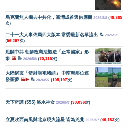
烏克蘭無人機去中共化，臺灣成首選供應商
(
48,365
2026/5/8
次)
二十一大人事佈局四大版本 常委最新名單流出 📝
2026/5/8
(
56,297
次)
甩開中共 朝鮮改憲法塑造「正常國家」形
象
🖼️
📝
(
70,115
次)
2026/5/8
大陸網友「箭射龍袍豬頭」 中南海那位連
發噩夢
🖼️▶️
📝
(
105,197
次)
2026/5/7
天下奇譚 (555) 洛水神女
(
30,036
次)
2026/5/7
立夏吹西南風與北京現火流星 皆為兇兆
(
49,183
次)
2026/5/7