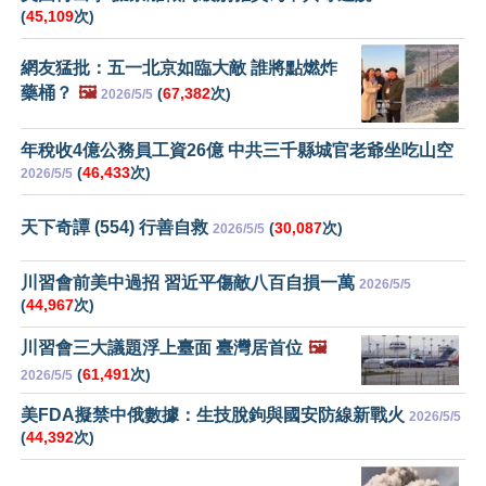
(
45,109
次)
網友猛批：五一北京如臨大敵 誰將點燃炸
藥桶？
🖼️
(
67,382
次)
2026/5/5
年稅收4億公務員工資26億 中共三千縣城官老爺坐吃山空
(
46,433
次)
2026/5/5
天下奇譚 (554) 行善自救
(
30,087
次)
2026/5/5
川習會前美中過招 習近平傷敵八百自損一萬
2026/5/5
(
44,967
次)
川習會三大議題浮上臺面 臺灣居首位
🖼️
(
61,491
次)
2026/5/5
美FDA擬禁中俄數據：生技脫鉤與國安防線新戰火
2026/5/5
(
44,392
次)