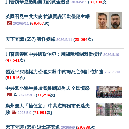
川普訪華是激勵自由的黃金機會
(
31,700
次)
2026/5/11
英國召見中共大使 抗議間諜活動侵犯主權
🖼️
(
66,407
次)
2026/5/11
天下奇譚 (557) 靈怪姻緣
(
29,064
次)
2026/5/11
川普應帶回中共國政治犯：用關稅和制裁做槓桿
2026/5/10
(
47,541
次)
習近平深陷權力恐懼深淵 中南海死亡倒計時加速
2026/5/10
(
51,516
次)
中共派小學生參加海參崴閱兵式 全民憤怒
🖼️
📝
(
71,294
次)
2026/5/10
廣州無人「撿便宜」 中共逆轉房市低迷失
敗
🖼️
(
71,901
次)
2026/5/9
天下奇譚 (556) 道士茅安道
(
29,639
次)
2026/5/9