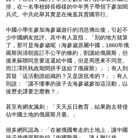
排，在一名學校師長模樣的中年男子帶領下參加閱
兵式。中共此舉其實是在掩蓋其賣國罪行。

中國小學生參加海參崴遊行的消息傳出後，引起不
少中國網友批評。其中有人直指，「別的地方就算
了，那可是海參崴呢（海參崴原屬中國，1860年俄
羅斯與清朝簽訂不公平的條約，割讓給俄羅斯，但
後來蘇聯同意要送還給中國，但是周恩來不同意。
而江澤民執政期間拱手送給了俄羅斯）」；有人則
質疑「這活動誰組織的？又是誰批准的？」；有人
則說：「讓不懂事的孩子去海參崴參加這活動，以
後歷史課要怎麼教？」

甚至有網友諷刺：「天天反日教育，結果跑去替侵
佔中國土地的俄羅斯月臺。」

很多網民認為：「在被俄國奪走的土地上，讓中國
孩子替俄羅斯歌頌『衛國戰爭』，讓人難以接