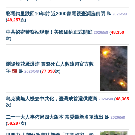
彩電銷量跌回10年前 近2000家電視臺瀕臨倒閉 📝
2026/5/9
(
48,257
次)
中共祕密警察站現形！美國紐約正式開庭
(
48,350
2026/5/8
次)
瀏陽煙花厰爆炸 實際死亡人數遠超官方數
字
🖼️
📝
(
77,398
次)
2026/5/8
烏克蘭無人機去中共化，臺灣成首選供應商
(
48,365
2026/5/8
次)
二十一大人事佈局四大版本 常委最新名單流出 📝
2026/5/8
(
56,297
次)