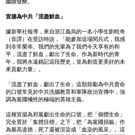
繼續發酵。

宣揚為中共「流盡鮮血」
據新華社報導，來自浙江義烏的一名小學生劉晗奇
（音譯）在受訪時說，「能參加這場閱兵式，我感
到非常榮幸。我們的先輩為了我們今天享有的和
平，流盡了鮮血，獻出了生命。作為新時代的青
年，我將永遠銘記這段歷史，並為創造更美好的未
來貢獻力量」。

「流盡了鮮血，獻出了生命」這類鼓勵為中共賣命
的口號常見於中共洗腦教育和軍隊政治宣傳中，強
調為黨國犧牲的極端的英雄主義。

這種宣揚為邪黨獻出生命的口號，把「個體生命」
完全置於「集體目標」之下，把「為黨國捐軀」作
為最高道德，死了還被渲染成「血染的風采」。這