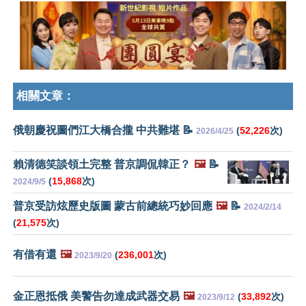
相關文章：
俄朝慶祝圖們江大橋合攏 中共難堪 📝
(
52,226
次)
2026/4/25
賴清德笑談領土完整 普京調侃韓正？
🖼️
📝
(
15,868
次)
2024/9/5
普京受訪炫歷史版圖 蒙古前總統巧妙回應
🖼️
📝
2024/2/14
(
21,575
次)
有借有還
🖼️
(
236,001
次)
2023/9/20
金正恩抵俄 美警告勿達成武器交易
🖼️
(
33,892
次)
2023/9/12