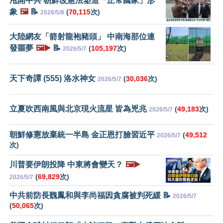
甩開中共 朝鮮改憲法塑造「正常國家」形
象
🖼️
📝
(
70,115
次)
2026/5/8
大陸網友「箭射龍袍豬頭」 中南海那位連
發噩夢
🖼️▶️
📝
(
105,197
次)
2026/5/7
天下奇譚 (555) 洛水神女
(
30,036
次)
2026/5/7
立夏吹西南風與北京現火流星 皆為兇兆
(
49,183
次)
2026/5/7
朝鮮修憲放棄統一半島 金正恩打臉習近平
(
49,512
2026/5/7
次)
川普要伊朗投降 中東將會變天？
🖼️▶️
(
69,829
次)
2026/5/7
中共前防長魏鳳和與李尚福因貪腐被判死緩 📝
2026/5/7
(
50,065
次)