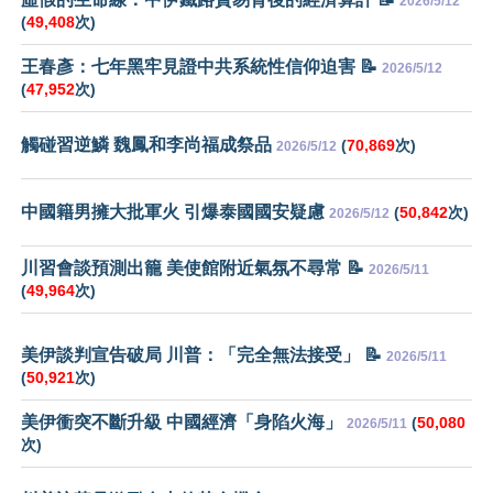
2026/5/12
(
49,408
次)
王春彥：七年黑牢見證中共系統性信仰迫害 📝
2026/5/12
(
47,952
次)
觸碰習逆鱗 魏鳳和李尚福成祭品
(
70,869
次)
2026/5/12
中國籍男擁大批軍火 引爆泰國國安疑慮
(
50,842
次)
2026/5/12
川習會談預測出籠 美使館附近氣氛不尋常 📝
2026/5/11
(
49,964
次)
美伊談判宣告破局 川普：「完全無法接受」 📝
2026/5/11
(
50,921
次)
美伊衝突不斷升級 中國經濟「身陷火海」
(
50,080
2026/5/11
次)