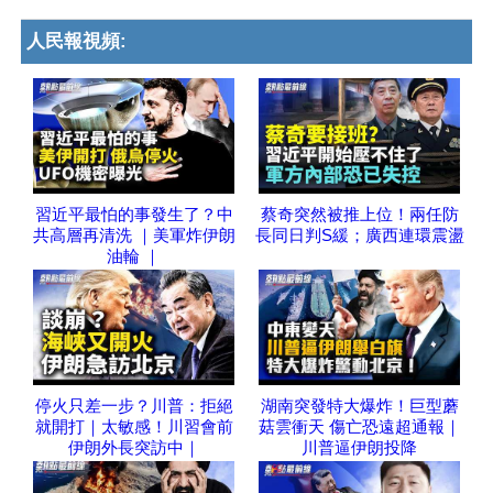
人民報視頻:
習近平最怕的事發生了？中
蔡奇突然被推上位！兩任防
共高層再清洗 ｜美軍炸伊朗
長同日判S緩；廣西連環震盪
油輪 ｜
停火只差一步？川普：拒絕
湖南突發特大爆炸！巨型蘑
就開打｜太敏感！川習會前
菇雲衝天 傷亡恐遠超通報｜
伊朗外長突訪中｜
川普逼伊朗投降