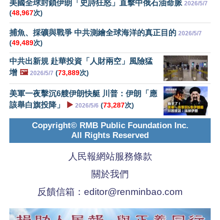
美國全球封鎖伊朗「史詩狂怒」直擊中俄石油命脈
2026/5/7
(
48,967
次)
捕魚、採礦與戰爭 中共測繪全球海洋的真正目的
2026/5/7
(
49,489
次)
中共出新規 赴華投資「人財兩空」風險猛
增
🖼️
(
73,889
次)
2026/5/7
美軍一夜擊沉6艘伊朗快艇 川普：伊朗「應
該舉白旗投降」
▶️
(
73,287
次)
2026/5/6
Copyright© RMB Public Foundation Inc.
All Rights Reserved
人民報網站服務條款
關於我們
反饋信箱：
editor@renminbao.com