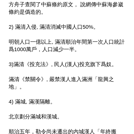
方舟子查閱了中蘇條約原文， 說網傳中蘇海參崴
條約是僞造的。
2) 滿清入侵, 滿清消滅中國人口50%。
明朝人口一億以上, 滿清順治年間第一次人口統計
爲1000萬戶，人口減少一半。
3)滿清《投充法》, 民人(漢人)投充旗下爲奴。
滿清《禁關令》, 嚴禁漢人進入滿洲「龍興之
地」。
4) 滿城, 滿漢隔離。
北京劃分滿城和漢城。
順治五年，勒令尚未遷出的內城漢人「年終搬