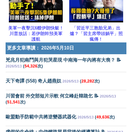
美軍一夜擊沉6艘伊朗快艇！
「習近平三胞胎兄弟」出
川普放話：若伊朗幹預美軍
爐？「習主席帶頭躺平」照
護航
瘋傳！
更多文章導讀：
2026年5月10日
兇兆月犯南鬥與月犯哭星現 中南海一年內將有大喪？ 📝
(
54,326
次)
2026/5/13
天下奇譚 (558) 奇人趙燕奴
(
28,282
次)
2026/5/13
川習會前 外交部短片示軟 何立峰赴韓跪乞 📝
2026/5/13
(
51,541
次)
歐盟動手防範中共將逆變器武器化
(
49,636
次)
2026/5/13
虛假的生命線：中伊鐵路貿易背後的經濟算計 📝