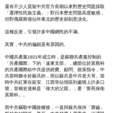
還有不少人質疑中共官方長期以來對歷史問題採取
「選擇性民族主義」：對日本歷史問題高度敏感，
但對俄羅斯侵佔外東北的歷史卻刻意淡化。

這種反差，引發許多中國網民的不滿。

其實，中共的偏頗是有原因的。

中國共產黨1921年成立時，是蘇聯共產黨控制的
「共產國際」下的「遠東支部」，總部位於莫斯科
的共產國際給中共提供經費、顧問、政策指令，中
共當時聽令於蘇共的，所以蘇共是中共老大哥。當
時中共紅軍在延安、江西等佔領區到處噴上許多口
號，宣稱史達林是「偉大的父親」，要「誓死保衛
莫斯科」。

而中共竊取中國政權後，一直與蘇共保持「唇齒」