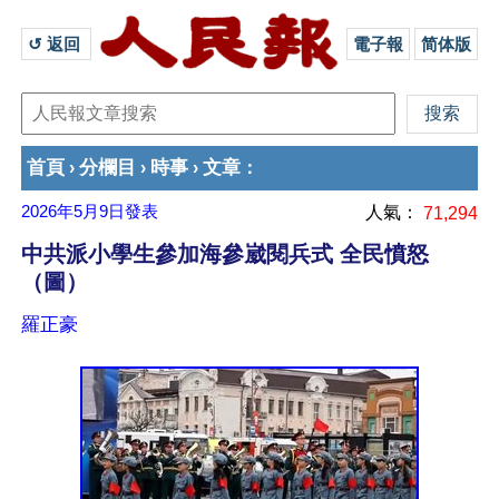
↺ 返回 
電子報
简体版
首頁
分欄目
時事
文章
›
›
›
：
2026年5月9日
發表
人氣：
71,294
中共派小學生參加海參崴閱兵式 全民憤怒
（圖）
羅正豪