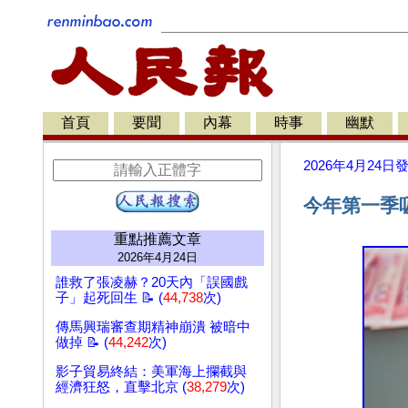
首頁
要聞
內幕
時事
幽默
2026年4月24日
今年第一季
重點推薦文章
2026年4月24日
誰救了張凌赫？20天內「誤國戲
子」起死回生 📝 (
44,738
次)
傳馬興瑞審查期精神崩潰 被暗中
做掉 📝 (
44,242
次)
影子貿易終結：美軍海上攔截與
經濟狂怒，直擊北京 (
38,279
次)