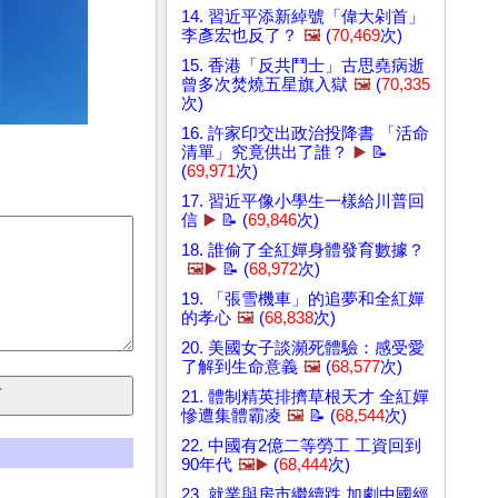
14. 習近平添新綽號「偉大剁首」
李彥宏也反了？
🖼️
(
70,469
次)
15. 香港「反共鬥士」古思堯病逝
曾多次焚燒五星旗入獄
🖼️
(
70,335
次)
16. 許家印交出政治投降書 「活命
清單」究竟供出了誰？
▶️
📝
(
69,971
次)
17. 習近平像小學生一樣給川普回
信
▶️
📝 (
69,846
次)
18. 誰偷了全紅嬋身體發育數據？
🖼️▶️
📝 (
68,972
次)
19. 「張雪機車」的追夢和全紅嬋
的孝心
🖼️
(
68,838
次)
20. 美國女子談瀕死體驗：感受愛
了解到生命意義
🖼️
(
68,577
次)
21. 體制精英排擠草根天才 全紅嬋
慘遭集體霸凌
🖼️
📝 (
68,544
次)
22. 中國有2億二等勞工 工資回到
90年代
🖼️▶️
(
68,444
次)
23. 就業與房市繼續跌 加劇中國經