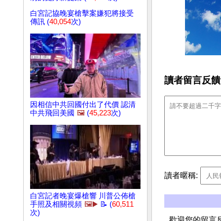
白宮記協晚宴槍擊案嫌犯將接受
傳訊 (
40,054
次)
讀者留言反饋
因相信中共回國付出了代價 認清
中共飛回美國
🖼️
(
45,223
次)
讀者暱稱:
白宮記者晚宴爆槍響 川普公佈槍
手照及相關視頻
🖼️▶️
📝 (
60,511
次)
歡迎您的留言