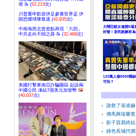
堪 📝 (
52,219
次)
川普重申歡迎伊足參賽世界盃 伊
朗恐懼球隊叛逃 (
42,835
次)
大鬧亞航女連開5場
中南海西北曾差點再現「六四」
封號！老民航解析為
中共走向不歸之路 📝 (
32,468
次)
120萬人搶8000職
可怕？
美國打擊東南亞詐騙園區 起訴兩
中國公民 凍結7億美元加密幣
🖼️
(
40,037
次)
誰救了張凌赫
傳馬興瑞審查
影子貿易終結
綠色長城代價