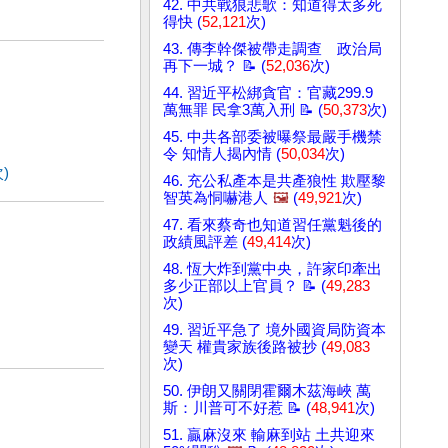
42. 中共戰狼悲歌：知道得太多死
得快 (
52,121
次)
43. 傳李幹傑被帶走調查 政治局
再下一城？ 📝 (
52,036
次)
44. 習近平松綁貪官：官藏299.9
萬無罪 民拿3萬入刑 📝 (
50,373
次)
45. 中共各部委被曝祭最嚴手機禁
令 知情人揭內情 (
50,034
次)
)
46. 充公私產本是共產狼性 欺壓黎
智英為恫嚇港人
🖼️
(
49,921
次)
47. 看來蔡奇也知道習任黨魁後的
政績風評差 (
49,414
次)
48. 恆大炸到黨中央，許家印牽出
多少正部以上官員？ 📝 (
49,283
次)
49. 習近平急了 境外國資局防資本
變天 權貴家族後路被抄 (
49,083
次)
50. 伊朗又關閉霍爾木茲海峽 萬
斯：川普可不好惹 📝 (
48,941
次)
51. 贏麻沒來 輸麻到站 土共迎來