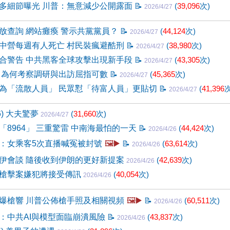
多細節曝光 川普：無意減少公開露面
📝
(
39,096
次)
2026/4/27
放查詢 網站癱瘓 警示共黨黨員？
📝
(
44,124
次)
2026/4/27
中營每週有人死亡 村民裝瘋避酷刑
📝
(
38,980
次)
2026/4/27
合警告 中共黑客全球攻擊出現新手段
📝
(
43,305
次)
2026/4/27
 為何考察調研與出訪屈指可數
📝
(
45,365
次)
2026/4/27
為「流散人員」 民眾懟「待富人員」更貼切
📝
(
41,396
次
2026/4/27
6) 大夫驚夢
(
31,660
次)
2026/4/27
「8964」 三重驚雷 中南海最怕的一天
📝
(
44,424
次)
2026/4/26
：女乘客5次直播喊冤被封號
🖼️▶️
📝
(
63,614
次)
2026/4/26
伊會談 隨後收到伊朗的更好新提案
(
42,639
次)
2026/4/26
槍擊案嫌犯將接受傳訊
(
40,054
次)
2026/4/26
爆槍響 川普公佈槍手照及相關視頻
🖼️▶️
📝
(
60,511
次)
2026/4/26
：中共AI與模型面臨崩潰風險
📝
(
43,837
次)
2026/4/26