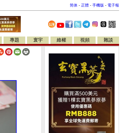
简体
-
正體
-
手機版
-
電子報
專題
寰宇
維權
視頻
雜談