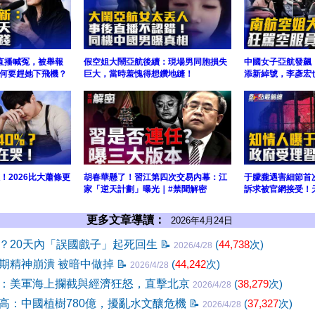
直播喊冤，被舉報
假空姐大鬧亞航後續：現場男同胞損失
中國女子亞航發飆：
何要趕她下飛機？
巨大，當時羞愧得想鑽地縫！
添新綽號，李彥宏
缺！2026比大蕭條更
胡春華懸了！習江第四次交易內幕：江
于朦朧遇害細節首
家「逆天計劃」曝光｜#禁聞解密
訴求被官網接受！
更多文章導讀：
2026年4月24日
？20天內「誤國戲子」起死回生
📝
(
44,738
次)
2026/4/28
期精神崩潰 被暗中做掉
📝
(
44,242
次)
2026/4/28
：美軍海上攔截與經濟狂怒，直擊北京
(
38,279
次)
2026/4/28
高：中國植樹780億，擾亂水文釀危機
📝
(
37,327
次)
2026/4/28