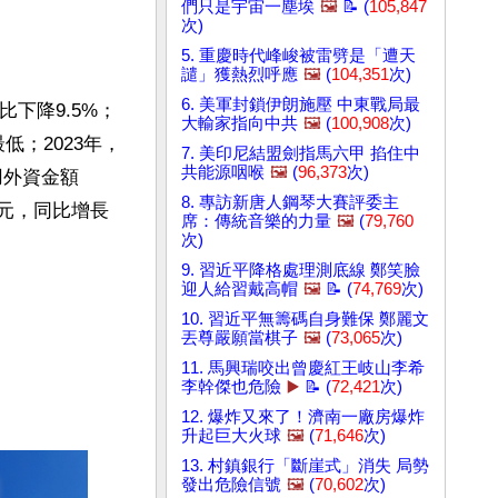
們只是宇宙一塵埃
🖼️
📝 (
105,847
次)
5. 重慶時代峰峻被雷劈是「遭天
譴」獲熱烈呼應
🖼️
(
104,351
次)
6. 美軍封鎖伊朗施壓 中東戰局最
比下降9.5%；
大輸家指向中共
🖼️
(
100,908
次)
最低；2023年，
7. 美印尼結盟劍指馬六甲 掐住中
共能源咽喉
🖼️
(
96,373
次)
用外資金額
8. 專訪新唐人鋼琴大賽評委主
6億元，同比增長
席：傳統音樂的力量
🖼️
(
79,760
次)
9. 習近平降格處理測底線 鄭笑臉
迎人給習戴高帽
🖼️
📝 (
74,769
次)
10. 習近平無籌碼自身難保 鄭麗文
丟尊嚴願當棋子
🖼️
(
73,065
次)
11. 馬興瑞咬出曾慶紅王岐山李希
李幹傑也危險
▶️
📝 (
72,421
次)
12. 爆炸又來了！濟南一廠房爆炸
升起巨大火球
🖼️
(
71,646
次)
13. 村鎮銀行「斷崖式」消失 局勢
發出危險信號
🖼️
(
70,602
次)