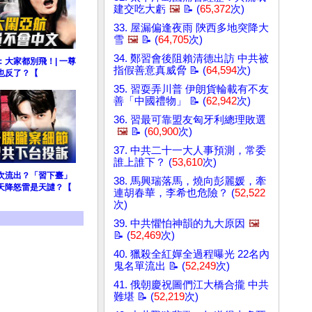
建交吃大虧
🖼️
📝 (
65,372
次)
33. 屋漏偏逢夜雨 陝西多地突降大
雪
🖼️
📝 (
64,705
次)
34. 鄭習會後阻賴清德出訪 中共被
大家都別飛！| 一尊
指假善意真威脅 📝 (
64,594
次)
也反了？【
35. 習耍弄川普 伊朗貨輪載有不友
善「中國禮物」 📝 (
62,942
次)
36. 習最可靠盟友匈牙利總理敗選
🖼️
📝 (
60,900
次)
37. 中共二十一大人事預測，常委
誰上誰下？ (
53,610
次)
次流出？「習下臺」
38. 馬興瑞落馬，燒向彭麗媛，牽
天降怒雷是天譴？【
連胡春華，李希也危險？ (
52,522
次)
39. 中共懼怕神韻的九大原因
🖼️
📝 (
52,469
次)
40. 獵殺全紅嬋全過程曝光 22名內
鬼名單流出 📝 (
52,249
次)
41. 俄朝慶祝圖們江大橋合攏 中共
難堪 📝 (
52,219
次)