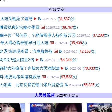
相關文章
 大陸又輸給了臺灣
▶️
📝
(
31,587
次)
2026/7/17
機跟蹤綁架法輪功學員
🖼️
(
38,767
次)
2026/7/12
觸中共「幫信罪」？網傳當事人被拘留37天
(
37,299
次)
2026/7/10
 華人齊心盼神韻早日回大陸
🖼️
(
35,408
次)
2026/6/30
冰雹 街頭現奇景：汽車蓋棉被
🖼️
📝
(
42,163
次)
2026/6/20
均GDP超大陸近3倍
▶️
📝
(
64,344
次)
2026/6/10
致辭大陸瘋傳！完勝武大照稿朗讀
▶️
📝
(
70,933
次)
2026/6/9
時 擺脫高考焦慮有妙招
🖼️
(
97,523
次)
2026/6/4
大鎖國 北京長臂管轄引爆外資恐慌
📝
(
55,885
次)
2026/6/4
人民報視頻
2026年4月24日