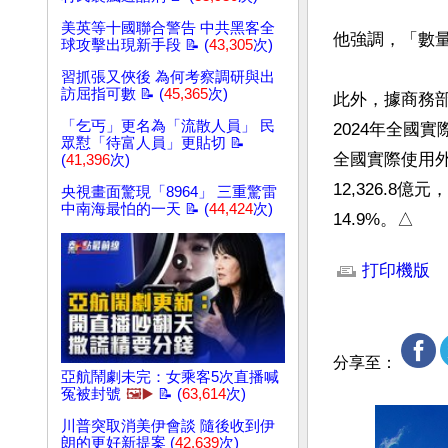
美英等十國聯合警告 中共黑客全
他強調，「數
球攻擊出現新手段 📝 (
43,305
次)
習抓張又俠後 為何考察調研與出
訪屈指可數 📝 (
45,365
次)
此外，據商務部
「乞丐」更名為「流散人員」 民
2024年全國實
眾懟「待富人員」更貼切 📝
全國實際使用外
(
41,396
次)
12,326.8
央視畫面驚現「8964」 三重驚雷
中南海最怕的一天 📝 (
44,424
次)
14.9%。△
文章網址: http://w
打印機版
分享至：
亞航鬧劇未完：女乘客5次直播喊
冤被封號
🖼️▶️
📝 (
63,614
次)
川普突取消美伊會談 隨後收到伊
朗的更好新提案 (
42,639
次)