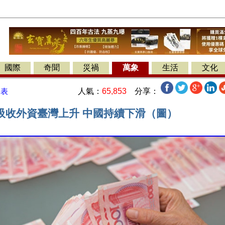
國際
奇聞
災禍
萬象
生活
文化
人氣：
65,853
分享：
發表
吸收外資臺灣上升 中國持續下滑（圖）