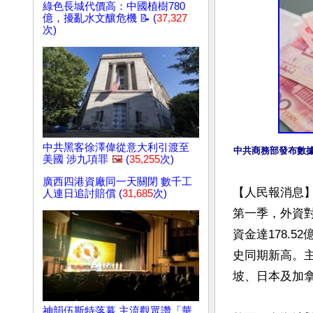
綠色長城代價高：中國植樹780
億，擾亂水文釀危機 📝 (
37,327
次)
中共黑客徐澤偉從意大利引渡至
中共商務部發布數據
美國 涉九項罪
🖼️
(
35,255
次)
廣西四港資廠同一天關閉 數千工
【人民報消息
人連日追討賠償 (
31,685
次)
第一季，外資對
資金達178.5
史同期新高。
坡、日本及加拿
神韻伍斯特落幕 主流觀眾讚「華