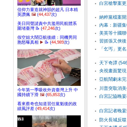
白宮槍擊案更
信仰力量造就神韻的超凡 日本精
英讚佩
🖼️
(
44,437
次)
納粹黨檔案開
美日同聲譴責中共濫用民航體系
內幕：新疆集
圍堵臺灣 📝 (
47,246
次)
美英等十國聯
假空姐大鬧亞航後續：同機男同
習抓張又俠後
胞怒曝真相
▶️
📝 (
44,989
次)
「乞丐」更名
天下奇譚 (54
央視畫面驚現
亞航鬧劇未完
川普突取消美
今年第一季吸收外資臺灣上升 中
國持續下滑
🖼️
(
65,853
次)
白宮記協晚宴
看來蔡奇也知道習任黨魁後的政
績風評差 (
49,414
次)
白宮記者晚宴
防火長城反噬