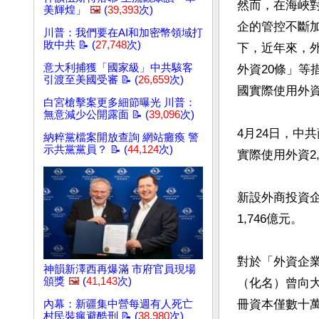
然而，在海峽
美輝煌」
🖼️
(
39,393
次)
企的管控不斷
川普：我們要在AI和加密幣領域打
敗中共 📝 (
27,748
次)
下，近年來，
意大利捕獲「國家級」中共駭客
外資20條」等
引渡至美國受審 📝 (
26,659
次)
國實際使用外資
白宮槍擊案更多細節曝光 川普：
無意減少公開露面 📝 (
39,096
次)
4月24日，中
納粹黨檔案開放查詢 網站癱瘓 警
示共黨黨員？ 📝 (
44,124
次)
實際使用外資2,
新設外商投資企
1,746億元。

對於「外資企
神韻新澤西再爆滿 市府官員現場
頒獎
🖼️
(
41,143
次)
（化名）曾向
冊資本僅數十萬
內幕：新疆集中營每週有人死亡
村民裝瘋避酷刑 📝 (
38,980
次)