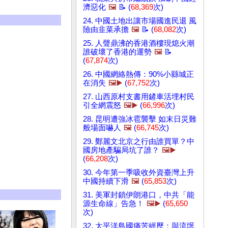
濟惡化
🖼️
📝 (
68,369
次)
24. 中國土地出讓市場國進民退 風
險由韭菜承擔
🖼️
📝 (
68,082
次)
25. 人聲鼎沸的香港酒樓現熄火潮
誰破壞了香港的運勢
🖼️
📝
(
67,874
次)
26. 中國網絡熱傳：90%小縣城正
在消失
🖼️▶️
(
67,752
次)
27. 山西原村支書用鏟車活埋村民
引全網震怒
🖼️▶️
(
66,996
次)
28. 昆明遭強冰雹襲擊 如末日災難
般場面嚇人
🖼️
(
66,745
次)
29. 鄭麗文北京之行由誰買單？中
國房地產騙局坑了誰？
🖼️▶️
(
66,208
次)
30. 今年第一季吸收外資臺灣上升
中國持續下滑
🖼️
(
65,853
次)
31. 美軍封鎖伊朗港口，中共「能
源生命線」告急！
🖼️▶️
(
65,650
次)
32. 太平洋島國痛苦經歷：與流氓