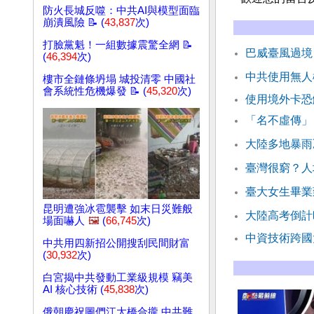
防火長城反噬：中共AI與模型面臨
崩潰風險 📝 (
43,837
次)
打臉黨魁！一組數據震驚全網 📝
巴威臺風過境
(
46,394
次)
中共使用無人
樓市全鏈條坍塌 城投清零 中國社
會系統性危機爆發 📝 (
45,320
次)
使用境外卡恐
「名不虛傳」
大陸多地暴雨
臺灣很窮？人
臺大女生畢業
昆明遭強冰雹襲擊 如末日災難般
大陸高考倒計
場面嚇人
🖼️
(
66,745
次)
中資技術跨國
中共用四新招公開搜刮民間財富
(
30,932
次)
白宮揭中共發動工業級規模 竊美
AI 核心技術 (
45,838
次)
俄朝慶祝圖們江大橋合攏 中共難