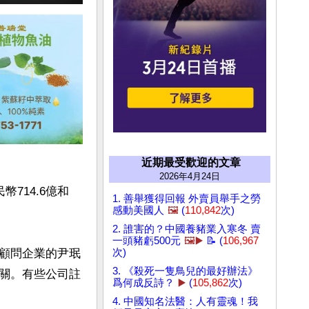
近期最受歡迎的文章
2026年4月24日
714.6億和
1. 善舉獲得回報 外賣員舉手之勞
感動美國人
🖼️
(
110,842
次)
2. 誰害的？中國養豬業入寒冬 賣
一頭豬虧500元
🖼️▶️
📝 (
106,967
顧問企業的尹珉
次)
3. 《殺死一隻鳥兒的最好辦法》
關。有些公司註
爲何成反詩？
▶️
(
105,862
次)
4. 中國知名法醫：人有靈魂！我