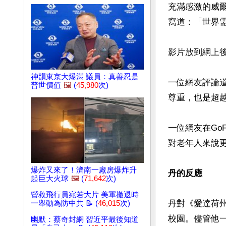
充滿感激的威
寫道：「世界需
影片放到網上後
神韻東京大爆滿 議員：真善忍是
一位網友評論
普世價值
🖼️
(
45,980
次)
尊重，也是超越
一位網友在Go
對老年人來說
爆炸又來了！濟南一廠房爆炸升
丹的反應
起巨大火球
🖼️
(
71,642
次)
營救飛行員宛若大片 美軍撤退時
丹對《愛達荷
一舉動為防中共 📝 (
46,015
次)
校園。儘管他一
幽默：蔡奇封網 習近平最後知道