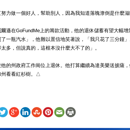
直努力做一個好人，幫助別人，因為我知道落魄潦倒是什麼滋味
爾遜在GoFundMe上的籌款活動，他的退休儲蓄有望大幅
買了一瓶汽水」，他難以置信地笑著說，「我只花了三分鐘」
太多，但說真的，這根本沒什麼大不了的」。

從他的州政府工作崗位上退休。他打算繼續為達美樂送披薩，
加州看看紅杉樹。△
ww.renminbao.com/rmb/articles/2026/4/6/94760b.html