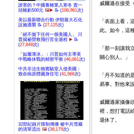
威爾遜在接受
誰害的？中國養豬業入寒冬 賣一
頭豬虧500元
🖼️▶️
📝 (
106,961
次)
美以最新聯合行動 伊朗最大石化
「表面上看，
設施遇襲 📝 (
27,125
次)
此。如今，這種
「絕不拋下任何一個美國人」 川
普揭祕營救飛行官全過程
▶️
📝
(
27,848
次)
「那一刻讓我
「如履薄冰」：川普如何主導美
關心別人。」

中戰略休戰的精密平衡 (
46,061
次)
中共非法生物實驗室入侵美國：
致命病原體藏身住宅 (
41,966
次)
「丹不知道的
易事。對他來
威爾遜家攝像
裡，想打電話
退休了。

32部紀錄片限制傳播 被中共雪藏
的清單流出
🖼️
(
38,179
次)