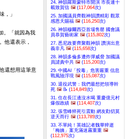
24. 神韻羅斯蒙特市開演 市長連十
載致賀信
🖼️
(
117,064
次)
，」

25. 加國議員齊觀神韻讚精彩 觀眾
感恩天賜福
🖼️
(
116,250
次)
26. 神韻穆爾西亞首場售罄 國會議
增加。「就因為我
員恭賀藝術家
🖼️
(
115,802
次)
。他還表示，
27. 悉尼政要齊聚觀神韻 讚演出意
義非凡
🖼️
(
115,658
次)
28. 神韻多倫多遭炸彈威脅 加國議
員譴責中共
🖼️
(
115,200
次)
他還想用這筆意
29. 中國AI「投毒」危害嚴重 信息
戰風險浮現
🖼️
(
115,087
次)
30. 退役武警：我們最想把領導幹
死
🖼️
📝 (
114,849
次)
31. 住在長江邊沒水喝 重慶億元村
爆假政績
🖼️
(
114,407
次)
32. 張雪峰猝死引震動 網友勸切莫
逆天而行
🖼️
(
113,789
次)
33. 不單純！英雄記者魏華猝逝
「梅姨」案充滿迷霧重重
🖼️
(
112,975
次)