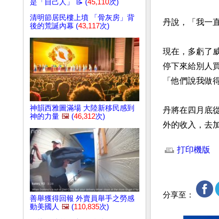
是「自己人」 📝 (
45,110
次)
清明節居民樓上墳 「骨灰房」背
丹說，「我一
後的荒誕內幕 (
43,117
次)
現在，多虧了威
停下來給別人
「他們說我做得
神韻西雅圖滿場 大陸新移民感到
丹將在四月底
神的力量
🖼️
(
46,312
次)
外的收入，去
文章網址: http://w
打印機版
分享至：
善舉獲得回報 外賣員舉手之勞感
動美國人
🖼️
(
110,835
次)