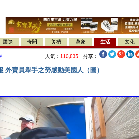
國際
奇聞
災禍
萬象
生活
文化
人氣：
110,835
分享：
表
報 外賣員舉手之勞感動美國人（圖）