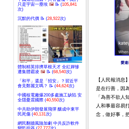
只是宇宙一塵埃
🖼️
📝 (
105,841
次)
沉默的代價 📝 (
28,922
次)
愛達
體制精英排擠草根天才 全紅嬋慘
遭集體霸凌
🖼️
📝 (
68,540
次)
【人民報消息
「和平」還是「招安」？習近平
會見鄭麗文嗎？ 📝 (
44,624
次)
是在行善，因
中國核電廠爆200多處施工缺陷 安
「為善不欲人
全隱憂震國際 (
40,550
次)
人和事最容易
中共助伊朗發展飛彈 釀成中東平
民死傷 (
40,131
次)
念，做好事，把
網民翻牆風險加劇 中共反詐軟件
變監控器 (
27,777
次)