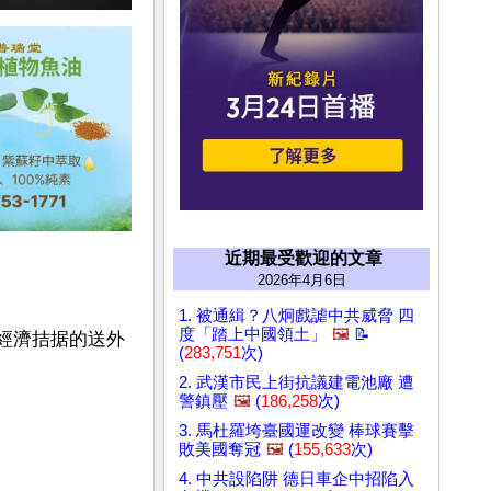
近期最受歡迎的文章
2026年4月6日
1. 被通緝？八炯戲謔中共威脅 四
度「踏上中國領土」
🖼️
📝
且經濟拮据的送外
(
283,751
次)
2. 武漢市民上街抗議建電池廠 遭
警鎮壓
🖼️
(
186,258
次)
3. 馬杜羅垮臺國運改變 棒球賽擊
敗美國奪冠
🖼️
(
155,633
次)
4. 中共設陷阱 德日車企中招陷入