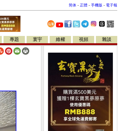
简体
-
正體
-
手機版
-
電子報
專題
寰宇
維權
視頻
雜談