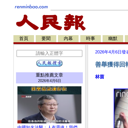
首頁
要聞
內幕
時事
幽默
2026年4月6日
發
善舉獲得回
重點推薦文章
林茵
2026年4月6日
中國知名法醫：人有靈魂！我們