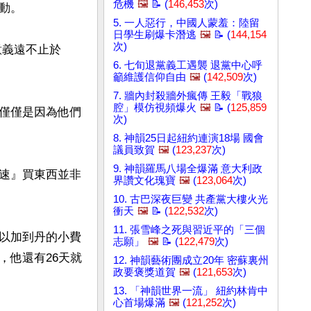
危機
🖼️
📝 (
146,453
次)
。

5. 一人惡行，中國人蒙羞：陸留
日學生刷爆卡潛逃
🖼️
📝 (
144,154
次)
意義遠不止於
6. 七旬退黨義工遇襲 退黨中心呼
籲維護信仰自由
🖼️
(
142,509
次)
7. 牆內封殺牆外瘋傳 王毅「戰狼
腔」模仿視頻爆火
🖼️
📝 (
125,859
僅僅是因為他們
次)
8. 神韻25日起紐約連演18場 國會
議員致賀
🖼️
(
123,237
次)
9. 神韻羅馬八場全爆滿 意大利政
速』買東西並非
界讚文化瑰寶
🖼️
(
123,064
次)
10. 古巴深夜巨變 共產黨大樓火光
衝天
🖼️
📝 (
122,532
次)
11. 張雪峰之死與習近平的「三個
以加到丹的小費
志願」
🖼️
📝 (
122,479
次)
，他還有26天就
12. 神韻藝術團成立20年 密蘇裏州
政要褒獎道賀
🖼️
(
121,653
次)
13. 「神韻世界一流」 紐約林肯中
心首場爆滿
🖼️
(
121,252
次)