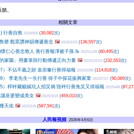
反饋。
相關文章
4) 行善自救
(
30,082
次)
2026/5/5
售罄 觀眾讚神韻傳遞善念
🖼️
(
136,597
次)
2026/2/20
8)懷仁心善念救人 善行善報澤被子孫
📝
(
80,495
次)
2025/12/8
的家園」用畫筆與行動傳遞正向力量
🖼️
(
232,553
次)
2025/10/15
67）不佔不義之財 袁崇豫行善得福報
(
114,818
次)
2025/10/8
19） 李老先生一生行善 得子中探花振興家業
(
90,089
次)
2025/7/27
15）桿秤藏貓膩坑人招災禍 毀秤行善免災又得福報
(
87,27
2025/4/8
念讓巫婆變成美女
🖼️
(
459,010
次)
2025/3/16
獲天佑
🖼️
(
587,941
次)
2025/1/9
人民報視頻
2026年4月6日