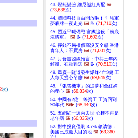
43. 燈籠變臉 維尼熊紅黃配
🖼️
(
73,638
次)
44. 牆國科技自由開放啦！？ 強軍
夢底牌一夜走光
🖼️
📝 (
71,719
次)
45. 習近平喊備戰 官媒追殺「粉底
液將軍」
🖼️
📝 (
71,602
次)
46. 掙錢不易樓價高沒安全感 香港
青年人：不買房
🖼️
(
71,001
次)
47. 月食吉凶線預言：中共三年內
解體、在劫難逃
🖼️
📝 (
70,510
次)
48. 重慶一隧道發生爆炸4亡9傷 工
人每天提心吊膽
🖼️
(
69,549
次)
49. 「張雪機車」的追夢和全紅嬋
2
次)
的孝心
🖼️
(
68,834
次)
50. 中國有2億二等勞工 工資回到
90年代
🖼️▶️
(
68,440
次)
51. 五網紅一週內去世 心梗不再是
老年病
🖼️
(
66,935
次)
52. 對中投資僅剩 3.7% 賴清德：
美國已成最大目的地
🖼️
(
63,360
次)