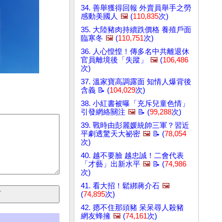
34. 善舉獲得回報 外賣員舉手之勞
感動美國人
🖼️
(
110,835
次)
35. 大陸豬肉持續跌價格 養殖戶面
臨寒冬
🖼️
(
110,751
次)
36. 人心惶惶！傳多名中共離退休
官員離境後「失蹤」
🖼️
(
106,486
次)
37. 溫家寶高調露面 知情人爆背後
含義 📝 (
104,029
次)
38. 小紅書被曝「充斥兒童色情」
引發網絡關注
🖼️
📝 (
99,288
次)
39. 戰時由彭麗媛統帥三軍？習近
平劇透驚天大祕密
🖼️
📝 (
78,054
次)
40. 越不要臉 越忠誠！二會代表
「才藝」出新水平
🖼️
📝 (
74,986
次)
41. 看大招！鬆綁蔣介石
🖼️
(
74,895
次)
42. 摁不住那頭豬 呆呆尋人殺豬
網友蜂擁
🖼️
(
74,161
次)