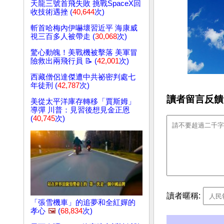
天龍三號首飛失敗 挑戰SpaceX回
收技術遇挫 (
40,644
次)
斬首哈梅內伊嚇壞習近平 海康威
視三百多人被帶走 (
30,068
次)
驚心動魄！美戰機被擊落 美軍冒
險救出兩飛行員 📝 (
42,001
次)
西藏僧侶達傑遭中共祕密判處七
年徒刑 (
42,787
次)
讀者留言反饋
美從太平洋庫存轉移「賈斯姆」
導彈 川普：見習後想見金正恩
(
40,745
次)
讀者暱稱:
「張雪機車」的追夢和全紅嬋的
孝心
🖼️
(
68,834
次)