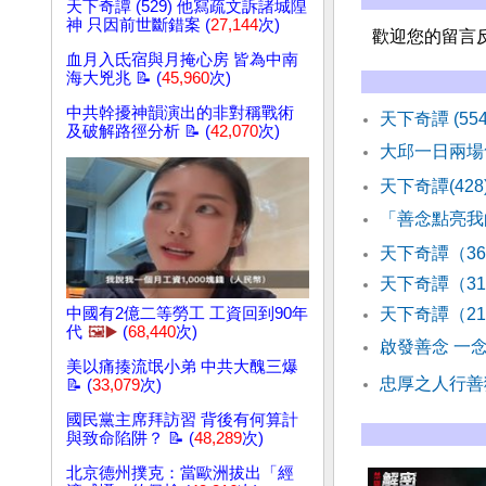
天下奇譚 (529) 他寫疏文訴諸城隍
神 只因前世斷錯案 (
27,144
次)
歡迎您的留言
血月入氐宿與月掩心房 皆為中南
海大兇兆 📝 (
45,960
次)
中共幹擾神韻演出的非對稱戰術
天下奇譚 (55
及破解路徑分析 📝 (
42,070
次)
大邱一日兩場
天下奇譚(42
「善念點亮我
天下奇譚（3
天下奇譚（3
中國有2億二等勞工 工資回到90年
天下奇譚（2
代
🖼️▶️
(
68,440
次)
啟發善念 一
美以痛揍流氓小弟 中共大醜三爆
忠厚之人行善
📝 (
33,079
次)
國民黨主席拜訪習 背後有何算計
與致命陷阱？ 📝 (
48,289
次)
北京德州撲克：當歐洲拔出「經