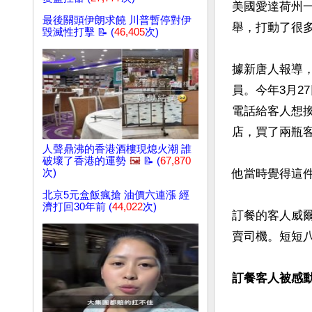
美國愛達荷州
最後關頭伊朗求饒 川普暫停對伊
舉，打動了很多
毀滅性打擊 📝 (
46,405
次)
據新唐人報導，
員。今年3月2
電話給客人想
店，買了兩瓶客
人聲鼎沸的香港酒樓現熄火潮 誰
破壞了香港的運勢
🖼️
📝 (
67,870
次)
他當時覺得這件
北京5元盒飯瘋搶 油價六連漲 經
濟打回30年前 (
44,022
次)
訂餐的客人威爾
賣司機。短短八
訂餐客人被感