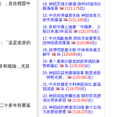
），並在標題中
14. 神韻艾城大爆滿 德州42場演出
圓滿落幕
🖼️
(
121,175
次)
15. 中共炸彈威脅失敗 神韻加拿大
密市再爆滿
🖼️
(
121,165
次)
16. 富裕中國人拋棄「中國夢」 入
籍日本連2年居冠
🖼️
(
121,076
次)
17. 中共搗亂無果 西班牙政要齊見
：「這是老派的
證神韻票房爆滿
🖼️
(
120,984
次)
18. 經濟問題畫大餅 中南海焦慮又
躺平
🖼️
📝 (
120,690
次)
19. 勇！廣東白髮老奶奶單挑防暴
警察爆紅
🖼️
📝 (
120,163
次)
艱辛和風險，尤其
20. 神韻匹茲堡圓滿落幕 觀眾感受
「神聖光輝」
🖼️
(
120,061
次)
21. 中共幹擾意大利神韻演出 參議
員譴責
🖼️
📝 (
119,759
次)
22. 神韻蒞臨密爾沃基 聯邦官員讚
演出帶來希望
🖼️
(
119,402
次)
二十多年前重返
23. 神韻紐約將連演18場 數十位地
方政要頒褒獎
🖼️
(
118,225
次)