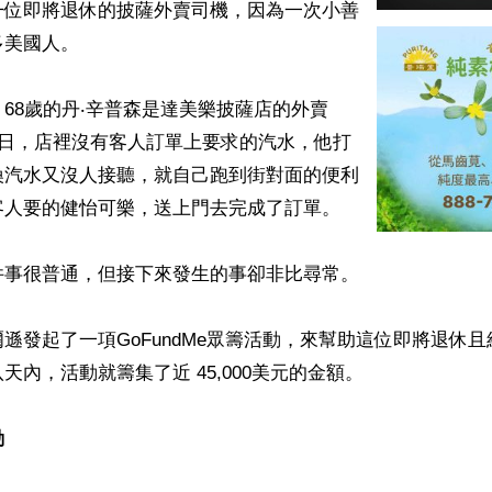
一位即將退休的披薩外賣司機，因為一次小善
美國人。

68歲的丹‧辛普森是達美樂披薩店的外賣
7日，店裡沒有客人訂單上要求的汽水，他打
換汽水又沒人接聽，就自己跑到街對面的便利
人要的健怡可樂，送上門去完成了訂單。

事很普通，但接下來發生的事卻非比尋常。

遜發起了一項GoFundMe眾籌活動，來幫助這位即將退休
天內，活動就籌集了近 45,000美元的金額。

動