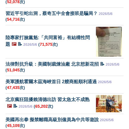
(
52,078
次)
習近平引蛇出洞，蔡奇五中全會接班是騙局？
2026/5/6
(
54,716
次)
陸專家打臉黨魁:「共同富裕」有結構性問
題
🖼️
📝
(
71,575
次)
2026/5/6
法律對抗升級：美國制裁煉油廠 北京想新花招 📝
2026/5/6
(
51,045
次)
美軍護航霍爾木茲海峽首日 2艘商船順利通過
2026/5/6
(
47,435
次)
北京瘋狂阻擾賴清德出訪 習太急太不成熟
🖼️
📝
(
65,202
次)
2026/5/6
美國再出拳 擬禁離職高級別僱員為中共等遊說
2026/5/6
(
45,109
次)