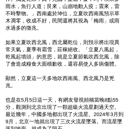
雨水，魚行人道；艮來，山崩地動人疫；震來，雷
不時擊物。」西南處於坤位，立夏吹西南風預示草
木凋零，收成不好，民間還將其視為「梅雨」或雨
水過多的徵兆。

如果立夏吹西北風，西北屬乾位，則預示將出現異
常天氣，夏季有霜雪，莊稼絕收。「立夏八風起，
乾風起墳頭」的意思，就是立夏節氣吹西北風，除
了會造成糧食大面積歉收，還容易使人多病傷體。

顯然，立夏這一天多地吹西南風、西北風乃是兇
兆。

也是在5月5日這一天，有網友發視頻稱當晚8點55
分，觀測到北京出現了一顆超級火流星劃過天空。
最近幾年，中國多地都出現了火流星。2024年3月到
9月，北京一地就出現了三次火流星墜落。而流星墜
落到地面，就成為了隕石。
