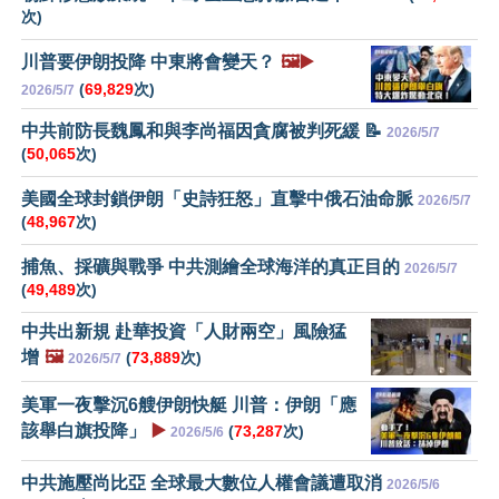
次)
川普要伊朗投降 中東將會變天？
🖼️▶️
(
69,829
次)
2026/5/7
中共前防長魏鳳和與李尚福因貪腐被判死緩 📝
2026/5/7
(
50,065
次)
美國全球封鎖伊朗「史詩狂怒」直擊中俄石油命脈
2026/5/7
(
48,967
次)
捕魚、採礦與戰爭 中共測繪全球海洋的真正目的
2026/5/7
(
49,489
次)
中共出新規 赴華投資「人財兩空」風險猛
增
🖼️
(
73,889
次)
2026/5/7
美軍一夜擊沉6艘伊朗快艇 川普：伊朗「應
該舉白旗投降」
▶️
(
73,287
次)
2026/5/6
中共施壓尚比亞 全球最大數位人權會議遭取消
2026/5/6