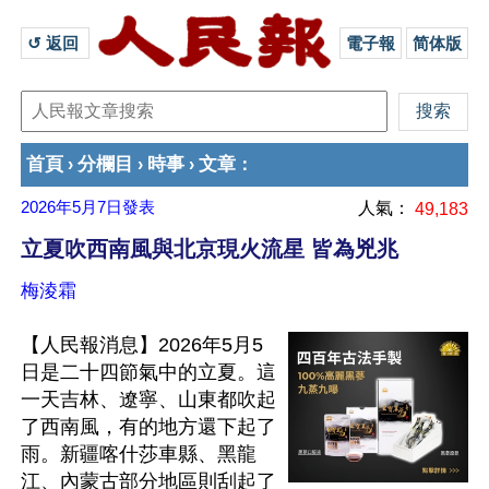
↺ 返回 
電子報
简体版
首頁
分欄目
時事
文章
›
›
›
：
2026年5月7日
發表
人氣：
49,183
立夏吹西南風與北京現火流星 皆為兇兆
梅淩霜
【人民報消息】2026年5月5
日是二十四節氣中的立夏。這
一天吉林、遼寧、山東都吹起
了西南風，有的地方還下起了
雨。新疆喀什莎車縣、黑龍
江、內蒙古部分地區則刮起了