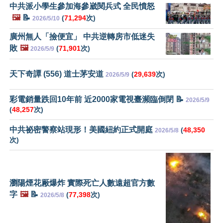
中共派小學生參加海參崴閱兵式 全民憤怒
🖼️
📝
(
71,294
次)
2026/5/10
廣州無人「撿便宜」 中共逆轉房市低迷失
敗
🖼️
(
71,901
次)
2026/5/9
天下奇譚 (556) 道士茅安道
(
29,639
次)
2026/5/9
彩電銷量跌回10年前 近2000家電視臺瀕臨倒閉 📝
2026/5/9
(
48,257
次)
中共祕密警察站現形！美國紐約正式開庭
(
48,350
2026/5/8
次)
瀏陽煙花厰爆炸 實際死亡人數遠超官方數
字
🖼️
📝
(
77,398
次)
2026/5/8