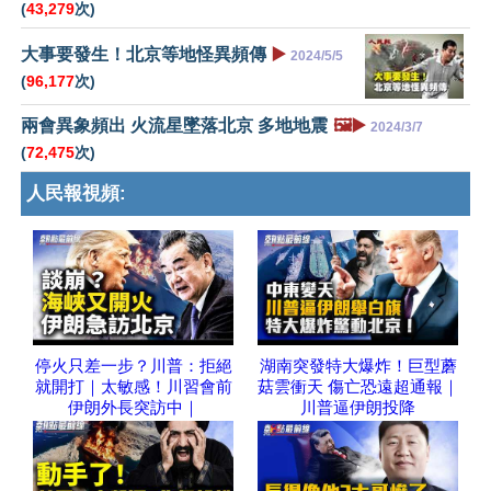
(
43,279
次)
大事要發生！北京等地怪異頻傳
▶️
2024/5/5
(
96,177
次)
兩會異象頻出 火流星墜落北京 多地地震
🖼️▶️
2024/3/7
(
72,475
次)
人民報視頻:
停火只差一步？川普：拒絕
湖南突發特大爆炸！巨型蘑
就開打｜太敏感！川習會前
菇雲衝天 傷亡恐遠超通報｜
伊朗外長突訪中｜
川普逼伊朗投降