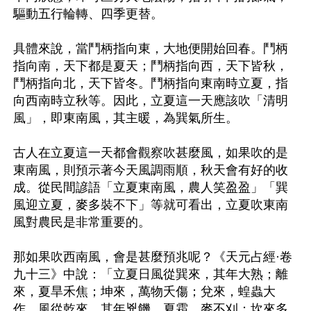
驅動五行輪轉、四季更替。

具體來說，當鬥柄指向東，大地便開始回春。鬥柄
指向南，天下都是夏天；鬥柄指向西，天下皆秋，
鬥柄指向北，天下皆冬。鬥柄指向東南時立夏，指
向西南時立秋等。因此，立夏這一天應該吹「清明
風」，即東南風，其主暖，為巽氣所生。

古人在立夏這一天都會觀察吹甚麼風，如果吹的是
東南風，則預示著今天風調雨順，秋天會有好的收
成。從民間諺語「立夏東南風，農人笑盈盈」「巽
風迎立夏，麥多裝不下」等就可看出，立夏吹東南
風對農民是非常重要的。

那如果吹西南風，會是甚麼預兆呢？《天元占經·卷
九十三》中說：「立夏日風從巽來，其年大熟；離
來，夏旱禾焦；坤來，萬物夭傷；兌來，蝗蟲大
作。風從乾來，其年兇饑，夏霜，麥不刈；坎來多