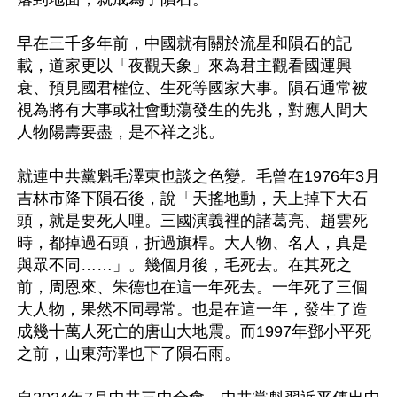
早在三千多年前，中國就有關於流星和隕石的記
載，道家更以「夜觀天象」來為君主觀看國運興
衰、預見國君權位、生死等國家大事。隕石通常被
視為將有大事或社會動蕩發生的先兆，對應人間大
人物陽壽要盡，是不祥之兆。

就連中共黨魁毛澤東也談之色變。毛曾在1976年3月
吉林市降下隕石後，說「天搖地動，天上掉下大石
頭，就是要死人哩。三國演義裡的諸葛亮、趙雲死
時，都掉過石頭，折過旗桿。大人物、名人，真是
與眾不同……」。幾個月後，毛死去。在其死之
前，周恩來、朱德也在這一年死去。一年死了三個
大人物，果然不同尋常。也是在這一年，發生了造
成幾十萬人死亡的唐山大地震。而1997年鄧小平死
之前，山東菏澤也下了隕石雨。
