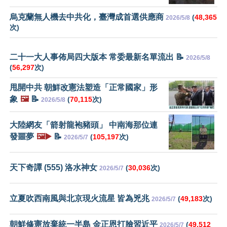
烏克蘭無人機去中共化，臺灣成首選供應商
(
48,365
2026/5/8
次)
二十一大人事佈局四大版本 常委最新名單流出 📝
2026/5/8
(
56,297
次)
甩開中共 朝鮮改憲法塑造「正常國家」形
象
🖼️
📝
(
70,115
次)
2026/5/8
大陸網友「箭射龍袍豬頭」 中南海那位連
發噩夢
🖼️▶️
📝
(
105,197
次)
2026/5/7
天下奇譚 (555) 洛水神女
(
30,036
次)
2026/5/7
立夏吹西南風與北京現火流星 皆為兇兆
(
49,183
次)
2026/5/7
朝鮮修憲放棄統一半島 金正恩打臉習近平
(
49,512
2026/5/7