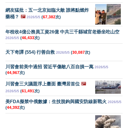
網友猛批：五一北京如臨大敵 誰將點燃炸
藥桶？
🖼️
(
67,382
次)
2026/5/5
年稅收4億公務員工資26億 中共三千縣城官老爺坐吃山空
(
46,433
次)
2026/5/5
天下奇譚 (554) 行善自救
(
30,087
次)
2026/5/5
川習會前美中過招 習近平傷敵八百自損一萬
2026/5/5
(
44,967
次)
川習會三大議題浮上臺面 臺灣居首位
🖼️
(
61,491
次)
2026/5/5
美FDA擬禁中俄數據：生技脫鉤與國安防線新戰火
2026/5/5
(
44,392
次)