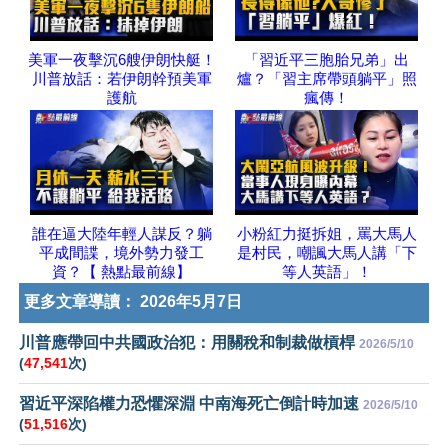
美軍一夜擊沉6艘伊朗快艇！
「習近平三胞胎兄弟」出
川普放話：若伊朗幹預美軍
爐？「習主席帶頭躺平」照
護航
瘋傳！
誰在逼大陸年輕人謀反？躺
小粉紅力挺拆姐，罵大馬人
平成間諜，境外勢力發工
是村民，嘲諷大馬人講「下
資？【 熱點最前線】
等人英語」！
更多文章導讀：
2026年5月7日
川普應帶回中共國政治犯：用關稅和制裁做槓桿
2026/5/10
(
47,541
次)
習近平深陷權力恐懼深淵 中南海死亡倒計時加速
2026/5/10
(
51,516
次)