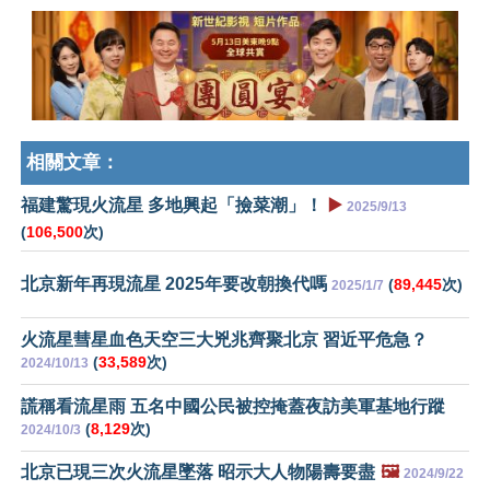
相關文章：
福建驚現火流星 多地興起「撿菜潮」！
▶️
2025/9/13
(
106,500
次)
北京新年再現流星 2025年要改朝換代嗎
(
89,445
次)
2025/1/7
火流星彗星血色天空三大兇兆齊聚北京 習近平危急？
(
33,589
次)
2024/10/13
謊稱看流星雨 五名中國公民被控掩蓋夜訪美軍基地行蹤
(
8,129
次)
2024/10/3
北京已現三次火流星墜落 昭示大人物陽壽要盡
🖼️
2024/9/22