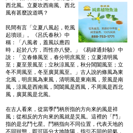
西北風。立夏吹西南風、西北
風有甚麼說道嗎？

民間有言「立夏八風起，乾風
起墳頭」。《呂氏春秋》中
稱：「八風者，蓋風以應四
時，起於八方，而性亦八變。」《易緯通卦驗》中
說：「立春條風至，春分明庶風至；立夏清明風
至；夏至景風至；立秋涼風至，秋分閶闔風至；立
冬不周風至，冬至廣莫風至。」古人說的條風為東
北風，明庶風為東風，清明風是東南風，景風是南
風，涼風是西南風，閶闔風是西風，不周風是西北
風，廣莫風是北風。

在古人看來，從當季鬥柄所指的方向來的風是祥
風；從相反的方向來的風就是災風。這裡的「鬥」
指的是北鬥七星。鬥柄指向不同位置，代表天地的
不同狀態，即可區分大地陰陽，指引不同的節氣，