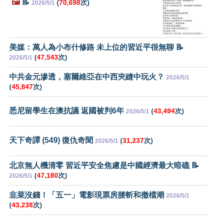
🖼️
📝
(
70,698
次)
2026/5/1
美媒：萬人為小布什修路 未上位的習近平很無聊 📝
(
47,543
次)
2026/5/1
中共金元滲透，塞爾維亞在中西夾縫中玩火？
2026/5/1
(
45,847
次)
悉尼留學生在澳抗議 返國被判6年
(
43,494
次)
2026/5/1
天下奇譚 (549) 復仇奇聞
(
31,237
次)
2026/5/1
北京無人機清零 習近平安全焦慮是中國經濟最大暗礁 📝
(
47,180
次)
2026/5/1
韭菜沒錢！「五一」電影現票房腰斬和撤檔潮
2026/5/1
(
43,238
次)