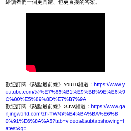
歡迎訂閱《熱點最前線》YouTu頻道：
https://www.y
outube.com/@%E7%86%B1%E9%BB%9E%E6%9
C%80%E5%89%8D%E7%B7%9A
歡迎訂閱《熱點最前線》GJW頻道：
https://www.ga
njingworld.com/zh-TW/@%E4%BA%BA%E6%B
0%91%E6%8A%A5?tab=videos&subtabshowing=l
atest&q=