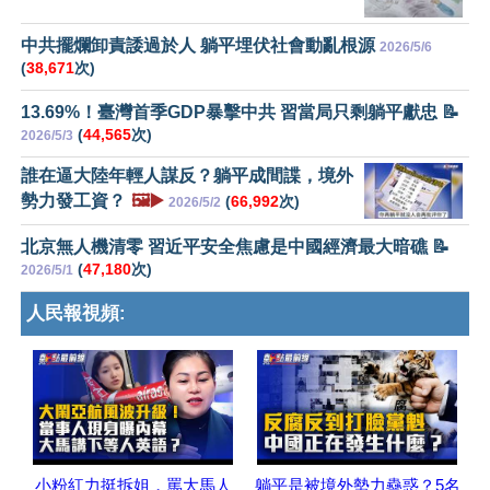
中共擺爛卸責諉過於人 躺平埋伏社會動亂根源
2026/5/6
(
38,671
次)
13.69%！臺灣首季GDP暴擊中共 習當局只剩躺平獻忠 📝
(
44,565
次)
2026/5/3
誰在逼大陸年輕人謀反？躺平成間諜，境外
勢力發工資？
🖼️▶️
(
66,992
次)
2026/5/2
北京無人機清零 習近平安全焦慮是中國經濟最大暗礁 📝
(
47,180
次)
2026/5/1
人民報視頻:
小粉紅力挺拆姐，罵大馬人
躺平是被境外勢力蠱惑？5名