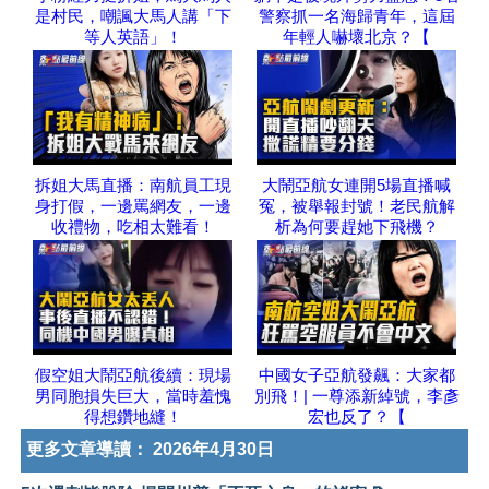
是村民，嘲諷大馬人講「下
警察抓一名海歸青年，這屆
等人英語」！
年輕人嚇壞北京？【
拆姐大馬直播：南航員工現
大鬧亞航女連開5場直播喊
身打假，一邊罵網友，一邊
冤，被舉報封號！老民航解
收禮物，吃相太難看！
析為何要趕她下飛機？
假空姐大鬧亞航後續：現場
中國女子亞航發飆：大家都
男同胞損失巨大，當時羞愧
別飛！| 一尊添新綽號，李彥
得想鑽地縫！
宏也反了？【
更多文章導讀：
2026年4月30日