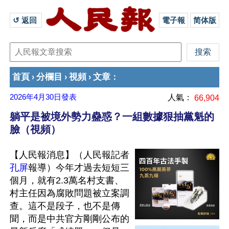
↺ 返回 
電子報
简体版
首頁
分欄目
視頻
文章
›
›
›
：
2026年4月30日
發表
人氣：
66,904
躺平是被境外勢力蠱惑？一組數據狠抽黨魁的
臉（視頻）
【人民報消息】（人民報記者
孔屏
報導）今年才過去短短三
個月，就有2.3萬名村支書、
村主任因為腐敗問題被立案調
查。這不是段子，也不是傳
聞，而是中共官方剛剛公布的