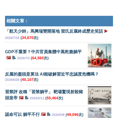
相關文章：
「航天少帥」馬興瑞雙開落地 習氏反腐終成歷史笑話
▶️
(
34,670
次)
2026/7/16
GDP不重要？中共官員集體中風乾脆躺平
🖼️
📝
(
64,560
次)
2026/7/3
反腐的盡頭是算法 AI能破解習近平忠誠度危機嗎？
(
40,107
次)
2026/6/26
習禁評 改稱「習禁躺平」 靶場驚現射殺豬
頭皇帝
🖼️
📝
(
55,464
次)
2026/5/12
認命可以 躺平不行
🖼️
📝
(
49,096
次)
2026/5/9