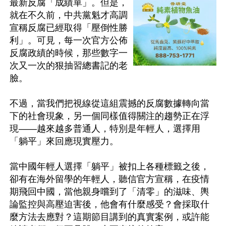
最新反腐「成績單」。但是，
就在不久前，中共黨魁才高調
宣稱反腐已經取得「壓倒性勝
利」。可見，每一次官方公佈
反腐政績的時候，那些數字一
次又一次的狠抽習總書記的老
臉。

不過，當我們把視線從這組震撼的反腐數據轉向當
下的社會現象，另一個同樣值得關注的趨勢正在浮
現——越來越多普通人，特別是年輕人，選擇用
「躺平」來回應現實壓力。

當中國年輕人選擇「躺平」被扣上各種標籤之後，
卻有在海外留學的年輕人，聽信官方宣稱，在疫情
期飛回中國，當他親身嚐到了「清零」的滋味、輿
論監控與高壓迫害後，他會有什麼感受？會採取什
麼方法去應對？這期節目講到的真實案例，或許能