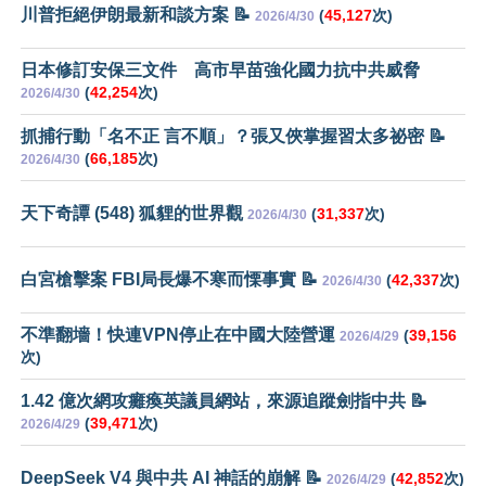
川普拒絕伊朗最新和談方案 📝
(
45,127
次)
2026/4/30
日本修訂安保三文件 高市早苗強化國力抗中共威脅
(
42,254
次)
2026/4/30
抓捕行動「名不正 言不順」？張又俠掌握習太多祕密 📝
(
66,185
次)
2026/4/30
天下奇譚 (548) 狐貍的世界觀
(
31,337
次)
2026/4/30
白宮槍擊案 FBI局長爆不寒而慄事實 📝
(
42,337
次)
2026/4/30
不準翻墻！快連VPN停止在中國大陸營運
(
39,156
2026/4/29
次)
1.42 億次網攻癱瘓英議員網站，來源追蹤劍指中共 📝
(
39,471
次)
2026/4/29
DeepSeek V4 與中共 AI 神話的崩解 📝
(
42,852
次)
2026/4/29