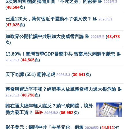
5次遇刺皆脫險 揭開川普「不死之身」的祕密 📝
2026/5/3
(
48,584
次)
已過120天，爲何習近平還動不了張又俠？ 📝
2026/5/3
(
47,925
次)
加政界公開抗議中共駐加大使威脅言論 📝
(
43,478
2026/5/3
次)
13.69%！臺灣首季GDP暴擊中共 習當局只剩躺平獻忠 📝
(
44,565
次)
2026/5/3
天下奇譚 (551) 廟神老虎
(
30,541
次)
2026/5/3
蔡奇與習近平不和？經濟學人放風蔡奇權力過大很危險 📝
(
48,758
次)
2026/5/2
誰在逼大陸年輕人謀反？躺平成間諜，境外
勢力發工資？
🖼️▶️
(
66,992
次)
2026/5/2
影子美元：揭開中共「去美元化」假象
(
44,511
次)
2026/5/2