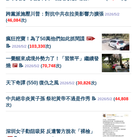
跨黨派施壓川普：對抗中共在拉美影響力擴張
2026/5/2
(
46,084
次)
瘋狂挖寶！為了50萬他們如此抓間諜
🖼️▶️
📝
(
103,330
次)
2026/5/2
一覺醒來成境外勢力了！「習禁平」繼續發
燒
🖼️
📝
(
70,748
次)
2026/5/2
天下奇譚 (550) 復仇之風
(
30,826
次)
2026/5/2
中共絕非炎黃子孫 祭祀黃帝不過是作秀 📝
(
44,808
2026/5/2
次)
深圳女子勸阻吸菸 反遭警方脫衣「裸檢」