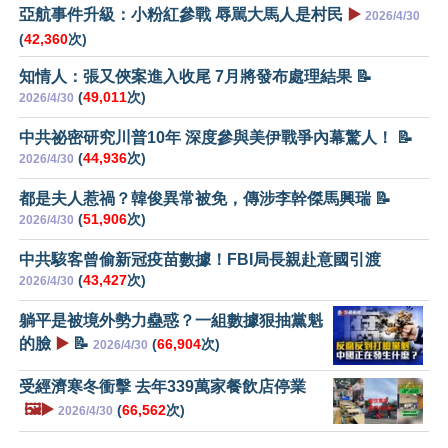
亞航事件升級：小粉紅參戰 辱駡大馬人是村民
▶️
2026/4/30
(
42,360
次)
知情人：張又俠案進入收尾 7月將發布處理結果 📝
(
49,011
次)
2026/4/30
中共祕密研究川普10年 深度參與美伊戰爭內幕驚人！ 📝
(
44,936
次)
2026/4/30
都是夫人惹禍？韓俊異常被免，傳涉李幹傑馬興瑞 📝
(
51,906
次)
2026/4/30
中共駭客曾偷新冠疫苗數據！FBI局長親赴意國引渡
(
43,427
次)
2026/4/30
躺平是被境外勢力蠱惑？一組數據狠抽黨魁
的臉
▶️
📝
(
66,904
次)
2026/4/30
受經濟寒冬衝擊 去年339萬家餐飲店停業
🖼️▶️
(
66,562
次)
2026/4/30