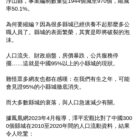
浮山縣，事業編制數量從1944個減至970個，縮減
率50.1%。

為何要縮編？因為很多縣城已經供養不起那麼多公
職人員了。縣城的表面繁榮，其實是即將破裂的泡
沫。

人口流失、財政崩盤，房價暴跌，公共服務停
擺……這就是中國95%以上的小縣城的現狀。

難怪眾多網友也都在感嘆：在我們有生之年，可能
會見證95%的小縣城徹底消失。

而大多數縣城的衰落，與人口急速減少有關。

據鳳凰網2023年4月報導，澤平宏觀比對了中國300
0個縣城在2010至2020年間的人口流動資料，結果
令人吃驚：
