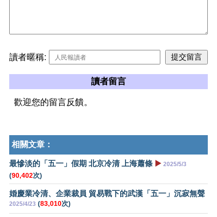
讀者暱稱:
讀者留言
歡迎您的留言反饋。
相關文章：
最慘淡的「五一」假期 北京冷清 上海蕭條
▶️
2025/5/3
(
90,402
次)
婚慶業冷清、企業裁員 貿易戰下的武漢「五一」沉寂無聲
(
83,010
次)
2025/4/23