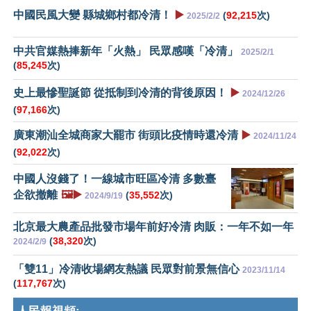
中國民風大變 縣城鄉村都冷清！
▶️
(
92,215
次)
2025/2/2
中共官媒熱捧新年「火熱」 民眾感嘆「冷清」
2025/2/1
(
85,245
次)
史上最慘聖誕節 從抵制到冷清的背後原因！
▶️
2024/12/26
(
97,166
次)
廣東潮汕全城商家大罷市 街頭比疫情時還冷清
▶️
2024/11/24
(
92,022
次)
中國人沒錢了！一線城市旺區冷清 多數臺
企欲撤離
🖼️▶️
(
35,552
次)
2024/9/19
北京最大農產品批發市場年前好冷清 肉販：一年不如一年
(
38,320
次)
2024/2/9
「雙11」冷清收場網友熱議 民眾對前景無信心
2023/11/14
(
117,767
次)