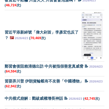
被習近平欺騙 川普火大 川習會會泡湯嗎？ 📝
2026/4/23
(
46,724
次)
習近平添新綽號「偉大剁首」李彥宏也反了
？
🖼️
(
70,469
次)
2026/4/23
鄭習會後阻賴清德出訪 中共被指假善意真威脅 📝
2026/4/23
(
64,594
次)
習耍弄川普 伊朗貨輪載有不友善「中國禮物」 📝
2026/4/23
(
62,942
次)
中共模式崩解：戳破威權增長神話 📝
(
42,745
次)
2026/4/23