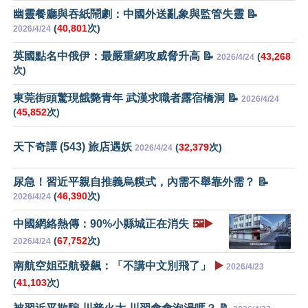
幽靈餐廳與吞紙鬧劇：中國外送亂象與監管失靈 📝
(
40,801
次)
2026/4/24
英國點名中俄伊：最嚴重網攻威脅升高 📝
(
43,268
2026/4/24
次)
東莞街頭驚現餓斃青年 武漢求職者露宿橋洞 📝
2026/4/24
(
45,852
次)
天下奇譚 (543) 旅店遇妖
(
32,379
次)
2026/4/24
尿急！習近平親自推義烏糢式，內需不舉靠外需？ 📝
(
46,390
次)
2026/4/24
中國網絡熱傳：90%小縣城正在消失
🖼️▶️
(
67,752
次)
2026/4/24
南航空姐亞航發飆：「不講中文別飛了」
▶️
2026/4/23
(
41,103
次)