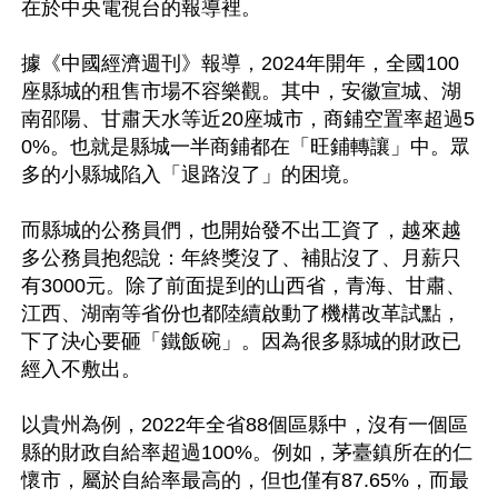
在於中央電視台的報導裡。

據《中國經濟週刊》報導，2024年開年，全國100
座縣城的租售市場不容樂觀。其中，安徽宣城、湖
南邵陽、甘肅天水等近20座城市，商鋪空置率超過5
0%。也就是縣城一半商鋪都在「旺鋪轉讓」中。眾
多的小縣城陷入「退路沒了」的困境。

而縣城的公務員們，也開始發不出工資了，越來越
多公務員抱怨說：年終獎沒了、補貼沒了、月薪只
有3000元。除了前面提到的山西省，青海、甘肅、
江西、湖南等省份也都陸續啟動了機構改革試點，
下了決心要砸「鐵飯碗」。因為很多縣城的財政已
經入不敷出。

以貴州為例，2022年全省88個區縣中，沒有一個區
縣的財政自給率超過100%。例如，茅臺鎮所在的仁
懷市，屬於自給率最高的，但也僅有87.65%，而最