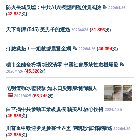
防火長城反噬：中共AI與模型面臨崩潰風險 📝
2026/4/26
(
43,837
次)
天下奇譚 (545) 美男子的遭遇
(
31,896
次)
2026/4/26
打臉黨魁！一組數據震驚全網 📝
(
46,394
次)
2026/4/26
樓市全鏈條坍塌 城投清零 中國社會系統性危機爆發 📝
(
45,320
次)
2026/4/26
昆明遭強冰雹襲擊 如末日災難般場面嚇人
🖼️
(
66,745
次)
2026/4/25
白宮揭中共發動工業級規模 竊美AI 核心技術
2026/4/25
(
45,838
次)
川普重申歡迎伊足參賽世界盃 伊朗恐懼球隊叛逃
2026/4/25
(
42,835
次)