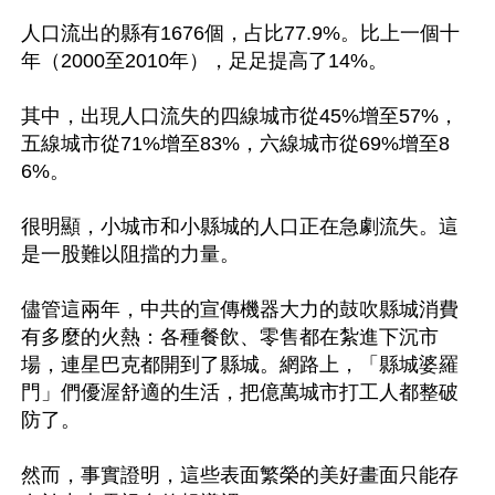
人口流出的縣有1676個，占比77.9%。比上一個十
年（2000至2010年），足足提高了14%。

其中，出現人口流失的四線城市從45%增至57%，
五線城市從71%增至83%，六線城市從69%增至8
6%。

很明顯，小城市和小縣城的人口正在急劇流失。這
是一股難以阻擋的力量。

儘管這兩年，中共的宣傳機器大力的鼓吹縣城消費
有多麼的火熱：各種餐飲、零售都在紮進下沉市
場，連星巴克都開到了縣城。網路上，「縣城婆羅
門」們優渥舒適的生活，把億萬城市打工人都整破
防了。

然而，事實證明，這些表面繁榮的美好畫面只能存