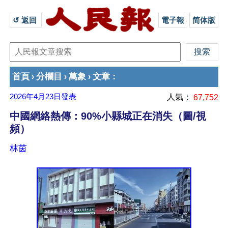
↺ 返回 
電子報
简体版
首頁
分欄目
萬象
文章
›
›
›
：
2026年4月23日
發表
人氣：
67,752
中國網絡熱傳：90%小縣城正在消失（圖/視
頻）
林茵