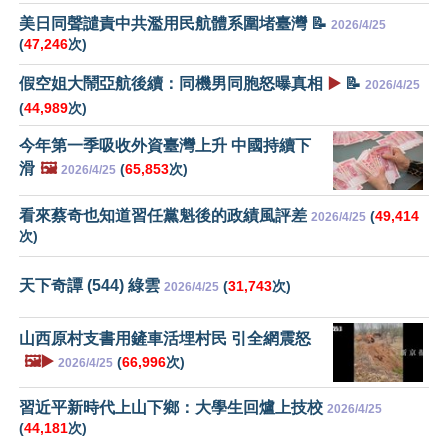
美日同聲譴責中共濫用民航體系圍堵臺灣 📝
2026/4/25
(
47,246
次)
假空姐大鬧亞航後續：同機男同胞怒曝真相
▶️
📝
2026/4/25
(
44,989
次)
今年第一季吸收外資臺灣上升 中國持續下
滑
🖼️
(
65,853
次)
2026/4/25
看來蔡奇也知道習任黨魁後的政績風評差
(
49,414
2026/4/25
次)
天下奇譚 (544) 綠雲
(
31,743
次)
2026/4/25
山西原村支書用鏟車活埋村民 引全網震怒
🖼️▶️
(
66,996
次)
2026/4/25
習近平新時代上山下鄉：大學生回爐上技校
2026/4/25
(
44,181
次)