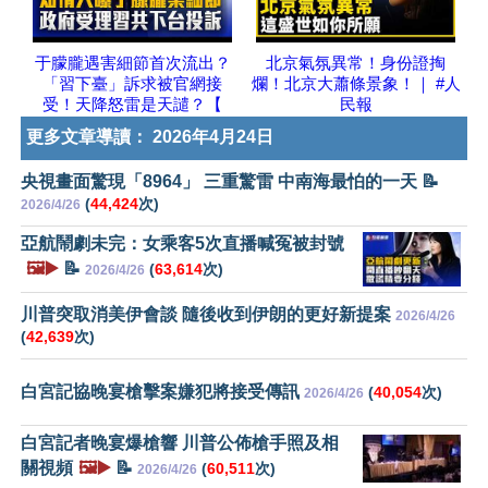
于朦朧遇害細節首次流出？
北京氣氛異常！身份證掏
「習下臺」訴求被官網接
爛！北京大蕭條景象！｜ #人
受！天降怒雷是天譴？【
民報
更多文章導讀：
2026年4月24日
央視畫面驚現「8964」 三重驚雷 中南海最怕的一天 📝
(
44,424
次)
2026/4/26
亞航鬧劇未完：女乘客5次直播喊冤被封號
🖼️▶️
📝
(
63,614
次)
2026/4/26
川普突取消美伊會談 隨後收到伊朗的更好新提案
2026/4/26
(
42,639
次)
白宮記協晚宴槍擊案嫌犯將接受傳訊
(
40,054
次)
2026/4/26
白宮記者晚宴爆槍響 川普公佈槍手照及相
關視頻
🖼️▶️
📝
(
60,511
次)
2026/4/26