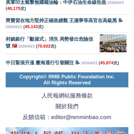
美軍印太截擊無國籍油輪：中伊石油生命線告急
2026/4/23
(
40,175
次)
齊贊習在地方堅持正確政績觀 王滬寧等高官在高級黑 📝
(
45,143
次)
2026/4/23
村鎮銀行「斷崖式」消失 局勢發出危險信
號
🖼️
(
70,602
次)
2026/4/23
中日緊張升溫 臺海通行引發關注 📝
(
45,874
次)
2026/4/22
Copyright© RMB Public Foundation Inc.
All Rights Reserved
人民報網站服務條款
關於我們
反饋信箱：
editor@renminbao.com