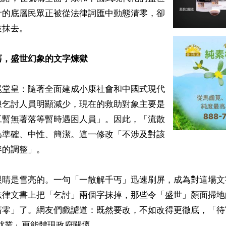
計的底層民眾正被從法律詞匯中動態清零，卻
抹去。

丐，盛世幻象的文字煉獄
冕堂皇：隨著全面建成小康社會和中國式現代
浪乞討人員明顯減少，現在的救助對象主要是
工暫無著落等暫時遇困人員」。因此，「流散
為準確、中性、簡潔。這一修改「不涉及對該
的調整」。

眼睛是雪亮的。一句「一散解千丐」迅速刷屏，成為對這場文
法律文書上把「乞討」兩個字抹掉，那些令「盛世」顏面掃地
清零」了。網友們戲謔道：既然要改，不如改得更徹底，「待
就業」更能體現政府關懷……
