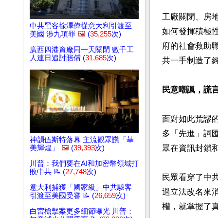
工廠關閉、房
中共黑客徐澤偉從意大利引渡至
如何發揮積極
美國 涉九項罪
🖼️
(
35,255
次)
府的社會救助
廣西四港資廠同一天關閉 數千工
人連日追討賠償 (
31,685
次)
共一手制造了
民意嘲諷，謊
面對如此荒謬
多「先進」詞
神韻伍斯特落幕 主流觀眾讚「華
眾在資訊封鎖和
美輝煌」
🖼️
(
39,393
次)
川普：我們要在AI和加密幣領域打
敗中共 📝 (
27,748
次)
民眾看穿了中
意大利捕獲「國家級」中共駭客
過立法改名來
引渡至美國受審 📝 (
26,659
次)
權，就掌握了真
白宮槍擊案更多細節曝光 川普：