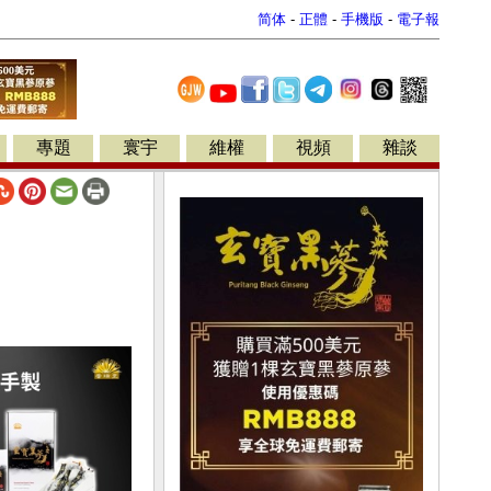
简体
-
正體
-
手機版
-
電子報
專題
寰宇
維權
視頻
雜談