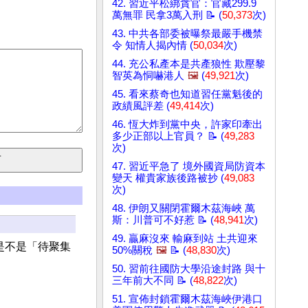
42. 習近平松綁貪官：官藏299.9
萬無罪 民拿3萬入刑 📝 (
50,373
次)
43. 中共各部委被曝祭最嚴手機禁
令 知情人揭內情 (
50,034
次)
44. 充公私產本是共產狼性 欺壓黎
智英為恫嚇港人
🖼️
(
49,921
次)
45. 看來蔡奇也知道習任黨魁後的
政績風評差 (
49,414
次)
46. 恆大炸到黨中央，許家印牽出
多少正部以上官員？ 📝 (
49,283
次)
47. 習近平急了 境外國資局防資本
變天 權貴家族後路被抄 (
49,083
次)
48. 伊朗又關閉霍爾木茲海峽 萬
斯：川普可不好惹 📝 (
48,941
次)
49. 贏麻沒來 輸麻到站 土共迎來
是不是「待聚集
50%關稅
🖼️
📝 (
48,830
次)
50. 習前往國防大學沿途封路 與十
三年前大不同 📝 (
48,822
次)
51. 宣佈封鎖霍爾木茲海峽伊港口