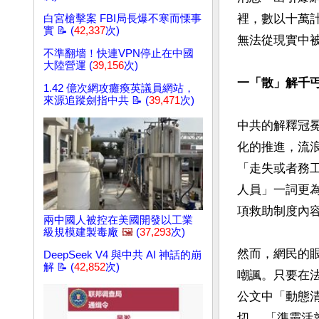
裡，數以十萬
白宮槍擊案 FBI局長爆不寒而慄事
實 📝 (
42,337
次)
無法從現實中被
不準翻墻！快連VPN停止在中國
大陸營運 (
39,156
次)
一「散」解千
1.42 億次網攻癱瘓英議員網站，
來源追蹤劍指中共 📝 (
39,471
次)
中共的解釋冠
化的推進，流
「走失或者務
人員」一詞更
項救助制度內容
兩中國人被控在美國開發以工業
級規模建製毒廠
🖼️
(
37,293
次)
然而，網民的
DeepSeek V4 與中共 AI 神話的崩
解 📝 (
42,852
次)
嘲諷。只要在
公文中「動態
切， 「準靈活