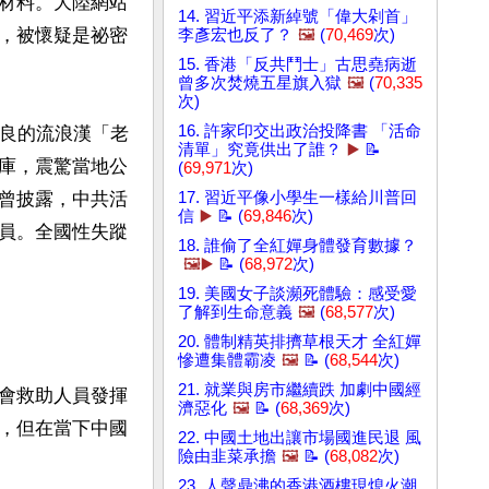
材料。大陸網站
14. 習近平添新綽號「偉大剁首」
，被懷疑是祕密
李彥宏也反了？
🖼️
(
70,469
次)
15. 香港「反共鬥士」古思堯病逝
曾多次焚燒五星旗入獄
🖼️
(
70,335
次)
16. 許家印交出政治投降書 「活命
善良的流浪漢「老
清單」究竟供出了誰？
▶️
📝
庫，震驚當地公
(
69,971
次)
曾披露，中共活
17. 習近平像小學生一樣給川普回
信
▶️
📝 (
69,846
次)
員。全國性失蹤
18. 誰偷了全紅嬋身體發育數據？
🖼️▶️
📝 (
68,972
次)
19. 美國女子談瀕死體驗：感受愛
了解到生命意義
🖼️
(
68,577
次)
20. 體制精英排擠草根天才 全紅嬋
慘遭集體霸凌
🖼️
📝 (
68,544
次)
21. 就業與房市繼續跌 加劇中國經
會救助人員發揮
濟惡化
🖼️
📝 (
68,369
次)
，但在當下中國
22. 中國土地出讓市場國進民退 風
險由韭菜承擔
🖼️
📝 (
68,082
次)
23. 人聲鼎沸的香港酒樓現熄火潮