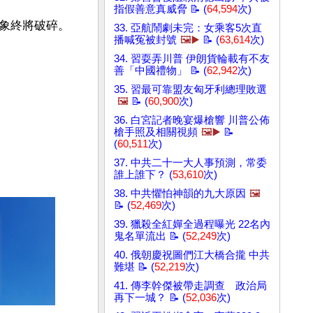
指假善意真威脅 📝 (
64,594
次)
象終將破碎。

33. 亞航鬧劇未完：女乘客5次直
播喊冤被封號
🖼️▶️
📝 (
63,614
次)
34. 習耍弄川普 伊朗貨輪載有不友
善「中國禮物」 📝 (
62,942
次)
35. 習最可靠盟友匈牙利總理敗選
🖼️
📝 (
60,900
次)
36. 白宮記者晚宴爆槍響 川普公佈
槍手照及相關視頻
🖼️▶️
📝
(
60,511
次)
37. 中共二十一大人事預測，常委
誰上誰下？ (
53,610
次)
38. 中共懼怕神韻的九大原因
🖼️
📝 (
52,469
次)
39. 獵殺全紅嬋全過程曝光 22名內
鬼名單流出 📝 (
52,249
次)
40. 俄朝慶祝圖們江大橋合攏 中共
難堪 📝 (
52,219
次)
41. 傳李幹傑被帶走調查 政治局
再下一城？ 📝 (
52,036
次)