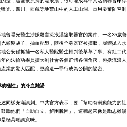
栗的是，這些被抓捕的流浪漢，很可能成為中共活摘器官庫存
次曝光，四川、西藏等地荒山中的人工山洞、軍用廢棄防空洞
等地曾曝光醫生涉嫌殺害流浪漢盜取器官的案件。一名35歲
剃光頭髮胡子、抽血配型，隨後全身器官被摘取，屍體拋入水
當地公安僅抓捕一名私人醫院醫生輕判後草草了事。有紅二代
當年的法輪功學員擴大到社會各個群體各個角落，包括流浪人
植產業的驚人匹配，更讓這一罪行成為公開的祕密。

揮積極性」的冷血雞湯
表述同樣充滿諷刺。中共官方表示，要「幫助有勞動能力的社
，鼓勵他們「自助自立、解困脫困」。這聽起來像是勵志雞湯
是極具嘲諷意味。
