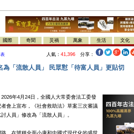
國際
奇聞
災禍
萬象
生活
文化
人氣：
41,396
分享：
發表
名為「流散人員」 民眾懟「待富人員」更貼切
2026年4月24日，全國人大常委會法工委發
記者會上宣布，《社會救助法》草案三次審議
討人員」修改為「流散人員」。

網路，在號稱全面小康和中國式現代化的盛世