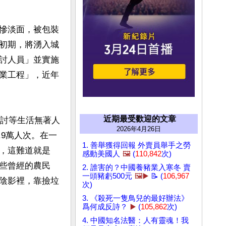
慘淡面，被包裝
初期，將湧入城
討人員」並實施
業工程」，近年
近期最受歡迎的文章
乞討等生活無著人
2026年4月26日
.9萬人次。在一
1. 善舉獲得回報 外賣員舉手之勞
，這難道就是
感動美國人
🖼️
(
110,842
次)
些曾經的農民
2. 誰害的？中國養豬業入寒冬 賣
一頭豬虧500元
🖼️▶️
📝 (
106,967
陰影裡，靠撿垃
次)
3. 《殺死一隻鳥兒的最好辦法》
爲何成反詩？
▶️
(
105,862
次)
4. 中國知名法醫：人有靈魂！我