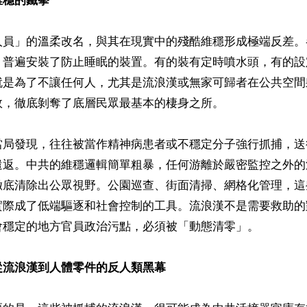
維穩的鐵拳
人員」的溫柔改名，與其在現實中的殘酷維穩形成極端反差。
，普遍安裝了防止睡眠的裝置。有的裝有定時噴水頭，有的設
就是為了不讓任何人，尤其是流浪漢或無家可歸者在公共空間
，徹底剝奪了底層民眾最基本的棲身之所。

當局發現，往往被當作精神病患者或不穩定分子強行抓捕，送
遣返。中共的維穩邏輯簡單粗暴，任何游離於嚴密監控之外的
徹底清除出公眾視野。公園巡查、街面清掃、網格化管理，這
實際成了低端驅逐和社會控制的工具。流浪漢不是需要救助的
會穩定的地方官員政治污點，必須被「動態清零」。

從流浪漢到人體零件的反人類黑幕