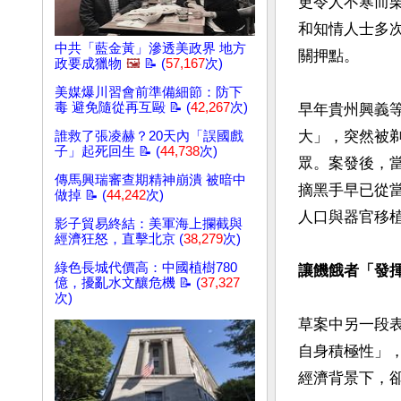
更令人不寒而
和知情人士多
中共「藍金黃」滲透美政界 地方
關押點。

政要成獵物
🖼️
📝 (
57,167
次)
美媒爆川習會前準備細節：防下
毒 避免隨從再互毆 📝 (
42,267
次)
早年貴州興義
大」，突然被
誰救了張凌赫？20天內「誤國戲
子」起死回生 📝 (
44,738
次)
眾。案發後，
傳馬興瑞審查期精神崩潰 被暗中
摘黑手早已從
做掉 📝 (
44,242
次)
人口與器官移
影子貿易終結：美軍海上攔截與
經濟狂怒，直擊北京 (
38,279
次)
綠色長城代價高：中國植樹780
讓饑餓者「發
億，擾亂水文釀危機 📝 (
37,327
次)
草案中另一段
自身積極性」
經濟背景下，卻