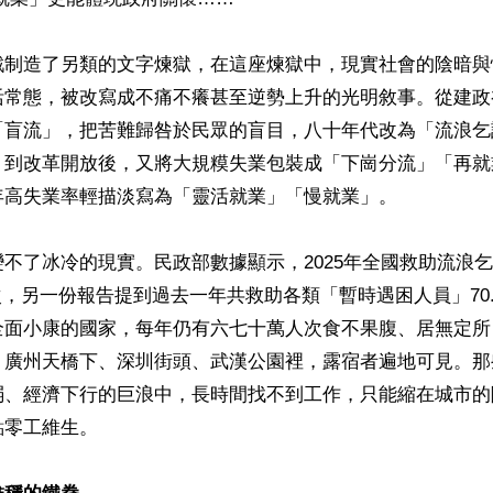
戲制造了另類的文字煉獄，在這座煉獄中，現實社會的陰暗與
活常態，被改寫成不痛不癢甚至逆勢上升的光明敘事。從建政
「盲流」，把苦難歸咎於民眾的盲目，八十年代改為「流浪乞
，到改革開放後，又將大規糢失業包裝成「下崗分流」「再就
高失業率輕描淡寫為「靈活就業」「慢就業」。

不了冰冷的現實。民政部數據顯示，2025年全國救助流浪
人次，另一份報告提到過去一年共救助各類「暫時遇困人員」70
全面小康的國家，每年仍有六七十萬人次食不果腹、居無定所
？廣州天橋下、深圳街頭、武漢公園裡，露宿者遍地可見。那
弱、經濟下行的巨浪中，長時間找不到工作，只能縮在城市的
零工維生。
