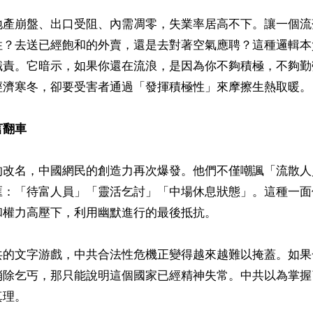
地產崩盤、出口受阻、內需凋零，失業率居高不下。讓一個流
性？去送已經飽和的外賣，還是去對著空氣應聘？這種邏輯本
職責。它暗示，如果你還在流浪，是因為你不夠積極，不夠勤
經濟寒冬，卻要受害者通過「發揮積極性」來摩擦生熱取暖。

言翻車
的改名，中國網民的創造力再次爆發。他們不僅嘲諷「流散人
匯：「待富人員」「靈活乞討」「中場休息狀態」。這種一面
權力高壓下，利用幽默進行的最後抵抗。

共的文字游戲，中共合法性危機正變得越來越難以掩蓋。如果
消除乞丐，那只能說明這個國家已經精神失常。中共以為掌握
理。
