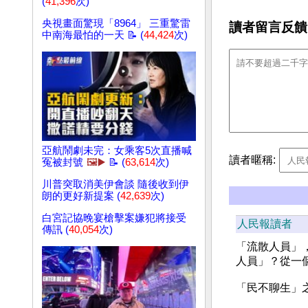
(
41,396
次)
央視畫面驚現「8964」 三重驚雷
讀者留言反饋
中南海最怕的一天 📝 (
44,424
次)
亞航鬧劇未完：女乘客5次直播喊
讀者暱稱:
冤被封號
🖼️▶️
📝 (
63,614
次)
川普突取消美伊會談 隨後收到伊
朗的更好新提案 (
42,639
次)
白宮記協晚宴槍擊案嫌犯將接受
人民報讀者
傳訊 (
40,054
次)
「流散人員」
人員」？從一
「民不聊生」