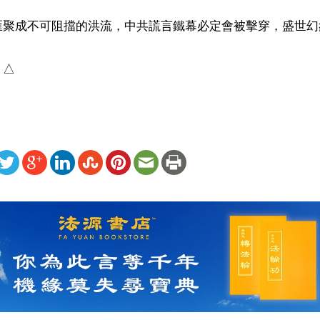
匯聚成不可阻擋的洪流，中共謊言鐵幕必定會被擊穿，盛世幻
）△
ww.renminbao.com/rmb/articles/2026/4/27/95011b.html