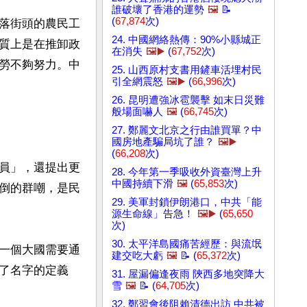
誰破壞了香港的運勢
🖼️
📝
(
67,874
次)
落街頭的農民工
24. 中國網絡熱傳：90%小縣城正
質上是在推卸政
在消失
🖼️▶️
(
67,752
次)
勞不夠努力。中
25. 山西原村支書用鏟車活埋村民
引全網震怒
🖼️▶️
(
66,996
次)
26. 昆明遭強冰雹襲擊 如末日災難
般場面嚇人
🖼️
(
66,745
次)
27. 鄭麗文北京之行由誰買單？中
國房地產騙局坑了誰？
🖼️▶️
(
66,208
次)
員」，還提出更
28. 今年第一季吸收外資臺灣上升
中國持續下滑
🖼️
(
65,853
次)
倒的群嘲，是民
29. 美軍封鎖伊朗港口，中共「能
源生命線」告急！
🖼️▶️
(
65,650
次)
30. 太平洋島國痛苦經歷：與流氓
一個大國需要通
建交吃大虧
🖼️
📝 (
65,372
次)
了名字的定義
31. 屋漏偏逢夜雨 陝西多地突降大
雪
🖼️
📝 (
64,705
次)
32. 鄭習會後阻賴清德出訪 中共被