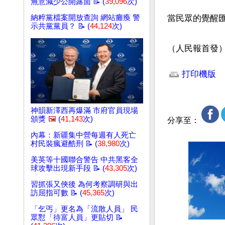
無意減少公開露面 📝 (
39,096
次)
納粹黨檔案開放查詢 網站癱瘓 警
當民眾的覺醒
示共黨黨員？ 📝 (
44,124
次)
（人民報首發
文章網址: http://w
打印機版
神韻新澤西再爆滿 市府官員現場
頒獎
🖼️
(
41,143
次)
分享至：
內幕：新疆集中營每週有人死亡
村民裝瘋避酷刑 📝 (
38,980
次)
美英等十國聯合警告 中共黑客全
球攻擊出現新手段 📝 (
43,305
次)
習抓張又俠後 為何考察調研與出
訪屈指可數 📝 (
45,365
次)
「乞丐」更名為「流散人員」 民
眾懟「待富人員」更貼切 📝