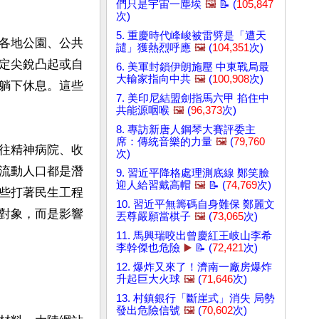
們只是宇宙一塵埃
🖼️
📝 (
105,847
次)
5. 重慶時代峰峻被雷劈是「遭天
各地公園、公共
譴」獲熱烈呼應
🖼️
(
104,351
次)
定尖銳凸起或自
6. 美軍封鎖伊朗施壓 中東戰局最
大輸家指向中共
🖼️
(
100,908
次)
躺下休息。這些
7. 美印尼結盟劍指馬六甲 掐住中
共能源咽喉
🖼️
(
96,373
次)
8. 專訪新唐人鋼琴大賽評委主
席：傳統音樂的力量
🖼️
(
79,760
往精神病院、收
次)
流動人口都是潛
9. 習近平降格處理測底線 鄭笑臉
迎人給習戴高帽
🖼️
📝 (
74,769
次)
些打著民生工程
10. 習近平無籌碼自身難保 鄭麗文
對象，而是影響
丟尊嚴願當棋子
🖼️
(
73,065
次)
11. 馬興瑞咬出曾慶紅王岐山李希
李幹傑也危險
▶️
📝 (
72,421
次)
12. 爆炸又來了！濟南一廠房爆炸
升起巨大火球
🖼️
(
71,646
次)
13. 村鎮銀行「斷崖式」消失 局勢
發出危險信號
🖼️
(
70,602
次)