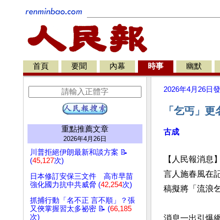
首頁
要聞
內幕
時事
幽默
2026年4月26日
「乞丐」更
重點推薦文章
古成
2026年4月26日
川普拒絕伊朗最新和談方案 📝
【人民報消息】
(
45,127
次)
言人施春風在
日本修訂安保三文件 高市早苗
強化國力抗中共威脅 (
42,254
次)
稿擬將「流浪乞
抓捕行動「名不正 言不順」？張
又俠掌握習太多祕密 📝 (
66,185
次)
消息一出引爆