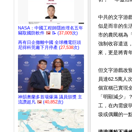
中共的文字游
似是而非的生
NASA：中國工程師隱姓埋名五年
竊取國防軟件
🖼️
📝 (
37,009
次)
市的農民稱為
再有日企撤離中國 全球機電巨頭
強制收容遣送
尼得科莞廠下月停產 (
27,538
次)
來，更是將青年
但文字游戲改變
員達62.5萬
個宣稱已實現
「明顯減少」
神韻奧蘭多首場爆滿 議員頒獎 主
流讚超凡
🖼️
(
40,852
次)
工，在內需疲
圾或偶爾的一點