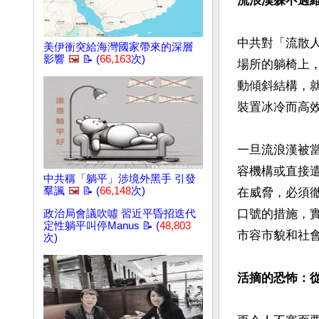
流浪漢躲不過
中共對「流散
美伊衝突給海灣國家帶來的深層
影響
🖼️
📝 (
66,163
次)
場所的躺椅上
動傾斜結構，
裝置冰冷而高效
一旦流浪漢被
容機構或直接
中共稱「躺平」涉境外黑手 引發
羣諷
🖼️
📝 (
66,148
次)
在威脅，必須
口號的措施，
政治局會議吹噓 習近平昏招迭代
定性躺平叫停Manus 📝 (
48,803
市容市貌和社
次)
活摘的恐怖：