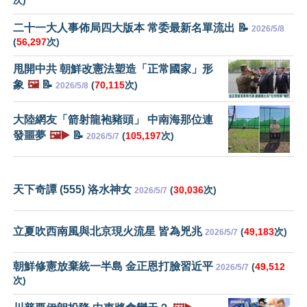
次)
二十一大人事佈局四大版本 常委最新名單流出 📝
2026/5/8
(
56,297
次)
甩開中共 朝鮮改憲法塑造「正常國家」形
象
🖼️
📝
(
70,115
次)
2026/5/8
大陸網友「箭射龍袍豬頭」 中南海那位連
發噩夢
🖼️▶️
📝
(
105,197
次)
2026/5/7
天下奇譚 (555) 洛水神女
(
30,036
次)
2026/5/7
立夏吹西南風與北京現火流星 皆為兇兆
(
49,183
次)
2026/5/7
朝鮮修憲放棄統一半島 金正恩打臉習近平
(
49,512
2026/5/7
次)