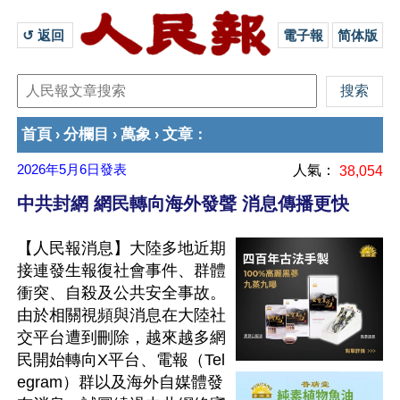
↺ 返回 
電子報
简体版
首頁
分欄目
萬象
文章
›
›
›
：
2026年5月6日
發表
人氣：
38,054
中共封網 網民轉向海外發聲 消息傳播更快
【人民報消息】大陸多地近期
接連發生報復社會事件、群體
衝突、自殺及公共安全事故。
由於相關視頻與消息在大陸社
交平台遭到刪除，越來越多網
民開始轉向X平台、電報（Tel
egram）群以及海外自媒體發