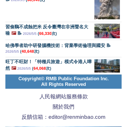
2026/5/5
習偷鷄不成蝕把米 反令臺灣在非洲聲名大
噪
🖼️
📝
(
66,330
次)
2026/5/5
哈佛學者助中研發腦機技術：背棄學術倫理與國安 📝
(
40,648
次)
2026/5/5
旺丁不旺財！「特種兵旅遊」模式令港人嘩
然
🖼️
(
64,068
次)
2026/5/5
Copyright© RMB Public Foundation Inc.
All Rights Reserved
人民報網站服務條款
關於我們
反饋信箱：
editor@renminbao.com