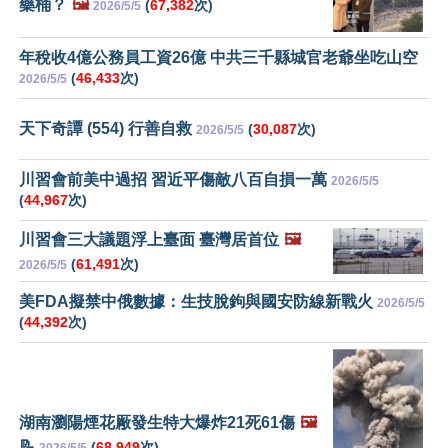
藥桶？
🖼️
(
67,382
次)
2026/5/5
年稅收4億公務員工資26億 中共三千縣城官老爺坐吃山空
(
46,433
次)
2026/5/5
天下奇譚 (554) 行善自救
(
30,087
次)
2026/5/5
川習會前美中過招 習近平傷敵八百自損一萬
2026/5/5
(
44,967
次)
川習會三大議題浮上臺面 臺灣居首位
🖼️
(
61,491
次)
2026/5/5
美FDA擬禁中俄數據：生技脫鉤與國安防線新戰火
2026/5/5
(
44,392
次)
湖南瀏陽煙花厰發生特大爆炸21死61傷
🖼️
📝
(
68,949
次)