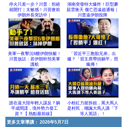
停火只差一步？川普：拒絕
湖南突發特大爆炸！巨型蘑
就開打｜太敏感！川習會前
菇雲衝天 傷亡恐遠超通報｜
伊朗外長突訪中｜
川普逼伊朗投降
美軍一夜擊沉6艘伊朗快艇！
「習近平三胞胎兄弟」出
川普放話：若伊朗幹預美軍
爐？「習主席帶頭躺平」照
護航
瘋傳！
誰在逼大陸年輕人謀反？躺
小粉紅力挺拆姐，罵大馬人
平成間諜，境外勢力發工
是村民，嘲諷大馬人講「下
資？【 熱點最前線】
等人英語」！
更多文章導讀：
2026年5月7日