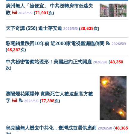
廣州無人「撿便宜」 中共逆轉房市低迷失
敗
🖼️
(
71,901
次)
2026/5/9
天下奇譚 (556) 道士茅安道
(
29,639
次)
2026/5/9
彩電銷量跌回10年前 近2000家電視臺瀕臨倒閉 📝
2026/5/9
(
48,257
次)
中共祕密警察站現形！美國紐約正式開庭
(
48,350
2026/5/8
次)
瀏陽煙花厰爆炸 實際死亡人數遠超官方數
字
🖼️
📝
(
77,398
次)
2026/5/8
烏克蘭無人機去中共化，臺灣成首選供應商
(
48,365
2026/5/8