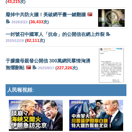
(
43,215
次)
廢掉中共防火牆！美破網平臺一鍵翻牆
🖼️
📝
(
36,433
次)
2026/2/22
一封號召中國軍人「抗命」的公開信在網上炸裂 📝
(
82,111
次)
2025/12/19
于朦朧母親發公開信 300萬網民羣情洶湧
無懼刪帖
🖼️
📝
(
227,226
次)
2025/9/17
人民報視頻: