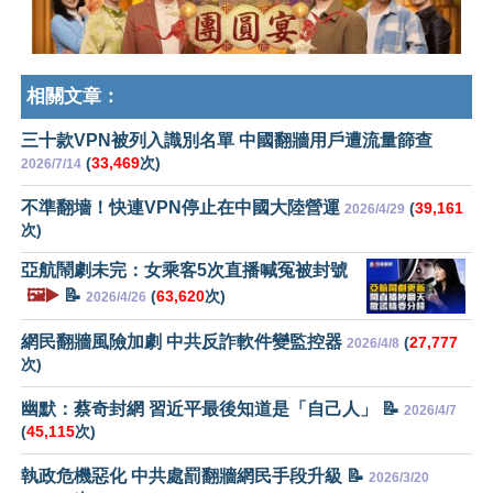
相關文章：
三十款VPN被列入識別名單 中國翻牆用戶遭流量篩查
(
33,469
次)
2026/7/14
不準翻墻！快連VPN停止在中國大陸營運
(
39,161
2026/4/29
次)
亞航鬧劇未完：女乘客5次直播喊冤被封號
🖼️▶️
📝
(
63,620
次)
2026/4/26
網民翻牆風險加劇 中共反詐軟件變監控器
(
27,777
2026/4/8
次)
幽默：蔡奇封網 習近平最後知道是「自己人」 📝
2026/4/7
(
45,115
次)
執政危機惡化 中共處罰翻牆網民手段升級 📝
2026/3/20