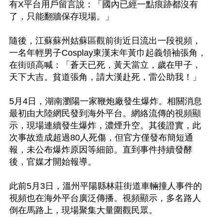
有X平台用戶留言說：「國內已經一點痕跡都沒有
了，只能翻牆保存現場。」

隨後，江蘇蘇州姑蘇區觀前街近日流出一段視頻，
一名年輕男子Cosplay東漢末年黃巾起義領袖張角，
在街頭高喊：「蒼天已死，黃天當立，歲在甲子，
天下大吉。貧道張角，請大漢赴死，雷公助我！」

5月4日，湖南瀏陽一家鞭炮廠發生爆炸。相關消息
最初由大陸網民發到海外平台。網絡流傳的視頻顯
示，現場連續發生爆炸，濃煙升空。其後證實，此
次事故造成超過80人死傷，但官方僅發布簡短通
報，未公布爆炸原因等細節。直到事件持續發酵
後，官媒才開始報導。

此前5月3日，溫州平陽縣林莊街道車輛撞人事件的
視頻也在海外平台廣泛傳播。視頻顯示，多名路人
倒在馬路上，現場聚集大量圍觀民眾。
