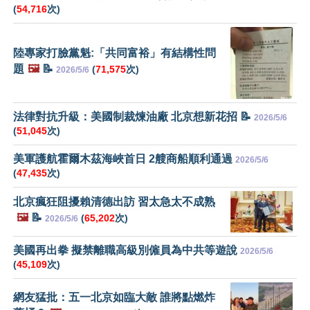
(
54,716
次)
陸專家打臉黨魁:「共同富裕」有結構性問
題
🖼️
📝
(
71,575
次)
2026/5/6
法律對抗升級：美國制裁煉油廠 北京想新花招 📝
2026/5/6
(
51,045
次)
美軍護航霍爾木茲海峽首日 2艘商船順利通過
2026/5/6
(
47,435
次)
北京瘋狂阻擾賴清德出訪 習太急太不成熟
🖼️
📝
(
65,202
次)
2026/5/6
美國再出拳 擬禁離職高級別僱員為中共等遊說
2026/5/6
(
45,109
次)
網友猛批：五一北京如臨大敵 誰將點燃炸