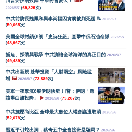
川普要伊朗投降 中東將會變天？
🖼️▶️
(
69,829
次)
2026/5/7
中共前防長魏鳳和與李尚福因貪腐被判死緩 📝
2026/5/7
(
50,065
次)
美國全球封鎖伊朗「史詩狂怒」直擊中俄石油命脈
2026/5/7
(
48,967
次)
捕魚、採礦與戰爭 中共測繪全球海洋的真正目的
2026/5/7
(
49,489
次)
中共出新規 赴華投資「人財兩空」風險猛
增
🖼️
(
73,889
次)
2026/5/7
美軍一夜擊沉6艘伊朗快艇 川普：伊朗「應
該舉白旗投降」
▶️
(
73,287
次)
2026/5/6
中共施壓尚比亞 全球最大數位人權會議遭取消
2026/5/6
(
52,078
次)
習近平引蛇出洞，蔡奇五中全會接班是騙局？
2026/5/6