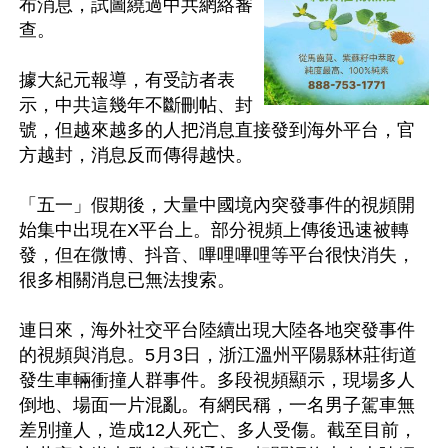
布消息，試圖繞過中共網絡審
查。

據大紀元報導，有受訪者表
示，中共這幾年不斷刪帖、封
號，但越來越多的人把消息直接發到海外平台，官
方越封，消息反而傳得越快。

「五一」假期後，大量中國境內突發事件的視頻開
始集中出現在X平台上。部分視頻上傳後迅速被轉
發，但在微博、抖音、嗶哩嗶哩等平台很快消失，
很多相關消息已無法搜索。

連日來，海外社交平台陸續出現大陸各地突發事件
的視頻與消息。5月3日，浙江溫州平陽縣林莊街道
發生車輛衝撞人群事件。多段視頻顯示，現場多人
倒地、場面一片混亂。有網民稱，一名男子駕車無
差別撞人，造成12人死亡、多人受傷。截至目前，