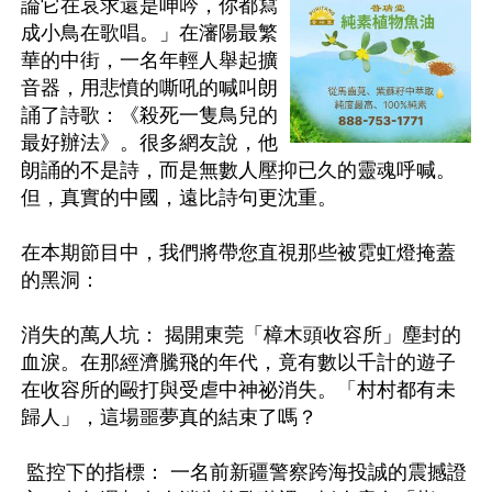
論它在哀求還是呻吟，你都寫
成小鳥在歌唱。」在瀋陽最繁
華的中街，一名年輕人舉起擴
音器，用悲憤的嘶吼的喊叫朗
誦了詩歌：《殺死一隻鳥兒的
最好辦法》。很多網友說，他
朗誦的不是詩，而是無數人壓抑已久的靈魂呼喊。
但，真實的中國，遠比詩句更沈重。

在本期節目中，我們將帶您直視那些被霓虹燈掩蓋
的黑洞：

消失的萬人坑： 揭開東莞「樟木頭收容所」塵封的
血淚。在那經濟騰飛的年代，竟有數以千計的遊子
在收容所的毆打與受虐中神祕消失。「村村都有未
歸人」，這場噩夢真的結束了嗎？

 監控下的指標： 一名前新疆警察跨海投誠的震撼證