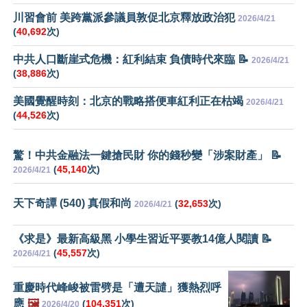
川習會前 美跨黨派參議員敦促北京釋放政治犯
2026/4/21
(
40,692
次)
中共人口斷崖式危機：紅利結束 負債時代來臨 📝
2026/4/21
(
38,886
次)
美國覺醒時刻：北京的戰略搭便車紅利正在枯竭
2026/4/21
(
44,526
次)
驚！中共金融法一鍵搶民財 你的錢秒變「涉案財產」 📝
(
45,140
次)
2026/4/21
天下奇譚 (540) 真假和尚
(
32,653
次)
2026/4/21
《求是》最新高級黑 小學生習近平要教14億人閱讀 📝
(
45,557
次)
2026/4/21
重慶時代峰峻被雷劈是「遭天譴」獲熱烈呼
應
🖼️
(
104,351
次)
2026/4/20