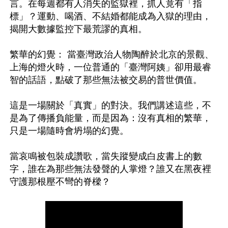
言。在每週都有人消失的監獄裡，抓人竟有「指
標」？運動、喝酒、不結婚都能成為入獄的理由，
揭開大數據監控下最荒謬的真相。

繁華的幻覺： 當臺灣政治人物陶醉於北京的景觀、
上海的燈火時，一位普通的「臺灣阿姨」卻用最睿
智的話語，點破了那些無法被交易的普世價值。

這是一場關於「真實」的對決。我們講述這些，不
是為了傳播負能量，而是因為：沒有真相的繁華，
只是一場隨時會坍塌的幻覺。

當哀鳴被包裝成讚歌，當失蹤變成白皮書上的數
字，誰在為那些無法發聲的人掌燈？誰又在黑夜裡