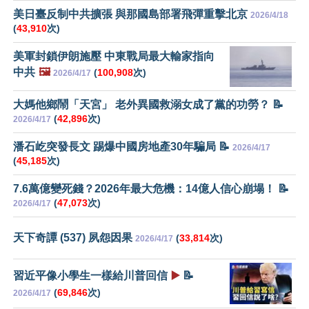
美日臺反制中共擴張 與那國島部署飛彈重擊北京
2026/4/18
(
43,910
次)
美軍封鎖伊朗施壓 中東戰局最大輸家指向
中共
🖼️
(
100,908
次)
2026/4/17
大媽他鄉鬧「天宮」 老外異國救溺女成了黨的功勞？ 📝
(
42,896
次)
2026/4/17
潘石屹突發長文 踢爆中國房地產30年騙局 📝
2026/4/17
(
45,185
次)
7.6萬億變死錢？2026年最大危機：14億人信心崩塌！ 📝
(
47,073
次)
2026/4/17
天下奇譚 (537) 夙怨因果
(
33,814
次)
2026/4/17
習近平像小學生一樣給川普回信
▶️
📝
(
69,846
次)
2026/4/17