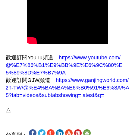
歡迎訂閱YouTu頻道：
https://www.youtube.com/
@%E7%86%B1%E9%BB%9E%E6%9C%80%E
5%89%8D%E7%B7%9A
歡迎訂閱GJW頻道：
https://www.ganjingworld.com/
zh-TW/@%E4%BA%BA%E6%B0%91%E6%8A%A
5?tab=videos&subtabshowing=latest&q=