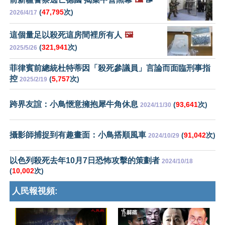
(
47,795
次)
2026/4/17
這個量足以殺死這房間裡所有人
🖼️
(
321,941
次)
2025/5/26
菲律賓前總統杜特蒂因「殺死參議員」言論而面臨刑事指
控
(
5,757
次)
2025/2/19
跨界友誼：小鳥愜意擁抱犀牛角休息
(
93,641
次)
2024/11/30
攝影師捕捉到有趣畫面：小鳥搭順風車
(
91,042
次)
2024/10/29
以色列殺死去年10月7日恐怖攻擊的策劃者
2024/10/18
(
10,002
次)
人民報視頻: