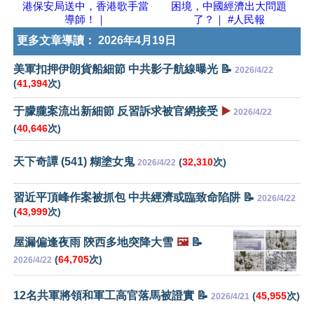
港保安局送中，香港歌手當
困境，中國經濟出大問題
導師！｜
了？｜ #人民報
更多文章導讀：
2026年4月19日
美軍扣押伊朗貨船細節 中共影子航線曝光 📝
2026/4/22
(
41,394
次)
于朦朧案流出新細節 反習訴求被官網接受
▶️
2026/4/22
(
40,646
次)
天下奇譚 (541) 糊塗女鬼
(
32,310
次)
2026/4/22
習近平頂峰作案被抓包 中共經濟或臨致命陷阱 📝
2026/4/22
(
43,999
次)
屋漏偏逢夜雨 陝西多地突降大雪
🖼️
📝
(
64,705
次)
2026/4/22
12名共軍將領和軍工高官落馬被證實 📝
(
45,955
次)
2026/4/21