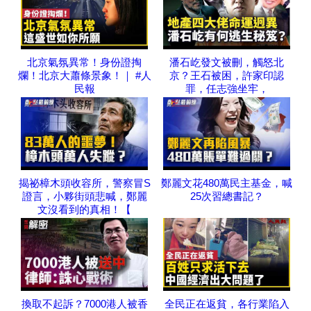
北京氣氛異常！身份證掏
潘石屹發文被刪，觸怒北
爛！北京大蕭條景象！｜ #人
京？王石被困，許家印認
民報
罪，任志強坐牢，
揭祕樟木頭收容所，警察冒S
鄭麗文花480萬民主基金，喊
證言，小夥街頭悲喊，鄭麗
25次習總書記？
文沒看到的真相！【
換取不起訴？7000港人被香
全民正在返貧，各行業陷入