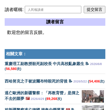
讀者暱稱:
讀者留言
歡迎您的留言反饋。
相關文章：
重慶理工副教授殺死副校長 中共高校亂象叢生 📝
2026/6/8
(
56,580
次)
西哈努克之子被波爾布特殺死的背後 📝
(
54,406
次)
2026/5/22
逃亡歐洲的新疆警察：「再教育營」是揮之
不去的噩夢
🖼️
(
89,268
次)
2026/4/29
前新疆警察逃亡德國 揭集中營黑幕
🖼️
📝