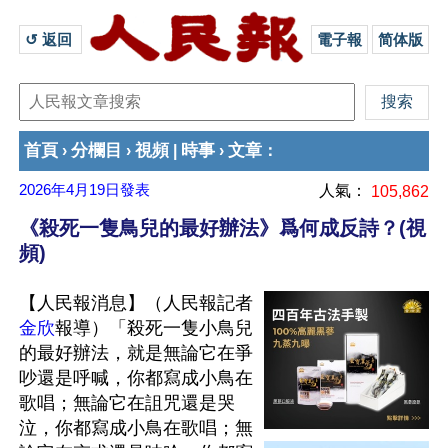
↺ 返回 
電子報
简体版
首頁
分欄目
視頻
時事
文章
›
›
|
›
：
2026年4月19日
發表
人氣：
105,862
《殺死一隻鳥兒的最好辦法》爲何成反詩？(視
頻)
【人民報消息】（人民報記者
金欣
報導）「殺死一隻小鳥兒
的最好辦法，就是無論它在爭
吵還是呼喊，你都寫成小鳥在
歌唱；無論它在詛咒還是哭
泣，你都寫成小鳥在歌唱；無