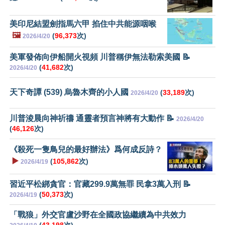
美印尼結盟劍指馬六甲 掐住中共能源咽喉
🖼️
(
96,373
次)
2026/4/20
美軍發佈向伊船開火視頻 川普稱伊無法勒索美國 📝
(
41,682
次)
2026/4/20
天下奇譚 (539) 烏魯木齊的小人國
(
33,189
次)
2026/4/20
川普淩晨向神祈禱 通靈者預言神將有大動作 📝
2026/4/20
(
46,126
次)
《殺死一隻鳥兒的最好辦法》爲何成反詩？
▶️
(
105,862
次)
2026/4/19
習近平松綁貪官：官藏299.9萬無罪 民拿3萬入刑 📝
(
50,373
次)
2026/4/19
「戰狼」外交官盧沙野在全國政協繼續為中共效力