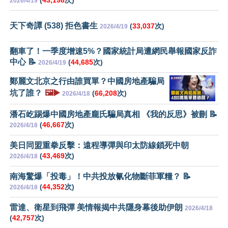
(
43,198
次)
2026/4/19
天下奇譚 (538) 拒色書生
(
33,037
次)
2026/4/19
翻車了！一季度增速5%？國家統計局遭網民舉報國家反詐
中心 📝
(
44,685
次)
2026/4/19
鄭麗文北京之行由誰買單？中國房地產騙局
坑了誰？
🖼️▶️
(
66,208
次)
2026/4/18
潘石屹踢爆中國房地產龐氏騙局真相 《我的反思》被刪 📝
(
46,667
次)
2026/4/18
美日同盟重拳反擊：遠程導彈與印太防線鎖死中朝
(
43,469
次)
2026/4/18
南海驚爆「投毒」！中共投放氰化物斷菲軍糧？ 📝
(
44,352
次)
2026/4/18
雷達、衛星到飛彈 美情報揭中共隱身幕後助伊朗
2026/4/18
(
42,757
次)