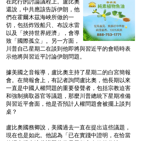
在此行的討論議程上。盧比奧
還說，中共應該告訴伊朗，他
們在霍爾木茲海峽所做的一
切，包括炸毀船只、布設水雷
以及「挾持世界經濟」，會導
致「國際孤立」。另一方面，
川普自己星期二在談到他即將與習近平的會晤時表
示他將與習近平討論伊朗問題。

據美國之音報導，盧比奧主持了星期二的白宮簡報
會。在簡報會上，有記者詢問盧比奧，他長期以來
一直是中國人權問題的重要發聲者，包括宗教迫害
和強制摘取器官等議題，那麼川普總統下星期准備
與習近平會面，他是否預計人權問題會被擺上談判
桌？

盧比奧國務卿說，美國過去一直在提出這些議題，
現在也是如此。他認為「已在實踐中證明，在恰當