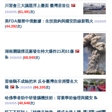
川習會三大議題浮上臺面 臺灣居首位
🖼️
(
61,491
次)
2026/5/5
美FDA擬禁中俄數據：生技脫鉤與國安防線新戰火
2026/5/5
(
44,392
次)
湖南瀏陽煙花厰發生特大爆炸21死61傷
🖼️
📝
(
68,949
次)
2026/5/5
習偷鷄不成蝕把米 反令臺灣在非洲聲名大
噪
🖼️
📝
(
66,330
次)
2026/5/5
哈佛學者助中研發腦機技術：背棄學術倫理與國安 📝
(
40,648
次)
2026/5/5