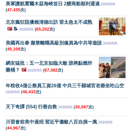
美軍護航霍爾木茲海峽首日 2艘商船順利通過
2026/5/6
(
47,435
次)
北京瘋狂阻擾賴清德出訪 習太急太不成熟
🖼️
📝
(
65,202
次)
2026/5/6
美國再出拳 擬禁離職高級別僱員為中共等遊說
2026/5/6
(
45,109
次)
網友猛批：五一北京如臨大敵 誰將點燃炸
藥桶？
🖼️
(
67,382
次)
2026/5/5
年稅收4億公務員工資26億 中共三千縣城官老爺坐吃山空
(
46,433
次)
2026/5/5
天下奇譚 (554) 行善自救
(
30,087
次)
2026/5/5
川習會前美中過招 習近平傷敵八百自損一萬
2026/5/5
(
44,967
次)