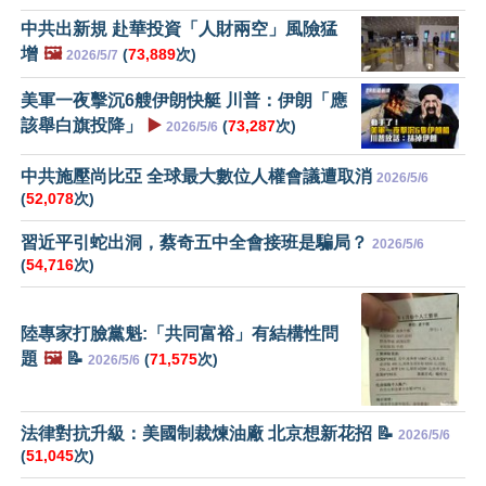
中共出新規 赴華投資「人財兩空」風險猛
增
🖼️
(
73,889
次)
2026/5/7
美軍一夜擊沉6艘伊朗快艇 川普：伊朗「應
該舉白旗投降」
▶️
(
73,287
次)
2026/5/6
中共施壓尚比亞 全球最大數位人權會議遭取消
2026/5/6
(
52,078
次)
習近平引蛇出洞，蔡奇五中全會接班是騙局？
2026/5/6
(
54,716
次)
陸專家打臉黨魁:「共同富裕」有結構性問
題
🖼️
📝
(
71,575
次)
2026/5/6
法律對抗升級：美國制裁煉油廠 北京想新花招 📝
2026/5/6
(
51,045
次)