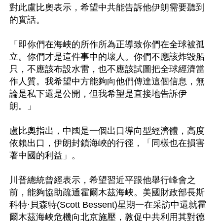
對此盧比奧表示，希望中共能告訴他伊朗需要聽到
的實話。

「即你們在海峽的所作所為正導致你們在全球被孤
立。你們才是這件事中的壞人。你們不應該炸毀船
只，不應該布設水雷，也不應該試圖把全球經濟當
作人質。我希望中方能夠向他們傳達這個信息，無
論是私下還是公開，但我希望是直接地告訴伊
朗。」

盧比奧指出，中國是一個出口導向型經濟體，高度
依賴出口，伊朗封鎖海峽的行徑，「同樣也在損害
著中國的利益」。

川普總統曾經表示，希望習近平跟他舉行峰會之
前，能夠協助疏通霍爾木茲海峽。美國財政部長斯
科特·貝森特(Scott Bessent)星期一在采訪中還就霍
爾木茲海峽危機向北京施壓，敦促中共利用其對德