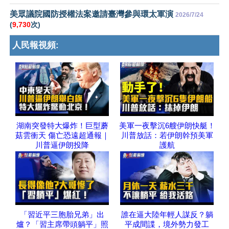
美眾議院國防授權法案邀請臺灣參與環太軍演
2026/7/24
(
9,730
次)
人民報視頻:
湖南突發特大爆炸！巨型蘑
美軍一夜擊沉6艘伊朗快艇！
菇雲衝天 傷亡恐遠超通報｜
川普放話：若伊朗幹預美軍
川普逼伊朗投降
護航
「習近平三胞胎兄弟」出
誰在逼大陸年輕人謀反？躺
爐？「習主席帶頭躺平」照
平成間諜，境外勢力發工