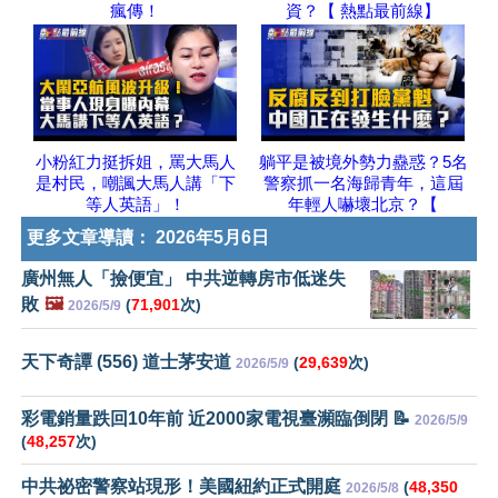
瘋傳！
資？【 熱點最前線】
小粉紅力挺拆姐，罵大馬人
躺平是被境外勢力蠱惑？5名
是村民，嘲諷大馬人講「下
警察抓一名海歸青年，這屆
等人英語」！
年輕人嚇壞北京？【
更多文章導讀：
2026年5月6日
廣州無人「撿便宜」 中共逆轉房市低迷失
敗
🖼️
(
71,901
次)
2026/5/9
天下奇譚 (556) 道士茅安道
(
29,639
次)
2026/5/9
彩電銷量跌回10年前 近2000家電視臺瀕臨倒閉 📝
2026/5/9
(
48,257
次)
中共祕密警察站現形！美國紐約正式開庭
(
48,350
2026/5/8