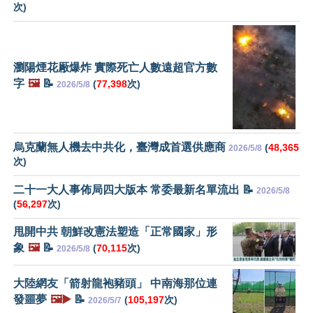
次)
瀏陽煙花厰爆炸 實際死亡人數遠超官方數
字
🖼️
📝
(
77,398
次)
2026/5/8
烏克蘭無人機去中共化，臺灣成首選供應商
(
48,365
2026/5/8
次)
二十一大人事佈局四大版本 常委最新名單流出 📝
2026/5/8
(
56,297
次)
甩開中共 朝鮮改憲法塑造「正常國家」形
象
🖼️
📝
(
70,115
次)
2026/5/8
大陸網友「箭射龍袍豬頭」 中南海那位連
發噩夢
🖼️▶️
📝
(
105,197
次)
2026/5/7