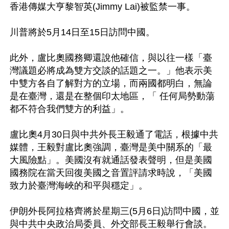
香港傳媒大亨黎智英(Jimmy Lai)被監禁一事。

川普將於5月14日至15日訪問中國。

此外，盧比奧國務卿還說他確信，與以往一樣「臺
灣議題必將成為雙方交談的話題之一。」他表示美
中雙方各自了解對方的立場，而兩國都明白，無論
是在臺灣，還是在整個印太地區，「 任何局勢動蕩
都不符合我們雙方的利益」。

盧比奧4月30日與中共外長王毅通了電話，根據中共
媒體，王毅對盧比奧強調，臺灣是美中關系的「最
大風險點」。美國沒有就通話發表聲明，但是美國
國務院在當天回復美國之音置評請求時說，「美國
致力於臺灣海峽的和平與穩定」。

伊朗外長阿拉格齊將於星期三(5月6日)訪問中國，並
與中共中央政治局委員、外交部長王毅舉行會談。