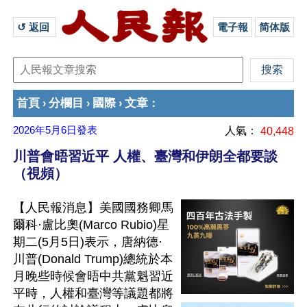
↺ 返回 
電子報
简体版
首頁
分欄目
國際
文章
›
›
›
：
2026年5月6日
發表
人氣：
40,448
川普會晤習近平 人權、臺灣和伊朗全都要談
（視頻）
【人民報消息】美國國務卿馬
爾科·盧比奧(Marco Rubio)星
期二(5月5日)表示，唐納德·
川普(Donald Trump)總統於本
月晚些時候會晤中共黨魁習近
平時，人權和臺灣等議題都將