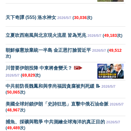
天下奇譚 (555) 洛水神女
(
30,036
次)
2026/5/7
立夏吹西南風與北京現火流星 皆為兇兆
(
49,183
次)
2026/5/7
朝鮮修憲放棄統一半島 金正恩打臉習近平
(
49,512
2026/5/7
次)
川普要伊朗投降 中東將會變天？
🖼️▶️
(
69,829
次)
2026/5/7
中共前防長魏鳳和與李尚福因貪腐被判死緩 📝
2026/5/7
(
50,065
次)
美國全球封鎖伊朗「史詩狂怒」直擊中俄石油命脈
2026/5/7
(
48,967
次)
捕魚、採礦與戰爭 中共測繪全球海洋的真正目的
2026/5/7
(
49,489
次)