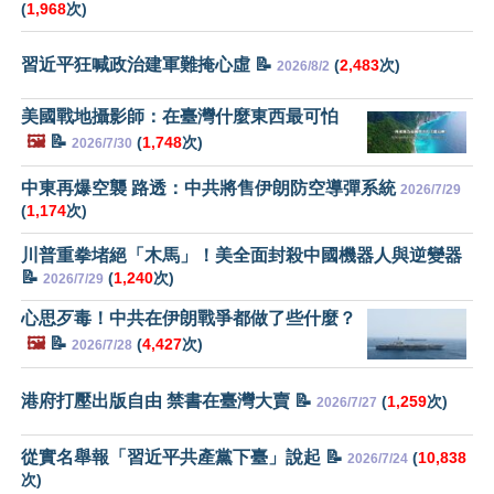
(
1,968
次)
習近平狂喊政治建軍難掩心虛 📝
(
2,483
次)
2026/8/2
美國戰地攝影師：在臺灣什麼東西最可怕
🖼️
📝
(
1,748
次)
2026/7/30
中東再爆空襲 路透：中共將售伊朗防空導彈系統
2026/7/29
(
1,174
次)
川普重拳堵絕「木馬」！美全面封殺中國機器人與逆變器
📝
(
1,240
次)
2026/7/29
心思歹毒！中共在伊朗戰爭都做了些什麼？
🖼️
📝
(
4,427
次)
2026/7/28
港府打壓出版自由 禁書在臺灣大賣 📝
(
1,259
次)
2026/7/27
從實名舉報「習近平共產黨下臺」說起 📝
(
10,838
2026/7/24
次)