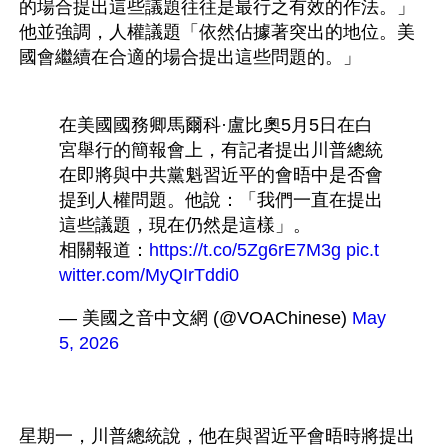
的場合提出這些議題往往是最行之有效的作法。」
他並強調，人權議題「依然佔據著突出的地位。美
國會繼續在合適的場合提出這些問題的。」

在美國國務卿馬爾科·盧比奧5月5日在白
宮舉行的簡報會上，有記者提出川普總統
在即將與中共黨魁習近平的會晤中是否會
提到人權問題。他說：「我們一直在提出
這些議題，現在仍然是這樣」。
相關報道：
https://t.co/5Zg6rE7M3g
pic.t
witter.com/MyQIrTddi0
— 美國之音中文網 (@VOAChinese) 
May 
5, 2026
星期一，川普總統說，他在與習近平會晤時將提出