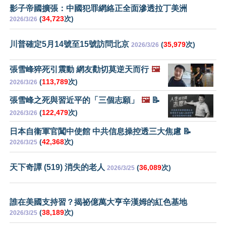
影子帝國擴張：中國犯罪網絡正全面滲透拉丁美洲
(
34,723
次)
2026/3/26
川普確定5月14號至15號訪問北京
(
35,979
次)
2026/3/26
張雪峰猝死引震動 網友勸切莫逆天而行
🖼️
(
113,789
次)
2026/3/26
張雪峰之死與習近平的「三個志願」
🖼️
📝
(
122,479
次)
2026/3/26
日本自衞軍官闖中使館 中共信息操控透三大焦慮 📝
(
42,368
次)
2026/3/25
天下奇譚 (519) 消失的老人
(
36,089
次)
2026/3/25
誰在美國支持習？揭祕億萬大亨辛漢姆的紅色基地
(
38,189
次)
2026/3/25