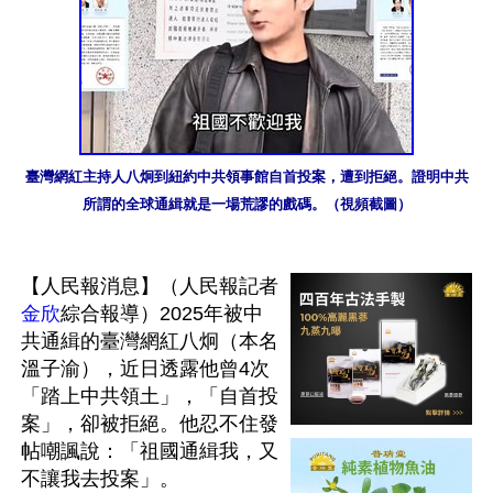
臺灣網紅主持人八炯到紐約中共領事館自首投案，遭到拒絕。證明中共
所謂的全球通緝就是一場荒謬的戲碼。（視頻截圖）
【人民報消息】（人民報記者
金欣
綜合報導）2025年被中
共通緝的臺灣網紅八炯（本名
溫子渝），近日透露他曾4次
「踏上中共領土」，「自首投
案」，卻被拒絕。他忍不住發
帖嘲諷說：「祖國通緝我，又
不讓我去投案」。
