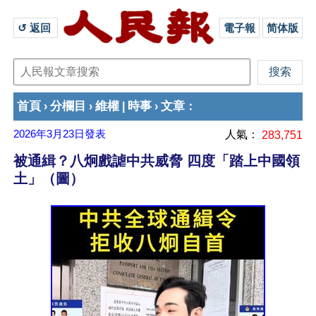
↺ 返回 
電子報
简体版
首頁
分欄目
維權
時事
文章
›
›
|
›
：
2026年3月23日
發表
人氣：
283,751
被通緝？八炯戲謔中共威脅 四度「踏上中國領
土」（圖）