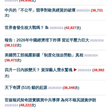
(
49,656
次)
2026/3/24
中共的「不公平」競爭對歐美經貿的破壞
(
36,731
2026/3/24
次)
世界會發生核大戰嗎？ 📝
(
42,827
次)
2026/3/24
報告：2026年中國經濟埋下炸彈 習近平壓力巨大
2026/3/24
(
38,112
次)
美國勞工部揭露新疆「制度化強迫勞動」真相
2026/3/24
(
36,473
次)
四月一日內娛變天？ 資深藝人潛水驚魂
▶️
(
38,982
2026/3/24
次)
天下奇譚 (518) 貓的起源
(
36,348
次)
2026/3/24
官媒報武契奇證實購買中共導彈 為何不報其譴責伊朗
(
48,222
次)
2026/3/24