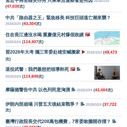
習近平再去雄安作秀 只乘車沿途察看是何因
2026/3/25
(
47,030
次)
中共「路由器之王」緊急移美 科技巨頭逃亡潮來襲？
(
43,304
次)
2026/3/25
住在長江邊沒水喝 重慶億元村爆假政績
🖼️
(
114,407
次)
2026/3/24
習2026年大考 攜三常委赴雄安喊搬家
▶️
(
49,473
2026/3/24
次)
退役武警：我們最想把領導幹死
🖼️
📝
(
114,849
次)
2026/3/24
摩薩德警告中共 以色列民意洶湧 📝
(
43,404
次)
2026/3/24
伊朗內部崩塌 川普五天後結束戰爭？ 📝
(
37,722
2026/3/24
次)
臺灣行政院長交代208萬包機費，7常委敢攤開存摺？ 📝