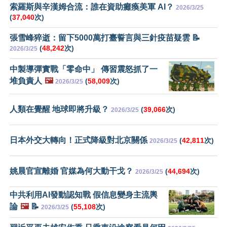
索羅斯與辛漢姆合流：誰在資助癱瘓美軍 AI？
2026/3/25
(
37,040
次)
張雪峰猝逝：留下5000萬打臺誓言與三針疫苗疑雲 📝
(
48,242
次)
2026/3/25
中製導彈實戰「零命中」 傳習震怒抓了一
堆負責人
🖼️
(
58,009
次)
2026/3/25
人類在覺醒 地球即將升級？
(
39,066
次)
2026/3/25
日本外交大轉向！正式降級對北京關係
(
42,811
次)
2026/3/25
姚晨官宣離婚 官媒為何大動干戈？
(
44,694
次)
2026/3/25
中共利用AI發動認知戰 假信息變身主流輿
論
🖼️
📝
(
55,108
次)
2026/3/25