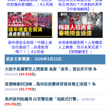
你想像的更殘酷... ｜#人民報
張又俠清白？代表動向異常
【中南海解碼】｜
過年禮盒全假貨！中國人連
央視春晚藏密碼？人形機器
信任都崩了…你還敢買
人上舞臺，預示未來厄運？
嗎？！｜ #人民報
【禁聞解密】｜
更多文章導讀：
2026年3月23日
大批中高層軍官人間蒸發 為當「皇帝」習在所不惜 📝
(
43,419
次)
2026/3/26
張雪峰衝到頂峰，爲何依然覺得背後有萬丈深淵？ 📝
(
42,779
次)
2026/3/26
美伊談判陷僵局 白宮警告擬「地獄式打擊」
2026/3/26
(
39,350
次)