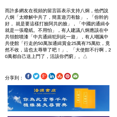
而許多網友在視頻的留言區表示支持八炯，他們說
八炯「太瞭解中共了，簡直遊刃有餘」，「你幹的
好， 就是要這樣打臉阿共的臉」，「中國的通緝令
就是一張廢紙。不用怕」，有人建議八炯應該在中
共領館噴漆「中共通緝犯到此一遊」，有人嘲諷中
共使館「行走的50萬加通緝賞金25萬有75萬欸，竟
然不收，這也太辱華了吧！」、「大使館不行啊，2
分享到：