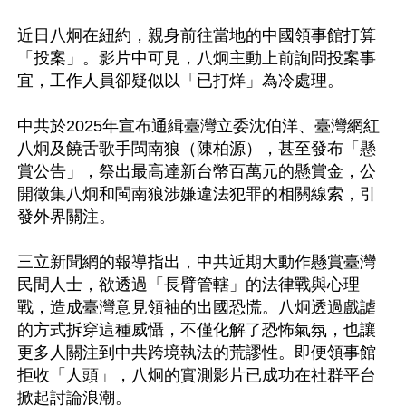
近日八炯在紐約，親身前往當地的中國領事館打算
「投案」。影片中可見，八炯主動上前詢問投案事
宜，工作人員卻疑似以「已打烊」為冷處理。

中共於2025年宣布通緝臺灣立委沈伯洋、臺灣網紅
八炯及饒舌歌手閩南狼（陳柏源），甚至發布「懸
賞公告」，祭出最高達新台幣百萬元的懸賞金，公
開徵集八炯和閩南狼涉嫌違法犯罪的相關線索，引
發外界關注。

三立新聞網的報導指出，中共近期大動作懸賞臺灣
民間人士，欲透過「長臂管轄」的法律戰與心理
戰，造成臺灣意見領袖的出國恐慌。八炯透過戲謔
的方式拆穿這種威懾，不僅化解了恐怖氣氛，也讓
更多人關注到中共跨境執法的荒謬性。即便領事館
拒收「人頭」，八炯的實測影片已成功在社群平台
掀起討論浪潮。
