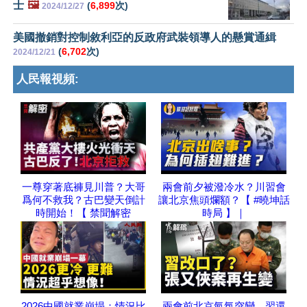
士
🖼️
(
6,899
次)
2024/12/27
美國撤銷對控制敘利亞的反政府武裝領導人的懸賞通緝
(
6,702
次)
2024/12/21
人民報視頻:
一尊穿著底褲見川普？大哥
兩會前夕被潑冷水？川習會
爲何不救我？古巴變天倒計
讓北京焦頭爛額？【 #曉坤話
時開始！【 禁聞解密
時局 】｜
2026中國就業崩塌：情況比
兩會前北京氣氛突變，習還