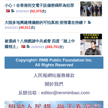
小心！在香港拒交電子設備密碼即為犯罪
🖼️
📝
(
52,375
次)
2026/3/24
大陸多地興建殯儀館的可怕真相 疫情還在持續？ 📝
(
40,511
次)
2026/3/23
被通緝？八炯戲謔中共威脅 四度「踏上中
國領土」
🖼️
📝
(
283,751
次)
2026/3/23
Copyright© RMB Public Foundation Inc.
All Rights Reserved
人民報網站服務條款
關於我們
反饋信箱：
editor@renminbao.com