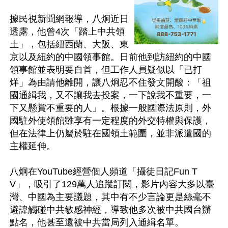
據民視新聞網報導，八炯近日
透露，他曾4次「踏上中共領
土」，包括紐西蘭、大阪、東
京以及紐約的中國領事館。日前他到訪紐約的中國
領事館並表明要自首，但工作人員疑似以「已打
烊」為由請他離開，讓八炯忍不住發文開酸：「祖
國通緝我，又不讓我去投案，一下說我不重要，一
下又懸賞不重要的人」。根據一般國際法原則，外
國駐外使領館雖享有一定程度的外交特權與保護，
但在法律上仍屬於駐在國領土範圍，並非派遣國的
主權延伸。

八炯在YouTube經營個人頻道「攝徒日記Fun T
V」，吸引了129萬人追蹤訂閱，影片內容大多以臺
灣、中國為主要議題，其中有不少言論更是絲毫不
避諱觸碰中共敏感神經，導致他多次被中共國台辦
點名，他甚至還被中共當局列入通緝名單。
