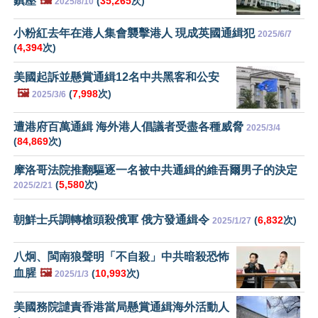
鎮壓
🖼️
(
35,265
次)
2025/8/10
小粉紅去年在港人集會襲擊港人 現成英國通緝犯
2025/6/7
(
4,394
次)
美國起訴並懸賞通緝12名中共黑客和公安
🖼️
(
7,998
次)
2025/3/6
遭港府百萬通緝 海外港人倡議者受盡各種威脅
2025/3/4
(
84,869
次)
摩洛哥法院推翻驅逐一名被中共通緝的維吾爾男子的決定
(
5,580
次)
2025/2/21
朝鮮士兵調轉槍頭殺俄軍 俄方發通緝令
(
6,832
次)
2025/1/27
八炯、閩南狼聲明「不自殺」中共暗殺恐怖
血腥
🖼️
(
10,993
次)
2025/1/3
美國務院譴責香港當局懸賞通緝海外活動人