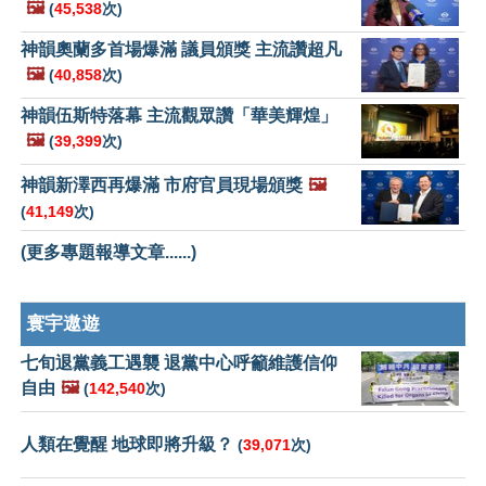
🖼️
(
45,538
次)
神韻奧蘭多首場爆滿 議員頒獎 主流讚超凡
🖼️
(
40,858
次)
神韻伍斯特落幕 主流觀眾讚「華美輝煌」
🖼️
(
39,399
次)
神韻新澤西再爆滿 市府官員現場頒獎
🖼️
(
41,149
次)
(更多專題報導文章......)
寰宇遨遊
七旬退黨義工遇襲 退黨中心呼籲維護信仰
自由
🖼️
(
142,540
次)
人類在覺醒 地球即將升級？
(
39,071
次)