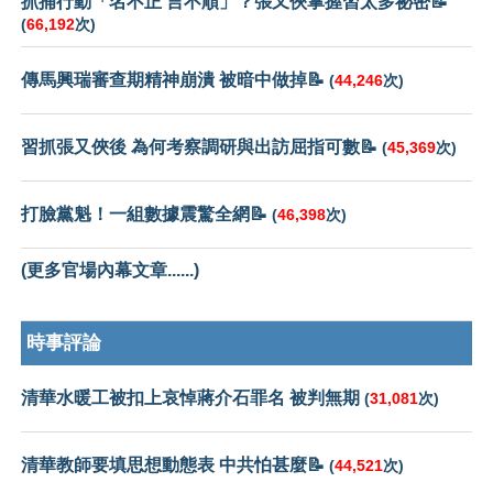
抓捕行動「名不正 言不順」？張又俠掌握習太多祕密📝
(
66,192
次)
傳馬興瑞審查期精神崩潰 被暗中做掉📝
(
44,246
次)
習抓張又俠後 為何考察調研與出訪屈指可數📝
(
45,369
次)
打臉黨魁！一組數據震驚全網📝
(
46,398
次)
(更多官場內幕文章......)
時事評論
清華水暖工被扣上哀悼蔣介石罪名 被判無期
(
31,081
次)
清華教師要填思想動態表 中共怕甚麼📝
(
44,521
次)