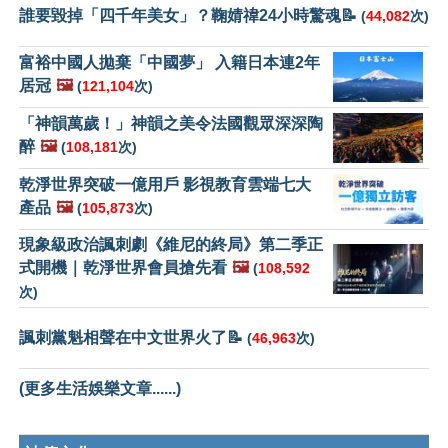
誰要毀掉「四千年美女」？鞠婧禕24小時驚魂📝
(
44,082
次)
富裕中國人拋棄「中國夢」 入籍日本連2年
居冠
🖼️
(
121,104
次)
「神韻萬歲！」神韻之美令法國觀眾深深陶
醉
🖼️
(
108,181
次)
乾淨世界突破一億用戶 影視教育雲端七大
產品
🖼️
(
105,873
次)
現象級政治諷刺劇《維尼的終局》第二季正
式開機｜乾淨世界會員搶先看
🖼️
(
108,592
次)
諷刺黨魁相聲在中文世界火了📝
(
46,963
次)
(更多生活娛樂文章......)