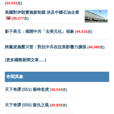
(
34,033
次)
美國對伊朗實施新制裁 涉及中國石油企業
🖼️
(
39,277
次)
影子美元：揭開中共「去美元化」假象
(
44,516
次)
跨黨派施壓川普：對抗中共在拉美影響力擴張
(
46,089
次)
(更多國際新聞文章......)
奇聞異象
天下奇譚 (551) 廟神老虎
(
30,544
次)
天下奇譚 (550) 復仇之風
(
30,829
次)