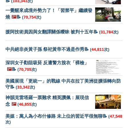
📝
(
103,343
次)
一覺醒來成境外勢力了！「習禁平」繼續發
燒
🖼️
📝
(
70,754
次)
援阿技術員因與女翻譯關係曖昧 被判十五年📝
(
31,784
次)
中共絕非炎黃子孫 祭祀黃帝不過是作秀📝
(
44,811
次)
深圳女子勸阻吸菸 反遭警方脫衣「裸檢」
🖼️
📝
(
70,705
次)
美國展現「更統一」的戰線 中共在拉丁美洲從擴張轉向防
守📝
(
33,342
次)
神韻克雷塔羅一票難求 精英讚佩：展現信
念
🖼️
(
46,855
次)
美媒：萬人為小布什修路 未上位的習近平很無聊📝
(
47,548
次)