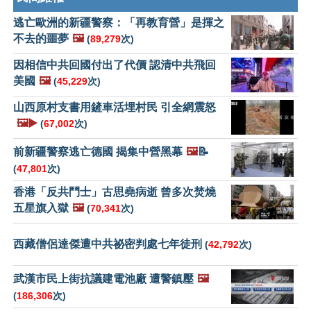
逃亡歐洲的新疆警察：「再教育營」是揮之
不去的噩夢
🖼️
(
89,279
次)
因相信中共回國付出了代價 認清中共飛回
美國
🖼️
(
45,229
次)
山西原村支書用鏟車活埋村民 引全網震怒
🖼️▶️
(
67,002
次)
前新疆警察逃亡德國 揭集中營黑幕
🖼️
📝
(
47,801
次)
香港「反共鬥士」古思堯病逝 曾多次焚燒
五星旗入獄
🖼️
(
70,341
次)
西藏僧侶達傑遭中共祕密判處七年徒刑
(
42,792
次)
武漢市民上街抗議建電池廠 遭警鎮壓
🖼️
(
186,306
次)