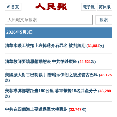
↺ 首頁 
電子報
简体版
2026年5月3日
清華水暖工被扣上哀悼蔣介石罪名 被判無期
(
31,081
次)
清華教師要填思想動態表 中共怕甚麼📝
(
44,521
次)
美國擴大對古巴制裁 川普暗示伊朗之後接管古巴📝
(
43,125
次)
美菲導彈部署距臺160公里 菲軍擊斃19名共產分子
(
46,289
次)
中共在四個海上要道遇重大挑戰📝
(
32,747
次)