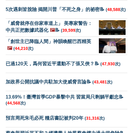
5次遇刺皆脫險 揭開川普「不死之身」的祕密📝
(
48,588
次)
「威脅就停在你家車道上」 美專家警告：
中共正把數據武器化
🖼️
📝
(
39,599
次)
「創世主已降臨人間」神韻喚醒巴西精英
🖼️
(
44,210
次)
已過120天，爲何習近平還動不了張又俠？📝
(
47,930
次)
加政界公開抗議中共駐加大使威脅言論📝
(
43,481
次)
13.69%！臺灣首季GDP暴擊中共 習當局只剩躺平獻忠📝
(
44,568
次)
預言周死朱毛必死 糧店書記被判20年
(
31,316
次)