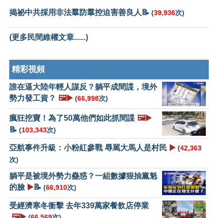
揭祕中共採用非法羣防羣控迫害善良人📝
(
39,936
次)
(更多民間維權文章......)
精彩視頻
誰在逼大陸年輕人謀反？躺平成間諜，境外
勢力發工資？
🖼️▶️
(
66,998
次)
瘋狂挖寶！為了50萬他們如此抓間諜
🖼️▶️
📝
(
103,343
次)
亞航事件升級：小粉紅參戰 辱駡大馬人是村民
▶️
(
42,363
次)
躺平是被境外勢力蠱惑？一組數據狠抽黨魁
的臉
▶️
📝
(
66,910
次)
受經濟寒冬衝擊 去年339萬家餐飲店停業
🖼️▶️
(
66,569
次)