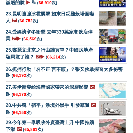
黨魁的臉
▶️
📝
(
66,910
次)
23.昆明遭強冰雹襲擊 如末日災難般場面嚇
人
🖼️
(
66,752
次)
24.受經濟寒冬衝擊 去年339萬家餐飲店停
業
🖼️▶️
(
66,569
次)
25.鄭麗文北京之行由誰買單？中國房地產
騙局坑了誰？
🖼️▶️
(
66,214
次)
26.抓捕行動「名不正 言不順」？張又俠掌握習太多祕密
📝
(
66,192
次)
27.美伊衝突給海灣國家帶來的深層影響
🖼️
📝
(
66,170
次)
28.中共稱「躺平」涉境外黑手 引發羣諷
🖼️
📝
(
66,156
次)
29.今年第一季吸收外資臺灣上升 中國持續
下滑
🖼️
(
65,861
次)