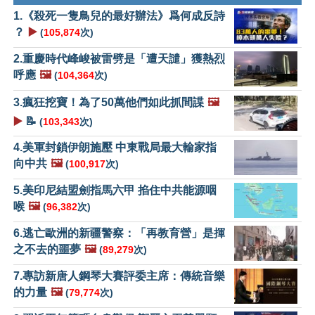
1.《殺死一隻鳥兒的最好辦法》爲何成反詩
？
▶️
(
105,874
次)
2.重慶時代峰峻被雷劈是「遭天譴」獲熱烈
呼應
🖼️
(
104,364
次)
3.瘋狂挖寶！為了50萬他們如此抓間諜
🖼️
▶️
📝
(
103,343
次)
4.美軍封鎖伊朗施壓 中東戰局最大輸家指
向中共
🖼️
(
100,917
次)
5.美印尼結盟劍指馬六甲 掐住中共能源咽
喉
🖼️
(
96,382
次)
6.逃亡歐洲的新疆警察：「再教育營」是揮
之不去的噩夢
🖼️
(
89,279
次)
7.專訪新唐人鋼琴大賽評委主席：傳統音樂
的力量
🖼️
(
79,774
次)