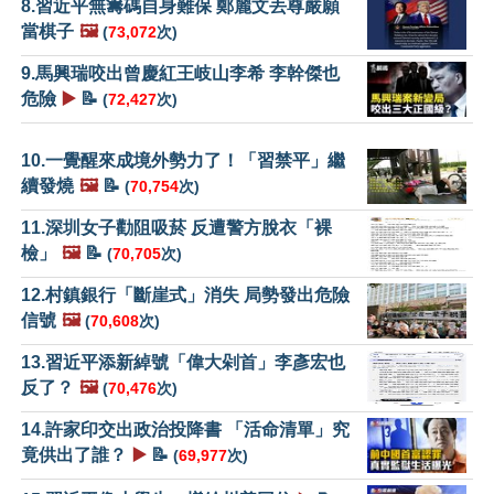
8.習近平無籌碼自身難保 鄭麗文丟尊嚴願
當棋子
🖼️
(
73,072
次)
9.馬興瑞咬出曾慶紅王岐山李希 李幹傑也
危險
▶️
📝
(
72,427
次)
10.一覺醒來成境外勢力了！「習禁平」繼
續發燒
🖼️
📝
(
70,754
次)
11.深圳女子勸阻吸菸 反遭警方脫衣「裸
檢」
🖼️
📝
(
70,705
次)
12.村鎮銀行「斷崖式」消失 局勢發出危險
信號
🖼️
(
70,608
次)
13.習近平添新綽號「偉大剁首」李彥宏也
反了？
🖼️
(
70,476
次)
14.許家印交出政治投降書 「活命清單」究
竟供出了誰？
▶️
📝
(
69,977
次)