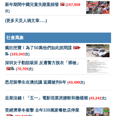
新年期間中國兒童失蹤案頻發
🖼️
(
157,509
次)
(更多天災人禍文章......)
社會萬象
瘋狂挖寶！為了50萬他們如此抓間諜
🖼️▶️
📝
(
103,343
次)
深圳女子勸阻吸菸 反遭警方脫衣「裸檢」
🖼️
📝
(
70,705
次)
悉尼留學生在澳抗議 返國被判6年
(
43,499
次)
韭菜沒錢！「五一」電影現票房腰斬和撤檔潮
(
43,242
次)
受經濟寒冬衝擊 去年339萬家餐飲店停業