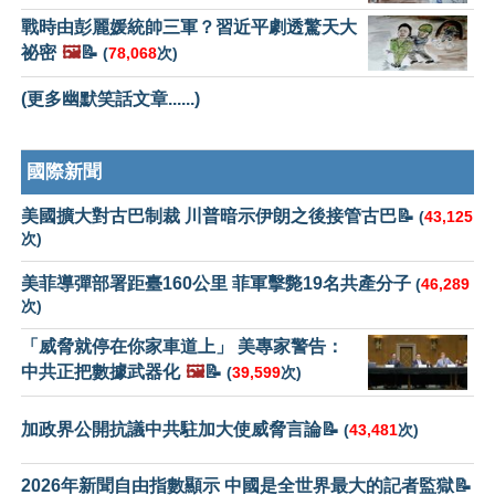
戰時由彭麗媛統帥三軍？習近平劇透驚天大
祕密
🖼️
📝
(
78,068
次)
(更多幽默笑話文章......)
國際新聞
美國擴大對古巴制裁 川普暗示伊朗之後接管古巴📝
(
43,125
次)
美菲導彈部署距臺160公里 菲軍擊斃19名共產分子
(
46,289
次)
「威脅就停在你家車道上」 美專家警告：
中共正把數據武器化
🖼️
📝
(
39,599
次)
加政界公開抗議中共駐加大使威脅言論📝
(
43,481
次)
2026年新聞自由指數顯示 中國是全世界最大的記者監獄📝