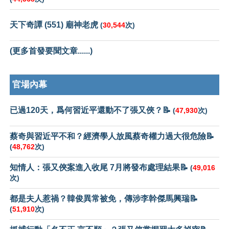
天下奇譚 (551) 廟神老虎
(
30,544
次)
(更多首發要聞文章......)
官場內幕
已過120天，爲何習近平還動不了張又俠？📝
(
47,930
次)
蔡奇與習近平不和？經濟學人放風蔡奇權力過大很危險📝
(
48,762
次)
知情人：張又俠案進入收尾 7月將發布處理結果📝
(
49,016
次)
都是夫人惹禍？韓俊異常被免，傳涉李幹傑馬興瑞📝
(
51,910
次)