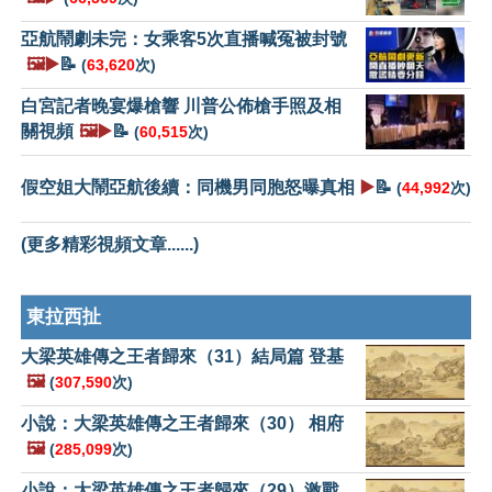
亞航鬧劇未完：女乘客5次直播喊冤被封號
🖼️▶️
📝
(
63,620
次)
白宮記者晚宴爆槍響 川普公佈槍手照及相
關視頻
🖼️▶️
📝
(
60,515
次)
假空姐大鬧亞航後續：同機男同胞怒曝真相
▶️
📝
(
44,992
次)
(更多精彩視頻文章......)
東拉西扯
大梁英雄傳之王者歸來（31）結局篇 登基
🖼️
(
307,590
次)
小說：大梁英雄傳之王者歸來（30） 相府
🖼️
(
285,099
次)
小說：大梁英雄傳之王者歸來（29）激戰