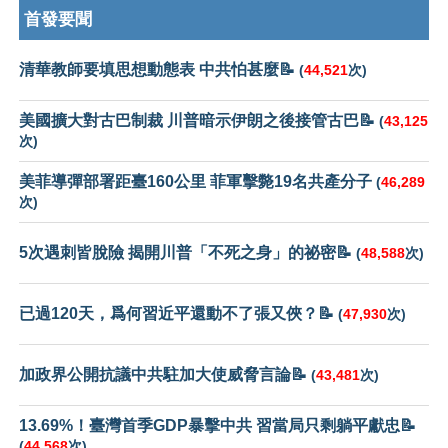
首發要聞
清華教師要填思想動態表 中共怕甚麼📝
(
44,521
次)
美國擴大對古巴制裁 川普暗示伊朗之後接管古巴📝
(
43,125
次)
美菲導彈部署距臺160公里 菲軍擊斃19名共產分子
(
46,289
次)
5次遇刺皆脫險 揭開川普「不死之身」的祕密📝
(
48,588
次)
已過120天，爲何習近平還動不了張又俠？📝
(
47,930
次)
加政界公開抗議中共駐加大使威脅言論📝
(
43,481
次)
13.69%！臺灣首季GDP暴擊中共 習當局只剩躺平獻忠📝
(
44,568
次)