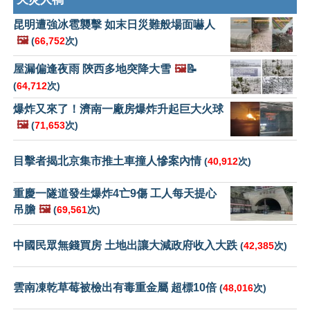
昆明遭強冰雹襲擊 如末日災難般場面嚇人
🖼️
(
66,752
次)
屋漏偏逢夜雨 陝西多地突降大雪
🖼️
📝
(
64,712
次)
爆炸又來了！濟南一廠房爆炸升起巨大火球
🖼️
(
71,653
次)
目擊者揭北京集市推土車撞人慘案內情
(
40,912
次)
重慶一隧道發生爆炸4亡9傷 工人每天提心
吊膽
🖼️
(
69,561
次)
中國民眾無錢買房 土地出讓大減政府收入大跌
(
42,385
次)
雲南凍乾草莓被檢出有毒重金屬 超標10倍
(
48,016
次)