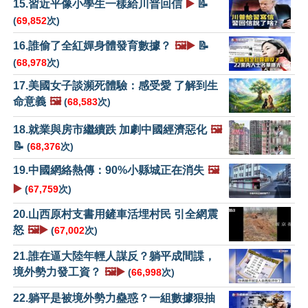
15.習近平像小學生一樣給川普回信
▶️
📝
(
69,852
次)
16.誰偷了全紅嬋身體發育數據？
🖼️▶️
📝
(
68,978
次)
17.美國女子談瀕死體驗：感受愛 了解到生
命意義
🖼️
(
68,583
次)
18.就業與房市繼續跌 加劇中國經濟惡化
🖼️
📝
(
68,376
次)
19.中國網絡熱傳：90%小縣城正在消失
🖼️
▶️
(
67,759
次)
20.山西原村支書用鏟車活埋村民 引全網震
怒
🖼️▶️
(
67,002
次)
21.誰在逼大陸年輕人謀反？躺平成間諜，
境外勢力發工資？
🖼️▶️
(
66,998
次)
22.躺平是被境外勢力蠱惑？一組數據狠抽