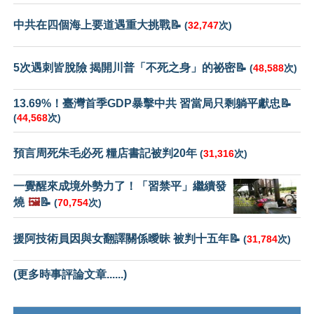
中共在四個海上要道遇重大挑戰📝
(
32,747
次)
5次遇刺皆脫險 揭開川普「不死之身」的祕密📝
(
48,588
次)
13.69%！臺灣首季GDP暴擊中共 習當局只剩躺平獻忠📝
(
44,568
次)
預言周死朱毛必死 糧店書記被判20年
(
31,316
次)
一覺醒來成境外勢力了！「習禁平」繼續發
燒
🖼️
📝
(
70,754
次)
援阿技術員因與女翻譯關係曖昧 被判十五年📝
(
31,784
次)
(更多時事評論文章......)