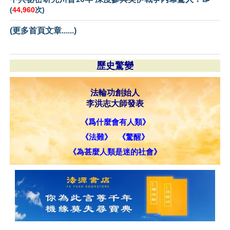
(
44,960
次)
(更多首頁文章......)
歷史驚變
法輪功創始人
李洪志大師發表
《爲什麼會有人類》
《法難》
《驚醒》
《為甚麼人類是迷的社會》