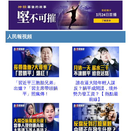
人民報視頻
「習近平三胞胎兄弟」
誰在逼大陸年輕人謀
出爐？「習主席帶頭躺
反？躺平成間諜，境外
平」照瘋傳！
勢力發工資？【 熱點最
前線】