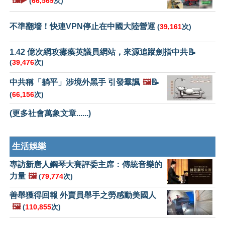
🖼️▶️
(
66,569
次)
不準翻墻！快連VPN停止在中國大陸營運
(
39,161
次)
1.42 億次網攻癱瘓英議員網站，來源追蹤劍指中共📝
(
39,476
次)
中共稱「躺平」涉境外黑手 引發羣諷
🖼️
📝
(
66,156
次)
(更多社會萬象文章......)
生活娛樂
專訪新唐人鋼琴大賽評委主席：傳統音樂的
力量
🖼️
(
79,774
次)
善舉獲得回報 外賣員舉手之勞感動美國人
🖼️
(
110,855
次)