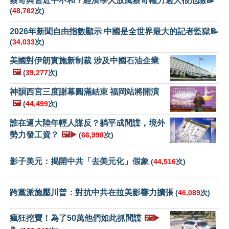
蔡奇與習近平不和？經濟學人放風蔡奇權力過大很危險📝
(
48,762
次)
2026年新聞自由指數顯示 中國是全世界最大的記者監獄📝
(
34,033
次)
美國對伊朗實施新制裁 涉及中國石油企業
🖼️
(
39,277
次)
神韻西宮三度謝幕圓滿結束 福岡站將開演
🖼️
(
44,499
次)
誰在逼大陸年輕人謀反？躺平成間諜，境外
勢力發工資？
🖼️▶️
(
66,998
次)
影子美元：揭開中共「去美元化」假象
(
44,516
次)
跨黨派施壓川普：對抗中共在拉美影響力擴張
(
46,089
次)
瘋狂挖寶！為了50萬他們如此抓間諜
🖼️▶️