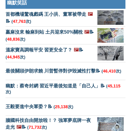
幽默笑話
首都機場驚魂戲碼 王小洪、董軍被帶走
🖼️
📝
(
47,763
次)
贏麻沒來 輸麻到站 土共迎來50%關稅
🖼️
📝
(
48,836
次)
溫家寶高調報平安 習更安全了？
🖼️
📝
(
44,945
次)
最後關頭伊朗求饒 川普暫停對伊毀滅性打擊📝
(
46,410
次)
幽默：蔡奇封網 習近平最後知道是「自己人」📝
(
45,115
次)
王毅要進中央軍委？📝
(
25,138
次)
牆國科技自由開放啦！？ 強軍夢底牌一夜
走光
🖼️
📝
(
71,732
次)