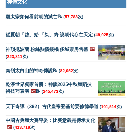
神傳文化
唐太宗如何看前朝的滅亡📝
(
57,788
次)
從夏朝「啓」始 「桀」終 說朝代存亡天定
(
49,025
次)
神韻抵波蘭 粉絲熱情接機 多城票房售罄
🖼️
(
223,811
次)
秦嶺太白山的神奇傳說📝
(
82,052
次)
乾淨世界獨家首播：神韻2025中秋舞蹈技
術技巧表演
🖼️
📝
(
245,473
次)
天下奇譚（392）古代皇帝登基前要修德學道
(
101,514
次)
中國古典舞大賽評委：比賽意義是傳承文化
🖼️
(
413,716
次)