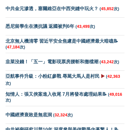
中共金元滲透，塞爾維亞在中西夾縫中玩火？
(
45,852
次)
悉尼留學生在澳抗議 返國被判6年
(
43,499
次)
北京無人機清零 習近平安全焦慮是中國經濟最大暗礁📝
(
47,184
次)
韭菜沒錢！「五一」電影現票房腰斬和撤檔潮
(
43,242
次)
亞航事件升級：小粉紅參戰 辱駡大馬人是村民
▶️
(
42,363
次)
知情人：張又俠案進入收尾 7月將發布處理結果📝
(
49,016
次)
中國經濟衰敗是無底洞
(
32,324
次)
中共祕密研究川普10年 深度參與美伊戰爭內幕驚人！📝