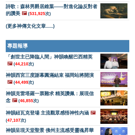
詩歌：森林男爵居維葉——對進化論反對者
的讚美
🖼️
(
531,925
次)
(更多神傳文化文章......)
專題報導
「創世主已降臨人間」神韻喚醒巴西精英
🖼️
(
44,210
次)
神韻西宮三度謝幕圓滿結束 福岡站將開演
🖼️
(
44,499
次)
神韻克雷塔羅一票難求 精英讚佩：展現信
念
🖼️
(
46,855
次)
神韻紐瓦克登場 主流觀眾感悟神性內涵
🖼️
(
47,107
次)
神韻呈現天堂聖景 佛州主流感受靈魂昇華