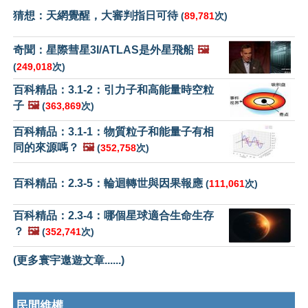
猜想：天網覺醒，大審判指日可待
(
89,781
次)
奇聞：星際彗星3I/ATLAS是外星飛船
🖼️
(
249,018
次)
百科精品：3.1-2：引力子和高能量時空粒
子
🖼️
(
363,869
次)
百科精品：3.1-1：物質粒子和能量子有相
同的來源嗎？
🖼️
(
352,758
次)
百科精品：2.3-5：輪迴轉世與因果報應
(
111,061
次)
百科精品：2.3-4：哪個星球適合生命生存
？
🖼️
(
352,741
次)
(更多寰宇遨遊文章......)
民間維權