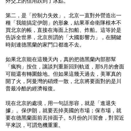
外交上的信用跌到了冰點。

第二，是「控制力失效」。北京一直對外營造出一
種「我能搞定伊朗」的形象，結果革命衛隊根本不
買北京的帳，直接在海面上扣船、炸船。這等於是
告訴全世界，北京所謂的「大國影響力」，在關鍵
時刻連德黑蘭的家門口都進不去。

如果北京能在這幾天內，真的把德黑蘭內部那幫
「瘋狗」按住，讓談判重新回到軌道，那5月的會面
可能還有轉圜餘地。但如果這幾天過去，美軍真的
開了火，阿曼灣的硝煙一散，北京將要面對的是川
普最冷酷的經濟報復。

現在北京的處境，用一句話形容，就是「進退失
據」。保伊朗，就要丟掉美國的市場；保市場，就
要在德黑蘭面前丟掉面子。5月份的川習會，對習近
平來説，可謂危機重重。
