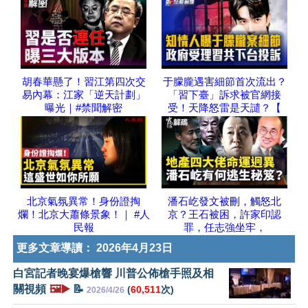
胡春華懸了！習江第四次交
于朦朧遇害細節首次流出？
易內幕：江家「逆天計劃」
「習下臺」訴求被官網接
曝光｜#禁聞解密
受！天降怒雷是天譴？【
北京氣氛異常！身份證掏
潘石屹發文被刪，觸怒北
爛！北京大蕭條景象！｜ #人
京？王石被困，許家印認
民報
罪，任志強坐牢，
更多文章導讀：
2026年4月23日
白宮記者晚宴爆槍響 川普公佈槍手照及相
關視頻
🖼️▶️
📝
(
60,511
次)
2026/4/26