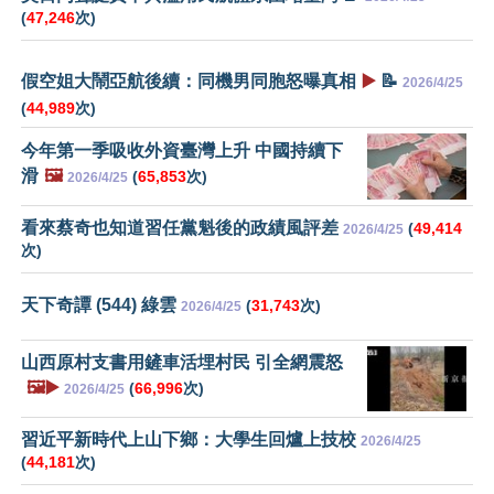
(
47,246
次)
假空姐大鬧亞航後續：同機男同胞怒曝真相
▶️
📝
2026/4/25
(
44,989
次)
今年第一季吸收外資臺灣上升 中國持續下
滑
🖼️
(
65,853
次)
2026/4/25
看來蔡奇也知道習任黨魁後的政績風評差
(
49,414
2026/4/25
次)
天下奇譚 (544) 綠雲
(
31,743
次)
2026/4/25
山西原村支書用鏟車活埋村民 引全網震怒
🖼️▶️
(
66,996
次)
2026/4/25
習近平新時代上山下鄉：大學生回爐上技校
2026/4/25
(
44,181
次)