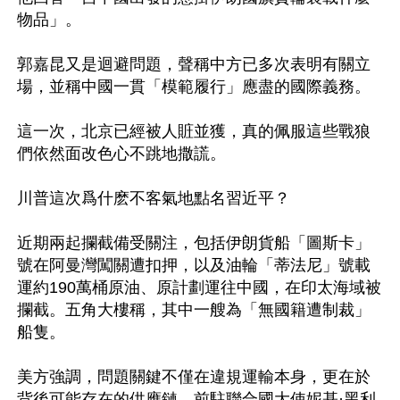
物品」。

郭嘉昆又是迴避問題，聲稱中方已多次表明有關立
場，並稱中國一貫「模範履行」應盡的國際義務。

這一次，北京已經被人賍並獲，真的佩服這些戰狼
們依然面改色心不跳地撒謊。

川普這次爲什麽不客氣地點名習近平？

近期兩起攔截備受關注，包括伊朗貨船「圖斯卡」
號在阿曼灣闖關遭扣押，以及油輪「蒂法尼」號載
運約190萬桶原油、原計劃運往中國，在印太海域被
攔截。五角大樓稱，其中一艘為「無國籍遭制裁」
船隻。

美方強調，問題關鍵不僅在違規運輸本身，更在於
背後可能存在的供應鏈。前駐聯合國大使妮基·黑利