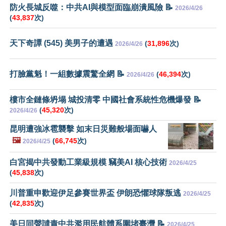
防火長城反噬：中共AI與模型面臨崩潰風險 📝
2026/4/26
(
43,837
次)
天下奇譚 (545) 美男子的遭遇
(
31,896
次)
2026/4/26
打臉黨魁！一組數據震驚全網 📝
(
46,394
次)
2026/4/26
樓市全鏈條坍塌 城投清零 中國社會系統性危機爆發 📝
(
45,320
次)
2026/4/26
昆明遭強冰雹襲擊 如末日災難般場面嚇人
🖼️
(
66,745
次)
2026/4/25
白宮揭中共發動工業級規模 竊美AI 核心技術
2026/4/25
(
45,838
次)
川普重申歡迎伊足參賽世界盃 伊朗恐懼球隊叛逃
2026/4/25
(
42,835
次)
美日同聲譴責中共濫用民航體系圍堵臺灣 📝
2026/4/25