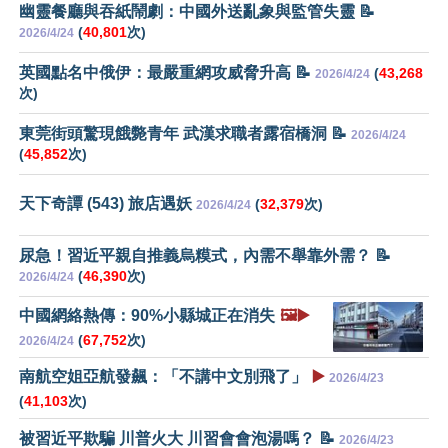
幽靈餐廳與吞紙鬧劇：中國外送亂象與監管失靈 📝
(
40,801
次)
2026/4/24
英國點名中俄伊：最嚴重網攻威脅升高 📝
(
43,268
2026/4/24
次)
東莞街頭驚現餓斃青年 武漢求職者露宿橋洞 📝
2026/4/24
(
45,852
次)
天下奇譚 (543) 旅店遇妖
(
32,379
次)
2026/4/24
尿急！習近平親自推義烏糢式，內需不舉靠外需？ 📝
(
46,390
次)
2026/4/24
中國網絡熱傳：90%小縣城正在消失
🖼️▶️
(
67,752
次)
2026/4/24
南航空姐亞航發飆：「不講中文別飛了」
▶️
2026/4/23
(
41,103
次)
被習近平欺騙 川普火大 川習會會泡湯嗎？ 📝
2026/4/23