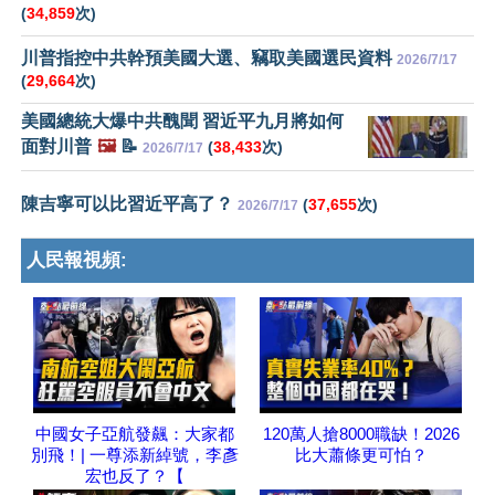
(
34,859
次)
川普指控中共幹預美國大選、竊取美國選民資料
2026/7/17
(
29,664
次)
美國總統大爆中共醜聞 習近平九月將如何
面對川普
🖼️
📝
(
38,433
次)
2026/7/17
陳吉寧可以比習近平高了？
(
37,655
次)
2026/7/17
人民報視頻:
中國女子亞航發飆：大家都
120萬人搶8000職缺！2026
別飛！| 一尊添新綽號，李彥
比大蕭條更可怕？
宏也反了？【