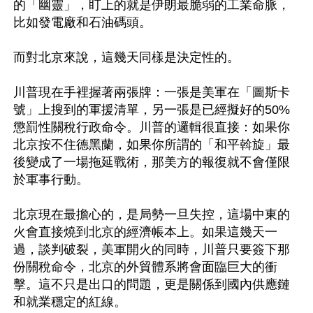
的「幽靈」，盯上的就是伊朗最脆弱的工業命脈，
比如發電廠和石油碼頭。

而對北京來說，這幾天同樣是決定性的。

川普現在手裡握著兩張牌：一張是美軍在「圖斯卡
號」上搜到的軍援清單，另一張是已經擬好的50%
懲罰性關稅行政命令。川普的邏輯很直接：如果你
北京按不住德黑蘭，如果你所謂的「和平斡旋」最
後變成了一場拖延戰術，那美方的報復就不會僅限
於軍事行動。

北京現在最擔心的，是局勢一旦失控，這場中東的
火會直接燒到北京的經濟帳本上。如果這幾天一
過，談判破裂，美軍開火的同時，川普只要簽下那
份關稅命令，北京的外貿體系將會面臨巨大的衝
擊。這不只是出口的問題，更是關係到國內供應鏈
和就業穩定的紅線。
