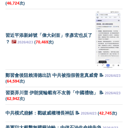
(
46,724
次)
習近平添新綽號「偉大剁首」李彥宏也反了
？
🖼️
(
70,469
次)
2026/4/23
鄭習會後阻賴清德出訪 中共被指假善意真威脅 📝
2026/4/23
(
64,594
次)
習耍弄川普 伊朗貨輪載有不友善「中國禮物」 📝
2026/4/23
(
62,942
次)
中共模式崩解：戳破威權增長神話 📝
(
42,745
次)
2026/4/23
美軍印太截擊無國籍油輪：中伊石油生命線告急