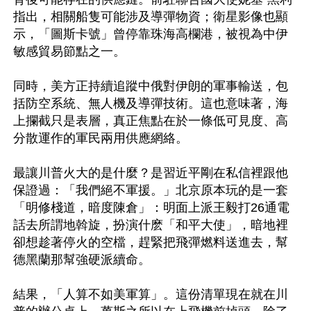
指出，相關船隻可能涉及導彈物資；衛星影像也顯
示，「圖斯卡號」曾停靠珠海高欄港，被視為中伊
敏感貿易節點之一。

同時，美方正持續追蹤中俄對伊朗的軍事輸送，包
括防空系統、無人機及導彈技術。這也意味著，海
上攔截只是表層，真正焦點在於一條低可見度、高
分散運作的軍民兩用供應網絡。

最讓川普火大的是什麼？是習近平剛在私信裡跟他
保證過：「我們絕不軍援。」北京原本玩的是一套
「明修棧道，暗度陳倉」：明面上派王毅打26通電
話去所謂地斡旋，扮演什麽「和平大使」，暗地裡
卻想趁著停火的空檔，趕緊把飛彈燃料送進去，幫
德黑蘭那幫強硬派續命。

結果，「人算不如美軍算」。這份清單現在就在川