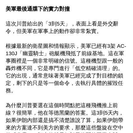
美軍最後通牒下的實力對撞
這次川普給出的「3到5天」，表面上看是外交辭
令，但美軍在軍事上的動作卻非常紮實。

根據最新的衛星圖和情報顯示，美軍已經有3架 AC-
130J「幽靈騎士」砲艇機飛抵了前線基地。這在軍
事圈裡是一個非常明確的信號。這種機型跟一般的
轟炸機不同，它是專門進行「低空精確清理」的。
它的出現，通常意味著美軍已經完成了對目標的鎖
定，剩下的只是等一個命令，去執行具體的摧毀任
務。

為什麼川普要選在這個時間點把這種飛機推上前
線？很簡單，他在等德黑蘭的答案。這3到5天內，
如果伊朗內部還是搞不清楚誰說了算，如果伊朗帶
來的方案達不到美方的要求，那麼這些盤旋在空中