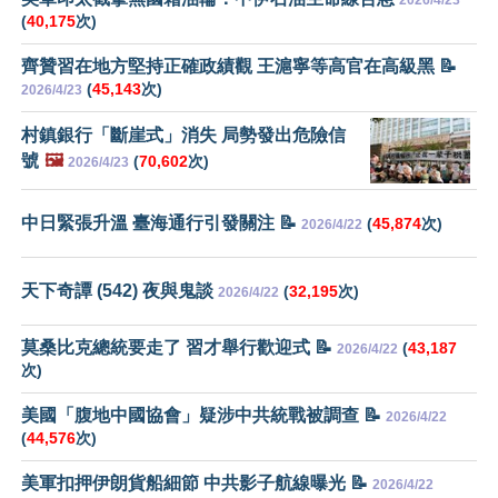
2026/4/23
(
40,175
次)
齊贊習在地方堅持正確政績觀 王滬寧等高官在高級黑 📝
(
45,143
次)
2026/4/23
村鎮銀行「斷崖式」消失 局勢發出危險信
號
🖼️
(
70,602
次)
2026/4/23
中日緊張升溫 臺海通行引發關注 📝
(
45,874
次)
2026/4/22
天下奇譚 (542) 夜與鬼談
(
32,195
次)
2026/4/22
莫桑比克總統要走了 習才舉行歡迎式 📝
(
43,187
2026/4/22
次)
美國「腹地中國協會」疑涉中共統戰被調查 📝
2026/4/22
(
44,576
次)
美軍扣押伊朗貨船細節 中共影子航線曝光 📝
2026/4/22