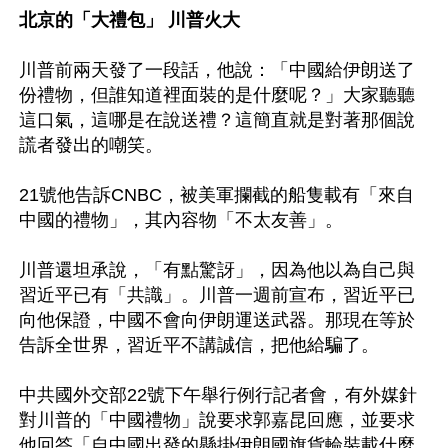
北京的「大禮包」 川普火大
川普前兩天發了一段話，他說：「中國給伊朗送了
份禮物，但誰知道裡面裝的是什麼呢？」大家聽聽
這口氣，這哪是在說送禮？這簡直就是對著那個說
謊者發出的嘲笑。

21號他告訴CNBC，被美軍攔截的船隻載有「來自
中國的禮物」，其內容物「不太友善」。

川普還坦承說，「有點驚訝」，因為他以為自己與
習近平已有「共識」。川普一週前宣布，習近平已
向他保證，中國不會向伊朗運送武器。那現在等於
告訴全世界，習近平不講誠信，把他給騙了。

中共國外交部22號下午舉行例行記者會，有外媒針
對川普的「中國禮物」說要求郭嘉昆回應，並要求
他回答「自中國出發的懸掛伊朗國旗貨輪裝載什麼