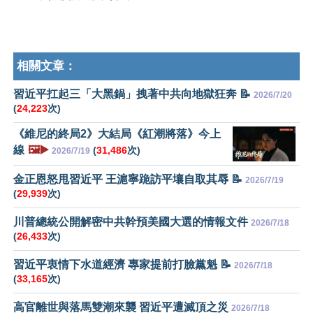
相關文章：
習近平扛起三「大黑鍋」拽著中共向地獄狂奔 📝
2026/7/20
(
24,223
次)
《維尼的終局2》大結局《紅潮將落》今上
線
🖼️▶️
(
31,486
次)
2026/7/19
金正恩怒甩習近平 王滬寧跪訪平壤自取其辱 📝
2026/7/19
(
29,939
次)
川普總統公開解密中共幹預美國大選的情報文件
2026/7/18
(
26,433
次)
習近平衷情下水道經濟 專家提前打臉黨魁 📝
2026/7/18
(
33,165
次)
高官離世與落馬雙潮來襲 習近平遭滅頂之災
2026/7/18