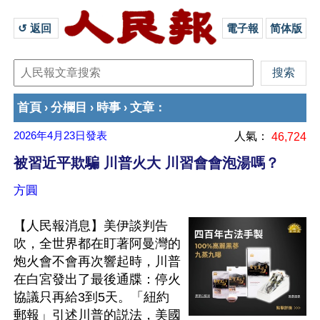
↺ 返回 
電子報
简体版
首頁
分欄目
時事
文章
›
›
›
：
2026年4月23日
發表
人氣：
46,724
被習近平欺騙 川普火大 川習會會泡湯嗎？
方圓
【人民報消息】美伊談判告
吹，全世界都在盯著阿曼灣的
炮火會不會再次響起時，川普
在白宮發出了最後通牒：停火
協議只再給3到5天。「紐約
郵報」引述川普的説法，美國