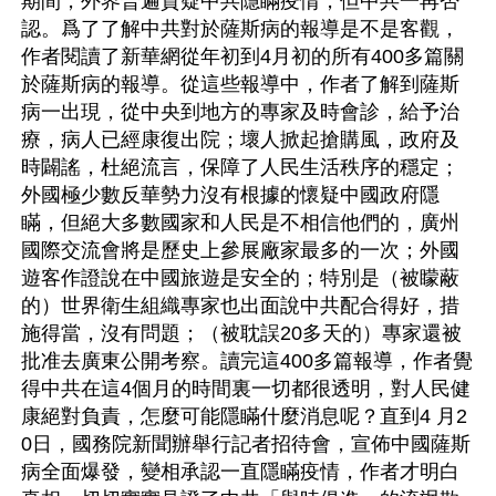
期間，外界普遍質疑中共隱瞞疫情，但中共一再否
認。爲了了解中共對於薩斯病的報導是不是客觀，
作者閱讀了新華網從年初到4月初的所有400多篇關
於薩斯病的報導。從這些報導中，作者了解到薩斯
病一出現，從中央到地方的專家及時會診，給予治
療，病人已經康復出院；壞人掀起搶購風，政府及
時闢謠，杜絕流言，保障了人民生活秩序的穩定；
外國極少數反華勢力沒有根據的懷疑中國政府隱
瞞，但絕大多數國家和人民是不相信他們的，廣州
國際交流會將是歷史上參展廠家最多的一次；外國
遊客作證說在中國旅遊是安全的；特別是（被矇蔽
的）世界衛生組織專家也出面說中共配合得好，措
施得當，沒有問題；（被耽誤20多天的）專家還被
批准去廣東公開考察。讀完這400多篇報導，作者覺
得中共在這4個月的時間裏一切都很透明，對人民健
康絕對負責，怎麼可能隱瞞什麼消息呢？直到4 月2
0日，國務院新聞辦舉行記者招待會，宣佈中國薩斯
病全面爆發，變相承認一直隱瞞疫情，作者才明白