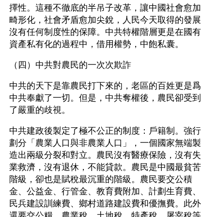
擇性。這種不徹底的半吊子改革，讓中國社會愈加
畸形化，社會矛盾愈加尖銳，人民今天取得的發展
沒有任何制度性的保障。中共特權階層更是在國有
資產私有化的過程中，借用權勢，中飽私囊。
（四）中共對農民的一次次欺詐
中共的天下是靠農民打下來的，老區的百姓更是爲
中共奉獻了一切。但是，中共奪權後，農民卻受到
了嚴重的歧視。
中共建政後製定了極不公正的制度：戶籍制。強行
劃分「農業人口與非農業人口」，一個國家無端製
造出兩級分裂和對立。農民沒有醫療保險，沒有失
業救濟，沒有退休，不能貸款。農民是中國最貧苦
階級，卻也是賦稅最沉重的階級。農民要交公積
金、公益金、行管金、教育費附加、計劃生育費、
民兵建設訓練費、鄉村道路建設費和優撫費。此外
還要交公糧、農業稅、土地稅、特產稅、屠宰稅等