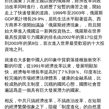
對比拋棄了共產主義以後的俄羅斯，經濟改革與政
治改革同時進行，在經歷了短暫的痛苦之後，開始
走上了快速發展的道路。1999年至2003年，俄羅斯 
GDP累計增長29.9%，居民生活水平顯著提高。西
方商界不僅開始議論「俄羅斯經濟現象」，而且開
始大舉進入俄國這一新興投資熱土。俄羅斯在世界
最具投資吸引力國家的排名由2002年的第17位提升
到2003年的第8位，首次進入世界最受歡迎的十大投
資地之列。
就連在大多數中國人的印象中貧窮落後種族衝突不
斷的印度，從1991年經濟改革以來，發展明顯加
快，經濟每年增長率提高到了7％到8％。印度有比
較完備的市場經濟法律體系，健康的金融系統，比
較成熟的民主制度，沉穩的國民心態，國際社會普
遍認爲是一個具有巨大發展潛力的國家。
相反，中共只搞經濟改革，不搞政治改革，在短期
的經濟繁榮假象之下，阻礙「制度進化」的自然選