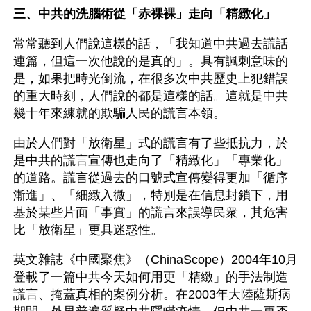
三、中共的洗腦術從「赤裸裸」走向「精緻化」
常常聽到人們說這樣的話，「我知道中共過去謊話
連篇，但這一次他說的是真的」。具有諷刺意味的
是，如果把時光倒流，在很多次中共歷史上犯錯誤
的重大時刻，人們說的都是這樣的話。這就是中共
幾十年來練就的欺騙人民的謊言本領。
由於人們對「放衛星」式的謊言有了些抵抗力，於
是中共的謊言宣傳也走向了「精緻化」「專業化」
的道路。謊言從過去的口號式宣傳變得更加「循序
漸進」、「細緻入微」，特別是在信息封鎖下，用
基於某些片面「事實」的謊言來誤導民衆，其危害
比「放衛星」更具迷惑性。
英文雜誌《中國聚焦》（ChinaScope）2004年10月
登載了一篇中共今天如何用更「精緻」的手法制造
謊言、掩蓋真相的案例分析。在2003年大陸薩斯病