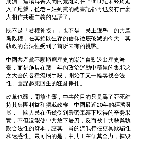
崩潰，這場爲害人間的荒誕劇在上個世紀末終於走
入了尾聲，從老百姓到黨的總書記都再也沒有什麼
人相信共產主義的鬼話了。
既不是「君權神授」，也不是「民主選舉」的共產
黨政權，在其賴以生存的信仰徹底破滅的今天，其
執政的合法性受到了前所未有的挑戰。
中國共產黨不願順應歷史的潮流自動退出歷史舞
臺，而是施展在幾十年的政治運動中積累的集邪惡
之大全的各種流氓手段，開始了又一輪尋找合法
性、圖謀起死回生的狂亂掙扎。
改革也罷，開放也罷，中共的目的只是爲了死死維
持其集團利益和獨裁政權。中國最近20年的經濟發
展，中國人民在仍然受到嚴密束縛下取得的辛勞果
實，不但沒能使中共放下屠刀，反而被中共竊爲執
政合法性的資本，讓其一貫的流氓行徑更具欺騙性
和迷惑性。最可怕的是，中共正在傾其全力，摧毀