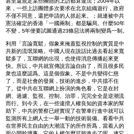
甚至還規定某些團體的上訪都算違法；2004年以
來，一些上訪團體多次要求在北京組織遊行，政府
不僅不同意，還把申請的人抓起來。；就連被中共
憲法確定的香港「一國兩制」都是騙局。什麼50年
不變，5年便要試圖通過23條惡法將兩制變爲一制。
利用「言論寬鬆」假象來掩蓋監視控制的實質是中
共新的流氓策略。中國人現在說話比過去看起來寬
鬆多了，互聯網的出現，也使得消息傳播起來更
快。所以，中共就宣傳說言論自由了，而且很多民
衆也這麼認爲。這是個假象。不是中共變得仁慈
了，而是社會的發展，技術的進步，中共擋不住
了。從中共在互聯網上扮演的角色看，它是在封
網、過濾、監視、控制、治罪，完完全全是逆潮流
而行。到今天，在一些違揹人權良知的資本家的幫
助下，中共的警察已經實現了在警車行進中就可以
監測所有上網人士一舉一動的技術裝備。看看中共
在世界民主自由的大潮流下的所作所爲，當着人的
面公開幹壞事，它的人權怎麼可能進步了呢，連它