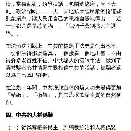
清，當街亂射，紛爭抗議，包圍總統府，天下大
亂，政治鬧劇……一天一天地給大陸民衆灌輸這些
亂象消息，讓人民用自己的思維自覺地得出：「這
一切都是選舉惹的禍」，「我們千萬別搞民主選
舉」。
在法輪功問題上，中共的抹黑手法更是創出水平。
一切都演得那麼逼真，一個接着一個地出臺，不由
得許多老百姓不信。中共騙人的流氓手法，做到了
讓被騙者心甘情願主動相信中共的謊話，被騙者還
以爲自己真理在握。
在這幾十年間，中共洗腦宣傳的騙人功夫變得更加
「精緻」、「微觀」，是其流氓欺騙本質的自然延
伸。
四、中共的人權僞裝
（一）從爲奪權爭民主，到獨裁統治和人權僞裝