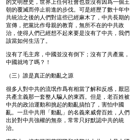
的文明歷史，世界上任何社會也並沒有因爲一個王
朝的覆滅而停止前進的步伐。可是經歷了數十年中
共統治之後的人們對這些已經麻木了，中共長期的
宣傳，把黨比作母親的教育，無所不在的中共政
治，使得人們已經想不起來要是沒有了中共，我們
該當如何生活了。
沒有了毛主席，中國並沒有倒下；沒有了共產黨，
中國就垮了嗎？！
（三）誰是真正的動亂之源
很多人對中共的流氓作爲有相當了解和反感，厭惡
共產主義那一套整人騙人的東西。但是，老百姓被
中共的政治運動和挑起的動亂搞怕了，害怕中國
亂。一旦中共用「動亂」的名義來威脅百姓，人們
出於對中共強權的無奈，常常只好默認中共的統
治。