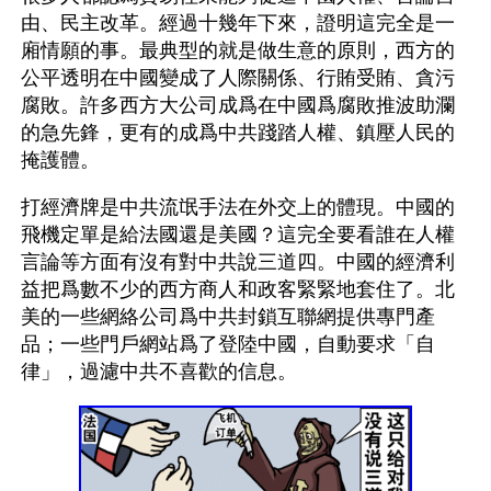
由、民主改革。經過十幾年下來，證明這完全是一
廂情願的事。最典型的就是做生意的原則，西方的
公平透明在中國變成了人際關係、行賄受賄、貪污
腐敗。許多西方大公司成爲在中國爲腐敗推波助瀾
的急先鋒，更有的成爲中共踐踏人權、鎮壓人民的
掩護體。
打經濟牌是中共流氓手法在外交上的體現。中國的
飛機定單是給法國還是美國？這完全要看誰在人權
言論等方面有沒有對中共說三道四。中國的經濟利
益把爲數不少的西方商人和政客緊緊地套住了。北
美的一些網絡公司爲中共封鎖互聯網提供專門產
品；一些門戶網站爲了登陸中國，自動要求「自
律」，過濾中共不喜歡的信息。