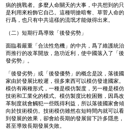
病的挑戰者。多麼人命關天的大事，中共想到的只
是利用來粉飾它自己。這種明搶暗奪、草菅人命的
行爲，也只有中共這樣的流氓才能做得出來。
（二）短期行爲導致「後發劣勢」
面臨着嚴重「合法性危機」的中共，爲了維護統治
而推行的改革開放，急功近利，使中國落入了「後
發劣勢」。
「後發劣勢」或「後發優勢」的概念是說，落後國
家由於發展比較遲，很多東西可以模仿發達國家。
模仿有兩種形式，一種是模仿製度，另一種是模仿
技術和工業化的模式。模仿製度比較困難，因爲改
革制度就會觸犯一些既得利益，所以落後國家會傾
向於技術模仿。技術模仿雖然在短時間內就可以看
到發展的效果，卻會給長期的發展留下許多隱患，
甚至導致長期發展失敗。