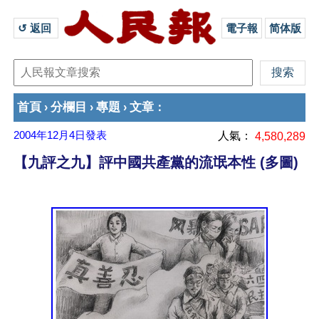
↺ 返回 
電子報
简体版
首頁
分欄目
專題
文章
›
›
›
：
2004年12月4日
發表
人氣：
4,580,289
【九評之九】評中國共產黨的流氓本性 (多圖)