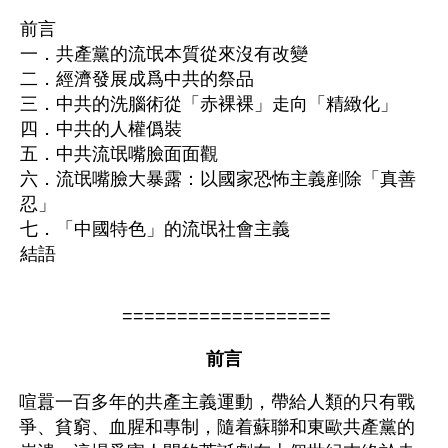
前言
一．共產黨的流氓本質從來沒有改變
二．經濟發展成爲中共的祭品
三．中共的洗腦術從「赤裸裸」走向「精緻化」
四．中共的人權僞裝
五．中共流氓嘴臉面面觀
六．流氓嘴臉大暴露：以國家恐怖主義剷除「真善
忍」
七．「中國特色」的流氓社會主義
結語
 ===================
前言
喧囂一百多年的共產主義運動，帶給人類的只有戰
爭、貧窮、血腥和專制，隨着蘇聯和東歐共產黨的