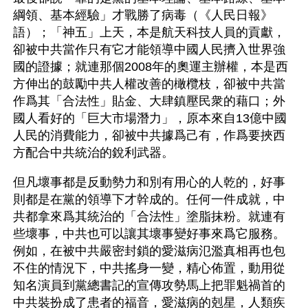
綱領、基本經驗」才戰勝了病毒（《人民日報》
語）；「神五」上天，本是航天科技人員的貢獻，
卻被中共當作只有它才能領導中國人民擠入世界強
國的證據；就連那個2008年的奧運主辦權，本是西
方伸出的鼓勵中共人權改善的橄欖枝，卻被中共當
作爲其「合法性」貼金、大肆鎮壓民衆的藉口；外
國人看好的「巨大市場潛力」，原本來自13億中國
人民的消費能力，卻被中共據爲己有，作爲要挾西
方配合中共統治的銳利武器。
但凡壞事都是反動勢力和別有用心的人乾的，好事
則都是在黨的領導下才幹成的。任何一件成就，中
共都拿來爲其統治的「合法性」塗脂抹粉。就連有
些壞事，中共也可以讓其壞事變好事來爲它服務。
例如，在被中共嚴密封鎖的愛滋病氾濫真相再也包
不住的情況下，中共搖身一變，精心佈置，動用從
知名演員到黨總書記的宣傳攻勢馬上把罪魁禍首的
中共裝扮成了患者的福音，愛滋病的剋星，人類疾