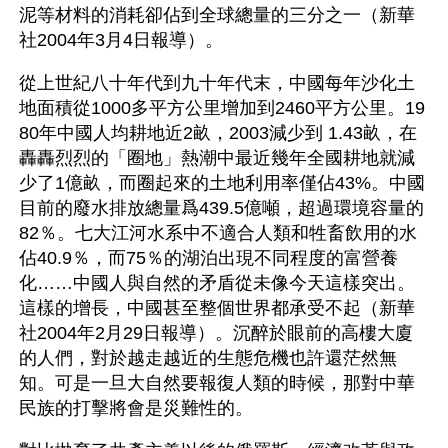
泥等材料的消耗卻佔到全球總量的三分之一（新華
社2004年3月4日報導）。
從上世紀八十年代到九十年代末，中國每年沙化土
地面積從1000多平方公里增加到2460平方公里。19
80年中國人均耕地近2畝，2003減少到 1.43畝，在
轟轟烈烈的「圈地」熱潮中最近幾年全國耕地就減
少了1億畝，而圈起來的土地利用率僅佔43%。中國
目前的廢水排放總量爲439.5億噸，超過環境容量的
82％。七大江河水系中不適合人類和牲畜飲用的水
佔40.9％，而75％的湖泊出現不同程度的富營養
化……中國人與自然的矛盾從未像今天這樣突出。
這樣的增長，中國甚至整個世界都承受不起（新華
社2004年2月29日報導）。沉醉於眼前的高樓大廈
的人們，對於越走越近的生態危機也許還茫然無
知。可是一旦大自然要報復人類的時候，那對中華
民族的打擊將會是災難性的。