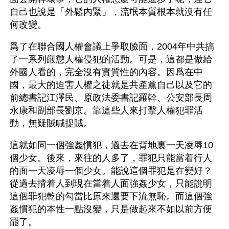
自己也說是「外鬆內緊」，流氓本質根本就沒有任
何改變。
爲了在聯合國人權會議上爭取臉面，2004年中共搞
了一系列嚴懲人權侵犯的活動。可是，這都是做給
外國人看的，完全沒有實質性的內容。因爲在中
國，最大的迫害人權之徒就是共產黨自己以及它的
前總書記江澤民、原政法委書記羅幹、公安部長周
永康和副部長劉京。靠這些人來打擊人權犯罪活
動，無疑賊喊捉賊。
這就如同一個強姦慣犯，過去在背地裏一天凌辱10
個少女。後來，來往的人多了，罪犯只能當着行人
的面一天凌辱一個少女。能說這個罪犯是在變好？
從過去揹着人到現在當着人面強姦少女，只能說明
這個罪犯乾的勾當比原來還要下流無恥。而這個強
姦慣犯的本性一點沒變，只是做起來不如以前方便
罷了。