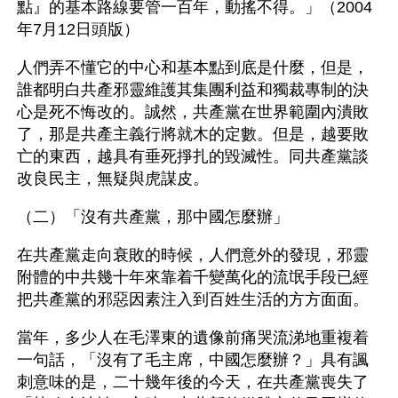
點』的基本路線要管一百年，動搖不得。」（2004
年7月12日頭版）
人們弄不懂它的中心和基本點到底是什麼，但是，
誰都明白共產邪靈維護其集團利益和獨裁專制的決
心是死不悔改的。誠然，共產黨在世界範圍內潰敗
了，那是共產主義行將就木的定數。但是，越要敗
亡的東西，越具有垂死掙扎的毀滅性。同共產黨談
改良民主，無疑與虎謀皮。
（二）「沒有共產黨，那中國怎麼辦」
在共產黨走向衰敗的時候，人們意外的發現，邪靈
附體的中共幾十年來靠着千變萬化的流氓手段已經
把共產黨的邪惡因素注入到百姓生活的方方面面。
當年，多少人在毛澤東的遺像前痛哭流涕地重複着
一句話，「沒有了毛主席，中國怎麼辦？」具有諷
刺意味的是，二十幾年後的今天，在共產黨喪失了