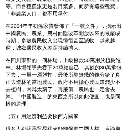
等。而各種攤派更是名目繁多。而所有這些稅費，
「非農業人口」都不用承付。
在2004年年初溫家寶發佈了「一號文件」，揭示出
中國農民、農業、農村面臨改革開放以來的最嚴峻
時期，多數農民收入出現徘徊甚至減收，越來越
窮，城鄉居民收入差距持續擴大。
在四川東部的一個林場，上級撥款50萬用於植樹造
林。林場領導先吞下20萬給自己，其餘的30萬承包
下去，一層一層剋扣，最後所剩無幾的錢分給了真
正去造林的當地農民。政府不用擔心農民嫌錢少不
去植樹，因爲太窮了，再廉價，農民也一定會去
幹。「中國製造」的東西之所以如此便宜，也是同
樣的道理。
（五）用經濟利益要挾西方國家
很多人都認爲貿易往來能夠促進中國人權、言論自