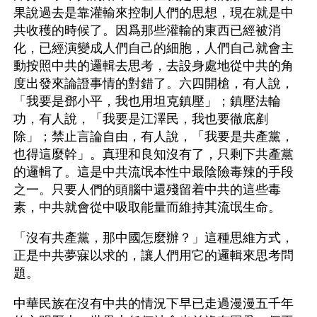
果說過去是靠灌輸來控制人們的思想，現在就是中
共收穫的時候了。因爲那些灌輸的東西已經被消
化，已經演變成人們自己的細胞，人們自己就會主
動按照中共的邏輯去思考，去設身處地從中共的角
度出發來論證事情的對錯了。六四開槍，有人說，
「我要是鄧小平，我也用坦克鎮壓」；鎮壓法輪
功，有人說，「我要是江澤民，我也要徹底剷
除」；禁止言論自由，有人說，「我要是共產黨，
也得這麼幹」。真理和良知沒有了，只剩下共產黨
的邏輯了。這是中共流氓本性中最陰險毒辣的手段
之一。只要人們的頭腦中還殘留着中共的這些毒
素，中共就會從中吸取能量而維持其流氓生命。
「沒有共產黨，那中國怎麼辦？」這種思維方式，
正是中共夢寐以求的，讓人們用它的邏輯來思考問
題。
中華民族在沒有中共的情況下早已走過漫漫五千年