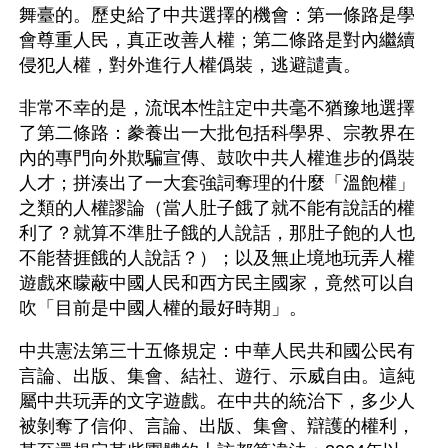
舞臺的。歷史給了中共選擇的機會：第一條路是學
會尊重人民，真正改善人權；第二條路是對內繼續
侵犯人權，對外進行人權僞裝，逃避譴責。
非常不幸的是，流氓本性註定中共毫不猶豫地選擇
了第二條路：豢養出一大批包括科學界、宗教界在
內的專門向外欺騙宣傳、鼓吹中共人權進步的僞裝
人才；拼湊出了一大套強詞奪理的什麼「溫飽權」
之類的人權謬論（當人肚子餓了就不能有說話的權
利了？就算不準肚子餓的人說話，那肚子飽的人也
不能替捱餓的人說話？）；以及無止境地玩弄人權
遊戲來矇蔽中國人民和西方民主國家，竟然可以自
吹「目前是中國人權的最好時期」。
中共憲法第三十五條規定：中華人民共和國公民有
言論、出版、集會、結社、遊行、示威自由。這純
屬中共玩弄的文字遊戲。在中共的統治下，多少人
被剝奪了信仰、言論、出版、集會、辯護的權利，