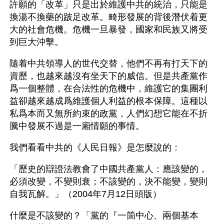
許願的「改革」只是出於維護中共的統治，只能是
換湯不換藥的跛足改革。畸形發展的背後潛伏着更
大的社會危機。危機一旦暴發，國家和民族又將受
到巨大沖擊。
隨着中共領導人的世代交替，他們不再有打天下的
資歷，也越來越沒有坐天下的威信。但是共產黨作
爲一個整體，在合法性的危機中，維護它的集團利
益卻越來越成爲維護個人利益的根本保障。這種以
私爲本而又無所約束的政黨，人們幻想它能在不折
騰中發展不過是一廂情願的事情。
我們看看中共的《人民日報》是怎麼說的：
「歷史的辯證法教會了中國共產黨人：應該變的，
必須改變，不變則衰；不該變的，決不能變，變則
自我瓦解。」（2004年7月12日頭版）
什麼是不該變的？「黨的『一箇中心、兩個基本